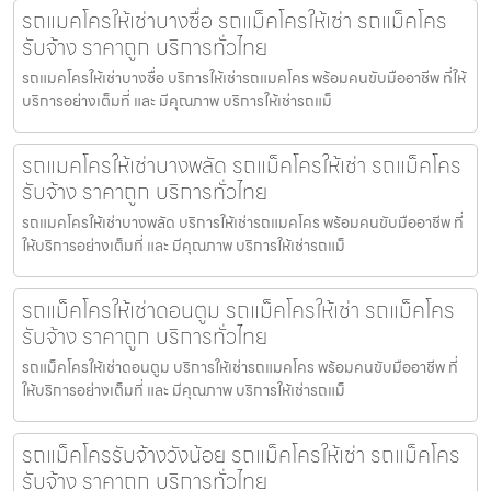
รถแมคโครให้เช่าบางซื่อ รถแม็คโครให้เช่า รถแม็คโคร
รับจ้าง ราคาถูก บริการทั่วไทย
รถแมคโครให้เช่าบางซื่อ บริการให้เช่ารถแมคโคร พร้อมคนขับมืออาชีพ ที่ให้
บริการอย่างเต็มที่ และ มีคุณภาพ บริการให้เช่ารถแม็
รถแมคโครให้เช่าบางพลัด รถแม็คโครให้เช่า รถแม็คโคร
รับจ้าง ราคาถูก บริการทั่วไทย
รถแมคโครให้เช่าบางพลัด บริการให้เช่ารถแมคโคร พร้อมคนขับมืออาชีพ ที่
ให้บริการอย่างเต็มที่ และ มีคุณภาพ บริการให้เช่ารถแม็
รถแม็คโครให้เช่าดอนตูม รถแม็คโครให้เช่า รถแม็คโคร
รับจ้าง ราคาถูก บริการทั่วไทย
รถแม็คโครให้เช่าดอนตูม บริการให้เช่ารถแมคโคร พร้อมคนขับมืออาชีพ ที่
ให้บริการอย่างเต็มที่ และ มีคุณภาพ บริการให้เช่ารถแม็
รถแม็คโครรับจ้างวังน้อย รถแม็คโครให้เช่า รถแม็คโคร
รับจ้าง ราคาถูก บริการทั่วไทย