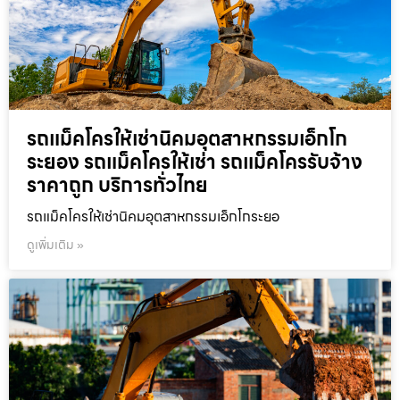
รถแม็คโครให้เช่านิคมอุตสาหกรรมเอ็กโก
ระยอง รถแม็คโครให้เช่า รถแม็คโครรับจ้าง
ราคาถูก บริการทั่วไทย
รถแม็คโครให้เช่านิคมอุตสาหกรรมเอ็กโกระยอ
ดูเพิ่มเติม »