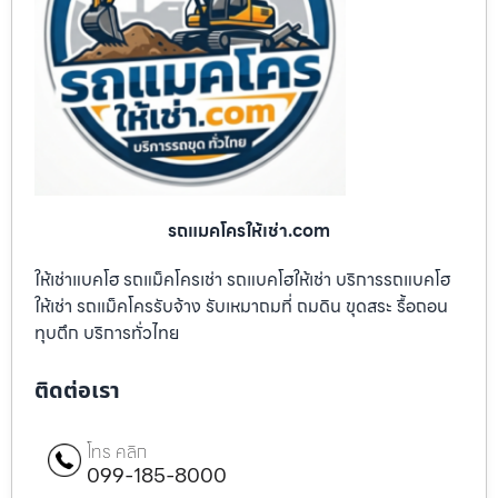
รถแมคโครให้เช่า.com
ให้เช่าแบคโฮ รถแม็คโครเช่า รถแบคโฮให้เช่า บริการรถแบคโฮ
ให้เช่า รถแม็คโครรับจ้าง รับเหมาถมที่ ถมดิน ขุดสระ รื้อถอน
ทุบตึก บริการทั่วไทย
ติดต่อเรา
โทร คลิก
099-185-8000