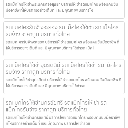
รถแม็คโครให้เช่าพระนครศรีอยุธยา บริการให้เช่ารถแมคโคร พร้อมคนขับ
มืออาชีพ ที่ให้บริการอย่างเต็มที่ และ มีคุณภาพ บริการให้
รถแมคโครรับจ้างระยอง รถแม็คโครให้เช่า รถแม็คโคร
รับจ้าง ราคาถูก บริการทั่วไทย
รถแมคโครรับจ้างระยอง บริการให้เช่ารถแมคโคร พร้อมคนขับมืออาชีพ ที่
ให้บริการอย่างเต็มที่ และ มีคุณภาพ บริการให้เช่ารถแม็คโ
รถแม็คโครให้เช่าอุตรดิตถ์ รถแม็คโครให้เช่า รถแม็คโคร
รับจ้าง ราคาถูก บริการทั่วไทย
รถแม็คโครให้เช่าอุตรดิตถ์ บริการให้เช่ารถแมคโคร พร้อมคนขับมืออาชีพ ที่
ให้บริการอย่างเต็มที่ และ มีคุณภาพ บริการให้เช่ารถ
รถแมคโครให้เช่านครชัยศรี รถแม็คโครให้เช่า รถ
แม็คโครรับจ้าง ราคาถูก บริการทั่วไทย
รถแมคโครให้เช่านครชัยศรี บริการให้เช่ารถแมคโคร พร้อมคนขับมืออาชีพ
ที่ให้บริการอย่างเต็มที่ และ มีคุณภาพ บริการให้เช่ารถแ