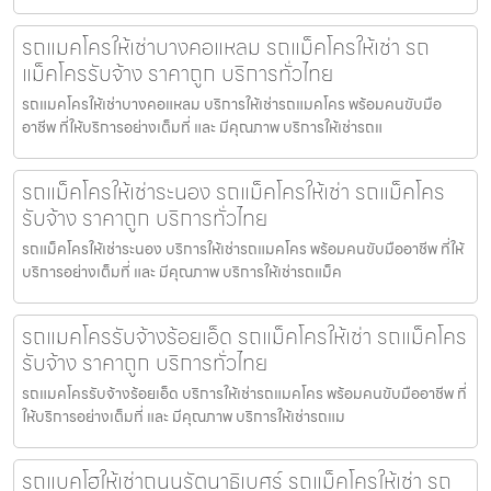
รถแมคโครให้เช่าบางคอแหลม รถแม็คโครให้เช่า รถ
แม็คโครรับจ้าง ราคาถูก บริการทั่วไทย
รถแมคโครให้เช่าบางคอแหลม บริการให้เช่ารถแมคโคร พร้อมคนขับมือ
อาชีพ ที่ให้บริการอย่างเต็มที่ และ มีคุณภาพ บริการให้เช่ารถแ
รถแม็คโครให้เช่าระนอง รถแม็คโครให้เช่า รถแม็คโคร
รับจ้าง ราคาถูก บริการทั่วไทย
รถแม็คโครให้เช่าระนอง บริการให้เช่ารถแมคโคร พร้อมคนขับมืออาชีพ ที่ให้
บริการอย่างเต็มที่ และ มีคุณภาพ บริการให้เช่ารถแม็ค
รถแมคโครรับจ้างร้อยเอ็ด รถแม็คโครให้เช่า รถแม็คโคร
รับจ้าง ราคาถูก บริการทั่วไทย
รถแมคโครรับจ้างร้อยเอ็ด บริการให้เช่ารถแมคโคร พร้อมคนขับมืออาชีพ ที่
ให้บริการอย่างเต็มที่ และ มีคุณภาพ บริการให้เช่ารถแม
รถแบคโฮให้เช่าถนนรัตนาธิเบศร์ รถแม็คโครให้เช่า รถ