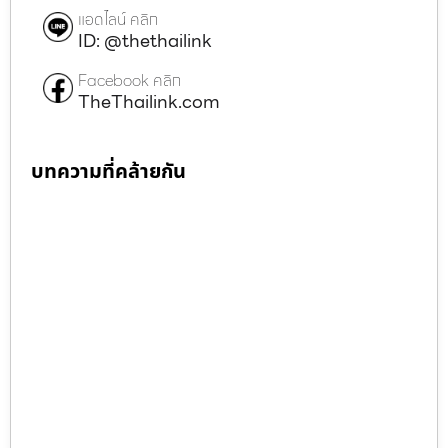
แอดไลน์ คลิก
ID: @thethailink
Facebook คลิก
TheThailink.com
บทความที่คล้ายกัน