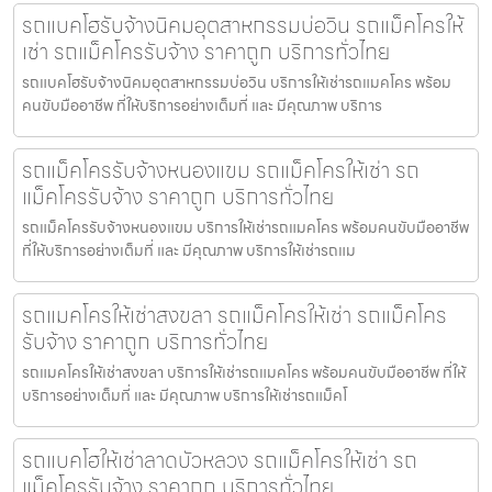
รถแบคโฮรับจ้างนิคมอุตสาหกรรมบ่อวิน รถแม็คโครให้
เช่า รถแม็คโครรับจ้าง ราคาถูก บริการทั่วไทย
รถแบคโฮรับจ้างนิคมอุตสาหกรรมบ่อวิน บริการให้เช่ารถแมคโคร พร้อม
คนขับมืออาชีพ ที่ให้บริการอย่างเต็มที่ และ มีคุณภาพ บริการ
รถแม็คโครรับจ้างหนองแขม รถแม็คโครให้เช่า รถ
แม็คโครรับจ้าง ราคาถูก บริการทั่วไทย
รถแม็คโครรับจ้างหนองแขม บริการให้เช่ารถแมคโคร พร้อมคนขับมืออาชีพ
ที่ให้บริการอย่างเต็มที่ และ มีคุณภาพ บริการให้เช่ารถแม
รถแมคโครให้เช่าสงขลา รถแม็คโครให้เช่า รถแม็คโคร
รับจ้าง ราคาถูก บริการทั่วไทย
รถแมคโครให้เช่าสงขลา บริการให้เช่ารถแมคโคร พร้อมคนขับมืออาชีพ ที่ให้
บริการอย่างเต็มที่ และ มีคุณภาพ บริการให้เช่ารถแม็คโ
รถแบคโฮให้เช่าลาดบัวหลวง รถแม็คโครให้เช่า รถ
แม็คโครรับจ้าง ราคาถูก บริการทั่วไทย