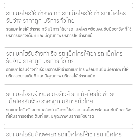
รถแมคโครให้เช่าราชเทวี รถแม็คโครให้เช่า รถแม็คโคร
รับจ้าง ราคาถูก บริการทั่วไทย
รถแมคโครให้เช่าราชเทวี บริการให้เช่ารถแมคโคร พร้อมคนขับมืออาชีพ ที่ให้
บริการอย่างเต็มที่ และ มีคุณภาพ บริการให้เช่ารถแม็
รถแบคโฮรับจ้างท่าเรือ รถแม็คโครให้เช่า รถแม็คโคร
รับจ้าง ราคาถูก บริการทั่วไทย
รถแบคโฮรับจ้างท่าเรือ บริการให้เช่ารถแมคโคร พร้อมคนขับมืออาชีพ ที่ให้
บริการอย่างเต็มที่ และ มีคุณภาพ บริการให้เช่ารถแม็ค
รถแบคโฮรับจ้างมอเตอร์เวย์ รถแม็คโครให้เช่า รถ
แม็คโครรับจ้าง ราคาถูก บริการทั่วไทย
รถแบคโฮรับจ้างมอเตอร์เวย์ บริการให้เช่ารถแมคโคร พร้อมคนขับมืออาชีพ
ที่ให้บริการอย่างเต็มที่ และ มีคุณภาพ บริการให้เช่ารถ
รถแบคโฮรับจ้างพะเยา รถแม็คโครให้เช่า รถแม็คโคร