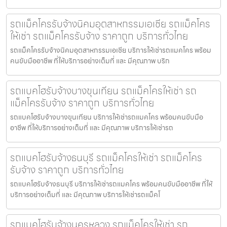
รถแม็คโครรับจ้างนิคมอุตสาหกรรมเอเชีย รถแม็คโคร
ให้เช่า รถแม็คโครรับจ้าง ราคาถูก บริการทั่วไทย
รถแม็คโครรับจ้างนิคมอุตสาหกรรมเอเชีย บริการให้เช่ารถแมคโคร พร้อม
คนขับมืออาชีพ ที่ให้บริการอย่างเต็มที่ และ มีคุณภาพ บริก
รถแบคโฮรับจ้างบางขุนเทียน รถแม็คโครให้เช่า รถ
แม็คโครรับจ้าง ราคาถูก บริการทั่วไทย
รถแบคโฮรับจ้างบางขุนเทียน บริการให้เช่ารถแมคโคร พร้อมคนขับมือ
อาชีพ ที่ให้บริการอย่างเต็มที่ และ มีคุณภาพ บริการให้เช่ารถ
รถแบคโฮรับจ้างธนบุรี รถแม็คโครให้เช่า รถแม็คโคร
รับจ้าง ราคาถูก บริการทั่วไทย
รถแบคโฮรับจ้างธนบุรี บริการให้เช่ารถแมคโคร พร้อมคนขับมืออาชีพ ที่ให้
บริการอย่างเต็มที่ และ มีคุณภาพ บริการให้เช่ารถแม็คโ
รถแบคโฮรับจ้างนครหลวง รถแม็คโครให้เช่า รถ