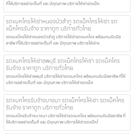
ที่ให้บริการอย่างเต็มที่ และ มีคุณภาพ บริการให้เช่ารถแม็ค
รถแมคโครให้เช่าหนองบัวลำภู รถแม็คโครให้เช่า รถ
แม็คโครรับจ้าง ราคาถูก บริการทั่วไทย
รถแมคโครให้เช่าหนองบัวลำภู บริการให้เช่ารถแมคโคร พร้อมคนขับมือ
อาชีพ ที่ให้บริการอย่างเต็มที่ และ มีคุณภาพ บริการให้เช่าร
รถแมคโครให้เช่าลพบุรี รถแม็คโครให้เช่า รถแม็คโคร
รับจ้าง ราคาถูก บริการทั่วไทย
รถแมคโครให้เช่าลพบุรี บริการให้เช่ารถแมคโคร พร้อมคนขับมืออาชีพ ที่ให้
บริการอย่างเต็มที่ และ มีคุณภาพ บริการให้เช่ารถแม็ค
รถแมคโครรับจ้างบางนา รถแม็คโครให้เช่า รถแม็คโคร
รับจ้าง ราคาถูก บริการทั่วไทย
รถแมคโครรับจ้างบางนา บริการให้เช่ารถแมคโคร พร้อมคนขับมืออาชีพ ที่
ให้บริการอย่างเต็มที่ และ มีคุณภาพ บริการให้เช่ารถแม็คโ