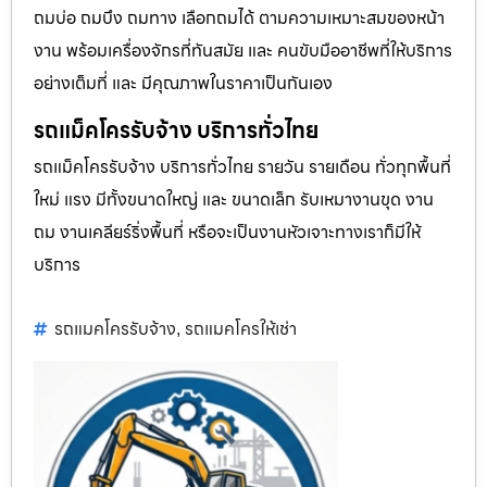
ถมบ่อ ถมบึง ถมทาง เลือกถมได้ ตามความเหมาะสมของหน้า
งาน พร้อมเครื่องจักรที่ทันสมัย และ คนขับมืออาชีพที่ให้บริการ
อย่างเต็มที่ และ มีคุณภาพในราคาเป็นกันเอง
รถแม็คโครรับจ้าง บริการทั่วไทย
รถแม็คโครรับจ้าง บริการทั่วไทย รายวัน รายเดือน ทั่วทุกพื้นที่
ใหม่ แรง มีทั้งขนาดใหญ่ และ ขนาดเล็ก รับเหมางานขุด งาน
ถม งานเคลียร์ริ่งพื้นที่ หรือจะเป็นงานหัวเจาะทางเราก็มีให้
บริการ
รถแมคโครรับจ้าง
รถแมคโครให้เช่า
,