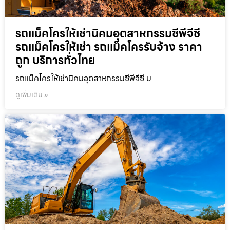
รถแม็คโครให้เช่านิคมอุตสาหกรรมซีพีจีซี
รถแม็คโครให้เช่า รถแม็คโครรับจ้าง ราคา
ถูก บริการทั่วไทย
รถแม็คโครให้เช่านิคมอุตสาหกรรมซีพีจีซี บ
ดูเพิ่มเติม »