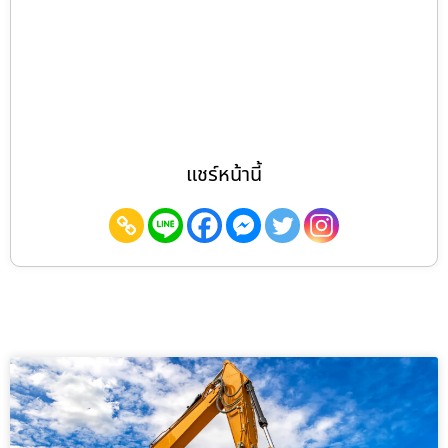
แชร์หน้านี้