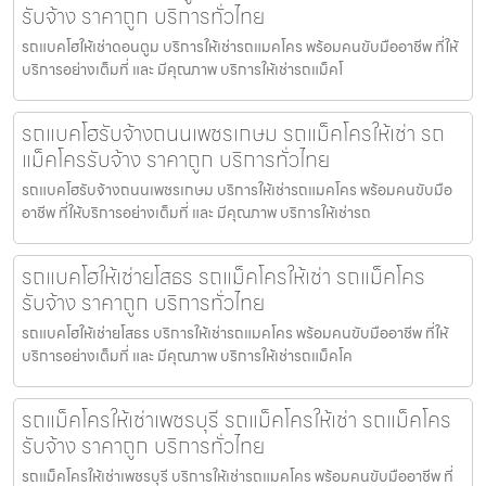
รับจ้าง ราคาถูก บริการทั่วไทย
รถแบคโฮให้เช่าดอนตูม บริการให้เช่ารถแมคโคร พร้อมคนขับมืออาชีพ ที่ให้
บริการอย่างเต็มที่ และ มีคุณภาพ บริการให้เช่ารถแม็คโ
รถแบคโฮรับจ้างถนนเพชรเกษม รถแม็คโครให้เช่า รถ
แม็คโครรับจ้าง ราคาถูก บริการทั่วไทย
รถแบคโฮรับจ้างถนนเพชรเกษม บริการให้เช่ารถแมคโคร พร้อมคนขับมือ
อาชีพ ที่ให้บริการอย่างเต็มที่ และ มีคุณภาพ บริการให้เช่ารถ
รถแบคโฮให้เช่ายโสธร รถแม็คโครให้เช่า รถแม็คโคร
รับจ้าง ราคาถูก บริการทั่วไทย
รถแบคโฮให้เช่ายโสธร บริการให้เช่ารถแมคโคร พร้อมคนขับมืออาชีพ ที่ให้
บริการอย่างเต็มที่ และ มีคุณภาพ บริการให้เช่ารถแม็คโค
รถแม็คโครให้เช่าเพชรบุรี รถแม็คโครให้เช่า รถแม็คโคร
รับจ้าง ราคาถูก บริการทั่วไทย
รถแม็คโครให้เช่าเพชรบุรี บริการให้เช่ารถแมคโคร พร้อมคนขับมืออาชีพ ที่