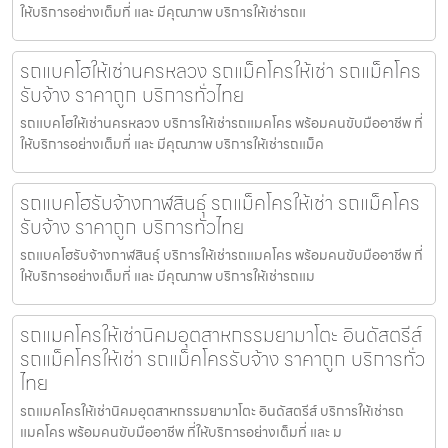
ให้บริการอย่างเต็มที่ และ มีคุณภาพ บริการให้เช่ารถแ
รถแบคโฮให้เช่านครหลวง รถแม็คโครให้เช่า รถแม็คโคร
รับจ้าง ราคาถูก บริการทั่วไทย
รถแบคโฮให้เช่านครหลวง บริการให้เช่ารถแมคโคร พร้อมคนขับมืออาชีพ ที่
ให้บริการอย่างเต็มที่ และ มีคุณภาพ บริการให้เช่ารถแม็ค
รถแบคโฮรับจ้างกาฬสินธุ์ รถแม็คโครให้เช่า รถแม็คโคร
รับจ้าง ราคาถูก บริการทั่วไทย
รถแบคโฮรับจ้างกาฬสินธุ์ บริการให้เช่ารถแมคโคร พร้อมคนขับมืออาชีพ ที่
ให้บริการอย่างเต็มที่ และ มีคุณภาพ บริการให้เช่ารถแม
รถแมคโครให้เช่านิคมอุตสาหกรรมยามาโตะ อินดัสตรีส์
รถแม็คโครให้เช่า รถแม็คโครรับจ้าง ราคาถูก บริการทั่ว
ไทย
รถแมคโครให้เช่านิคมอุตสาหกรรมยามาโตะ อินดัสตรีส์ บริการให้เช่ารถ
แมคโคร พร้อมคนขับมืออาชีพ ที่ให้บริการอย่างเต็มที่ และ ม