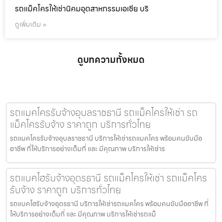
รถแม็คโครให้เช่านิคมอุตสาหกรรมเอเชีย บริ
ดูเพิ่มเติม »
ดูบทความทั้งหมด
รถแมคโครรับจ้างอุบลราชธานี รถแม็คโครให้เช่า รถ
แม็คโครรับจ้าง ราคาถูก บริการทั่วไทย
รถแมคโครรับจ้างอุบลราชธานี บริการให้เช่ารถแมคโคร พร้อมคนขับมือ
อาชีพ ที่ให้บริการอย่างเต็มที่ และ มีคุณภาพ บริการให้เช่าร
รถแบคโฮรับจ้างอุดรธานี รถแม็คโครให้เช่า รถแม็คโคร
รับจ้าง ราคาถูก บริการทั่วไทย
รถแบคโฮรับจ้างอุดรธานี บริการให้เช่ารถแมคโคร พร้อมคนขับมืออาชีพ ที่
ให้บริการอย่างเต็มที่ และ มีคุณภาพ บริการให้เช่ารถแม็