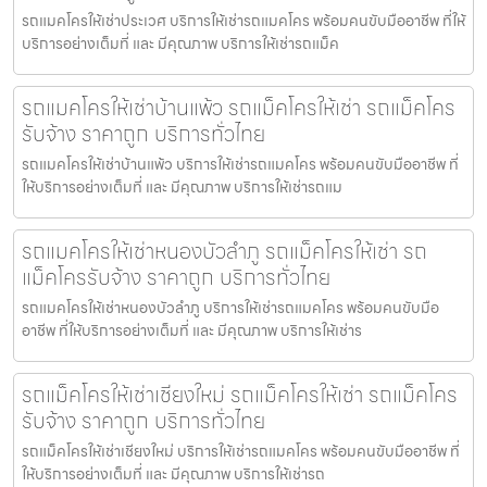
รถแมคโครให้เช่าประเวศ บริการให้เช่ารถแมคโคร พร้อมคนขับมืออาชีพ ที่ให้
บริการอย่างเต็มที่ และ มีคุณภาพ บริการให้เช่ารถแม็ค
รถแมคโครให้เช่าบ้านแพ้ว รถแม็คโครให้เช่า รถแม็คโคร
รับจ้าง ราคาถูก บริการทั่วไทย
รถแมคโครให้เช่าบ้านแพ้ว บริการให้เช่ารถแมคโคร พร้อมคนขับมืออาชีพ ที่
ให้บริการอย่างเต็มที่ และ มีคุณภาพ บริการให้เช่ารถแม
รถแมคโครให้เช่าหนองบัวลำภู รถแม็คโครให้เช่า รถ
แม็คโครรับจ้าง ราคาถูก บริการทั่วไทย
รถแมคโครให้เช่าหนองบัวลำภู บริการให้เช่ารถแมคโคร พร้อมคนขับมือ
อาชีพ ที่ให้บริการอย่างเต็มที่ และ มีคุณภาพ บริการให้เช่าร
รถแม็คโครให้เช่าเชียงใหม่ รถแม็คโครให้เช่า รถแม็คโคร
รับจ้าง ราคาถูก บริการทั่วไทย
รถแม็คโครให้เช่าเชียงใหม่ บริการให้เช่ารถแมคโคร พร้อมคนขับมืออาชีพ ที่
ให้บริการอย่างเต็มที่ และ มีคุณภาพ บริการให้เช่ารถ