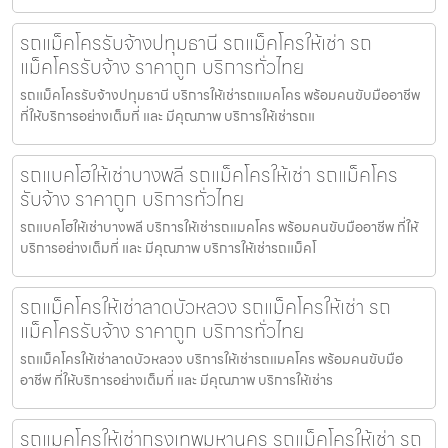
รถแม็คโครรับจ้างปทุมธานี รถแม็คโครให้เช่า รถ
แม็คโครรับจ้าง ราคาถูก บริการทั่วไทย
รถแม็คโครรับจ้างปทุมธานี บริการให้เช่ารถแมคโคร พร้อมคนขับมืออาชีพ
ที่ให้บริการอย่างเต็มที่ และ มีคุณภาพ บริการให้เช่ารถแ
รถแบคโฮให้เช่าบางพลี รถแม็คโครให้เช่า รถแม็คโคร
รับจ้าง ราคาถูก บริการทั่วไทย
รถแบคโฮให้เช่าบางพลี บริการให้เช่ารถแมคโคร พร้อมคนขับมืออาชีพ ที่ให้
บริการอย่างเต็มที่ และ มีคุณภาพ บริการให้เช่ารถแม็คโ
รถแม็คโครให้เช่าลาดบัวหลวง รถแม็คโครให้เช่า รถ
แม็คโครรับจ้าง ราคาถูก บริการทั่วไทย
รถแม็คโครให้เช่าลาดบัวหลวง บริการให้เช่ารถแมคโคร พร้อมคนขับมือ
อาชีพ ที่ให้บริการอย่างเต็มที่ และ มีคุณภาพ บริการให้เช่าร
รถแมคโครให้เช่ากรุงเทพมหานคร รถแม็คโครให้เช่า รถ