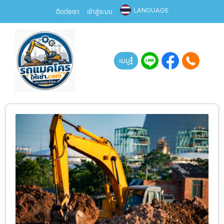
LANGUAGE
ติดต่อเรา
เข้าสู่ระบบ
เมนู