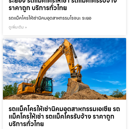
ระยอง รถแม็คโครให้เช่า รถแม็คโครรับจ้าง
ราคาถูก บริการทั่วไทย
รถแม็คโครให้เช่านิคมอุตสาหกรรมโรจนะ ระยอ
ดูเพิ่มเติม »
รถแม็คโครให้เช่านิคมอุตสาหกรรมเอเชีย รถ
แม็คโครให้เช่า รถแม็คโครรับจ้าง ราคาถูก
บริการทั่วไทย