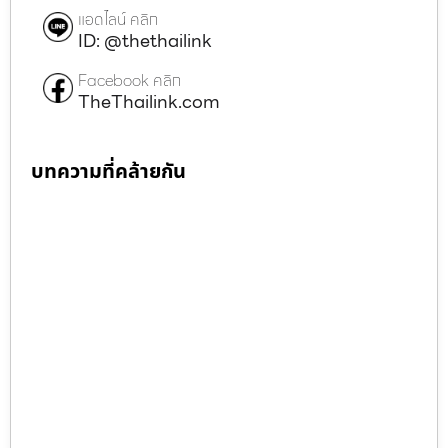
แอดไลน์ คลิก
ID: @thethailink
Facebook คลิก
TheThailink.com
บทความที่คล้ายกัน