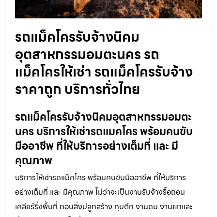
รถแม็คโครรับจ้างนิคม
อุตสาหกรรมอมตะนคร รถ
แม็คโครให้เช่า รถแม็คโครรับจ้าง
ราคาถูก บริการทั่วไทย
รถแม็คโครรับจ้างนิคมอุตสาหกรรมอมตะ
นคร บริการให้เช่ารถแมคโคร พร้อมคนขับ
มืออาชีพ ที่ให้บริการอย่างเต็มที่ และ มี
คุณภาพ
บริการให้เช่ารถแม็คโคร พร้อมคนขับมืออาชีพ ที่ให้บริการ
อย่างเต็มที่ และ มีคุณภาพ ไม่ว่าจะเป็นงานรับจ้างรื้อถอน
เคลียร์ริ่งพื้นที่ ถอนสิ่งปลูกสร้าง ทุบตึก งานถม งานยกและ