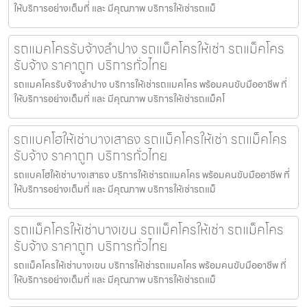
ให้บริการอย่างเต็มที่ และ มีคุณภาพ บริการให้เช่ารถแม็
รถแมคโครรับจ้างลำปาง รถแม็คโครให้เช่า รถแม็คโคร
รับจ้าง ราคาถูก บริการทั่วไทย
รถแมคโครรับจ้างลำปาง บริการให้เช่ารถแมคโคร พร้อมคนขับมืออาชีพ ที่
ให้บริการอย่างเต็มที่ และ มีคุณภาพ บริการให้เช่ารถแม็คโ
รถแบคโฮให้เช่าบางเสาธง รถแม็คโครให้เช่า รถแม็คโคร
รับจ้าง ราคาถูก บริการทั่วไทย
รถแบคโฮให้เช่าบางเสาธง บริการให้เช่ารถแมคโคร พร้อมคนขับมืออาชีพ ที่
ให้บริการอย่างเต็มที่ และ มีคุณภาพ บริการให้เช่ารถแม็
รถแม็คโครให้เช่าบางเขน รถแม็คโครให้เช่า รถแม็คโคร
รับจ้าง ราคาถูก บริการทั่วไทย
รถแม็คโครให้เช่าบางเขน บริการให้เช่ารถแมคโคร พร้อมคนขับมืออาชีพ ที่
ให้บริการอย่างเต็มที่ และ มีคุณภาพ บริการให้เช่ารถแม็