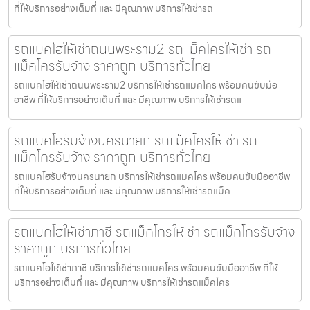
ที่ให้บริการอย่างเต็มที่ และ มีคุณภาพ บริการให้เช่ารถ
รถแบคโฮให้เช่าถนนพระราม2 รถแม็คโครให้เช่า รถ
แม็คโครรับจ้าง ราคาถูก บริการทั่วไทย
รถแบคโฮให้เช่าถนนพระราม2 บริการให้เช่ารถแมคโคร พร้อมคนขับมือ
อาชีพ ที่ให้บริการอย่างเต็มที่ และ มีคุณภาพ บริการให้เช่ารถแ
รถแบคโฮรับจ้างนครนายก รถแม็คโครให้เช่า รถ
แม็คโครรับจ้าง ราคาถูก บริการทั่วไทย
รถแบคโฮรับจ้างนครนายก บริการให้เช่ารถแมคโคร พร้อมคนขับมืออาชีพ
ที่ให้บริการอย่างเต็มที่ และ มีคุณภาพ บริการให้เช่ารถแม็ค
รถแบคโฮให้เช่าภาชี รถแม็คโครให้เช่า รถแม็คโครรับจ้าง
ราคาถูก บริการทั่วไทย
รถแบคโฮให้เช่าภาชี บริการให้เช่ารถแมคโคร พร้อมคนขับมืออาชีพ ที่ให้
บริการอย่างเต็มที่ และ มีคุณภาพ บริการให้เช่ารถแม็คโคร