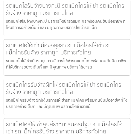
รถแบคโฮรับจ้างบางกะปิ รถแม็คโครให้เช่า รถแม็คโคร
รับจ้าง ราคาถูก บริการทั่วไทย
รถแบคโฮรับจ้างบางกะปิ บริการให้เช่ารถแมคโคร พร้อมคนขับมืออาชีพ ที่
ให้บริการอย่างเต็มที่ และ มีคุณภาพ บริการให้เช่ารถแม็ค
รถแบคโฮให้เช่าเมืองอยุธยา รถแม็คโครให้เช่า รถ
แม็คโครรับจ้าง ราคาถูก บริการทั่วไทย
รถแบคโฮให้เช่าเมืองอยุธยา บริการให้เช่ารถแมคโคร พร้อมคนขับมืออาชีพ
ที่ให้บริการอย่างเต็มที่ และ มีคุณภาพ บริการให้เช่ารถ
รถแม็คโครรับจ้างผักไห่ รถแม็คโครให้เช่า รถแม็คโคร
รับจ้าง ราคาถูก บริการทั่วไทย
รถแม็คโครรับจ้างผักไห่ บริการให้เช่ารถแมคโคร พร้อมคนขับมืออาชีพ ที่ให้
บริการอย่างเต็มที่ และ มีคุณภาพ บริการให้เช่ารถแม็
รถแม็คโครให้เช่าศูนย์ราชการนครปฐม รถแม็คโครให้
เช่า รถแม็คโครรับจ้าง ราคาถูก บริการทั่วไทย