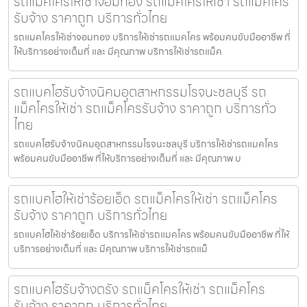
รถแมคโครให้เช่าจอมทอง รถแม็คโครให้เช่า รถแม็คโคร
รับจ้าง ราคาถูก บริการทั่วไทย
รถแมคโครให้เช่าจอมทอง บริการให้เช่ารถแมคโคร พร้อมคนขับมืออาชีพ ที่
ให้บริการอย่างเต็มที่ และ มีคุณภาพ บริการให้เช่ารถแม็ค
รถแบคโฮรับจ้างนิคมอุตสาหกรรมโรจนะชลบุรี รถ
แม็คโครให้เช่า รถแม็คโครรับจ้าง ราคาถูก บริการทั่ว
ไทย
รถแบคโฮรับจ้างนิคมอุตสาหกรรมโรจนะชลบุรี บริการให้เช่ารถแมคโคร
พร้อมคนขับมืออาชีพ ที่ให้บริการอย่างเต็มที่ และ มีคุณภาพ บ
รถแบคโฮให้เช่าร้อยเอ็ด รถแม็คโครให้เช่า รถแม็คโคร
รับจ้าง ราคาถูก บริการทั่วไทย
รถแบคโฮให้เช่าร้อยเอ็ด บริการให้เช่ารถแมคโคร พร้อมคนขับมืออาชีพ ที่ให้
บริการอย่างเต็มที่ และ มีคุณภาพ บริการให้เช่ารถแม็
รถแบคโฮรับจ้างตรัง รถแม็คโครให้เช่า รถแม็คโคร
รับจ้าง ราคาถูก บริการทั่วไทย