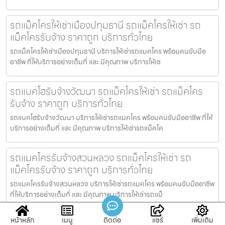
รถแม็คโครให้เช่าเมืองปทุมธานี รถแม็คโครให้เช่า รถ
แม็คโครรับจ้าง ราคาถูก บริการทั่วไทย
รถแม็คโครให้เช่าเมืองปทุมธานี บริการให้เช่ารถแมคโคร พร้อมคนขับมือ
อาชีพ ที่ให้บริการอย่างเต็มที่ และ มีคุณภาพ บริการให้เช
รถแบคโฮรับจ้างวัฒนา รถแม็คโครให้เช่า รถแม็คโคร
รับจ้าง ราคาถูก บริการทั่วไทย
รถแบคโฮรับจ้างวัฒนา บริการให้เช่ารถแมคโคร พร้อมคนขับมืออาชีพ ที่ให้
บริการอย่างเต็มที่ และ มีคุณภาพ บริการให้เช่ารถแม็คโค
รถแมคโครรับจ้างสวนหลวง รถแม็คโครให้เช่า รถ
แม็คโครรับจ้าง ราคาถูก บริการทั่วไทย
รถแมคโครรับจ้างสวนหลวง บริการให้เช่ารถแมคโคร พร้อมคนขับมืออาชีพ
ที่ให้บริการอย่างเต็มที่ และ มีคุณภาพ บริการให้เช่ารถแม็
หน้าหลัก
เมนู
ติดต่อ
แชร์
เพิ่มเติม
รถแม็คโครให้เช่าสมุทรปราการ รถแม็คโครให้เช่า รถ