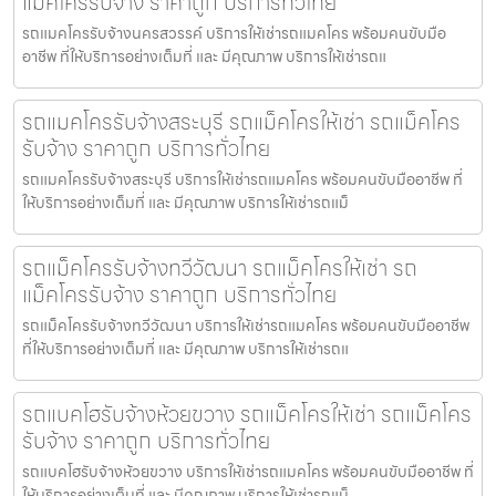
แม็คโครรับจ้าง ราคาถูก บริการทั่วไทย
รถแมคโครรับจ้างนครสวรรค์ บริการให้เช่ารถแมคโคร พร้อมคนขับมือ
อาชีพ ที่ให้บริการอย่างเต็มที่ และ มีคุณภาพ บริการให้เช่ารถแ
รถแมคโครรับจ้างสระบุรี รถแม็คโครให้เช่า รถแม็คโคร
รับจ้าง ราคาถูก บริการทั่วไทย
รถแมคโครรับจ้างสระบุรี บริการให้เช่ารถแมคโคร พร้อมคนขับมืออาชีพ ที่
ให้บริการอย่างเต็มที่ และ มีคุณภาพ บริการให้เช่ารถแม็
รถแม็คโครรับจ้างทวีวัฒนา รถแม็คโครให้เช่า รถ
แม็คโครรับจ้าง ราคาถูก บริการทั่วไทย
รถแม็คโครรับจ้างทวีวัฒนา บริการให้เช่ารถแมคโคร พร้อมคนขับมืออาชีพ
ที่ให้บริการอย่างเต็มที่ และ มีคุณภาพ บริการให้เช่ารถแ
รถแบคโฮรับจ้างห้วยขวาง รถแม็คโครให้เช่า รถแม็คโคร
รับจ้าง ราคาถูก บริการทั่วไทย
รถแบคโฮรับจ้างห้วยขวาง บริการให้เช่ารถแมคโคร พร้อมคนขับมืออาชีพ ที่
ให้บริการอย่างเต็มที่ และ มีคุณภาพ บริการให้เช่ารถแม็