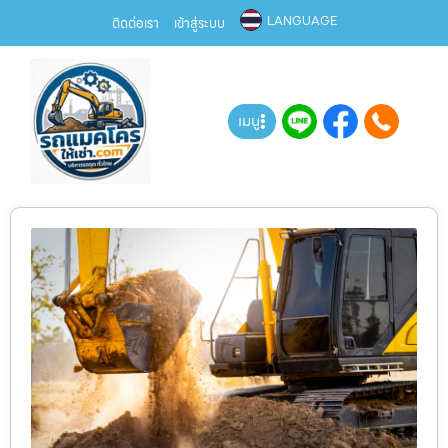
LANGUAGE
ติดต่อเรา
เข้าสู่ระบบ
เมนู