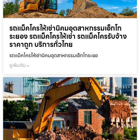
รถแม็คโครให้เช่านิคมอุตสาหกรรมเอ็กโก
ระยอง รถแม็คโครให้เช่า รถแม็คโครรับจ้าง
ราคาถูก บริการทั่วไทย
รถแม็คโครให้เช่านิคมอุตสาหกรรมเอ็กโกระยอ
ดูเพิ่มเติม »