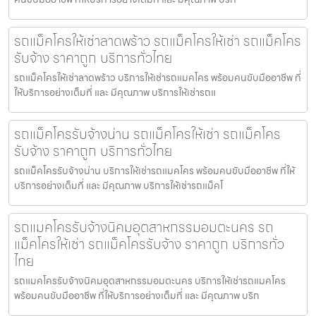
รถแม็คโครให้เช่าลาดพร้าว รถแม็คโครให้เช่า รถแม็คโคร
รับจ้าง ราคาถูก บริการทั่วไทย
รถแม็คโครให้เช่าลาดพร้าว บริการให้เช่ารถแมคโคร พร้อมคนขับมืออาชีพ ที่
ให้บริการอย่างเต็มที่ และ มีคุณภาพ บริการให้เช่ารถแ
รถแม็คโครรับจ้างน่าน รถแม็คโครให้เช่า รถแม็คโคร
รับจ้าง ราคาถูก บริการทั่วไทย
รถแม็คโครรับจ้างน่าน บริการให้เช่ารถแมคโคร พร้อมคนขับมืออาชีพ ที่ให้
บริการอย่างเต็มที่ และ มีคุณภาพ บริการให้เช่ารถแม็คโ
รถแมคโครรับจ้างนิคมอุตสาหกรรมอมตะนคร รถ
แม็คโครให้เช่า รถแม็คโครรับจ้าง ราคาถูก บริการทั่ว
ไทย
รถแมคโครรับจ้างนิคมอุตสาหกรรมอมตะนคร บริการให้เช่ารถแมคโคร
พร้อมคนขับมืออาชีพ ที่ให้บริการอย่างเต็มที่ และ มีคุณภาพ บริก