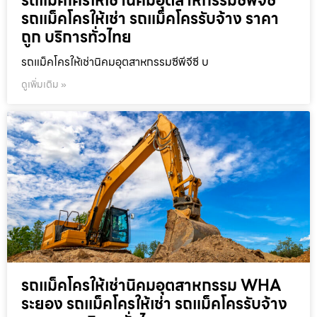
รถแม็คโครให้เช่านิคมอุตสาหกรรมซีพีจีซี
รถแม็คโครให้เช่า รถแม็คโครรับจ้าง ราคา
ถูก บริการทั่วไทย
รถแม็คโครให้เช่านิคมอุตสาหกรรมซีพีจีซี บ
ดูเพิ่มเติม »
รถแม็คโครให้เช่านิคมอุตสาหกรรม WHA
ระยอง รถแม็คโครให้เช่า รถแม็คโครรับจ้าง