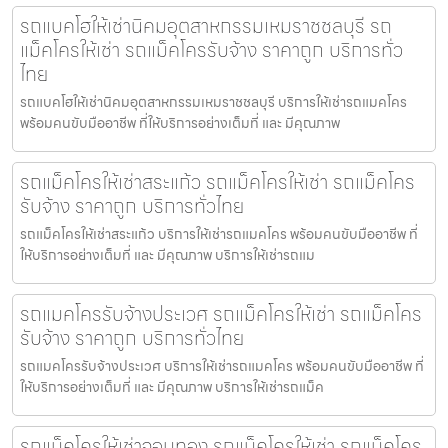
รถแบคโฮให้เช่านิคมอุตสาหกรรมเหมราชชลบุรี รถ
แม็คโครให้เช่า รถแม็คโครรับจ้าง ราคาถูก บริการทั่ว
ไทย
รถแบคโฮให้เช่านิคมอุตสาหกรรมเหมราชชลบุรี บริการให้เช่ารถแมคโคร
พร้อมคนขับมืออาชีพ ที่ให้บริการอย่างเต็มที่ และ มีคุณภาพ
รถแม็คโครให้เช่าสระแก้ว รถแม็คโครให้เช่า รถแม็คโคร
รับจ้าง ราคาถูก บริการทั่วไทย
รถแม็คโครให้เช่าสระแก้ว บริการให้เช่ารถแมคโคร พร้อมคนขับมืออาชีพ ที่
ให้บริการอย่างเต็มที่ และ มีคุณภาพ บริการให้เช่ารถแม
รถแมคโครรับจ้างประเวศ รถแม็คโครให้เช่า รถแม็คโคร
รับจ้าง ราคาถูก บริการทั่วไทย
รถแมคโครรับจ้างประเวศ บริการให้เช่ารถแมคโคร พร้อมคนขับมืออาชีพ ที่
ให้บริการอย่างเต็มที่ และ มีคุณภาพ บริการให้เช่ารถแม็ค
รถแม็คโครให้เช่าจอมทอง รถแม็คโครให้เช่า รถแม็คโคร