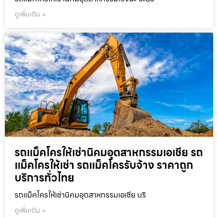
ดูเพิ่มเติม »
รถแม็คโครให้เช่านิคมอุตสาหกรรมเอเชีย รถ
แม็คโครให้เช่า รถแม็คโครรับจ้าง ราคาถูก
บริการทั่วไทย
รถแม็คโครให้เช่านิคมอุตสาหกรรมเอเชีย บริ
ดูเพิ่มเติม »