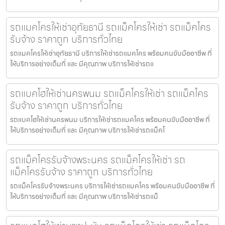
รถแมคโครให้เช่าอุทัยธานี รถแม็คโครให้เช่า รถแม็คโคร
รับจ้าง ราคาถูก บริการทั่วไทย
รถแมคโครให้เช่าอุทัยธานี บริการให้เช่ารถแมคโคร พร้อมคนขับมืออาชีพ ที่
ให้บริการอย่างเต็มที่ และ มีคุณภาพ บริการให้เช่ารถแ
รถแบคโฮให้เช่านครพนม รถแม็คโครให้เช่า รถแม็คโคร
รับจ้าง ราคาถูก บริการทั่วไทย
รถแบคโฮให้เช่านครพนม บริการให้เช่ารถแมคโคร พร้อมคนขับมืออาชีพ ที่
ให้บริการอย่างเต็มที่ และ มีคุณภาพ บริการให้เช่ารถแม็คโ
รถแม็คโครรับจ้างพระนคร รถแม็คโครให้เช่า รถ
แม็คโครรับจ้าง ราคาถูก บริการทั่วไทย
รถแม็คโครรับจ้างพระนคร บริการให้เช่ารถแมคโคร พร้อมคนขับมืออาชีพ ที่
ให้บริการอย่างเต็มที่ และ มีคุณภาพ บริการให้เช่ารถแม็