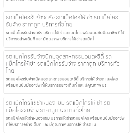
รถแม็คโครรับจ้างตรัง รถแม็คโครให้เช่า รถแม็คโคร
รับจ้าง ราคาถูก บริการทั่วไทย
รถแม็คโครรับจ้างตรัง บริการให้เช่ารถแมคโคร พร้อมคนขับมืออาชีพ ที่ให้
บริการอย่างเต็มที่ และ มีคุณภาพ บริการให้เช่ารถแม็คโ
รถแมคโครรับจ้างนิคมอุตสาหกรรมอมตะซิตี้ รถ
แม็คโครให้เช่า รถแม็คโครรับจ้าง ราคาถูก บริการทั่ว
ไทย
รถแมคโครรับจ้างนิคมอุตสาหกรรมอมตะซิตี้ บริการให้เช่ารถแมคโคร
พร้อมคนขับมืออาชีพ ที่ให้บริการอย่างเต็มที่ และ มีคุณภาพ บร
รถแม็คโครให้เช่าหนองแขม รถแม็คโครให้เช่า รถ
แม็คโครรับจ้าง ราคาถูก บริการทั่วไทย
รถแม็คโครให้เช่าหนองแขม บริการให้เช่ารถแมคโคร พร้อมคนขับมืออาชีพ
ที่ให้บริการอย่างเต็มที่ และ มีคุณภาพ บริการให้เช่ารถแม