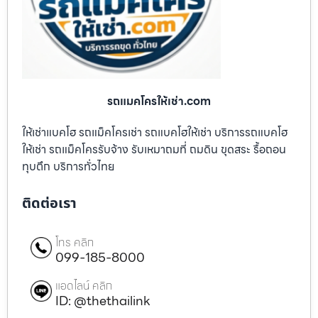
รถแมคโครให้เช่า.com
ให้เช่าแบคโฮ รถแม็คโครเช่า รถแบคโฮให้เช่า บริการรถแบคโฮ
ให้เช่า รถแม็คโครรับจ้าง รับเหมาถมที่ ถมดิน ขุดสระ รื้อถอน
ทุบตึก บริการทั่วไทย
ติดต่อเรา
โทร คลิก
099-185-8000
แอดไลน์ คลิก
ID: @thethailink