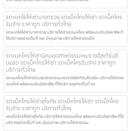
รถแบคโฮให้เช่าบางกรวย รถแม็คโครให้เช่า รถแม็คโคร
รับจ้าง ราคาถูก บริการทั่วไทย
รถแบคโฮให้เช่าบางกรวย บริการให้เช่ารถแมคโคร พร้อมคนขับมืออาชีพ ที่
ให้บริการอย่างเต็มที่ และ มีคุณภาพ บริการให้เช่ารถแม็ค
รถแมคโครให้เช่านิคมอุตสาหกรรมเหมราชอีสเทิร์นซี
บอร์ด รถแม็คโครให้เช่า รถแม็คโครรับจ้าง ราคาถูก
บริการทั่วไทย
รถแมคโครให้เช่านิคมอุตสาหกรรมเหมราชอีสเทิร์นซีบอร์ด บริการให้เช่ารถ
แมคโคร พร้อมคนขับมืออาชีพ ที่ให้บริการอย่างเต็มที่ แล
รถแม็คโครให้เช่าสุโขทัย รถแม็คโครให้เช่า รถแม็คโคร
รับจ้าง ราคาถูก บริการทั่วไทย
รถแม็คโครให้เช่าสุโขทัย บริการให้เช่ารถแมคโคร พร้อมคนขับมืออาชีพ ที่ให้
บริการอย่างเต็มที่ และ มีคุณภาพ บริการให้เช่ารถแม