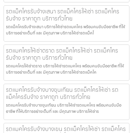
รถแม็คโครรับจ้างเสนา รถแม็คโครให้เช่า รถแม็คโคร
รับจ้าง ราคาถูก บริการทั่วไทย
รถแม็คโครรับจ้างเสนา บริการให้เช่ารถแมคโคร พร้อมคนขับมืออาชีพ ที่ให้
บริการอย่างเต็มที่ และ มีคุณภาพ บริการให้เช่ารถแม็คโ
รถแมคโครให้เช่าตราด รถแม็คโครให้เช่า รถแม็คโคร
รับจ้าง ราคาถูก บริการทั่วไทย
รถแมคโครให้เช่าตราด บริการให้เช่ารถแมคโคร พร้อมคนขับมืออาชีพ ที่ให้
บริการอย่างเต็มที่ และ มีคุณภาพ บริการให้เช่ารถแม็คโค
รถแมคโครรับจ้างบางขุนเทียน รถแม็คโครให้เช่า รถ
แม็คโครรับจ้าง ราคาถูก บริการทั่วไทย
รถแมคโครรับจ้างบางขุนเทียน บริการให้เช่ารถแมคโคร พร้อมคนขับมือ
อาชีพ ที่ให้บริการอย่างเต็มที่ และ มีคุณภาพ บริการให้เช่าร
รถแมคโครรับจ้างบางเขน รถแม็คโครให้เช่า รถแม็คโคร