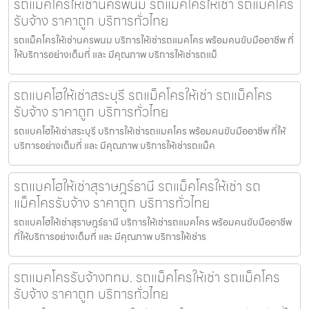
รถแม็คโครให้เช่านครพนม รถแม็คโครให้เช่า รถแม็คโคร
รับจ้าง ราคาถูก บริการทั่วไทย
รถแม็คโครให้เช่านครพนม บริการให้เช่ารถแมคโคร พร้อมคนขับมืออาชีพ ที่
ให้บริการอย่างเต็มที่ และ มีคุณภาพ บริการให้เช่ารถแม็
รถแบคโฮให้เช่าสระบุรี รถแม็คโครให้เช่า รถแม็คโคร
รับจ้าง ราคาถูก บริการทั่วไทย
รถแบคโฮให้เช่าสระบุรี บริการให้เช่ารถแมคโคร พร้อมคนขับมืออาชีพ ที่ให้
บริการอย่างเต็มที่ และ มีคุณภาพ บริการให้เช่ารถแม็ค
รถแบคโฮให้เช่าสุราษฎร์ธานี รถแม็คโครให้เช่า รถ
แม็คโครรับจ้าง ราคาถูก บริการทั่วไทย
รถแบคโฮให้เช่าสุราษฎร์ธานี บริการให้เช่ารถแมคโคร พร้อมคนขับมืออาชีพ
ที่ให้บริการอย่างเต็มที่ และ มีคุณภาพ บริการให้เช่าร
รถแมคโครรับจ้างกทม. รถแม็คโครให้เช่า รถแม็คโคร
รับจ้าง ราคาถูก บริการทั่วไทย