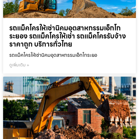
รถแม็คโครให้เช่านิคมอุตสาหกรรมเอ็กโก
ระยอง รถแม็คโครให้เช่า รถแม็คโครรับจ้าง
ราคาถูก บริการทั่วไทย
รถแม็คโครให้เช่านิคมอุตสาหกรรมเอ็กโกระยอ
ดูเพิ่มเติม »