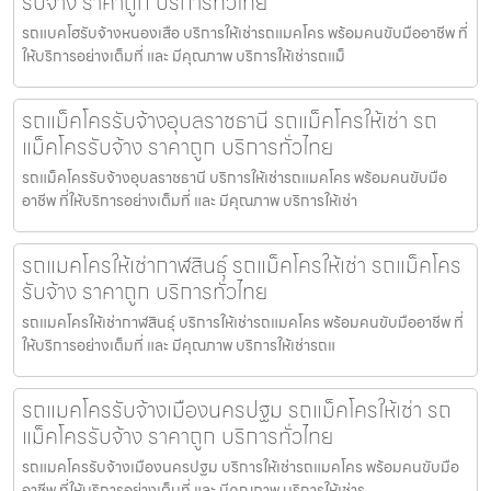
รับจ้าง ราคาถูก บริการทั่วไทย
รถแบคโฮรับจ้างหนองเสือ บริการให้เช่ารถแมคโคร พร้อมคนขับมืออาชีพ ที่
ให้บริการอย่างเต็มที่ และ มีคุณภาพ บริการให้เช่ารถแม็
รถแม็คโครรับจ้างอุบลราชธานี รถแม็คโครให้เช่า รถ
แม็คโครรับจ้าง ราคาถูก บริการทั่วไทย
รถแม็คโครรับจ้างอุบลราชธานี บริการให้เช่ารถแมคโคร พร้อมคนขับมือ
อาชีพ ที่ให้บริการอย่างเต็มที่ และ มีคุณภาพ บริการให้เช่า
รถแมคโครให้เช่ากาฬสินธุ์ รถแม็คโครให้เช่า รถแม็คโคร
รับจ้าง ราคาถูก บริการทั่วไทย
รถแมคโครให้เช่ากาฬสินธุ์ บริการให้เช่ารถแมคโคร พร้อมคนขับมืออาชีพ ที่
ให้บริการอย่างเต็มที่ และ มีคุณภาพ บริการให้เช่ารถแ
รถแมคโครรับจ้างเมืองนครปฐม รถแม็คโครให้เช่า รถ
แม็คโครรับจ้าง ราคาถูก บริการทั่วไทย
รถแมคโครรับจ้างเมืองนครปฐม บริการให้เช่ารถแมคโคร พร้อมคนขับมือ
อาชีพ ที่ให้บริการอย่างเต็มที่ และ มีคุณภาพ บริการให้เช่าร