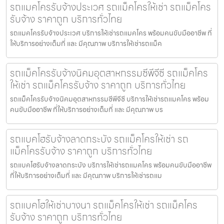
รถแมคโครรับจ้างประเวศ รถแม็คโครให้เช่า รถแม็คโคร
รับจ้าง ราคาถูก บริการทั่วไทย
รถแมคโครรับจ้างประเวศ บริการให้เช่ารถแมคโคร พร้อมคนขับมืออาชีพ ที่
ให้บริการอย่างเต็มที่ และ มีคุณภาพ บริการให้เช่ารถแม็ค
รถแม็คโครรับจ้างนิคมอุตสาหกรรมซีพีจีซี รถแม็คโคร
ให้เช่า รถแม็คโครรับจ้าง ราคาถูก บริการทั่วไทย
รถแม็คโครรับจ้างนิคมอุตสาหกรรมซีพีจีซี บริการให้เช่ารถแมคโคร พร้อม
คนขับมืออาชีพ ที่ให้บริการอย่างเต็มที่ และ มีคุณภาพ บร
รถแบคโฮรับจ้างลาดกระบัง รถแม็คโครให้เช่า รถ
แม็คโครรับจ้าง ราคาถูก บริการทั่วไทย
รถแบคโฮรับจ้างลาดกระบัง บริการให้เช่ารถแมคโคร พร้อมคนขับมืออาชีพ
ที่ให้บริการอย่างเต็มที่ และ มีคุณภาพ บริการให้เช่ารถแม
รถแบคโฮให้เช่าบางนา รถแม็คโครให้เช่า รถแม็คโคร
รับจ้าง ราคาถูก บริการทั่วไทย