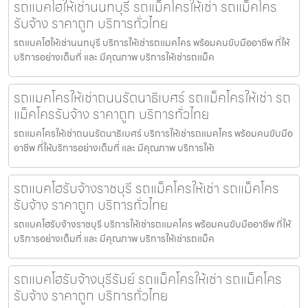
รถแบคโฮให้เช่านนทบุรี รถแม็คโครให้เช่า รถแม็คโคร
รับจ้าง ราคาถูก บริการทั่วไทย
รถแบคโฮให้เช่านนทบุรี บริการให้เช่ารถแมคโคร พร้อมคนขับมืออาชีพ ที่ให้
บริการอย่างเต็มที่ และ มีคุณภาพ บริการให้เช่ารถแม็ค
รถแมคโครให้เช่าถนนรัตนาธิเบศร์ รถแม็คโครให้เช่า รถ
แม็คโครรับจ้าง ราคาถูก บริการทั่วไทย
รถแมคโครให้เช่าถนนรัตนาธิเบศร์ บริการให้เช่ารถแมคโคร พร้อมคนขับมือ
อาชีพ ที่ให้บริการอย่างเต็มที่ และ มีคุณภาพ บริการให้เ
รถแบคโฮรับจ้างราชบุรี รถแม็คโครให้เช่า รถแม็คโคร
รับจ้าง ราคาถูก บริการทั่วไทย
รถแบคโฮรับจ้างราชบุรี บริการให้เช่ารถแมคโคร พร้อมคนขับมืออาชีพ ที่ให้
บริการอย่างเต็มที่ และ มีคุณภาพ บริการให้เช่ารถแม็ค
รถแบคโฮรับจ้างบุรีรัมย์ รถแม็คโครให้เช่า รถแม็คโคร
รับจ้าง ราคาถูก บริการทั่วไทย