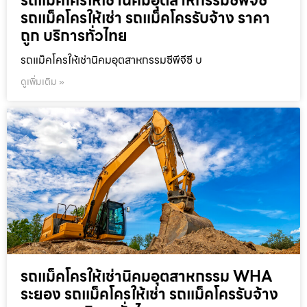
รถแม็คโครให้เช่านิคมอุตสาหกรรมซีพีจีซี
รถแม็คโครให้เช่า รถแม็คโครรับจ้าง ราคา
ถูก บริการทั่วไทย
รถแม็คโครให้เช่านิคมอุตสาหกรรมซีพีจีซี บ
ดูเพิ่มเติม »
รถแม็คโครให้เช่านิคมอุตสาหกรรม WHA
ระยอง รถแม็คโครให้เช่า รถแม็คโครรับจ้าง