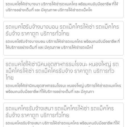
รถแบคโฮให้เช่าบางนา บริการให้เช่ารถแมคโคร พร้อมคนขับมืออาชีพ ที่ให้
บริการอย่างเต็มที่ และ มีคุณภาพ บริการให้เช่ารถแม็คโค
รถแบคโฮรับจ้างบางบอน รถแม็คโครให้เช่า รถแม็คโคร
รับจ้าง ราคาถูก บริการทั่วไทย
รถแบคโฮรับจ้างบางบอน บริการให้เช่ารถแมคโคร พร้อมคนขับมืออาชีพ ที่
ให้บริการอย่างเต็มที่ และ มีคุณภาพ บริการให้เช่ารถแม็คโ
รถแบคโฮให้เช่านิคมอุตสาหกรรมโรจนะ หนองใหญ่ รถ
แม็คโครให้เช่า รถแม็คโครรับจ้าง ราคาถูก บริการทั่ว
ไทย
รถแบคโฮให้เช่านิคมอุตสาหกรรมโรจนะ หนองใหญ่ บริการให้เช่ารถแมคโคร
พร้อมคนขับมืออาชีพ ที่ให้บริการอย่างเต็มที่ และ มีคุณภา
รถแมคโครรับจ้างเสนา รถแม็คโครให้เช่า รถแม็คโคร
รับจ้าง ราคาถูก บริการทั่วไทย
รถแมคโครรับจ้างเสนา บริการให้เช่ารถแมคโคร พร้อมคนขับมืออาชีพ ที่ให้