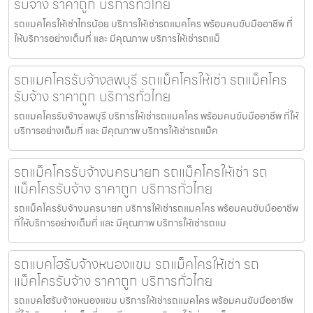
รับจ้าง ราคาถูก บริการทั่วไทย
รถแมคโครให้เช่าไทรน้อย บริการให้เช่ารถแมคโคร พร้อมคนขับมืออาชีพ ที่
ให้บริการอย่างเต็มที่ และ มีคุณภาพ บริการให้เช่ารถแม็
รถแมคโครรับจ้างลพบุรี รถแม็คโครให้เช่า รถแม็คโคร
รับจ้าง ราคาถูก บริการทั่วไทย
รถแมคโครรับจ้างลพบุรี บริการให้เช่ารถแมคโคร พร้อมคนขับมืออาชีพ ที่ให้
บริการอย่างเต็มที่ และ มีคุณภาพ บริการให้เช่ารถแม็ค
รถแม็คโครรับจ้างนครนายก รถแม็คโครให้เช่า รถ
แม็คโครรับจ้าง ราคาถูก บริการทั่วไทย
รถแม็คโครรับจ้างนครนายก บริการให้เช่ารถแมคโคร พร้อมคนขับมืออาชีพ
ที่ให้บริการอย่างเต็มที่ และ มีคุณภาพ บริการให้เช่ารถแม
รถแบคโฮรับจ้างหนองแขม รถแม็คโครให้เช่า รถ
แม็คโครรับจ้าง ราคาถูก บริการทั่วไทย
รถแบคโฮรับจ้างหนองแขม บริการให้เช่ารถแมคโคร พร้อมคนขับมืออาชีพ