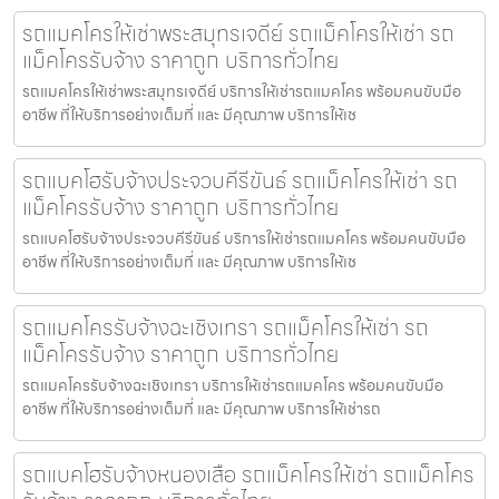
รถแมคโครให้เช่าพระสมุทรเจดีย์ รถแม็คโครให้เช่า รถ
แม็คโครรับจ้าง ราคาถูก บริการทั่วไทย
รถแมคโครให้เช่าพระสมุทรเจดีย์ บริการให้เช่ารถแมคโคร พร้อมคนขับมือ
อาชีพ ที่ให้บริการอย่างเต็มที่ และ มีคุณภาพ บริการให้เช
รถแบคโฮรับจ้างประจวบคีรีขันธ์ รถแม็คโครให้เช่า รถ
แม็คโครรับจ้าง ราคาถูก บริการทั่วไทย
รถแบคโฮรับจ้างประจวบคีรีขันธ์ บริการให้เช่ารถแมคโคร พร้อมคนขับมือ
อาชีพ ที่ให้บริการอย่างเต็มที่ และ มีคุณภาพ บริการให้เช
รถแมคโครรับจ้างฉะเชิงเทรา รถแม็คโครให้เช่า รถ
แม็คโครรับจ้าง ราคาถูก บริการทั่วไทย
รถแมคโครรับจ้างฉะเชิงเทรา บริการให้เช่ารถแมคโคร พร้อมคนขับมือ
อาชีพ ที่ให้บริการอย่างเต็มที่ และ มีคุณภาพ บริการให้เช่ารถ
รถแบคโฮรับจ้างหนองเสือ รถแม็คโครให้เช่า รถแม็คโคร