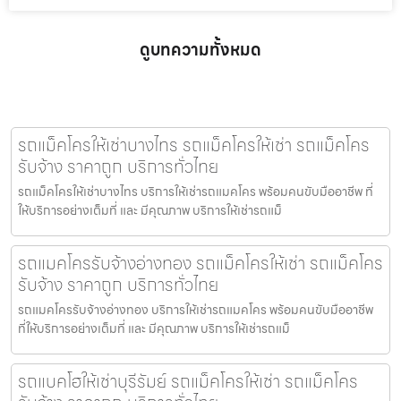
ดูบทความทั้งหมด
รถแม็คโครให้เช่าบางไทร รถแม็คโครให้เช่า รถแม็คโคร
รับจ้าง ราคาถูก บริการทั่วไทย
รถแม็คโครให้เช่าบางไทร บริการให้เช่ารถแมคโคร พร้อมคนขับมืออาชีพ ที่
ให้บริการอย่างเต็มที่ และ มีคุณภาพ บริการให้เช่ารถแม็
รถแมคโครรับจ้างอ่างทอง รถแม็คโครให้เช่า รถแม็คโคร
รับจ้าง ราคาถูก บริการทั่วไทย
รถแมคโครรับจ้างอ่างทอง บริการให้เช่ารถแมคโคร พร้อมคนขับมืออาชีพ
ที่ให้บริการอย่างเต็มที่ และ มีคุณภาพ บริการให้เช่ารถแม็
รถแบคโฮให้เช่าบุรีรัมย์ รถแม็คโครให้เช่า รถแม็คโคร