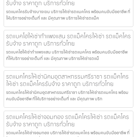
รับจ้าง ราคาถูก บริการทั่วไทย
รถแมคโครรับจ้างบางเขน บริการให้เช่ารถแมคโคร พร้อมคนขับมืออาชีพ ที่
ให้บริการอย่างเต็มที่ และ มีคุณภาพ บริการให้เช่ารถแม็ค
รถแบคโฮให้เช่ากำแพงแสน รถแม็คโครให้เช่า รถแม็คโคร
รับจ้าง ราคาถูก บริการทั่วไทย
รถแบคโฮให้เช่ากำแพงแสน บริการให้เช่ารถแมคโคร พร้อมคนขับมืออาชีพ
ที่ให้บริการอย่างเต็มที่ และ มีคุณภาพ บริการให้เช่ารถแม็
รถแมคโครให้เช่านิคมอุตสาหกรรมศรีราชา รถแม็คโคร
ให้เช่า รถแม็คโครรับจ้าง ราคาถูก บริการทั่วไทย
รถแมคโครให้เช่านิคมอุตสาหกรรมศรีราชา บริการให้เช่ารถแมคโคร พร้อม
คนขับมืออาชีพ ที่ให้บริการอย่างเต็มที่ และ มีคุณภาพ บริก
รถแมคโครให้เช่าจอมทอง รถแม็คโครให้เช่า รถแม็คโคร
รับจ้าง ราคาถูก บริการทั่วไทย
รถแมคโครให้เช่าจอมทอง บริการให้เช่ารถแมคโคร พร้อมคนขับมืออาชีพ ที่