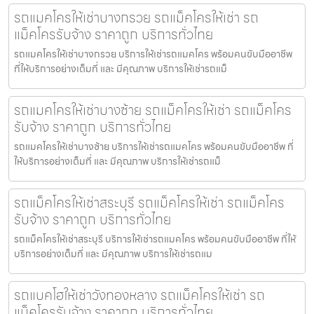
รถแมคโครให้เช่าบางกรวย รถแม็คโครให้เช่า รถ
แม็คโครรับจ้าง ราคาถูก บริการทั่วไทย
รถแมคโครให้เช่าบางกรวย บริการให้เช่ารถแมคโคร พร้อมคนขับมืออาชีพ
ที่ให้บริการอย่างเต็มที่ และ มีคุณภาพ บริการให้เช่ารถแม็
รถแมคโครให้เช่าบางซ้าย รถแม็คโครให้เช่า รถแม็คโคร
รับจ้าง ราคาถูก บริการทั่วไทย
รถแมคโครให้เช่าบางซ้าย บริการให้เช่ารถแมคโคร พร้อมคนขับมืออาชีพ ที่
ให้บริการอย่างเต็มที่ และ มีคุณภาพ บริการให้เช่ารถแม็
รถแม็คโครให้เช่าสระบุรี รถแม็คโครให้เช่า รถแม็คโคร
รับจ้าง ราคาถูก บริการทั่วไทย
รถแม็คโครให้เช่าสระบุรี บริการให้เช่ารถแมคโคร พร้อมคนขับมืออาชีพ ที่ให้
บริการอย่างเต็มที่ และ มีคุณภาพ บริการให้เช่ารถแม
รถแบคโฮให้เช่าวังทองหลาง รถแม็คโครให้เช่า รถ
แม็คโครรับจ้าง ราคาถูก บริการทั่วไทย