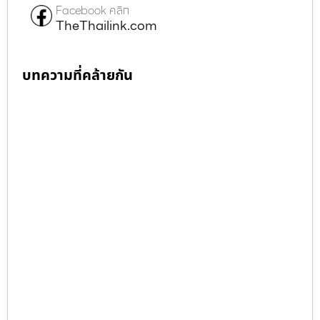
Facebook คลิก
TheThailink.com
บทความที่คล้ายกัน