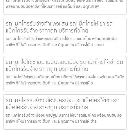
รถแมคโครรับจ้างนิคมอุตสาหกรรมดับบลิวเอชเอ บริการให้เช่ารถแมคโคร
พร้อมคนขับมืออาชีพ ที่ให้บริการอย่างเต็มที่ และ มีคุณภาพ
รถแมคโครรับจ้างกำแพงแสน รถแม็คโครให้เช่า รถ
แม็คโครรับจ้าง ราคาถูก บริการทั่วไทย
รถแมคโครรับจ้างกำแพงแสน บริการให้เช่ารถแมคโคร พร้อมคนขับมือ
อาชีพ ที่ให้บริการอย่างเต็มที่ และ มีคุณภาพ บริการให้เช่ารถแม
รถแบคโฮให้เช่าสนามบินดอนเมือง รถแม็คโครให้เช่า รถ
แม็คโครรับจ้าง ราคาถูก บริการทั่วไทย
รถแบคโฮให้เช่าสนามบินดอนเมือง บริการให้เช่ารถแมคโคร พร้อมคนขับมือ
อาชีพ ที่ให้บริการอย่างเต็มที่ และ มีคุณภาพ บริการให้เช
รถแมคโครรับจ้างเมืองนครปฐม รถแม็คโครให้เช่า รถ
แม็คโครรับจ้าง ราคาถูก บริการทั่วไทย
รถแมคโครรับจ้างเมืองนครปฐม บริการให้เช่ารถแมคโคร พร้อมคนขับมือ
อาชีพ ที่ให้บริการอย่างเต็มที่ และ มีคุณภาพ บริการให้เช่าร