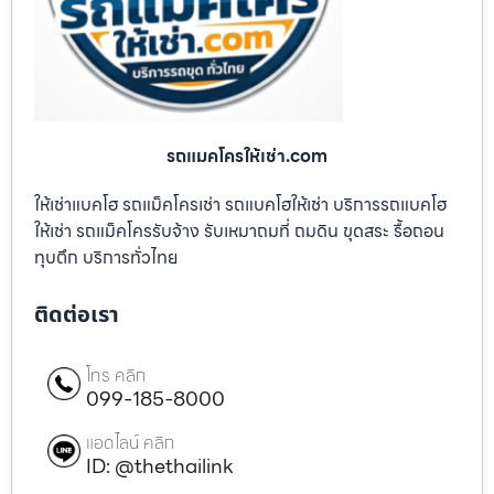
รถแมคโครให้เช่า.com
ให้เช่าแบคโฮ รถแม็คโครเช่า รถแบคโฮให้เช่า บริการรถแบคโฮ
ให้เช่า รถแม็คโครรับจ้าง รับเหมาถมที่ ถมดิน ขุดสระ รื้อถอน
ทุบตึก บริการทั่วไทย
ติดต่อเรา
โทร คลิก
099-185-8000
แอดไลน์ คลิก
ID: @thethailink