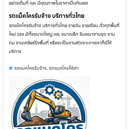
อย่างเต็มที่ และ มีคุณภาพในราคาเป็นกันเอง
รถแม็คโครรับจ้าง บริการทั่วไทย
รถแม็คโครรับจ้าง บริการทั่วไทย รายวัน รายเดือน ทั่วทุกพื้นที่
ใหม่ แรง มีทั้งขนาดใหญ่ และ ขนาดเล็ก รับเหมางานขุด งาน
ถม งานเคลียร์ริ่งพื้นที่ หรือจะเป็นงานหัวเจาะทางเราก็มีให้
บริการ
รถแมคโครรับจ้าง
รถแมคโครให้เช่า
,