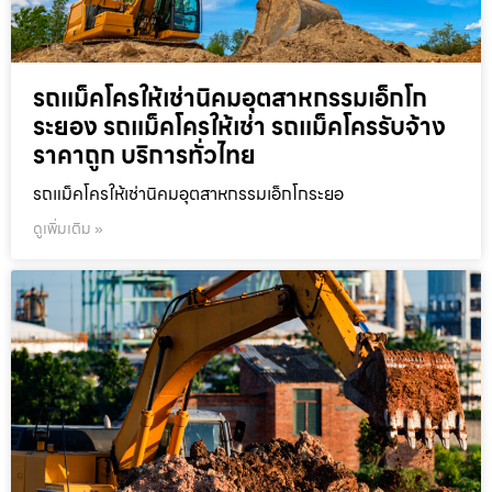
รถแม็คโครให้เช่านิคมอุตสาหกรรมเอ็กโก
ระยอง รถแม็คโครให้เช่า รถแม็คโครรับจ้าง
ราคาถูก บริการทั่วไทย
รถแม็คโครให้เช่านิคมอุตสาหกรรมเอ็กโกระยอ
ดูเพิ่มเติม »