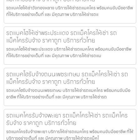
รถแบคโฮให้เช่าวังทองหลาง บริการให้เช่ารถแมคโคร พร้อมคนขับมืออาชีพ
ที่ให้บริการอย่างเต็มที่ และ มีคุณภาพ บริการให้เช่ารถแ
รถแบคโฮให้เช่าพระประแดง รถแม็คโครให้เช่า รถ
แม็คโครรับจ้าง ราคาถูก บริการทั่วไทย
รถแบคโฮให้เช่าพระประแดง บริการให้เช่ารถแมคโคร พร้อมคนขับมืออาชีพ
ที่ให้บริการอย่างเต็มที่ และ มีคุณภาพ บริการให้เช่ารถแม
รถแบคโฮรับจ้างถนนเพชรเกษม รถแม็คโครให้เช่า รถ
แม็คโครรับจ้าง ราคาถูก บริการทั่วไทย
รถแบคโฮรับจ้างถนนเพชรเกษม บริการให้เช่ารถแมคโคร พร้อมคนขับมือ
อาชีพ ที่ให้บริการอย่างเต็มที่ และ มีคุณภาพ บริการให้เช่ารถ
รถแมคโครรับจ้างพะเยา รถแม็คโครให้เช่า รถแม็คโคร
รับจ้าง ราคาถูก บริการทั่วไทย
รถแมคโครรับจ้างพะเยา บริการให้เช่ารถแมคโคร พร้อมคนขับมืออาชีพ ที่ให้
บริการอย่างเต็มที่ และ มีคุณภาพ บริการให้เช่ารถแม็คโ