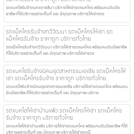
รถแบคโฮรับจ้างนครราชสีมา บริการให้เช่ารถแมคโคร พร้อมคนขับมือ
อาชีพ ที่ให้บริการอย่างเต็มที่ และ มีคุณภาพ บริการให้เช่ารถแ
รถแม็คโครรับจ้างทวีวัฒนา รถแม็คโครให้เช่า รถ
แม็คโครรับจ้าง ราคาถูก บริการทั่วไทย
รถแม็คโครรับจ้างทวีวัฒนา บริการให้เช่ารถแมคโคร พร้อมคนขับมืออาชีพ
ที่ให้บริการอย่างเต็มที่ และ มีคุณภาพ บริการให้เช่ารถแ
รถแบคโฮรับจ้างนิคมอุตสาหกรรมเอเชีย รถแม็คโครให้
เช่า รถแม็คโครรับจ้าง ราคาถูก บริการทั่วไทย
รถแบคโฮรับจ้างนิคมอุตสาหกรรมเอเชีย บริการให้เช่ารถแมคโคร พร้อมคน
ขับมืออาชีพ ที่ให้บริการอย่างเต็มที่ และ มีคุณภาพ บริการ
รถแบคโฮให้เช่าบ้านแพ้ว รถแม็คโครให้เช่า รถแม็คโคร
รับจ้าง ราคาถูก บริการทั่วไทย
รถแบคโฮให้เช่าบ้านแพ้ว บริการให้เช่ารถแมคโคร พร้อมคนขับมืออาชีพ ที่ให้
บริการอย่างเต็มที่ และ มีคุณภาพ บริการให้เช่ารถแม็