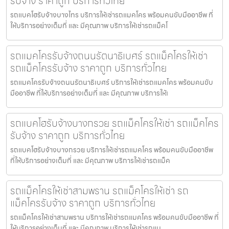
รับจ้าง ราคาถูก บริการทั่วไทย
รถแบคโฮรับจ้างบางไทร บริการให้เช่ารถแมคโคร พร้อมคนขับมืออาชีพ ที่
ให้บริการอย่างเต็มที่ และ มีคุณภาพ บริการให้เช่ารถแม็คโ
รถแมคโครรับจ้างถนนรัตนาธิเบศร์ รถแม็คโครให้เช่า
รถแม็คโครรับจ้าง ราคาถูก บริการทั่วไทย
รถแมคโครรับจ้างถนนรัตนาธิเบศร์ บริการให้เช่ารถแมคโคร พร้อมคนขับ
มืออาชีพ ที่ให้บริการอย่างเต็มที่ และ มีคุณภาพ บริการให้เ
รถแบคโฮรับจ้างบางกรวย รถแม็คโครให้เช่า รถแม็คโคร
รับจ้าง ราคาถูก บริการทั่วไทย
รถแบคโฮรับจ้างบางกรวย บริการให้เช่ารถแมคโคร พร้อมคนขับมืออาชีพ
ที่ให้บริการอย่างเต็มที่ และ มีคุณภาพ บริการให้เช่ารถแม็ค
รถแม็คโครให้เช่าสามพราน รถแม็คโครให้เช่า รถ
แม็คโครรับจ้าง ราคาถูก บริการทั่วไทย
รถแม็คโครให้เช่าสามพราน บริการให้เช่ารถแมคโคร พร้อมคนขับมืออาชีพ ที่
ให้บริการอย่างเต็มที่ และ มีคุณภาพ บริการให้เช่ารถแม