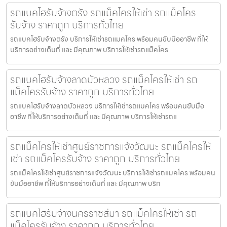
รถแบคโฮรับจ้างตรัง รถแม็คโครให้เช่า รถแม็คโคร
รับจ้าง ราคาถูก บริการทั่วไทย
รถแบคโฮรับจ้างตรัง บริการให้เช่ารถแมคโคร พร้อมคนขับมืออาชีพ ที่ให้
บริการอย่างเต็มที่ และ มีคุณภาพ บริการให้เช่ารถแม็คโคร
รถแบคโฮรับจ้างลาดบัวหลวง รถแม็คโครให้เช่า รถ
แม็คโครรับจ้าง ราคาถูก บริการทั่วไทย
รถแบคโฮรับจ้างลาดบัวหลวง บริการให้เช่ารถแมคโคร พร้อมคนขับมือ
อาชีพ ที่ให้บริการอย่างเต็มที่ และ มีคุณภาพ บริการให้เช่ารถแ
รถแม็คโครให้เช่าศูนย์ราชการแจ้งวัฒนะ รถแม็คโครให้
เช่า รถแม็คโครรับจ้าง ราคาถูก บริการทั่วไทย
รถแม็คโครให้เช่าศูนย์ราชการแจ้งวัฒนะ บริการให้เช่ารถแมคโคร พร้อมคน
ขับมืออาชีพ ที่ให้บริการอย่างเต็มที่ และ มีคุณภาพ บริก
รถแบคโฮรับจ้างนครราชสีมา รถแม็คโครให้เช่า รถ
แม็คโครรับจ้าง ราคาถูก บริการทั่วไทย