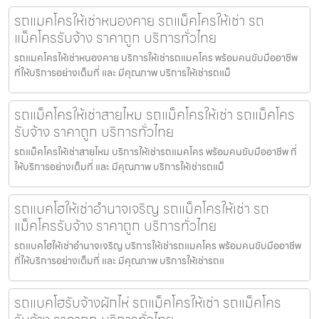
รถแมคโครให้เช่าหนองคาย รถแม็คโครให้เช่า รถ
แม็คโครรับจ้าง ราคาถูก บริการทั่วไทย
รถแมคโครให้เช่าหนองคาย บริการให้เช่ารถแมคโคร พร้อมคนขับมืออาชีพ
ที่ให้บริการอย่างเต็มที่ และ มีคุณภาพ บริการให้เช่ารถแม็
รถแม็คโครให้เช่าสายไหม รถแม็คโครให้เช่า รถแม็คโคร
รับจ้าง ราคาถูก บริการทั่วไทย
รถแม็คโครให้เช่าสายไหม บริการให้เช่ารถแมคโคร พร้อมคนขับมืออาชีพ ที่
ให้บริการอย่างเต็มที่ และ มีคุณภาพ บริการให้เช่ารถแม็
รถแบคโฮให้เช่าอำนาจเจริญ รถแม็คโครให้เช่า รถ
แม็คโครรับจ้าง ราคาถูก บริการทั่วไทย
รถแบคโฮให้เช่าอำนาจเจริญ บริการให้เช่ารถแมคโคร พร้อมคนขับมืออาชีพ
ที่ให้บริการอย่างเต็มที่ และ มีคุณภาพ บริการให้เช่ารถแ
รถแบคโฮรับจ้างผักไห่ รถแม็คโครให้เช่า รถแม็คโคร