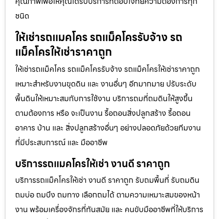
คุณภาพเพื่อให้คุณได้รับบริการที่ตอบโจทย์ความต้องการทุก
ชนิด
ให้เช่ารถแมคโคร รถแม็คโครรับจ้าง รถ
แม็คโครให้เช่าราคาถูก
ให้เช่ารถแม็คโคร รถแม็คโครรับจ้าง รถแม็คโครให้เช่าราคาถูก
เหมาะสำหรับงานขุดดิน และ งานอื่นๆ อีกมากมาย ปรับระดับ
พื้นดินให้เหมาะสมกับการใช้งาน บริการถมที่ถมดินให้สูงขึ้น
ตามต้องการ หรือ จะเป็นงาน รื้อถอนสิ่งปลูกสร้าง รื้อถอน
อาคาร บ้าน และ สิ่งปลูกสร้างอื่นๆ อย่างปลอดภัยด้วยทีมงาน
ที่มีประสบการณ์ และ มืออาชีพ
บริการรถแมคโครให้เช่า งานดี ราคาถูก
บริการรถแม็คโครให้เช่า งานดี ราคาถูก รับถมพื้นที่ รับถมดิน
ถมบ่อ ถมบึง ถมทาง เลือกถมได้ ตามความเหมาะสมของหน้า
งาน พร้อมเครื่องจักรที่ทันสมัย และ คนขับมืออาชีพที่ให้บริการ