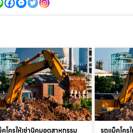
็คโครให้เช่านิคมอุตสาหกรรม
รถแม็คโครให