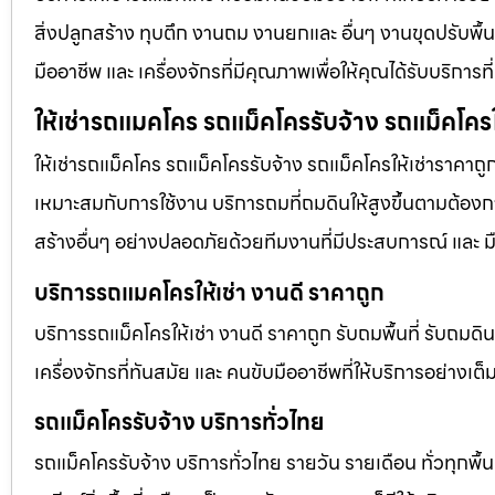
สิ่งปลูกสร้าง ทุบตึก งานถม งานยกและ อื่นๆ งานขุดปรับพื
มืออาชีพ และ เครื่องจักรที่มีคุณภาพเพื่อให้คุณได้รับบริก
ให้เช่ารถแมคโคร รถแม็คโครรับจ้าง รถแม็คโครใ
ให้เช่ารถแม็คโคร รถแม็คโครรับจ้าง รถแม็คโครให้เช่าราคาถู
เหมาะสมกับการใช้งาน บริการถมที่ถมดินให้สูงขึ้นตามต้องการ
สร้างอื่นๆ อย่างปลอดภัยด้วยทีมงานที่มีประสบการณ์ และ ม
บริการรถแมคโครให้เช่า งานดี ราคาถูก
บริการรถแม็คโครให้เช่า งานดี ราคาถูก รับถมพื้นที่ รับ
เครื่องจักรที่ทันสมัย และ คนขับมืออาชีพที่ให้บริการอย่างเต
รถแม็คโครรับจ้าง บริการทั่วไทย
รถแม็คโครรับจ้าง บริการทั่วไทย รายวัน รายเดือน ทั่วทุกพื