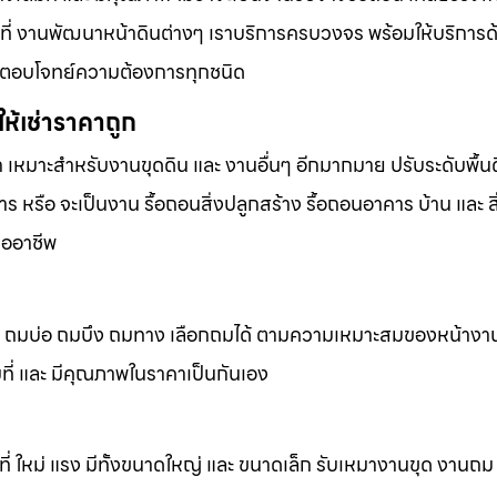
้นที่ งานพัฒนาหน้าดินต่างๆ เราบริการครบวงจร พร้อมให้บริการ
ารที่ตอบโจทย์ความต้องการทุกชนิด
ห้เช่าราคาถูก
ก เหมาะสำหรับงานขุดดิน และ งานอื่นๆ อีกมากมาย ปรับระดับพื้นด
 หรือ จะเป็นงาน รื้อถอนสิ่งปลูกสร้าง รื้อถอนอาคาร บ้าน และ ส
ืออาชีพ
ถมดิน ถมบ่อ ถมบึง ถมทาง เลือกถมได้ ตามความเหมาะสมของหน้างา
็มที่ และ มีคุณภาพในราคาเป็นกันเอง
้นที่ ใหม่ แรง มีทั้งขนาดใหญ่ และ ขนาดเล็ก รับเหมางานขุด งานถ