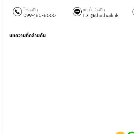
โทร คลิก
แอดไลน์ คลิก
099-185-8000
ID: @thethailink
บทความที่คล้ายกัน