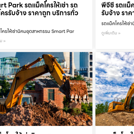
t Park รถแม็คโครให้เช่า รถ
พีจีซี รถแม็
โครรับจ้าง ราคาถูก บริการทั่ว
รับจ้าง ราค
รถแม็คโครให้เช่า
โครให้เช่านิคมอุตสาหกรรม Smart Par
ดูเพิ่มเติม »
ิม »