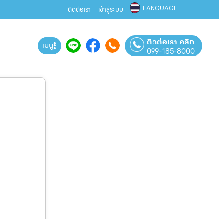
LANGUAGE
ติดต่อเรา
เข้าสู่ระบบ
ติดต่อเรา คลิก
เมนู
099-185-8000