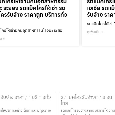
็คโครให้เช่านิคมอุตสาหกรรม
รถแม็คโครใ
ะ ระยอง รถแม็คโครให้เช่า รถ
เอเชีย รถแม
โครรับจ้าง ราคาถูก บริการทั่ว
รับจ้าง ราค
รถแม็คโครให้เช่า
โครให้เช่านิคมอุตสาหกรรมโรจนะ ระยอ
ดูเพิ่มเติม »
ิม »
รับจ้าง ราคาถูก บริการทั่ว
รถแมคโครรับจ้างสาทร รถแม็ค
ไทย
่ให้บริการอย่างเต็มที่ และ มีคุณภาพ
รถแมคโครรับจ้างสาทร บริการให้เช่ารถ