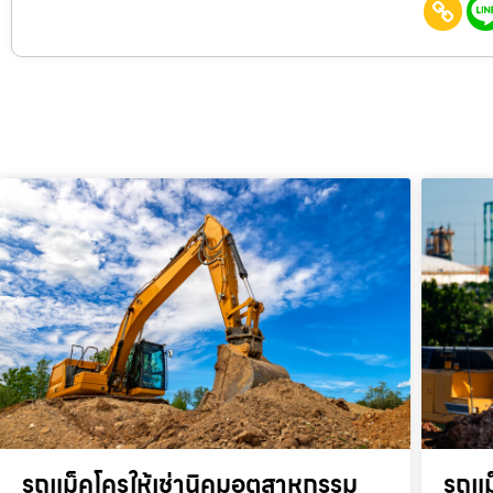
รถแม็คโครให้เช่านิคมอุตสาหกรรม
รถแม