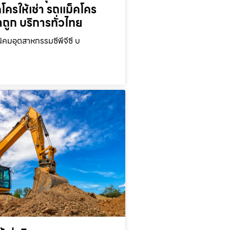
คโครให้เช่า รถแม็คโคร
าถูก บริการทั่วไทย
นิคมอุตสาหกรรมซีพีจีซี บ