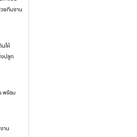
ด้วยทีมงาน
ินให้
ิ่งปลูก
น พร้อม
ม งาน