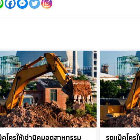
็คโครให้เช่านิคมอุตสาหกรรม
รถแม็คโครให