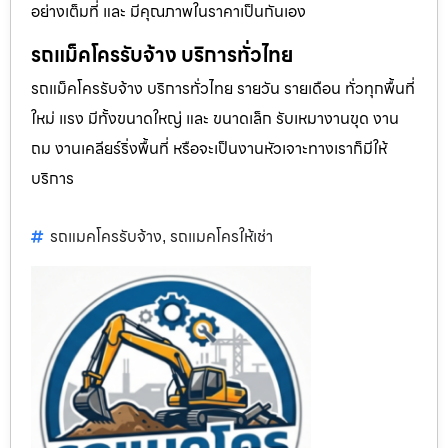
อย่างเต็มที่ และ มีคุณภาพในราคาเป็นกันเอง
รถแม็คโครรับจ้าง บริการทั่วไทย
รถแม็คโครรับจ้าง บริการทั่วไทย รายวัน รายเดือน ทั่วทุกพื้นที่
ใหม่ แรง มีทั้งขนาดใหญ่ และ ขนาดเล็ก รับเหมางานขุด งาน
ถม งานเคลียร์ริ่งพื้นที่ หรือจะเป็นงานหัวเจาะทางเราก็มีให้
บริการ
รถแมคโครรับจ้าง
รถแมคโครให้เช่า
,