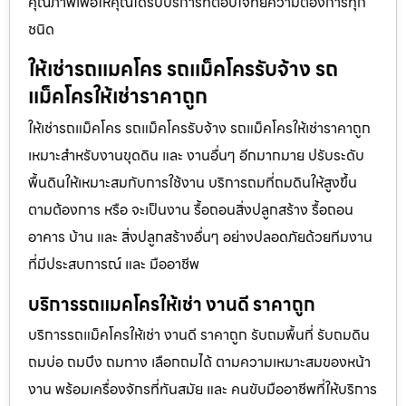
คุณภาพเพื่อให้คุณได้รับบริการที่ตอบโจทย์ความต้องการทุก
ชนิด
ให้เช่ารถแมคโคร รถแม็คโครรับจ้าง รถ
แม็คโครให้เช่าราคาถูก
ให้เช่ารถแม็คโคร รถแม็คโครรับจ้าง รถแม็คโครให้เช่าราคาถูก
เหมาะสำหรับงานขุดดิน และ งานอื่นๆ อีกมากมาย ปรับระดับ
พื้นดินให้เหมาะสมกับการใช้งาน บริการถมที่ถมดินให้สูงขึ้น
ตามต้องการ หรือ จะเป็นงาน รื้อถอนสิ่งปลูกสร้าง รื้อถอน
อาคาร บ้าน และ สิ่งปลูกสร้างอื่นๆ อย่างปลอดภัยด้วยทีมงาน
ที่มีประสบการณ์ และ มืออาชีพ
บริการรถแมคโครให้เช่า งานดี ราคาถูก
บริการรถแม็คโครให้เช่า งานดี ราคาถูก รับถมพื้นที่ รับถมดิน
ถมบ่อ ถมบึง ถมทาง เลือกถมได้ ตามความเหมาะสมของหน้า
งาน พร้อมเครื่องจักรที่ทันสมัย และ คนขับมืออาชีพที่ให้บริการ