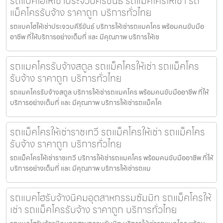
รถแบคโฮให้เช่าประจวบคีรีขันธ์ รถแม็คโครให้เช่า รถ
แม็คโครรับจ้าง ราคาถูก บริการทั่วไทย
รถแบคโฮให้เช่าประจวบคีรีขันธ์ บริการให้เช่ารถแมคโคร พร้อมคนขับมือ
อาชีพ ที่ให้บริการอย่างเต็มที่ และ มีคุณภาพ บริการให้เช
รถแมคโครรับจ้างสตูล รถแม็คโครให้เช่า รถแม็คโคร
รับจ้าง ราคาถูก บริการทั่วไทย
รถแมคโครรับจ้างสตูล บริการให้เช่ารถแมคโคร พร้อมคนขับมืออาชีพ ที่ให้
บริการอย่างเต็มที่ และ มีคุณภาพ บริการให้เช่ารถแม็คโค
รถแม็คโครให้เช่าราชเทวี รถแม็คโครให้เช่า รถแม็คโคร
รับจ้าง ราคาถูก บริการทั่วไทย
รถแม็คโครให้เช่าราชเทวี บริการให้เช่ารถแมคโคร พร้อมคนขับมืออาชีพ ที่ให้
บริการอย่างเต็มที่ และ มีคุณภาพ บริการให้เช่ารถแม
รถแบคโฮรับจ้างนิคมอุตสาหกรรมซัมมิท รถแม็คโครให้
เช่า รถแม็คโครรับจ้าง ราคาถูก บริการทั่วไทย