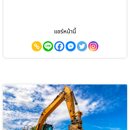
แชร์หน้านี้