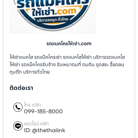
รถแมคโครให้เช่า.com
ให้เช่าแบคโฮ รถแม็คโครเช่า รถแบคโฮให้เช่า บริการรถแบคโฮ
ให้เช่า รถแม็คโครรับจ้าง รับเหมาถมที่ ถมดิน ขุดสระ รื้อถอน
ทุบตึก บริการทั่วไทย
ติดต่อเรา
โทร คลิก
099-185-8000
แอดไลน์ คลิก
ID: @thethailink