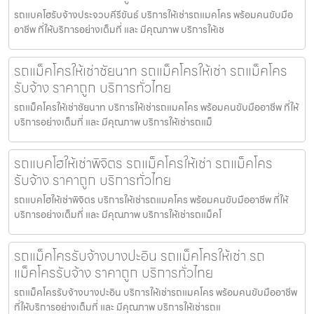
รถแบคโฮรับจ้างประจวบคีรีขันธ์ บริการให้เช่ารถแมคโคร พร้อมคนขับมือ
อาชีพ ที่ให้บริการอย่างเต็มที่ และ มีคุณภาพ บริการให้เช
รถแม็คโครให้เช่าชัยนาท รถแม็คโครให้เช่า รถแม็คโคร
รับจ้าง ราคาถูก บริการทั่วไทย
รถแม็คโครให้เช่าชัยนาท บริการให้เช่ารถแมคโคร พร้อมคนขับมืออาชีพ ที่ให้
บริการอย่างเต็มที่ และ มีคุณภาพ บริการให้เช่ารถแม็
รถแบคโฮให้เช่าพิจิตร รถแม็คโครให้เช่า รถแม็คโคร
รับจ้าง ราคาถูก บริการทั่วไทย
รถแบคโฮให้เช่าพิจิตร บริการให้เช่ารถแมคโคร พร้อมคนขับมืออาชีพ ที่ให้
บริการอย่างเต็มที่ และ มีคุณภาพ บริการให้เช่ารถแม็คโ
รถแม็คโครรับจ้างบางปะอิน รถแม็คโครให้เช่า รถ
แม็คโครรับจ้าง ราคาถูก บริการทั่วไทย
รถแม็คโครรับจ้างบางปะอิน บริการให้เช่ารถแมคโคร พร้อมคนขับมืออาชีพ
ที่ให้บริการอย่างเต็มที่ และ มีคุณภาพ บริการให้เช่ารถแ