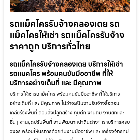
รถแม็คโครรับจ้างคลองเตย รถ
แม็คโครให้เช่า รถแม็คโครรับจ้าง
ราคาถูก บริการทั่วไทย
รถแม็คโครรับจ้างคลองเตย บริการให้เช่า
รถแมคโคร พร้อมคนขับมืออาชีพ ที่ให้
บริการอย่างเต็มที่ และ มีคุณภาพ
บริการให้เช่ารถแม็คโคร พร้อมคนขับมืออาชีพ ที่ให้บริการ
อย่างเต็มที่ และ มีคุณภาพ ไม่ว่าจะเป็นงานรับจ้างรื้อถอน
เคลียร์ริ่งพื้นที่ ถอนสิ่งปลูกสร้าง ทุบตึก งานถม งานยกและ
อื่นๆ งานขุดปรับพื้นที่ งานพัฒนาหน้าดินต่างๆ เราบริการครบ
วงจร พร้อมให้บริการด้วยทีมงานมืออาชีพ และ เครื่องจักรที่มี