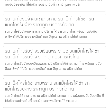
คนขับมืออาชีพ ที่ให้บริการอย่างเต็มที่ และ มีคุณภาพ บริก
รถแบคโฮรับจ้างมหาสารคาม รถแม็คโครให้เช่า รถ
แม็คโครรับจ้าง ราคาถูก บริการทั่วไทย
รถแบคโฮรับจ้างมหาสารคาม บริการให้เช่ารถแมคโคร พร้อมคนขับมือ
อาชีพ ที่ให้บริการอย่างเต็มที่ และ มีคุณภาพ บริการให้เช่ารถแม
รถแมคโครรับจ้างวงเวียนพระราม5 รถแม็คโครให้เช่า
รถแม็คโครรับจ้าง ราคาถูก บริการทั่วไทย
รถแมคโครรับจ้างวงเวียนพระราม5 บริการให้เช่ารถแมคโคร พร้อมคนขับ
มืออาชีพ ที่ให้บริการอย่างเต็มที่ และ มีคุณภาพ บริการให้เช
รถแม็คโครให้เช่าสามพราน รถแม็คโครให้เช่า รถ
แม็คโครรับจ้าง ราคาถูก บริการทั่วไทย
รถแม็คโครให้เช่าสามพราน บริการให้เช่ารถแมคโคร พร้อมคนขับมืออาชีพ ที่
ให้บริการอย่างเต็มที่ และ มีคุณภาพ บริการให้เช่ารถแม