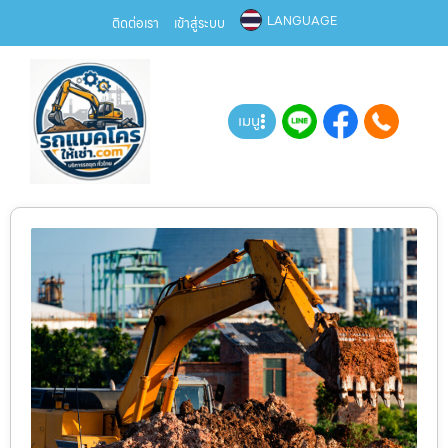
LANGUAGE
ติดต่อเรา
เข้าสู่ระบบ
เมนู