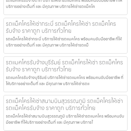
รถแม็คโครรับจ้างตาก บริการให้เช่ารถแมคโคร พร้อมคนขับมืออาชีพ ที่ให้
บริการอย่างเต็มที่ และ มีคุณภาพ บริการให้เช่ารถแม็คโค
รถแม็คโครให้เช่ากระบี่ รถแม็คโครให้เช่า รถแม็คโคร
รับจ้าง ราคาถูก บริการทั่วไทย
รถแม็คโครให้เช่ากระบี่ บริการให้เช่ารถแมคโคร พร้อมคนขับมืออาชีพ ที่ให้
บริการอย่างเต็มที่ และ มีคุณภาพ บริการให้เช่ารถแม็
รถแมคโครรับจ้างบุรีรัมย์ รถแม็คโครให้เช่า รถแม็คโคร
รับจ้าง ราคาถูก บริการทั่วไทย
รถแมคโครรับจ้างบุรีรัมย์ บริการให้เช่ารถแมคโคร พร้อมคนขับมืออาชีพ ที่
ให้บริการอย่างเต็มที่ และ มีคุณภาพ บริการให้เช่ารถแ
รถแม็คโครให้เช่าสนามบินสุวรรณภูมิ รถแม็คโครให้เช่า
รถแม็คโครรับจ้าง ราคาถูก บริการทั่วไทย
รถแม็คโครให้เช่าสนามบินสุวรรณภูมิ บริการให้เช่ารถแมคโคร พร้อมคนขับ
มืออาชีพ ที่ให้บริการอย่างเต็มที่ และ มีคุณภาพ บริการใ