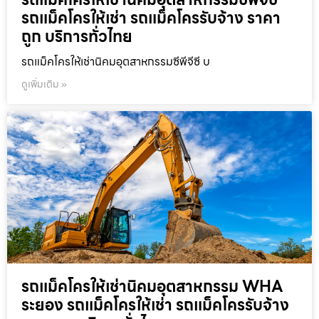
รถแม็คโครให้เช่า รถแม็คโครรับจ้าง ราคา
ถูก บริการทั่วไทย
รถแม็คโครให้เช่านิคมอุตสาหกรรมซีพีจีซี บ
ดูเพิ่มเติม »
รถแม็คโครให้เช่านิคมอุตสาหกรรม WHA
ระยอง รถแม็คโครให้เช่า รถแม็คโครรับจ้าง