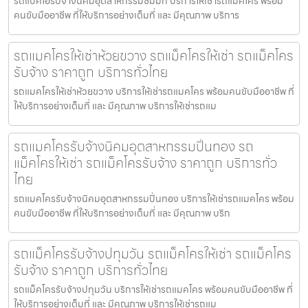
รถแบคโฮรับจ้างนิคมอุตสาหกรรมซัมมิท บริการให้เช่ารถแมคโคร พร้อม
คนขับมืออาชีพ ที่ให้บริการอย่างเต็มที่ และ มีคุณภาพ บริการ
รถแมคโครให้เช่าห้วยขวาง รถแม็คโครให้เช่า รถแม็คโคร
รับจ้าง ราคาถูก บริการทั่วไทย
รถแมคโครให้เช่าห้วยขวาง บริการให้เช่ารถแมคโคร พร้อมคนขับมืออาชีพ ที่
ให้บริการอย่างเต็มที่ และ มีคุณภาพ บริการให้เช่ารถแม
รถแมคโครรับจ้างนิคมอุตสาหกรรมปิ่นทอง รถ
แม็คโครให้เช่า รถแม็คโครรับจ้าง ราคาถูก บริการทั่ว
ไทย
รถแมคโครรับจ้างนิคมอุตสาหกรรมปิ่นทอง บริการให้เช่ารถแมคโคร พร้อม
คนขับมืออาชีพ ที่ให้บริการอย่างเต็มที่ และ มีคุณภาพ บริก
รถแม็คโครรับจ้างปทุมวัน รถแม็คโครให้เช่า รถแม็คโคร
รับจ้าง ราคาถูก บริการทั่วไทย
รถแม็คโครรับจ้างปทุมวัน บริการให้เช่ารถแมคโคร พร้อมคนขับมืออาชีพ ที่
ให้บริการอย่างเต็มที่ และ มีคุณภาพ บริการให้เช่ารถแม