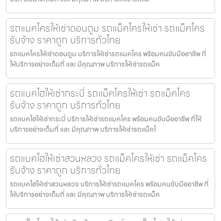
รถแมคโครให้เช่าดอนตูม รถแม็คโครให้เช่า รถแม็คโคร
รับจ้าง ราคาถูก บริการทั่วไทย
รถแมคโครให้เช่าดอนตูม บริการให้เช่ารถแมคโคร พร้อมคนขับมืออาชีพ ที่
ให้บริการอย่างเต็มที่ และ มีคุณภาพ บริการให้เช่ารถแม็ค
รถแบคโฮให้เช่ากระบี่ รถแม็คโครให้เช่า รถแม็คโคร
รับจ้าง ราคาถูก บริการทั่วไทย
รถแบคโฮให้เช่ากระบี่ บริการให้เช่ารถแมคโคร พร้อมคนขับมืออาชีพ ที่ให้
บริการอย่างเต็มที่ และ มีคุณภาพ บริการให้เช่ารถแม็คโ
รถแบคโฮให้เช่าสวนหลวง รถแม็คโครให้เช่า รถแม็คโคร
รับจ้าง ราคาถูก บริการทั่วไทย
รถแบคโฮให้เช่าสวนหลวง บริการให้เช่ารถแมคโคร พร้อมคนขับมืออาชีพ ที่
ให้บริการอย่างเต็มที่ และ มีคุณภาพ บริการให้เช่ารถแม็ค