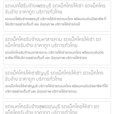
รถแบคโฮรับจ้างเพชรบุรี รถแม็คโครให้เช่า รถแม็คโคร
รับจ้าง ราคาถูก บริการทั่วไทย
รถแบคโฮรับจ้างเพชรบุรี บริการให้เช่ารถแมคโคร พร้อมคนขับมืออาชีพ ที่
ให้บริการอย่างเต็มที่ และ มีคุณภาพ บริการให้เช่ารถแม็
รถแม็คโครรับจ้างมหาสารคาม รถแม็คโครให้เช่า รถ
แม็คโครรับจ้าง ราคาถูก บริการทั่วไทย
รถแม็คโครรับจ้างมหาสารคาม บริการให้เช่ารถแมคโคร พร้อมคนขับมือ
อาชีพ ที่ให้บริการอย่างเต็มที่ และ มีคุณภาพ บริการให้เช่ารถ
รถแม็คโครให้เช่าธัญบุรี รถแม็คโครให้เช่า รถแม็คโคร
รับจ้าง ราคาถูก บริการทั่วไทย
รถแม็คโครให้เช่าธัญบุรี บริการให้เช่ารถแมคโคร พร้อมคนขับมืออาชีพ ที่ให้
บริการอย่างเต็มที่ และ มีคุณภาพ บริการให้เช่ารถแม
รถแมคโครรับจ้างสุพรรณบุรี รถแม็คโครให้เช่า รถ
แม็คโครรับจ้าง ราคาถูก บริการทั่วไทย