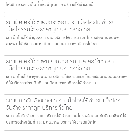
ให้บริการอย่างเต็มที่ และ มีคุณภาพ บริการให้เช่ารถแม็
รถแม็คโครให้เช่าอุบลราชธานี รถแม็คโครให้เช่า รถ
แม็คโครรับจ้าง ราคาถูก บริการทั่วไทย
รถแม็คโครให้เช่าอุบลราชธานี บริการให้เช่ารถแมคโคร พร้อมคนขับมือ
อาชีพ ที่ให้บริการอย่างเต็มที่ และ มีคุณภาพ บริการให้เช่า
รถแมคโครให้เช่าพุทธมณฑล รถแม็คโครให้เช่า รถ
แม็คโครรับจ้าง ราคาถูก บริการทั่วไทย
รถแมคโครให้เช่าพุทธมณฑล บริการให้เช่ารถแมคโคร พร้อมคนขับมืออาชีพ
ที่ให้บริการอย่างเต็มที่ และ มีคุณภาพ บริการให้เช่ารถแม
รถแบคโฮรับจ้างบางแค รถแม็คโครให้เช่า รถแม็คโคร
รับจ้าง ราคาถูก บริการทั่วไทย
รถแบคโฮรับจ้างบางแค บริการให้เช่ารถแมคโคร พร้อมคนขับมืออาชีพ ที่ให้
บริการอย่างเต็มที่ และ มีคุณภาพ บริการให้เช่ารถแม็คโค