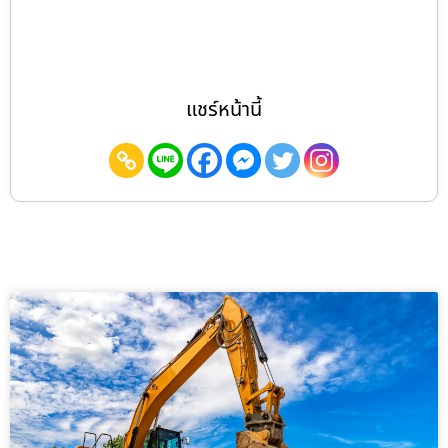
แชร์หน้านี้