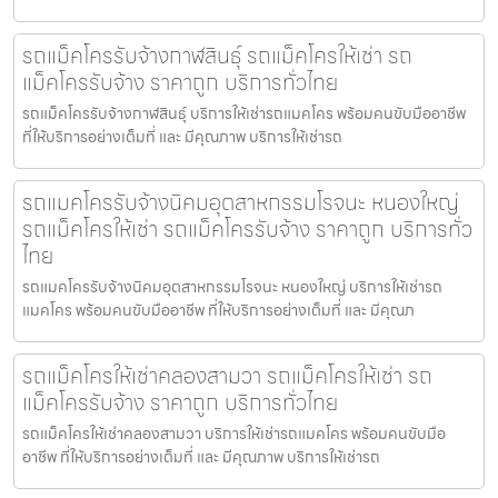
รถแม็คโครรับจ้างกาฬสินธุ์ รถแม็คโครให้เช่า รถ
แม็คโครรับจ้าง ราคาถูก บริการทั่วไทย
รถแม็คโครรับจ้างกาฬสินธุ์ บริการให้เช่ารถแมคโคร พร้อมคนขับมืออาชีพ
ที่ให้บริการอย่างเต็มที่ และ มีคุณภาพ บริการให้เช่ารถ
รถแมคโครรับจ้างนิคมอุตสาหกรรมโรจนะ หนองใหญ่
รถแม็คโครให้เช่า รถแม็คโครรับจ้าง ราคาถูก บริการทั่ว
ไทย
รถแมคโครรับจ้างนิคมอุตสาหกรรมโรจนะ หนองใหญ่ บริการให้เช่ารถ
แมคโคร พร้อมคนขับมืออาชีพ ที่ให้บริการอย่างเต็มที่ และ มีคุณภ
รถแม็คโครให้เช่าคลองสามวา รถแม็คโครให้เช่า รถ
แม็คโครรับจ้าง ราคาถูก บริการทั่วไทย
รถแม็คโครให้เช่าคลองสามวา บริการให้เช่ารถแมคโคร พร้อมคนขับมือ
อาชีพ ที่ให้บริการอย่างเต็มที่ และ มีคุณภาพ บริการให้เช่ารถ