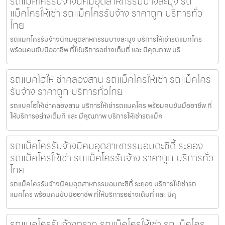
รถแมคโครรับจ้างนิคมอุตสาหกรรมบางละมุง รถ
แม็คโครให้เช่า รถแม็คโครรับจ้าง ราคาถูก บริการทั่ว
ไทย
รถแมคโครรับจ้างนิคมอุตสาหกรรมบางละมุง บริการให้เช่ารถแมคโคร
พร้อมคนขับมืออาชีพ ที่ให้บริการอย่างเต็มที่ และ มีคุณภาพ บริ
รถแบคโฮให้เช่าคลองสาน รถแม็คโครให้เช่า รถแม็คโคร
รับจ้าง ราคาถูก บริการทั่วไทย
รถแบคโฮให้เช่าคลองสาน บริการให้เช่ารถแมคโคร พร้อมคนขับมืออาชีพ ที่
ให้บริการอย่างเต็มที่ และ มีคุณภาพ บริการให้เช่ารถแม็ค
รถแม็คโครรับจ้างนิคมอุตสาหกรรมอมตะซิตี้ ระยอง
รถแม็คโครให้เช่า รถแม็คโครรับจ้าง ราคาถูก บริการทั่ว
ไทย
รถแม็คโครรับจ้างนิคมอุตสาหกรรมอมตะซิตี้ ระยอง บริการให้เช่ารถ
แมคโคร พร้อมคนขับมืออาชีพ ที่ให้บริการอย่างเต็มที่ และ มีคุ
รถแมคโครรับจ้างตราด รถแม็คโครให้เช่า รถแม็คโคร