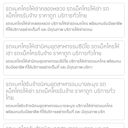
รถแมคโครให้เช่าคลองหลวง รถแม็คโครให้เช่า รถ
แม็คโครรับจ้าง ราคาถูก บริการทั่วไทย
รถแมคโครให้เช่าคลองหลวง บริการให้เช่ารถแมคโคร พร้อมคนขับมืออาชีพ
ที่ให้บริการอย่างเต็มที่ และ มีคุณภาพ บริการให้เช่ารถแม
รถแมคโครให้เช่านิคมอุตสาหกรรมซีบีไอ รถแม็คโครให้
เช่า รถแม็คโครรับจ้าง ราคาถูก บริการทั่วไทย
รถแมคโครให้เช่านิคมอุตสาหกรรมซีบีไอ บริการให้เช่ารถแมคโคร พร้อมคน
ขับมืออาชีพ ที่ให้บริการอย่างเต็มที่ และ มีคุณภาพ บริกา
รถแบคโฮรับจ้างนิคมอุตสาหกรรมบางละมุง รถ
แม็คโครให้เช่า รถแม็คโครรับจ้าง ราคาถูก บริการทั่ว
ไทย
รถแบคโฮรับจ้างนิคมอุตสาหกรรมบางละมุง บริการให้เช่ารถแมคโคร
พร้อมคนขับมืออาชีพ ที่ให้บริการอย่างเต็มที่ และ มีคุณภาพ บริก