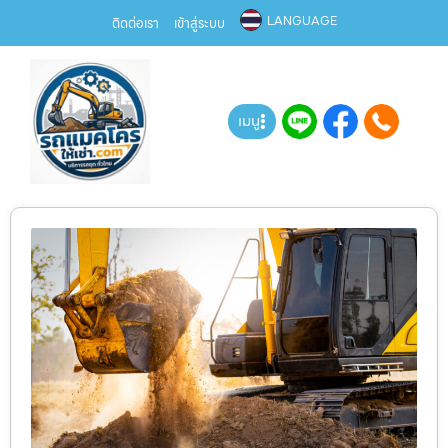
LANGUAGE
ติดต่อเรา
เข้าสู่ระบบ
เมนู