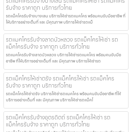
รถแม็คโครรับจ้างบางเลน รถแม็คโครให้เช่า รถแม็คโคร
รับจ้าง ราคาถูก บริการทั่วไทย
รถแม็คโครรับจ้างบางเลน บริการให้เช่ารถแมคโคร พร้อมคนขับมืออาชีพ ที่
ให้บริการอย่างเต็มที่ และ มีคุณภาพ บริการให้เช่ารถแม็
รถแมคโครรับจ้างลาดบัวหลวง รถแม็คโครให้เช่า รถ
แม็คโครรับจ้าง ราคาถูก บริการทั่วไทย
รถแมคโครรับจ้างลาดบัวหลวง บริการให้เช่ารถแมคโคร พร้อมคนขับมือ
อาชีพ ที่ให้บริการอย่างเต็มที่ และ มีคุณภาพ บริการให้เช่ารถ
รถแม็คโครให้เช่าตรัง รถแม็คโครให้เช่า รถแม็คโคร
รับจ้าง ราคาถูก บริการทั่วไทย
รถแม็คโครให้เช่าตรัง บริการให้เช่ารถแมคโคร พร้อมคนขับมืออาชีพ ที่ให้
บริการอย่างเต็มที่ และ มีคุณภาพ บริการให้เช่ารถแม็คโ
รถแม็คโครรับจ้างอุตรดิตถ์ รถแม็คโครให้เช่า รถ
แม็คโครรับจ้าง ราคาถูก บริการทั่วไทย