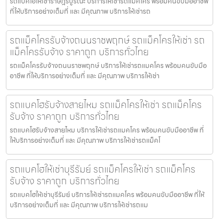
รถแบคโฮให้เช่าราษฎร์บูรณะ บริการให้เช่ารถแมคโคร พร้อมคนขับมืออาชีพ
ที่ให้บริการอย่างเต็มที่ และ มีคุณภาพ บริการให้เช่ารถ
รถแม็คโครรับจ้างถนนราชพฤกษ์ รถแม็คโครให้เช่า รถ
แม็คโครรับจ้าง ราคาถูก บริการทั่วไทย
รถแม็คโครรับจ้างถนนราชพฤกษ์ บริการให้เช่ารถแมคโคร พร้อมคนขับมือ
อาชีพ ที่ให้บริการอย่างเต็มที่ และ มีคุณภาพ บริการให้เช่า
รถแบคโฮรับจ้างสายไหม รถแม็คโครให้เช่า รถแม็คโคร
รับจ้าง ราคาถูก บริการทั่วไทย
รถแบคโฮรับจ้างสายไหม บริการให้เช่ารถแมคโคร พร้อมคนขับมืออาชีพ ที่
ให้บริการอย่างเต็มที่ และ มีคุณภาพ บริการให้เช่ารถแม็คโ
รถแบคโฮให้เช่าบุรีรัมย์ รถแม็คโครให้เช่า รถแม็คโคร
รับจ้าง ราคาถูก บริการทั่วไทย
รถแบคโฮให้เช่าบุรีรัมย์ บริการให้เช่ารถแมคโคร พร้อมคนขับมืออาชีพ ที่ให้
บริการอย่างเต็มที่ และ มีคุณภาพ บริการให้เช่ารถแม