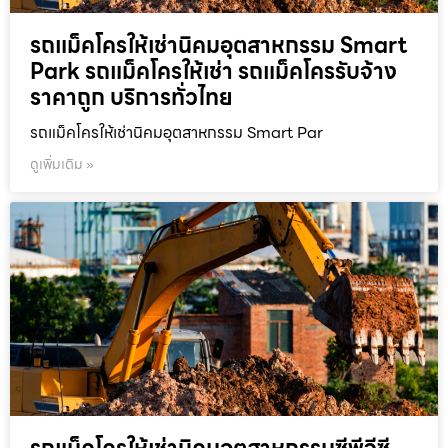
รถแม็คโครให้เช่านิคมอุตสาหกรรม Smart
Park รถแม็คโครให้เช่า รถแม็คโครรับจ้าง
ราคาถูก บริการทั่วไทย
รถแม็คโครให้เช่านิคมอุตสาหกรรม Smart Par
ดูเพิ่มเติม »