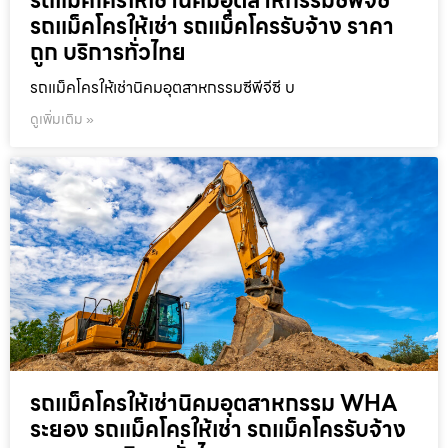
รถแม็คโครให้เช่านิคมอุตสาหกรรมซีพีจีซี
รถแม็คโครให้เช่า รถแม็คโครรับจ้าง ราคา
ถูก บริการทั่วไทย
รถแม็คโครให้เช่านิคมอุตสาหกรรมซีพีจีซี บ
ดูเพิ่มเติม »
รถแม็คโครให้เช่านิคมอุตสาหกรรม WHA
ระยอง รถแม็คโครให้เช่า รถแม็คโครรับจ้าง