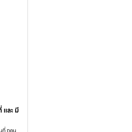
 และ มี
นที่ ถอน