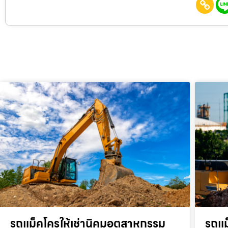
รถแม็คโครให้เช่านิคมอุตสาหกรรม
รถแม