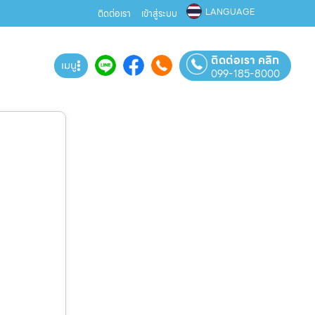
LANGUAGE
ติดต่อเรา
เข้าสู่ระบบ
ติดต่อเรา คลิก
เมนู
099-185-8000