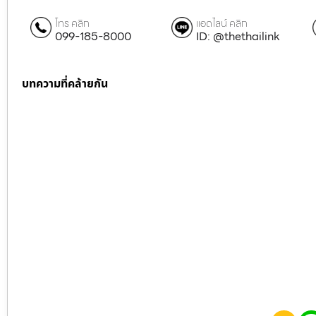
โทร คลิก
แอดไลน์ คลิก
099-185-8000
ID: @thethailink
บทความที่คล้ายกัน