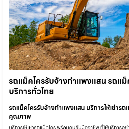
รถแม็คโครรับจ้างกำแพงแสน รถแม็คโ
บริการทั่วไทย
รถแม็คโครรับจ้างกำแพงแสน บริการให้เช่ารถแมค
คุณภาพ
บริการให้เช่ารถแม็คโคร พร้อมคนขับมืออาชีพ ที่ให้บริการอย่าง