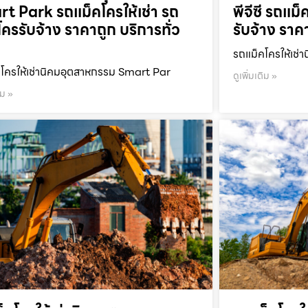
t Park รถแม็คโครให้เช่า รถ
พีจีซี รถแม็
โครรับจ้าง ราคาถูก บริการทั่ว
รับจ้าง ราค
รถแม็คโครให้เช่า
โครให้เช่านิคมอุตสาหกรรม Smart Par
ดูเพิ่มเติม »
ิม »