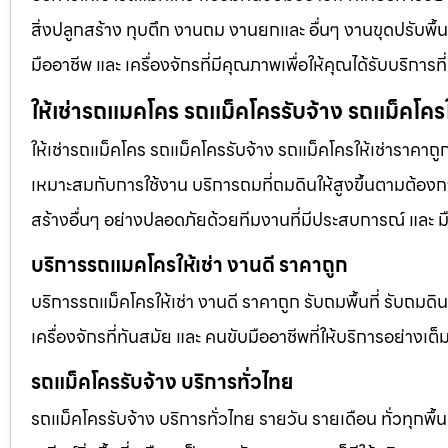
สิ่งปลูกสร้าง ทุบตึก งานถม งานยกและ อื่นๆ งานขุดปรับพื
มืออาชีพ และ เครื่องจักรที่มีคุณภาพเพื่อให้คุณได้รับบริก
ให้เช่ารถแมคโคร รถแม็คโครรับจ้าง รถแม็คโครใ
ให้เช่ารถแม็คโคร รถแม็คโครรับจ้าง รถแม็คโครให้เช่าราคาถู
เหมาะสมกับการใช้งาน บริการถมที่ถมดินให้สูงขึ้นตามต้องการ
สร้างอื่นๆ อย่างปลอดภัยด้วยทีมงานที่มีประสบการณ์ และ ม
บริการรถแมคโครให้เช่า งานดี ราคาถูก
บริการรถแม็คโครให้เช่า งานดี ราคาถูก รับถมพื้นที่ รับ
เครื่องจักรที่ทันสมัย และ คนขับมืออาชีพที่ให้บริการอย่างเต
รถแม็คโครรับจ้าง บริการทั่วไทย
รถแม็คโครรับจ้าง บริการทั่วไทย รายวัน รายเดือน ทั่วทุกพื