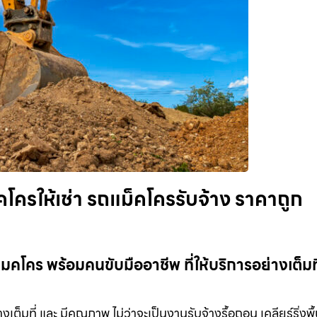
ครให้เช่า รถแม็คโครรับจ้าง ราคาถูก
โคร พร้อมคนขับมืออาชีพ ที่ให้บริการอย่างเต็มที่
เต็มที่ และ มีคุณภาพ ไม่ว่าจะเป็นงานรับจ้างรื้อถอน เคลียร์ริ่งพื้