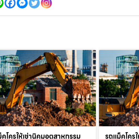
็คโครให้เช่านิคมอุตสาหกรรม
รถแม็คโครให