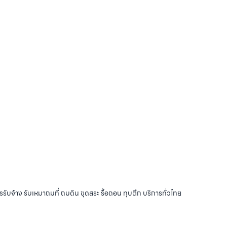
รับจ้าง รับเหมาถมที่ ถมดิน ขุดสระ รื้อถอน ทุบตึก บริการทั่วไทย