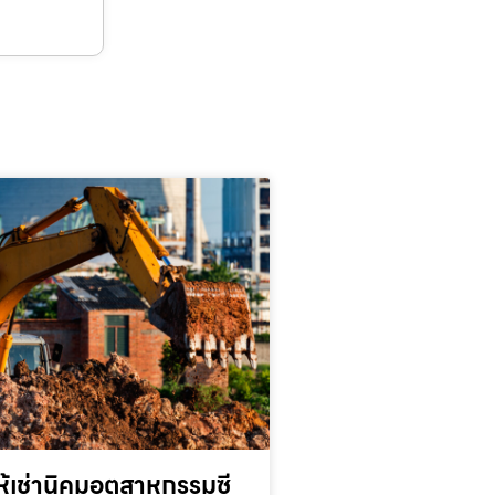
้เช่านิคมอุตสาหกรรมซี