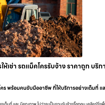
ให้เช่า รถแม็คโครรับจ้าง ราคาถูก บริก
ร พร้อมคนขับมืออาชีพ ที่ให้บริการอย่างเต็มที่ แล
เต็มที่ และ มีคุณภาพ ไม่ว่าจะเป็นงานรับจ้างรื้อถอน เคลียร์ริ่งพื้