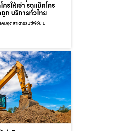
คโครให้เช่า รถแม็คโคร
าถูก บริการทั่วไทย
นิคมอุตสาหกรรมซีพีจีซี บ