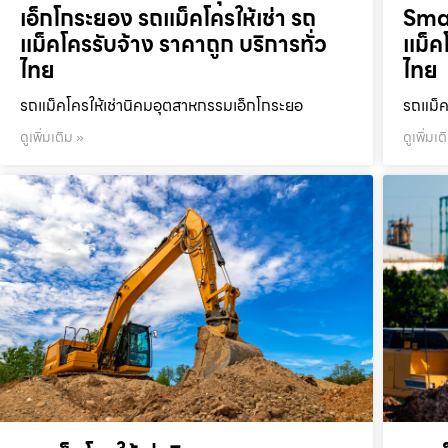
เอ็กโกระยอง รถแม็คโครให้เช่า รถ
Smar
แม็คโครรับจ้าง ราคาถูก บริการทั่ว
แม็ค
ไทย
ไทย
รถแม็คโครให้เช่านิคมอุตสาหกรรมเอ็กโกระยอ
รถแม็ค
ดูเพิ่มเติม »
ดูเพิ่มเต