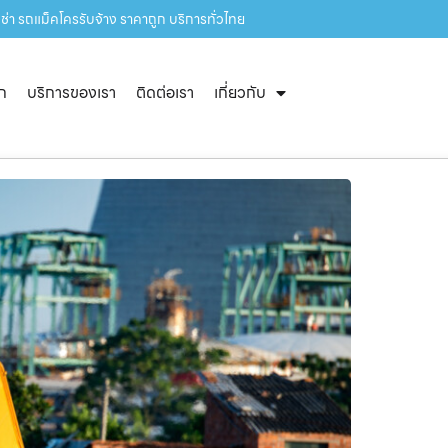
เช่า รถแม็คโครรับจ้าง ราคาถูก บริการทั่วไทย
ัก
บริการของเรา
ติดต่อเรา
เกี่ยวกับ