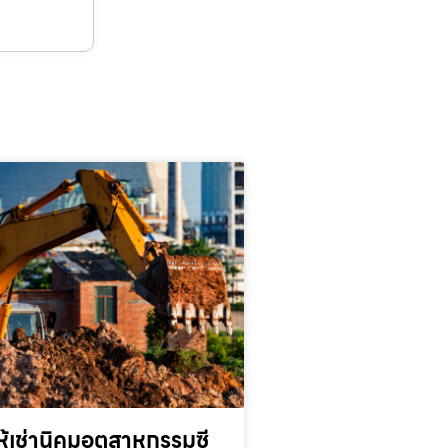
้เช่านิคมอุตสาหกรรมซี