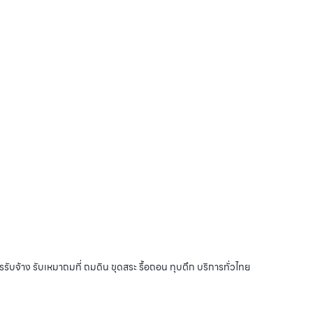
รับจ้าง รับเหมาถมที่ ถมดิน ขุดสระ รื้อถอน ทุบตึก บริการทั่วไทย