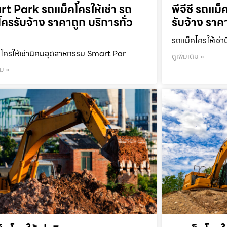
t Park รถแม็คโครให้เช่า รถ
พีจีซี รถแม็
โครรับจ้าง ราคาถูก บริการทั่ว
รับจ้าง ราค
รถแม็คโครให้เช่า
โครให้เช่านิคมอุตสาหกรรม Smart Par
ดูเพิ่มเติม »
ิม »