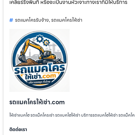
เคลียร์ริ่งพื้นที่ หรือจะเป็นงานหัวเจาะทางเราก็มีให้บริการ
รถแมคโครรับจ้าง
รถแมคโครให้เช่า
,
รถแมคโครให้เช่า.com
ให้เช่าแบคโฮ รถแม็คโครเช่า รถแบคโฮให้เช่า บริการรถแบคโฮให้เช่า รถแม็คโคร
ติดต่อเรา