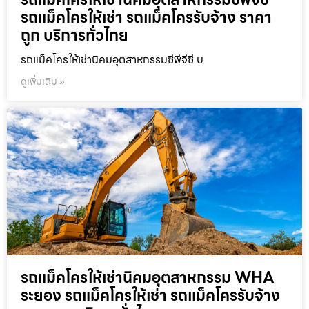
รถแม็คโครให้เช่า รถแม็คโครรับจ้าง ราคา
ถูก บริการทั่วไทย
รถแม็คโครให้เช่านิคมอุตสาหกรรมซีพีจีซี บ
ดูเพิ่มเติม »
รถแม็คโครให้เช่านิคมอุตสาหกรรม WHA
ระยอง รถแม็คโครให้เช่า รถแม็คโครรับจ้าง