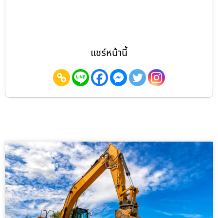
แชร์หน้านี้