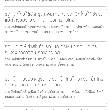
รถแมคโครให้เช่ากรุงเทพมหานคร รถแม็คโครให้เช่า รถ
แม็คโครรับจ้าง ราคาถูก บริการทั่วไทย
รถแมคโครให้เช่ากรุงเทพมหานคร บริการให้เช่ารถแมคโคร พร้อมคนขับมือ
อาชีพ ที่ให้บริการอย่างเต็มที่ และ มีคุณภาพ บริการให้เช่
รถแบคโฮให้เช่าสุโขทัย รถแม็คโครให้เช่า รถแม็คโคร
รับจ้าง ราคาถูก บริการทั่วไทย
รถแบคโฮให้เช่าสุโขทัย บริการให้เช่ารถแมคโคร พร้อมคนขับมืออาชีพ ที่ให้
บริการอย่างเต็มที่ และ มีคุณภาพ บริการให้เช่ารถแม็ค
รถแม็คโครรับจ้างสุรินทร์ รถแม็คโครให้เช่า รถแม็คโคร
รับจ้าง ราคาถูก บริการทั่วไทย
รถแม็คโครรับจ้างสุรินทร์ บริการให้เช่ารถแมคโคร พร้อมคนขับมืออาชีพ ที่
ให้บริการอย่างเต็มที่ และ มีคุณภาพ บริการให้เช่ารถแ