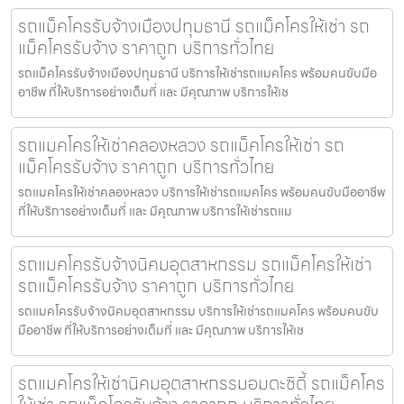
รถแม็คโครรับจ้างเมืองปทุมธานี รถแม็คโครให้เช่า รถ
แม็คโครรับจ้าง ราคาถูก บริการทั่วไทย
รถแม็คโครรับจ้างเมืองปทุมธานี บริการให้เช่ารถแมคโคร พร้อมคนขับมือ
อาชีพ ที่ให้บริการอย่างเต็มที่ และ มีคุณภาพ บริการให้เช
รถแมคโครให้เช่าคลองหลวง รถแม็คโครให้เช่า รถ
แม็คโครรับจ้าง ราคาถูก บริการทั่วไทย
รถแมคโครให้เช่าคลองหลวง บริการให้เช่ารถแมคโคร พร้อมคนขับมืออาชีพ
ที่ให้บริการอย่างเต็มที่ และ มีคุณภาพ บริการให้เช่ารถแม
รถแมคโครรับจ้างนิคมอุตสาหกรรม รถแม็คโครให้เช่า
รถแม็คโครรับจ้าง ราคาถูก บริการทั่วไทย
รถแมคโครรับจ้างนิคมอุตสาหกรรม บริการให้เช่ารถแมคโคร พร้อมคนขับ
มืออาชีพ ที่ให้บริการอย่างเต็มที่ และ มีคุณภาพ บริการให้เช
รถแมคโครให้เช่านิคมอุตสาหกรรมอมตะซิตี้ รถแม็คโคร