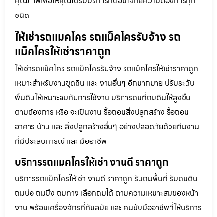
คุณภาพเพื่อให้คุณได้รับบริการที่ตอบโจทย์ความต้องการทุก
ชนิด
ให้เช่ารถแมคโคร รถแม็คโครรับจ้าง รถ
แม็คโครให้เช่าราคาถูก
ให้เช่ารถแม็คโคร รถแม็คโครรับจ้าง รถแม็คโครให้เช่าราคาถูก
เหมาะสำหรับงานขุดดิน และ งานอื่นๆ อีกมากมาย ปรับระดับ
พื้นดินให้เหมาะสมกับการใช้งาน บริการถมที่ถมดินให้สูงขึ้น
ตามต้องการ หรือ จะเป็นงาน รื้อถอนสิ่งปลูกสร้าง รื้อถอน
อาคาร บ้าน และ สิ่งปลูกสร้างอื่นๆ อย่างปลอดภัยด้วยทีมงาน
ที่มีประสบการณ์ และ มืออาชีพ
บริการรถแมคโครให้เช่า งานดี ราคาถูก
บริการรถแม็คโครให้เช่า งานดี ราคาถูก รับถมพื้นที่ รับถมดิน
ถมบ่อ ถมบึง ถมทาง เลือกถมได้ ตามความเหมาะสมของหน้า
งาน พร้อมเครื่องจักรที่ทันสมัย และ คนขับมืออาชีพที่ให้บริการ