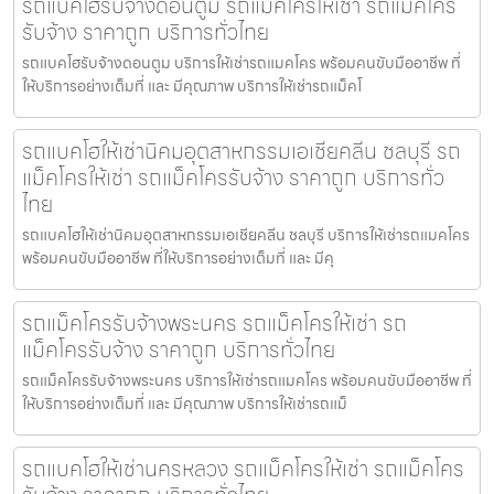
รถแบคโฮรับจ้างดอนตูม รถแม็คโครให้เช่า รถแม็คโคร
รับจ้าง ราคาถูก บริการทั่วไทย
รถแบคโฮรับจ้างดอนตูม บริการให้เช่ารถแมคโคร พร้อมคนขับมืออาชีพ ที่
ให้บริการอย่างเต็มที่ และ มีคุณภาพ บริการให้เช่ารถแม็คโ
รถแบคโฮให้เช่านิคมอุตสาหกรรมเอเชียคลีน ชลบุรี รถ
แม็คโครให้เช่า รถแม็คโครรับจ้าง ราคาถูก บริการทั่ว
ไทย
รถแบคโฮให้เช่านิคมอุตสาหกรรมเอเชียคลีน ชลบุรี บริการให้เช่ารถแมคโคร
พร้อมคนขับมืออาชีพ ที่ให้บริการอย่างเต็มที่ และ มีคุ
รถแม็คโครรับจ้างพระนคร รถแม็คโครให้เช่า รถ
แม็คโครรับจ้าง ราคาถูก บริการทั่วไทย
รถแม็คโครรับจ้างพระนคร บริการให้เช่ารถแมคโคร พร้อมคนขับมืออาชีพ ที่
ให้บริการอย่างเต็มที่ และ มีคุณภาพ บริการให้เช่ารถแม็
รถแบคโฮให้เช่านครหลวง รถแม็คโครให้เช่า รถแม็คโคร