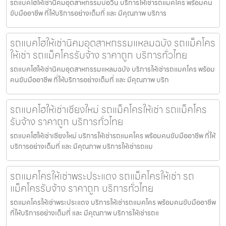
รถแบคโฮให้เช่านิคมอุตสาหกรรมบ่อวิน บริการให้เช่ารถแมคโคร พร้อมคน
ขับมืออาชีพ ที่ให้บริการอย่างเต็มที่ และ มีคุณภาพ บริการ
รถแบคโฮให้เช่านิคมอุตสาหกรรมแหลมฉบัง รถแม็คโคร
ให้เช่า รถแม็คโครรับจ้าง ราคาถูก บริการทั่วไทย
รถแบคโฮให้เช่านิคมอุตสาหกรรมแหลมฉบัง บริการให้เช่ารถแมคโคร พร้อม
คนขับมืออาชีพ ที่ให้บริการอย่างเต็มที่ และ มีคุณภาพ บริก
รถแบคโฮให้เช่าเชียงใหม่ รถแม็คโครให้เช่า รถแม็คโคร
รับจ้าง ราคาถูก บริการทั่วไทย
รถแบคโฮให้เช่าเชียงใหม่ บริการให้เช่ารถแมคโคร พร้อมคนขับมืออาชีพ ที่ให้
บริการอย่างเต็มที่ และ มีคุณภาพ บริการให้เช่ารถแม
รถแมคโครให้เช่าพระประแดง รถแม็คโครให้เช่า รถ
แม็คโครรับจ้าง ราคาถูก บริการทั่วไทย
รถแมคโครให้เช่าพระประแดง บริการให้เช่ารถแมคโคร พร้อมคนขับมืออาชีพ
ที่ให้บริการอย่างเต็มที่ และ มีคุณภาพ บริการให้เช่ารถแ