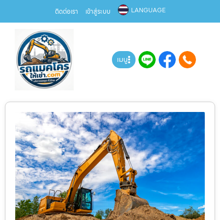
LANGUAGE
ติดต่อเรา
เข้าสู่ระบบ
เมนู