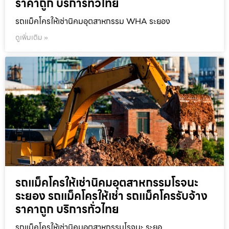
ราคาถูก บริการทั่วไทย
รถแม็คโครให้เช่านิคมอุตสาหกรรม WHA ระยอง
ดูเพิ่มเติม »
รถแม็คโครให้เช่านิคมอุตสาหกรรมโรจนะ
ระยอง รถแม็คโครให้เช่า รถแม็คโครรับจ้าง
ราคาถูก บริการทั่วไทย
รถแม็คโครให้เช่านิคมอุตสาหกรรมโรจนะ ระยอ