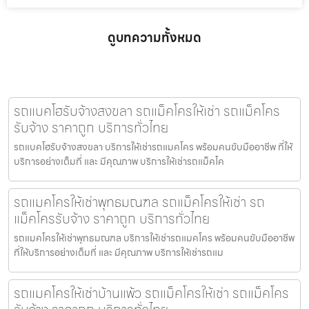
ดูบทความทั้งหมด
รถแบคโฮรับจ้างสงขลา รถแม็คโครให้เช่า รถแม็คโคร
รับจ้าง ราคาถูก บริการทั่วไทย
รถแบคโฮรับจ้างสงขลา บริการให้เช่ารถแมคโคร พร้อมคนขับมืออาชีพ ที่ให้
บริการอย่างเต็มที่ และ มีคุณภาพ บริการให้เช่ารถแม็คโค
รถแมคโครให้เช่าพุทธมณฑล รถแม็คโครให้เช่า รถ
แม็คโครรับจ้าง ราคาถูก บริการทั่วไทย
รถแมคโครให้เช่าพุทธมณฑล บริการให้เช่ารถแมคโคร พร้อมคนขับมืออาชีพ
ที่ให้บริการอย่างเต็มที่ และ มีคุณภาพ บริการให้เช่ารถแม
รถแมคโครให้เช่าบ้านแพ้ว รถแม็คโครให้เช่า รถแม็คโคร