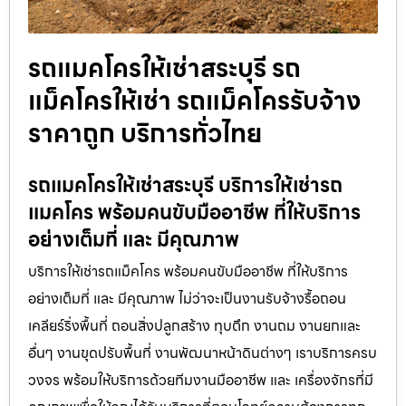
รถแมคโครให้เช่าสระบุรี รถ
แม็คโครให้เช่า รถแม็คโครรับจ้าง
ราคาถูก บริการทั่วไทย
รถแมคโครให้เช่าสระบุรี บริการให้เช่ารถ
แมคโคร พร้อมคนขับมืออาชีพ ที่ให้บริการ
อย่างเต็มที่ และ มีคุณภาพ
บริการให้เช่ารถแม็คโคร พร้อมคนขับมืออาชีพ ที่ให้บริการ
อย่างเต็มที่ และ มีคุณภาพ ไม่ว่าจะเป็นงานรับจ้างรื้อถอน
เคลียร์ริ่งพื้นที่ ถอนสิ่งปลูกสร้าง ทุบตึก งานถม งานยกและ
อื่นๆ งานขุดปรับพื้นที่ งานพัฒนาหน้าดินต่างๆ เราบริการครบ
วงจร พร้อมให้บริการด้วยทีมงานมืออาชีพ และ เครื่องจักรที่มี