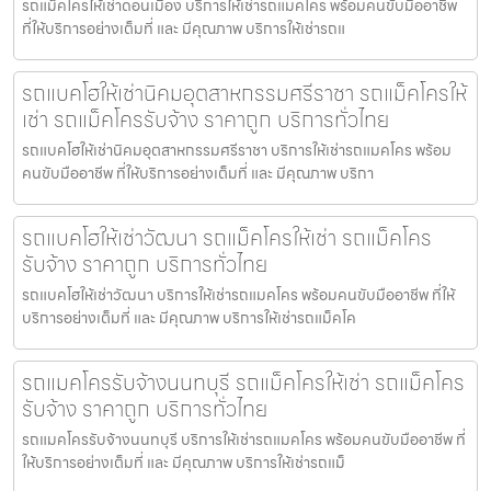
รถแม็คโครให้เช่าดอนเมือง บริการให้เช่ารถแมคโคร พร้อมคนขับมืออาชีพ
ที่ให้บริการอย่างเต็มที่ และ มีคุณภาพ บริการให้เช่ารถแ
รถแบคโฮให้เช่านิคมอุตสาหกรรมศรีราชา รถแม็คโครให้
เช่า รถแม็คโครรับจ้าง ราคาถูก บริการทั่วไทย
รถแบคโฮให้เช่านิคมอุตสาหกรรมศรีราชา บริการให้เช่ารถแมคโคร พร้อม
คนขับมืออาชีพ ที่ให้บริการอย่างเต็มที่ และ มีคุณภาพ บริกา
รถแบคโฮให้เช่าวัฒนา รถแม็คโครให้เช่า รถแม็คโคร
รับจ้าง ราคาถูก บริการทั่วไทย
รถแบคโฮให้เช่าวัฒนา บริการให้เช่ารถแมคโคร พร้อมคนขับมืออาชีพ ที่ให้
บริการอย่างเต็มที่ และ มีคุณภาพ บริการให้เช่ารถแม็คโค
รถแมคโครรับจ้างนนทบุรี รถแม็คโครให้เช่า รถแม็คโคร
รับจ้าง ราคาถูก บริการทั่วไทย
รถแมคโครรับจ้างนนทบุรี บริการให้เช่ารถแมคโคร พร้อมคนขับมืออาชีพ ที่
ให้บริการอย่างเต็มที่ และ มีคุณภาพ บริการให้เช่ารถแม็