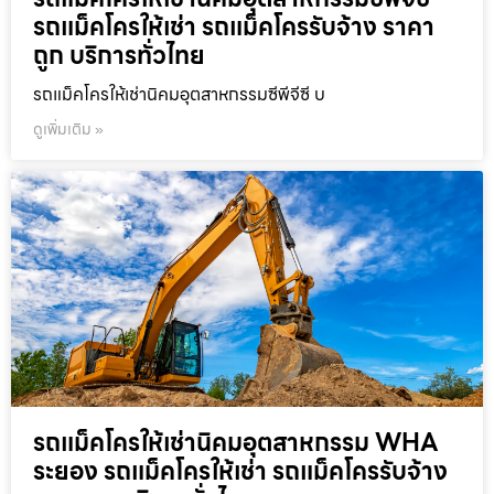
รถแม็คโครให้เช่า รถแม็คโครรับจ้าง ราคา
ถูก บริการทั่วไทย
รถแม็คโครให้เช่านิคมอุตสาหกรรมซีพีจีซี บ
ดูเพิ่มเติม »
รถแม็คโครให้เช่านิคมอุตสาหกรรม WHA
ระยอง รถแม็คโครให้เช่า รถแม็คโครรับจ้าง