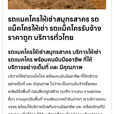
รถแมคโครให้เช่าสมุทรสาคร รถ
แม็คโครให้เช่า รถแม็คโครรับจ้าง
ราคาถูก บริการทั่วไทย
รถแมคโครให้เช่าสมุทรสาคร บริการให้เช่า
รถแมคโคร พร้อมคนขับมืออาชีพ ที่ให้
บริการอย่างเต็มที่ และ มีคุณภาพ
บริการให้เช่ารถแม็คโคร พร้อมคนขับมืออาชีพ ที่ให้บริการ
อย่างเต็มที่ และ มีคุณภาพ ไม่ว่าจะเป็นงานรับจ้างรื้อถอน
เคลียร์ริ่งพื้นที่ ถอนสิ่งปลูกสร้าง ทุบตึก งานถม งานยกและ
อื่นๆ งานขุดปรับพื้นที่ งานพัฒนาหน้าดินต่างๆ เราบริการครบ
วงจร พร้อมให้บริการด้วยทีมงานมืออาชีพ และ เครื่องจักรที่มี