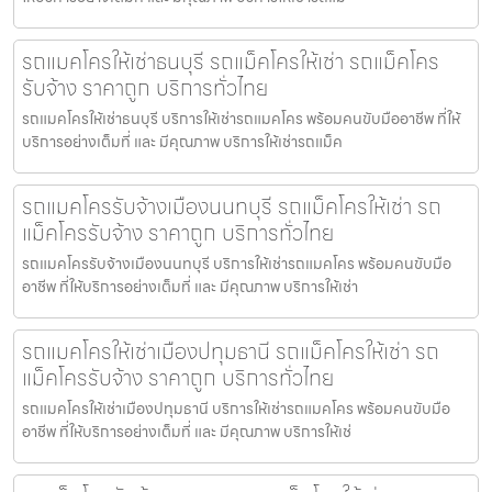
รถแมคโครให้เช่าธนบุรี รถแม็คโครให้เช่า รถแม็คโคร
รับจ้าง ราคาถูก บริการทั่วไทย
รถแมคโครให้เช่าธนบุรี บริการให้เช่ารถแมคโคร พร้อมคนขับมืออาชีพ ที่ให้
บริการอย่างเต็มที่ และ มีคุณภาพ บริการให้เช่ารถแม็ค
รถแมคโครรับจ้างเมืองนนทบุรี รถแม็คโครให้เช่า รถ
แม็คโครรับจ้าง ราคาถูก บริการทั่วไทย
รถแมคโครรับจ้างเมืองนนทบุรี บริการให้เช่ารถแมคโคร พร้อมคนขับมือ
อาชีพ ที่ให้บริการอย่างเต็มที่ และ มีคุณภาพ บริการให้เช่า
รถแมคโครให้เช่าเมืองปทุมธานี รถแม็คโครให้เช่า รถ
แม็คโครรับจ้าง ราคาถูก บริการทั่วไทย
รถแมคโครให้เช่าเมืองปทุมธานี บริการให้เช่ารถแมคโคร พร้อมคนขับมือ
อาชีพ ที่ให้บริการอย่างเต็มที่ และ มีคุณภาพ บริการให้เช่