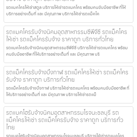
รถแมคโครให้เช่าสตูล บริการให้เช่ารถแมคโคร พร้อมคนขับมืออาชีพ ที่ให้
บริการอย่างเต็มที่ และ มีคุณภาพ บริการให้เช่ารถแม็คโค
รถแมคโครรับจ้างนิคมอุตสาหกรรมซีพีจีซี รถแม็คโคร
ให้เช่า รถแม็คโครรับจ้าง ราคาถูก บริการทั่วไทย
รถแมคโครรับจ้างนิคมอุตสาหกรรมซีพีจีซี บริการให้เช่ารถแมคโคร พร้อม
คนขับมืออาชีพ ที่ให้บริการอย่างเต็มที่ และ มีคุณภาพ บริ
รถแม็คโครรับจ้างบึงกาฬ รถแม็คโครให้เช่า รถแม็คโคร
รับจ้าง ราคาถูก บริการทั่วไทย
รถแม็คโครรับจ้างบึงกาฬ บริการให้เช่ารถแมคโคร พร้อมคนขับมืออาชีพ ที่
ให้บริการอย่างเต็มที่ และ มีคุณภาพ บริการให้เช่ารถแม็
รถแบคโฮรับจ้างนิคมอุตสาหกรรมโรจนะชลบุรี รถ
แม็คโครให้เช่า รถแม็คโครรับจ้าง ราคาถูก บริการทั่ว
ไทย
รถแบคโฮรับจ้างนิคมอุตสาหกรรมโรจนะชลบุรี บริการให้เช่ารถแมคโคร