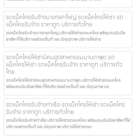
รถแม็คโครรับจ้างบางกอกใหญ่ รถแม็คโครให้เช่า รถ
แม็คโครรับจ้าง ราคาถูก บริการทั่วไทย
รถแม็คโครรับจ้างบางกอกใหญ่ บริการให้เช่ารถแมคโคร พร้อมคนขับมือ
อาชีพ ที่ให้บริการอย่างเต็มที่ และ มีคุณภาพ บริการให้เช่าร
รถแม็คโครให้เช่านิคมอุตสาหกรรมมาบตาพุด รถ
แม็คโครให้เช่า รถแม็คโครรับจ้าง ราคาถูก บริการทั่ว
ไทย
รถแม็คโครให้เช่านิคมอุตสาหกรรมมาบตาพุด บริการให้เช่ารถแมคโคร
พร้อมคนขับมืออาชีพ ที่ให้บริการอย่างเต็มที่ และ มีคุณภาพ บร
รถแม็คโครรับจ้างท่าเรือ รถแม็คโครให้เช่า รถแม็คโคร
รับจ้าง ราคาถูก บริการทั่วไทย
รถแม็คโครรับจ้างท่าเรือ บริการให้เช่ารถแมคโคร พร้อมคนขับมืออาชีพ ที่ให้
บริการอย่างเต็มที่ และ มีคุณภาพ บริการให้เช่ารถแม