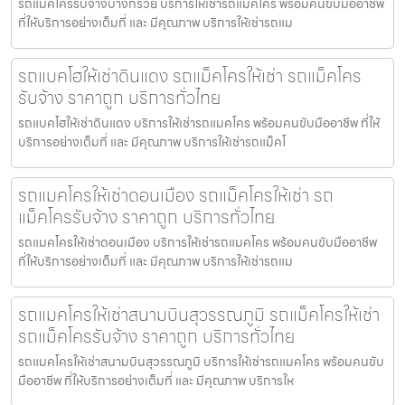
รถแม็คโครรับจ้างบางกรวย บริการให้เช่ารถแมคโคร พร้อมคนขับมืออาชีพ
ที่ให้บริการอย่างเต็มที่ และ มีคุณภาพ บริการให้เช่ารถแม
รถแบคโฮให้เช่าดินแดง รถแม็คโครให้เช่า รถแม็คโคร
รับจ้าง ราคาถูก บริการทั่วไทย
รถแบคโฮให้เช่าดินแดง บริการให้เช่ารถแมคโคร พร้อมคนขับมืออาชีพ ที่ให้
บริการอย่างเต็มที่ และ มีคุณภาพ บริการให้เช่ารถแม็คโ
รถแมคโครให้เช่าดอนเมือง รถแม็คโครให้เช่า รถ
แม็คโครรับจ้าง ราคาถูก บริการทั่วไทย
รถแมคโครให้เช่าดอนเมือง บริการให้เช่ารถแมคโคร พร้อมคนขับมืออาชีพ
ที่ให้บริการอย่างเต็มที่ และ มีคุณภาพ บริการให้เช่ารถแม
รถแมคโครให้เช่าสนามบินสุวรรณภูมิ รถแม็คโครให้เช่า
รถแม็คโครรับจ้าง ราคาถูก บริการทั่วไทย
รถแมคโครให้เช่าสนามบินสุวรรณภูมิ บริการให้เช่ารถแมคโคร พร้อมคนขับ
มืออาชีพ ที่ให้บริการอย่างเต็มที่ และ มีคุณภาพ บริการให