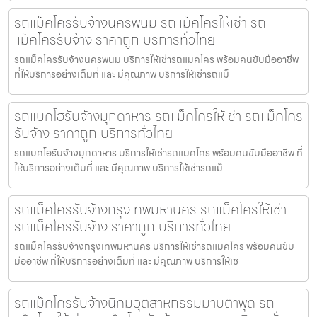
รถแม็คโครรับจ้างนครพนม รถแม็คโครให้เช่า รถ
แม็คโครรับจ้าง ราคาถูก บริการทั่วไทย
รถแม็คโครรับจ้างนครพนม บริการให้เช่ารถแมคโคร พร้อมคนขับมืออาชีพ
ที่ให้บริการอย่างเต็มที่ และ มีคุณภาพ บริการให้เช่ารถแม็
รถแบคโฮรับจ้างมุกดาหาร รถแม็คโครให้เช่า รถแม็คโคร
รับจ้าง ราคาถูก บริการทั่วไทย
รถแบคโฮรับจ้างมุกดาหาร บริการให้เช่ารถแมคโคร พร้อมคนขับมืออาชีพ ที่
ให้บริการอย่างเต็มที่ และ มีคุณภาพ บริการให้เช่ารถแม็
รถแม็คโครรับจ้างกรุงเทพมหานคร รถแม็คโครให้เช่า
รถแม็คโครรับจ้าง ราคาถูก บริการทั่วไทย
รถแม็คโครรับจ้างกรุงเทพมหานคร บริการให้เช่ารถแมคโคร พร้อมคนขับ
มืออาชีพ ที่ให้บริการอย่างเต็มที่ และ มีคุณภาพ บริการให้เช
รถแม็คโครรับจ้างนิคมอุตสาหกรรมมาบตาพุด รถ