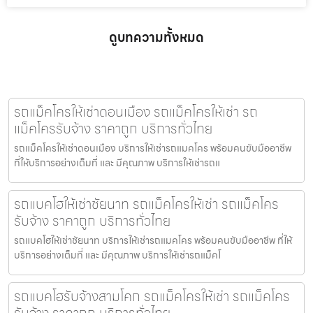
ดูบทความทั้งหมด
รถแม็คโครให้เช่าดอนเมือง รถแม็คโครให้เช่า รถ
แม็คโครรับจ้าง ราคาถูก บริการทั่วไทย
รถแม็คโครให้เช่าดอนเมือง บริการให้เช่ารถแมคโคร พร้อมคนขับมืออาชีพ
ที่ให้บริการอย่างเต็มที่ และ มีคุณภาพ บริการให้เช่ารถแ
รถแบคโฮให้เช่าชัยนาท รถแม็คโครให้เช่า รถแม็คโคร
รับจ้าง ราคาถูก บริการทั่วไทย
รถแบคโฮให้เช่าชัยนาท บริการให้เช่ารถแมคโคร พร้อมคนขับมืออาชีพ ที่ให้
บริการอย่างเต็มที่ และ มีคุณภาพ บริการให้เช่ารถแม็คโ
รถแบคโฮรับจ้างสามโคก รถแม็คโครให้เช่า รถแม็คโคร