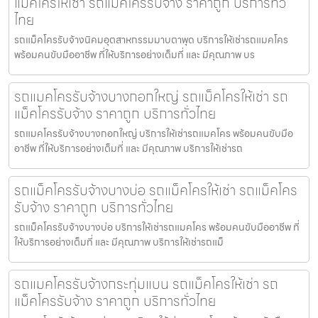
แม็คโครให้เช่า รถแม็คโครรับจ้าง ราคาถูก บริการทั่ว
ไทย
รถแม็คโครรับจ้างนิคมอุตสาหกรรมมาบตาพุด บริการให้เช่ารถแมคโคร
พร้อมคนขับมืออาชีพ ที่ให้บริการอย่างเต็มที่ และ มีคุณภาพ บร
รถแมคโครรับจ้างบางกอกใหญ่ รถแม็คโครให้เช่า รถ
แม็คโครรับจ้าง ราคาถูก บริการทั่วไทย
รถแมคโครรับจ้างบางกอกใหญ่ บริการให้เช่ารถแมคโคร พร้อมคนขับมือ
อาชีพ ที่ให้บริการอย่างเต็มที่ และ มีคุณภาพ บริการให้เช่ารถ
รถแม็คโครรับจ้างบางบ่อ รถแม็คโครให้เช่า รถแม็คโคร
รับจ้าง ราคาถูก บริการทั่วไทย
รถแม็คโครรับจ้างบางบ่อ บริการให้เช่ารถแมคโคร พร้อมคนขับมืออาชีพ ที่
ให้บริการอย่างเต็มที่ และ มีคุณภาพ บริการให้เช่ารถแม็
รถแมคโครรับจ้างกระทุ่มแบน รถแม็คโครให้เช่า รถ
แม็คโครรับจ้าง ราคาถูก บริการทั่วไทย