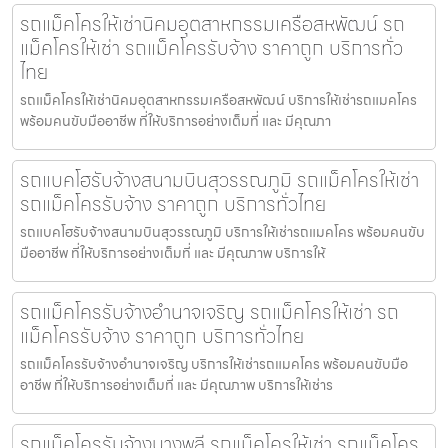
รถแม็คโครให้เช่านิคมอุตสาหกรรมเครือสหพัฒน์ รถ
แม็คโครให้เช่า รถแม็คโครรับจ้าง ราคาถูก บริการทั่ว
ไทย
รถแม็คโครให้เช่านิคมอุตสาหกรรมเครือสหพัฒน์ บริการให้เช่ารถแมคโคร
พร้อมคนขับมืออาชีพ ที่ให้บริการอย่างเต็มที่ และ มีคุณภา
รถแบคโฮรับจ้างสนามบินสุวรรณภูมิ รถแม็คโครให้เช่า
รถแม็คโครรับจ้าง ราคาถูก บริการทั่วไทย
รถแบคโฮรับจ้างสนามบินสุวรรณภูมิ บริการให้เช่ารถแมคโคร พร้อมคนขับ
มืออาชีพ ที่ให้บริการอย่างเต็มที่ และ มีคุณภาพ บริการให้
รถแม็คโครรับจ้างอำนาจเจริญ รถแม็คโครให้เช่า รถ
แม็คโครรับจ้าง ราคาถูก บริการทั่วไทย
รถแม็คโครรับจ้างอำนาจเจริญ บริการให้เช่ารถแมคโคร พร้อมคนขับมือ
อาชีพ ที่ให้บริการอย่างเต็มที่ และ มีคุณภาพ บริการให้เช่าร
รถแม็คโครรับจ้างบางพลี รถแม็คโครให้เช่า รถแม็คโคร