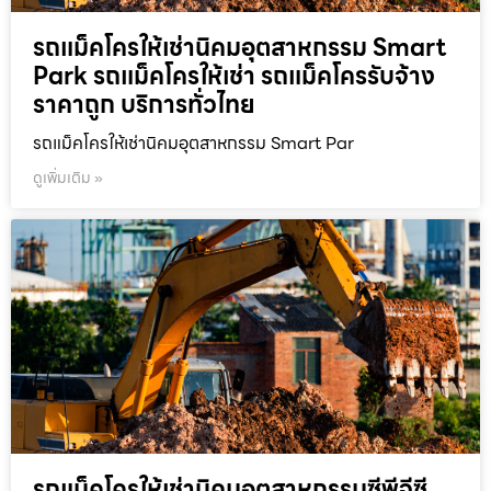
รถแม็คโครให้เช่านิคมอุตสาหกรรม Smart
Park รถแม็คโครให้เช่า รถแม็คโครรับจ้าง
ราคาถูก บริการทั่วไทย
รถแม็คโครให้เช่านิคมอุตสาหกรรม Smart Par
ดูเพิ่มเติม »
รถแม็คโครให้เช่านิคมอุตสาหกรรมซีพีจีซี