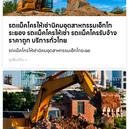
รถแม็คโครให้เช่านิคมอุตสาหกรรมเอ็กโก
ระยอง รถแม็คโครให้เช่า รถแม็คโครรับจ้าง
ราคาถูก บริการทั่วไทย
รถแม็คโครให้เช่านิคมอุตสาหกรรมเอ็กโกระยอ
ดูเพิ่มเติม »