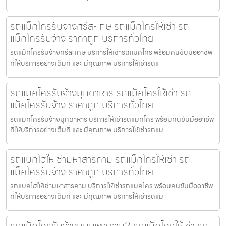
รถแม็คโครรับจ้างศรีสะเกษ รถแม็คโครให้เช่า รถ
แม็คโครรับจ้าง ราคาถูก บริการทั่วไทย
รถแม็คโครรับจ้างศรีสะเกษ บริการให้เช่ารถแมคโคร พร้อมคนขับมืออาชีพ
ที่ให้บริการอย่างเต็มที่ และ มีคุณภาพ บริการให้เช่ารถแ
รถแมคโครรับจ้างมุกดาหาร รถแม็คโครให้เช่า รถ
แม็คโครรับจ้าง ราคาถูก บริการทั่วไทย
รถแมคโครรับจ้างมุกดาหาร บริการให้เช่ารถแมคโคร พร้อมคนขับมืออาชีพ
ที่ให้บริการอย่างเต็มที่ และ มีคุณภาพ บริการให้เช่ารถแม
รถแบคโฮให้เช่ามหาสารคาม รถแม็คโครให้เช่า รถ
แม็คโครรับจ้าง ราคาถูก บริการทั่วไทย
รถแบคโฮให้เช่ามหาสารคาม บริการให้เช่ารถแมคโคร พร้อมคนขับมืออาชีพ
ที่ให้บริการอย่างเต็มที่ และ มีคุณภาพ บริการให้เช่ารถแม