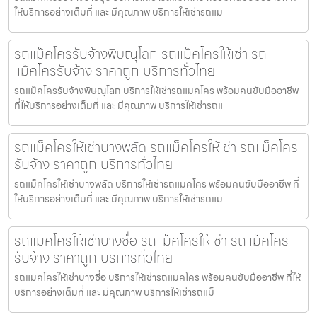
ให้บริการอย่างเต็มที่ และ มีคุณภาพ บริการให้เช่ารถแม
รถแม็คโครรับจ้างพิษณุโลก รถแม็คโครให้เช่า รถ
แม็คโครรับจ้าง ราคาถูก บริการทั่วไทย
รถแม็คโครรับจ้างพิษณุโลก บริการให้เช่ารถแมคโคร พร้อมคนขับมืออาชีพ
ที่ให้บริการอย่างเต็มที่ และ มีคุณภาพ บริการให้เช่ารถแ
รถแม็คโครให้เช่าบางพลัด รถแม็คโครให้เช่า รถแม็คโคร
รับจ้าง ราคาถูก บริการทั่วไทย
รถแม็คโครให้เช่าบางพลัด บริการให้เช่ารถแมคโคร พร้อมคนขับมืออาชีพ ที่
ให้บริการอย่างเต็มที่ และ มีคุณภาพ บริการให้เช่ารถแม
รถแมคโครให้เช่าบางซื่อ รถแม็คโครให้เช่า รถแม็คโคร
รับจ้าง ราคาถูก บริการทั่วไทย
รถแมคโครให้เช่าบางซื่อ บริการให้เช่ารถแมคโคร พร้อมคนขับมืออาชีพ ที่ให้
บริการอย่างเต็มที่ และ มีคุณภาพ บริการให้เช่ารถแม็