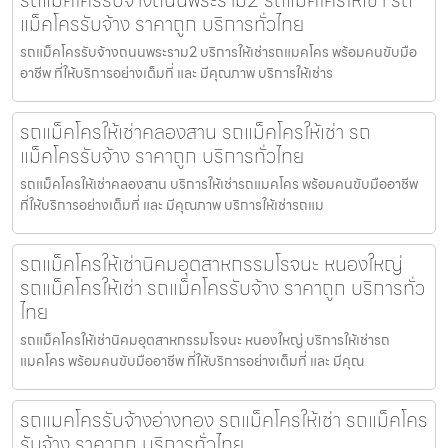
รถแม็คโครรับจ้างถนนพระราม2 รถแม็คโครให้เช่า รถ
แม็คโครรับจ้าง ราคาถูก บริการทั่วไทย
รถแม็คโครรับจ้างถนนพระราม2 บริการให้เช่ารถแมคโคร พร้อมคนขับมือ
อาชีพ ที่ให้บริการอย่างเต็มที่ และ มีคุณภาพ บริการให้เช่าร
รถแม็คโครให้เช่าคลองสาน รถแม็คโครให้เช่า รถ
แม็คโครรับจ้าง ราคาถูก บริการทั่วไทย
รถแม็คโครให้เช่าคลองสาน บริการให้เช่ารถแมคโคร พร้อมคนขับมืออาชีพ
ที่ให้บริการอย่างเต็มที่ และ มีคุณภาพ บริการให้เช่ารถแม
รถแม็คโครให้เช่านิคมอุตสาหกรรมโรจนะ หนองใหญ่
รถแม็คโครให้เช่า รถแม็คโครรับจ้าง ราคาถูก บริการทั่ว
ไทย
รถแม็คโครให้เช่านิคมอุตสาหกรรมโรจนะ หนองใหญ่ บริการให้เช่ารถ
แมคโคร พร้อมคนขับมืออาชีพ ที่ให้บริการอย่างเต็มที่ และ มีคุณ
รถแมคโครรับจ้างอ่างทอง รถแม็คโครให้เช่า รถแม็คโคร
รับจ้าง ราคาถูก บริการทั่วไทย