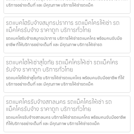
บริการอย่างเต็มที่ และ มีคุณภาพ บริการให้เช่ารถแม็ค
รถแบคโฮรับจ้างสมุทรปราการ รถแม็คโครให้เช่า รถ
แม็คโครรับจ้าง ราคาถูก บริการทั่วไทย
รถแบคโฮรับจ้างสมุทรปราการ บริการให้เช่ารถแมคโคร พร้อมคนขับมือ
อาชีพ ที่ให้บริการอย่างเต็มที่ และ มีคุณภาพ บริการให้เช่ารถ
รถแบคโฮให้เช่าสุโขทัย รถแม็คโครให้เช่า รถแม็คโคร
รับจ้าง ราคาถูก บริการทั่วไทย
รถแบคโฮให้เช่าสุโขทัย บริการให้เช่ารถแมคโคร พร้อมคนขับมืออาชีพ ที่ให้
บริการอย่างเต็มที่ และ มีคุณภาพ บริการให้เช่ารถแม็ค
รถแมคโครรับจ้างสกลนคร รถแม็คโครให้เช่า รถ
แม็คโครรับจ้าง ราคาถูก บริการทั่วไทย
รถแมคโครรับจ้างสกลนคร บริการให้เช่ารถแมคโคร พร้อมคนขับมืออาชีพ
ที่ให้บริการอย่างเต็มที่ และ มีคุณภาพ บริการให้เช่ารถแม็ค