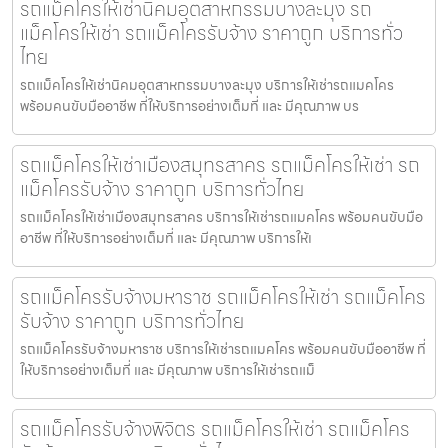
รถแม็คโครให้เช่านิคมอุตสาหกรรมบางละมุง รถ
แม็คโครให้เช่า รถแม็คโครรับจ้าง ราคาถูก บริการทั่ว
ไทย
รถแม็คโครให้เช่านิคมอุตสาหกรรมบางละมุง บริการให้เช่ารถแมคโคร
พร้อมคนขับมืออาชีพ ที่ให้บริการอย่างเต็มที่ และ มีคุณภาพ บร
รถแม็คโครให้เช่าเมืองสมุทรสาคร รถแม็คโครให้เช่า รถ
แม็คโครรับจ้าง ราคาถูก บริการทั่วไทย
รถแม็คโครให้เช่าเมืองสมุทรสาคร บริการให้เช่ารถแมคโคร พร้อมคนขับมือ
อาชีพ ที่ให้บริการอย่างเต็มที่ และ มีคุณภาพ บริการให้เ
รถแม็คโครรับจ้างมหาราช รถแม็คโครให้เช่า รถแม็คโคร
รับจ้าง ราคาถูก บริการทั่วไทย
รถแม็คโครรับจ้างมหาราช บริการให้เช่ารถแมคโคร พร้อมคนขับมืออาชีพ ที่
ให้บริการอย่างเต็มที่ และ มีคุณภาพ บริการให้เช่ารถแม็
รถแม็คโครรับจ้างพิจิตร รถแม็คโครให้เช่า รถแม็คโคร