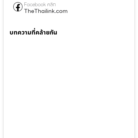
Facebook คลิก
TheThailink.com
บทความที่คล้ายกัน