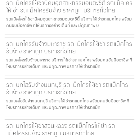
รถแม็คโครให้เช่านิคมอุตสาหกรรมอมตะซิตี้ รถแม็คโคร
ให้เช่า รถแม็คโครรับจ้าง ราคาถูก บริการทั่วไทย
รถแม็คโครให้เช่านิคมอุตสาหกรรมอมตะซิตี้ บริการให้เช่ารถแมคโคร พร้อม
คนขับมืออาชีพ ที่ให้บริการอย่างเต็มที่ และ มีคุณภาพ บ
รถแมคโครรับจ้างมหาราช รถแม็คโครให้เช่า รถแม็คโคร
รับจ้าง ราคาถูก บริการทั่วไทย
รถแมคโครรับจ้างมหาราช บริการให้เช่ารถแมคโคร พร้อมคนขับมืออาชีพ ที่
ให้บริการอย่างเต็มที่ และ มีคุณภาพ บริการให้เช่ารถแม็ค
รถแบคโฮรับจ้างนนทบุรี รถแม็คโครให้เช่า รถแม็คโคร
รับจ้าง ราคาถูก บริการทั่วไทย
รถแบคโฮรับจ้างนนทบุรี บริการให้เช่ารถแมคโคร พร้อมคนขับมืออาชีพ ที่
ให้บริการอย่างเต็มที่ และ มีคุณภาพ บริการให้เช่ารถแม็ค
รถแมคโครให้เช่าสวนหลวง รถแม็คโครให้เช่า รถ
แม็คโครรับจ้าง ราคาถูก บริการทั่วไทย