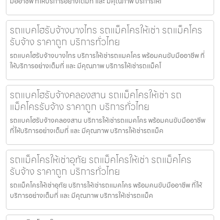
มืออาชีพ ที่ให้บริการอย่างเต็มที่ และ มีคุณภาพ บริการให้เ
รถแบคโฮรับจ้างบางไทร รถแม็คโครให้เช่า รถแม็คโคร
รับจ้าง ราคาถูก บริการทั่วไทย
รถแบคโฮรับจ้างบางไทร บริการให้เช่ารถแมคโคร พร้อมคนขับมืออาชีพ ที่
ให้บริการอย่างเต็มที่ และ มีคุณภาพ บริการให้เช่ารถแม็คโ
รถแบคโฮรับจ้างคลองสาน รถแม็คโครให้เช่า รถ
แม็คโครรับจ้าง ราคาถูก บริการทั่วไทย
รถแบคโฮรับจ้างคลองสาน บริการให้เช่ารถแมคโคร พร้อมคนขับมืออาชีพ
ที่ให้บริการอย่างเต็มที่ และ มีคุณภาพ บริการให้เช่ารถแม็ค
รถแม็คโครให้เช่าอุทัย รถแม็คโครให้เช่า รถแม็คโคร
รับจ้าง ราคาถูก บริการทั่วไทย
รถแม็คโครให้เช่าอุทัย บริการให้เช่ารถแมคโคร พร้อมคนขับมืออาชีพ ที่ให้
บริการอย่างเต็มที่ และ มีคุณภาพ บริการให้เช่ารถแม็ค