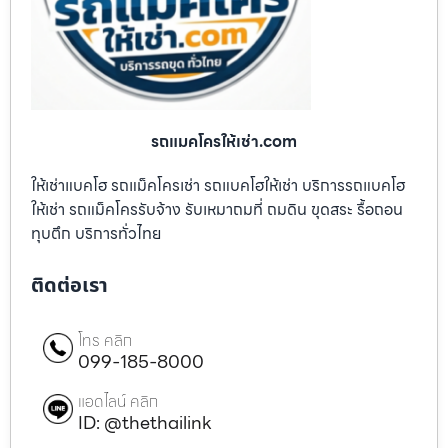
รถแมคโครให้เช่า.com
ให้เช่าแบคโฮ รถแม็คโครเช่า รถแบคโฮให้เช่า บริการรถแบคโฮ
ให้เช่า รถแม็คโครรับจ้าง รับเหมาถมที่ ถมดิน ขุดสระ รื้อถอน
ทุบตึก บริการทั่วไทย
ติดต่อเรา
โทร คลิก
099-185-8000
แอดไลน์ คลิก
ID: @thethailink