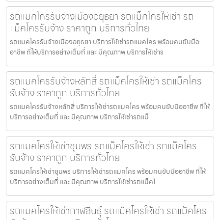
รถแมคโครรับจ้างเมืองอยุธยา รถแม็คโครให้เช่า รถ
แม็คโครรับจ้าง ราคาถูก บริการทั่วไทย
รถแมคโครรับจ้างเมืองอยุธยา บริการให้เช่ารถแมคโคร พร้อมคนขับมือ
อาชีพ ที่ให้บริการอย่างเต็มที่ และ มีคุณภาพ บริการให้เช่าร
รถแมคโครรับจ้างหลักสี่ รถแม็คโครให้เช่า รถแม็คโคร
รับจ้าง ราคาถูก บริการทั่วไทย
รถแมคโครรับจ้างหลักสี่ บริการให้เช่ารถแมคโคร พร้อมคนขับมืออาชีพ ที่ให้
บริการอย่างเต็มที่ และ มีคุณภาพ บริการให้เช่ารถแม็
รถแมคโครให้เช่าชุมพร รถแม็คโครให้เช่า รถแม็คโคร
รับจ้าง ราคาถูก บริการทั่วไทย
รถแมคโครให้เช่าชุมพร บริการให้เช่ารถแมคโคร พร้อมคนขับมืออาชีพ ที่ให้
บริการอย่างเต็มที่ และ มีคุณภาพ บริการให้เช่ารถแม็คโ
รถแมคโครให้เช่ากาฬสินธุ์ รถแม็คโครให้เช่า รถแม็คโคร