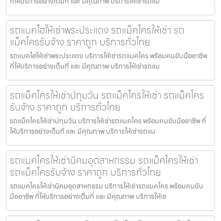
ที่ให้บริการอย่างเต็มที่ และ มีคุณภาพ บริการให้เช่ารถแม
รถแบคโฮให้เช่าพระประแดง รถแม็คโครให้เช่า รถ
แม็คโครรับจ้าง ราคาถูก บริการทั่วไทย
รถแบคโฮให้เช่าพระประแดง บริการให้เช่ารถแมคโคร พร้อมคนขับมืออาชีพ
ที่ให้บริการอย่างเต็มที่ และ มีคุณภาพ บริการให้เช่ารถแม
รถแม็คโครให้เช่าปทุมวัน รถแม็คโครให้เช่า รถแม็คโคร
รับจ้าง ราคาถูก บริการทั่วไทย
รถแม็คโครให้เช่าปทุมวัน บริการให้เช่ารถแมคโคร พร้อมคนขับมืออาชีพ ที่
ให้บริการอย่างเต็มที่ และ มีคุณภาพ บริการให้เช่ารถแม
รถแมคโครให้เช่านิคมอุตสาหกรรม รถแม็คโครให้เช่า
รถแม็คโครรับจ้าง ราคาถูก บริการทั่วไทย
รถแมคโครให้เช่านิคมอุตสาหกรรม บริการให้เช่ารถแมคโคร พร้อมคนขับ
มืออาชีพ ที่ให้บริการอย่างเต็มที่ และ มีคุณภาพ บริการให้เช