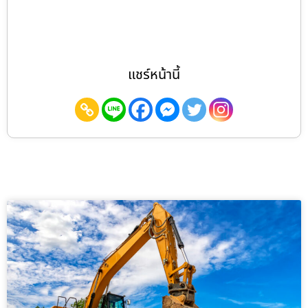
แชร์หน้านี้