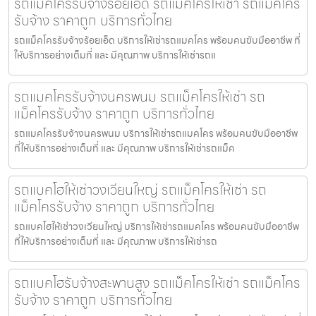
รถแม็คโครรับจ้างร้อยเอ็ด รถแม็คโครให้เช่า รถแม็คโคร
รับจ้าง ราคาถูก บริการทั่วไทย
รถแม็คโครรับจ้างร้อยเอ็ด บริการให้เช่ารถแมคโคร พร้อมคนขับมืออาชีพ ที่
ให้บริการอย่างเต็มที่ และ มีคุณภาพ บริการให้เช่ารถแ
รถแมคโครรับจ้างนครพนม รถแม็คโครให้เช่า รถ
แม็คโครรับจ้าง ราคาถูก บริการทั่วไทย
รถแมคโครรับจ้างนครพนม บริการให้เช่ารถแมคโคร พร้อมคนขับมืออาชีพ
ที่ให้บริการอย่างเต็มที่ และ มีคุณภาพ บริการให้เช่ารถแม็ค
รถแบคโฮให้เช่าวงเวียนใหญ่ รถแม็คโครให้เช่า รถ
แม็คโครรับจ้าง ราคาถูก บริการทั่วไทย
รถแบคโฮให้เช่าวงเวียนใหญ่ บริการให้เช่ารถแมคโคร พร้อมคนขับมืออาชีพ
ที่ให้บริการอย่างเต็มที่ และ มีคุณภาพ บริการให้เช่ารถ
รถแบคโฮรับจ้างสะพานสูง รถแม็คโครให้เช่า รถแม็คโคร
รับจ้าง ราคาถูก บริการทั่วไทย