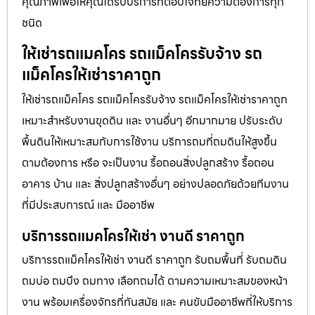
คุณภาพเพื่อให้คุณได้รับบริการที่ตอบโจทย์ความต้องการทุก
ชนิด
ให้เช่ารถแมคโคร รถแม็คโครรับจ้าง รถ
แม็คโครให้เช่าราคาถูก
ให้เช่ารถแม็คโคร รถแม็คโครรับจ้าง รถแม็คโครให้เช่าราคาถูก
เหมาะสำหรับงานขุดดิน และ งานอื่นๆ อีกมากมาย ปรับระดับ
พื้นดินให้เหมาะสมกับการใช้งาน บริการถมที่ถมดินให้สูงขึ้น
ตามต้องการ หรือ จะเป็นงาน รื้อถอนสิ่งปลูกสร้าง รื้อถอน
อาคาร บ้าน และ สิ่งปลูกสร้างอื่นๆ อย่างปลอดภัยด้วยทีมงาน
ที่มีประสบการณ์ และ มืออาชีพ
บริการรถแมคโครให้เช่า งานดี ราคาถูก
บริการรถแม็คโครให้เช่า งานดี ราคาถูก รับถมพื้นที่ รับถมดิน
ถมบ่อ ถมบึง ถมทาง เลือกถมได้ ตามความเหมาะสมของหน้า
งาน พร้อมเครื่องจักรที่ทันสมัย และ คนขับมืออาชีพที่ให้บริการ