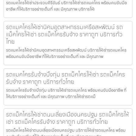
รถแมคโครให้เช่าประจวบคีรีขันธ์ บริการให้เช่ารถแมคโคร พร้อมคนขับมือ
อาชีพ ที่ให้บริการอย่างเต็มที่ และ มีคุณภาพ บริการให้เ
รถแมคโครให้เช่านิคมอุตสาหกรรมเครือสหพัฒน์ รถ
แม็คโครให้เช่า รถแม็คโครรับจ้าง ราคาถูก บริการทั่ว
ไทย
รถแมคโครให้เช่านิคมอุตสาหกรรมเครือสหพัฒน์ บริการให้เช่ารถแมคโคร
พร้อมคนขับมืออาชีพ ที่ให้บริการอย่างเต็มที่ และ มีคุณภาพ
รถแมคโครรับจ้างบึงกุ่ม รถแม็คโครให้เช่า รถแม็คโคร
รับจ้าง ราคาถูก บริการทั่วไทย
รถแมคโครรับจ้างบึงกุ่ม บริการให้เช่ารถแมคโคร พร้อมคนขับมืออาชีพ ที่
ให้บริการอย่างเต็มที่ และ มีคุณภาพ บริการให้เช่ารถแม็
รถแม็คโครให้เช่าถนนเลี่ยงเมืองนครปฐม รถแม็คโครให้
เช่า รถแม็คโครรับจ้าง ราคาถูก บริการทั่วไทย
รถแม็คโครให้เช่าถนนเลี่ยงเมืองนครปฐม บริการให้เช่ารถแมคโคร พร้อม