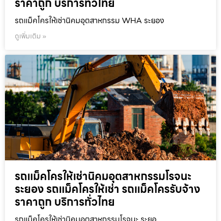
ราคาถูก บริการทั่วไทย
รถแม็คโครให้เช่านิคมอุตสาหกรรม WHA ระยอง
ดูเพิ่มเติม »
รถแม็คโครให้เช่านิคมอุตสาหกรรมโรจนะ
ระยอง รถแม็คโครให้เช่า รถแม็คโครรับจ้าง
ราคาถูก บริการทั่วไทย
รถแม็คโครให้เช่านิคมอุตสาหกรรมโรจนะ ระยอ