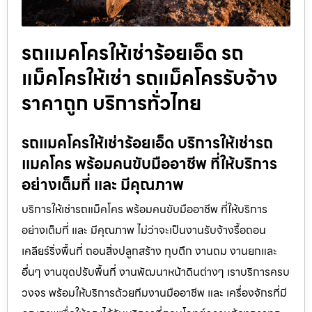
รถแมคโครให้เช่าร้อยเอ็ด รถ
แม็คโครให้เช่า รถแม็คโครรับจ้าง
ราคาถูก บริการทั่วไทย
รถแมคโครให้เช่าร้อยเอ็ด บริการให้เช่ารถ
แมคโคร พร้อมคนขับมืออาชีพ ที่ให้บริการ
อย่างเต็มที่ และ มีคุณภาพ
บริการให้เช่ารถแม็คโคร พร้อมคนขับมืออาชีพ ที่ให้บริการ
อย่างเต็มที่ และ มีคุณภาพ ไม่ว่าจะเป็นงานรับจ้างรื้อถอน
เคลียร์ริ่งพื้นที่ ถอนสิ่งปลูกสร้าง ทุบตึก งานถม งานยกและ
อื่นๆ งานขุดปรับพื้นที่ งานพัฒนาหน้าดินต่างๆ เราบริการครบ
วงจร พร้อมให้บริการด้วยทีมงานมืออาชีพ และ เครื่องจักรที่มี