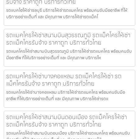
รับจ้าง ราคาถูก บริการทั่วไทย
รถแบคโฮให้เช่าชลบุรี บริการให้เช่ารถแมคโคร พร้อมคนขับมืออาชีพ ที่ให้
บริการอย่างเต็มที่ และ มีคุณภาพ บริการให้เช่ารถแม็คโ
รถแมคโครให้เช่าสนามบินสุวรรณภูมิ รถแม็คโครให้เช่า
รถแม็คโครรับจ้าง ราคาถูก บริการทั่วไทย
รถแมคโครให้เช่าสนามบินสุวรรณภูมิ บริการให้เช่ารถแมคโคร พร้อมคนขับ
มืออาชีพ ที่ให้บริการอย่างเต็มที่ และ มีคุณภาพ บริการให
รถแมคโครให้เช่าบางคอแหลม รถแม็คโครให้เช่า รถ
แม็คโครรับจ้าง ราคาถูก บริการทั่วไทย
รถแมคโครให้เช่าบางคอแหลม บริการให้เช่ารถแมคโคร พร้อมคนขับมือ
อาชีพ ที่ให้บริการอย่างเต็มที่ และ มีคุณภาพ บริการให้เช่ารถแ
รถแมคโครให้เช่าสนามบินดอนเมือง รถแม็คโครให้เช่า
รถแม็คโครรับจ้าง ราคาถูก บริการทั่วไทย
รถแมคโครให้เช่าสนามบินดอนเมือง บริการให้เช่ารถแมคโคร พร้อมคนขับ