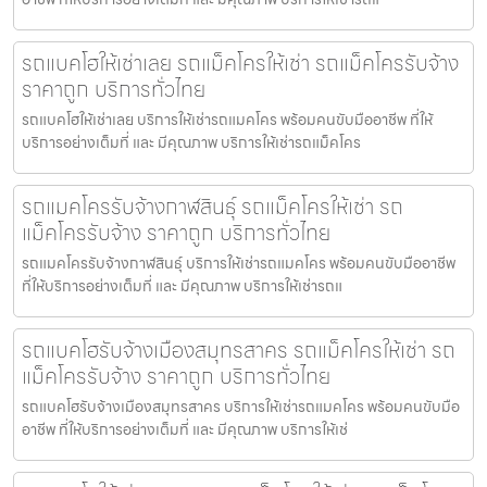
รถแบคโฮให้เช่าเลย รถแม็คโครให้เช่า รถแม็คโครรับจ้าง
ราคาถูก บริการทั่วไทย
รถแบคโฮให้เช่าเลย บริการให้เช่ารถแมคโคร พร้อมคนขับมืออาชีพ ที่ให้
บริการอย่างเต็มที่ และ มีคุณภาพ บริการให้เช่ารถแม็คโคร
รถแมคโครรับจ้างกาฬสินธุ์ รถแม็คโครให้เช่า รถ
แม็คโครรับจ้าง ราคาถูก บริการทั่วไทย
รถแมคโครรับจ้างกาฬสินธุ์ บริการให้เช่ารถแมคโคร พร้อมคนขับมืออาชีพ
ที่ให้บริการอย่างเต็มที่ และ มีคุณภาพ บริการให้เช่ารถแ
รถแบคโฮรับจ้างเมืองสมุทรสาคร รถแม็คโครให้เช่า รถ
แม็คโครรับจ้าง ราคาถูก บริการทั่วไทย
รถแบคโฮรับจ้างเมืองสมุทรสาคร บริการให้เช่ารถแมคโคร พร้อมคนขับมือ
อาชีพ ที่ให้บริการอย่างเต็มที่ และ มีคุณภาพ บริการให้เช่