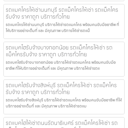
รถแมคโครให้เช่านนทบุรี รถแม็คโครให้เช่า รถแม็คโคร
รับจ้าง ราคาถูก บริการทั่วไทย
รถแมคโครให้เช่านนทบุรี บริการให้เช่ารถแมคโคร พร้อมคนขับมืออาชีพ ที่
ให้บริการอย่างเต็มที่ และ มีคุณภาพ บริการให้เช่ารถแม็
รถแบคโฮรับจ้างบางกอกน้อย รถแม็คโครให้เช่า รถ
แม็คโครรับจ้าง ราคาถูก บริการทั่วไทย
รถแบคโฮรับจ้างบางกอกน้อย บริการให้เช่ารถแมคโคร พร้อมคนขับมือ
อาชีพ ที่ให้บริการอย่างเต็มที่ และ มีคุณภาพ บริการให้เช่ารถแ
รถแบคโฮรับจ้างสิงห์บุรี รถแม็คโครให้เช่า รถแม็คโคร
รับจ้าง ราคาถูก บริการทั่วไทย
รถแบคโฮรับจ้างสิงห์บุรี บริการให้เช่ารถแมคโคร พร้อมคนขับมืออาชีพ ที่ให้
บริการอย่างเต็มที่ และ มีคุณภาพ บริการให้เช่ารถแม
รถแบคโฮให้เช่าถนนรัตนาธิเบศร์ รถแม็คโครให้เช่า รถ