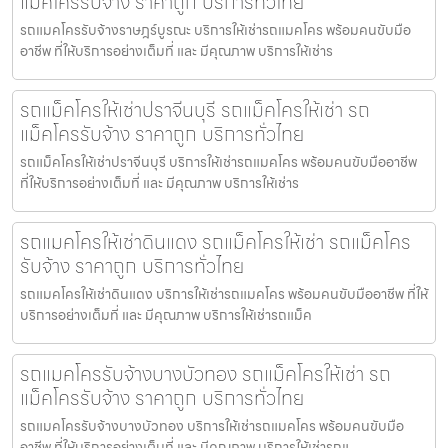
แม็คโครรับจ้าง ราคาถูก บริการทั่วไทย
รถแมคโครรับจ้างราษฎร์บูรณะ บริการให้เช่ารถแมคโคร พร้อมคนขับมือ
อาชีพ ที่ให้บริการอย่างเต็มที่ และ มีคุณภาพ บริการให้เช่าร
รถแม็คโครให้เช่าปราจีนบุรี รถแม็คโครให้เช่า รถ
แม็คโครรับจ้าง ราคาถูก บริการทั่วไทย
รถแม็คโครให้เช่าปราจีนบุรี บริการให้เช่ารถแมคโคร พร้อมคนขับมืออาชีพ
ที่ให้บริการอย่างเต็มที่ และ มีคุณภาพ บริการให้เช่าร
รถแมคโครให้เช่าดินแดง รถแม็คโครให้เช่า รถแม็คโคร
รับจ้าง ราคาถูก บริการทั่วไทย
รถแมคโครให้เช่าดินแดง บริการให้เช่ารถแมคโคร พร้อมคนขับมืออาชีพ ที่ให้
บริการอย่างเต็มที่ และ มีคุณภาพ บริการให้เช่ารถแม็ค
รถแมคโครรับจ้างบางบัวทอง รถแม็คโครให้เช่า รถ
แม็คโครรับจ้าง ราคาถูก บริการทั่วไทย
รถแมคโครรับจ้างบางบัวทอง บริการให้เช่ารถแมคโคร พร้อมคนขับมือ
อาชีพ ที่ให้บริการอย่างเต็มที่ และ มีคุณภาพ บริการให้เช่ารถแ