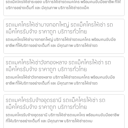
รถแม็คโครให้เช่าระยอง บริการให้เช่ารถแมคโคร พร้อมคนขับมืออาชีพ ที่ให้
บริการอย่างเต็มที่ และ มีคุณภาพ บริการให้เช่ารถแม็ค
รถแมคโครให้เช่าบางกอกใหญ่ รถแม็คโครให้เช่า รถ
แม็คโครรับจ้าง ราคาถูก บริการทั่วไทย
รถแมคโครให้เช่าบางกอกใหญ่ บริการให้เช่ารถแมคโคร พร้อมคนขับมือ
อาชีพ ที่ให้บริการอย่างเต็มที่ และ มีคุณภาพ บริการให้เช่ารถ
รถแมคโครให้เช่าวังทองหลาง รถแม็คโครให้เช่า รถ
แม็คโครรับจ้าง ราคาถูก บริการทั่วไทย
รถแมคโครให้เช่าวังทองหลาง บริการให้เช่ารถแมคโคร พร้อมคนขับมือ
อาชีพ ที่ให้บริการอย่างเต็มที่ และ มีคุณภาพ บริการให้เช่ารถ
รถแมคโครรับจ้างอุดรธานี รถแม็คโครให้เช่า รถ
แม็คโครรับจ้าง ราคาถูก บริการทั่วไทย
รถแมคโครรับจ้างอุดรธานี บริการให้เช่ารถแมคโคร พร้อมคนขับมืออาชีพ
ที่ให้บริการอย่างเต็มที่ และ มีคุณภาพ บริการให้เช่ารถแม