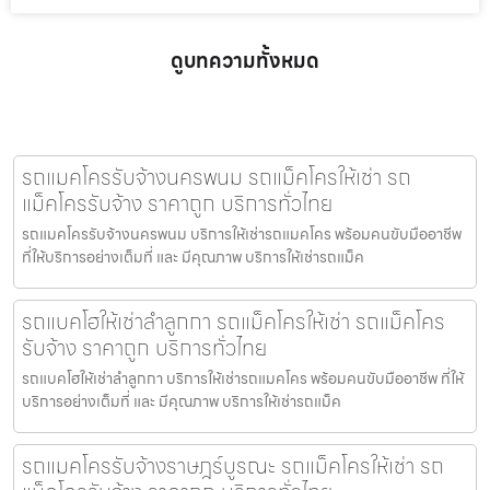
ดูบทความทั้งหมด
รถแมคโครรับจ้างนครพนม รถแม็คโครให้เช่า รถ
แม็คโครรับจ้าง ราคาถูก บริการทั่วไทย
รถแมคโครรับจ้างนครพนม บริการให้เช่ารถแมคโคร พร้อมคนขับมืออาชีพ
ที่ให้บริการอย่างเต็มที่ และ มีคุณภาพ บริการให้เช่ารถแม็ค
รถแบคโฮให้เช่าลำลูกกา รถแม็คโครให้เช่า รถแม็คโคร
รับจ้าง ราคาถูก บริการทั่วไทย
รถแบคโฮให้เช่าลำลูกกา บริการให้เช่ารถแมคโคร พร้อมคนขับมืออาชีพ ที่ให้
บริการอย่างเต็มที่ และ มีคุณภาพ บริการให้เช่ารถแม็ค
รถแมคโครรับจ้างราษฎร์บูรณะ รถแม็คโครให้เช่า รถ