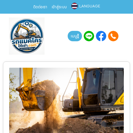
LANGUAGE
ติดต่อเรา
เข้าสู่ระบบ
เมนู