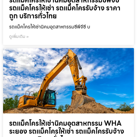
รถแม็คโครให้เช่านิคมอุตสาหกรรมซีพีจีซี
รถแม็คโครให้เช่า รถแม็คโครรับจ้าง ราคา
ถูก บริการทั่วไทย
รถแม็คโครให้เช่านิคมอุตสาหกรรมซีพีจีซี บ
ดูเพิ่มเติม »
รถแม็คโครให้เช่านิคมอุตสาหกรรม WHA
ระยอง รถแม็คโครให้เช่า รถแม็คโครรับจ้าง