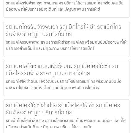
รถแมคโครรับจ้างกรุงเทพมหานคร บริการให้เช่ารถแมคโคร พร้อมคนขับ
มืออาชีพ ที่ให้บริการอย่างเต็มที่ และ มีคุณภาพ บริการให้เช่
รถแมคโครรับจ้างพะเยา รถแม็คโครให้เช่า รถแม็คโคร
รับจ้าง ราคาถูก บริการทั่วไทย
รถแมคโครรับจ้างพะเยา บริการให้เช่ารถแมคโคร พร้อมคนขับมืออาชีพ ที่ให้
บริการอย่างเต็มที่ และ มีคุณภาพ บริการให้เช่ารถแม็คโ
รถแบคโฮให้เช่าถนนแจ้งวัฒนะ รถแม็คโครให้เช่า รถ
แม็คโครรับจ้าง ราคาถูก บริการทั่วไทย
รถแบคโฮให้เช่าถนนแจ้งวัฒนะ บริการให้เช่ารถแมคโคร พร้อมคนขับมือ
อาชีพ ที่ให้บริการอย่างเต็มที่ และ มีคุณภาพ บริการให้เช่าร
รถแม็คโครให้เช่าลำปาง รถแม็คโครให้เช่า รถแม็คโคร
รับจ้าง ราคาถูก บริการทั่วไทย
รถแม็คโครให้เช่าลำปาง บริการให้เช่ารถแมคโคร พร้อมคนขับมืออาชีพ ที่ให้
บริการอย่างเต็มที่ และ มีคุณภาพ บริการให้เช่ารถแม็ค