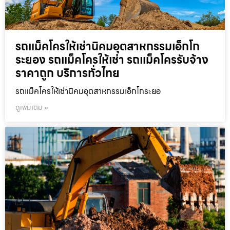
รถแม็คโครให้เช่านิคมอุตสาหกรรมเอ็กโก
ระยอง รถแม็คโครให้เช่า รถแม็คโครรับจ้าง
ราคาถูก บริการทั่วไทย
รถแม็คโครให้เช่านิคมอุตสาหกรรมเอ็กโกระยอ
ดูเพิ่มเติม »