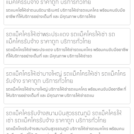
แม็คโครรับจ้าง ราคาถูก บริการทั่วไทย
รถแบคโฮให้เช่าถนนรัตนาธิเบศร์ บริการให้เช่ารถแมคโคร พร้อมคนขับมือ
อาชีพ ที่ให้บริการอย่างเต็มที่ และ มีคุณภาพ บริการให้เช
รถแม็คโครให้เช่าพระประแดง รถแม็คโครให้เช่า รถ
แม็คโครรับจ้าง ราคาถูก บริการทั่วไทย
รถแม็คโครให้เช่าพระประแดง บริการให้เช่ารถแมคโคร พร้อมคนขับมืออาชีพ
ที่ให้บริการอย่างเต็มที่ และ มีคุณภาพ บริการให้เช่ารถ
รถแม็คโครให้เช่าบางใหญ่ รถแม็คโครให้เช่า รถแม็คโคร
รับจ้าง ราคาถูก บริการทั่วไทย
รถแม็คโครให้เช่าบางใหญ่ บริการให้เช่ารถแมคโคร พร้อมคนขับมืออาชีพ ที่
ให้บริการอย่างเต็มที่ และ มีคุณภาพ บริการให้เช่ารถแม
รถแม็คโครรับจ้างสนามบินสุวรรณภูมิ รถแม็คโครให้
เช่า รถแม็คโครรับจ้าง ราคาถูก บริการทั่วไทย
รถแม็คโครรับจ้างสนามบินสุวรรณภูมิ บริการให้เช่ารถแมคโคร พร้อมคน