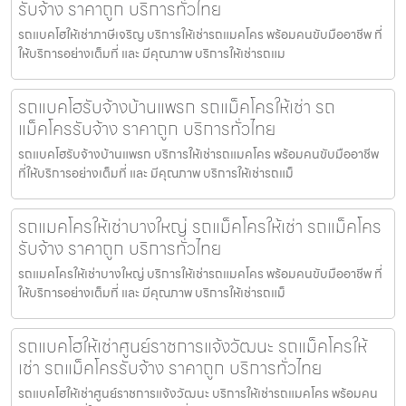
รับจ้าง ราคาถูก บริการทั่วไทย
รถแบคโฮให้เช่าภาษีเจริญ บริการให้เช่ารถแมคโคร พร้อมคนขับมืออาชีพ ที่
ให้บริการอย่างเต็มที่ และ มีคุณภาพ บริการให้เช่ารถแม
รถแบคโฮรับจ้างบ้านแพรก รถแม็คโครให้เช่า รถ
แม็คโครรับจ้าง ราคาถูก บริการทั่วไทย
รถแบคโฮรับจ้างบ้านแพรก บริการให้เช่ารถแมคโคร พร้อมคนขับมืออาชีพ
ที่ให้บริการอย่างเต็มที่ และ มีคุณภาพ บริการให้เช่ารถแม็
รถแมคโครให้เช่าบางใหญ่ รถแม็คโครให้เช่า รถแม็คโคร
รับจ้าง ราคาถูก บริการทั่วไทย
รถแมคโครให้เช่าบางใหญ่ บริการให้เช่ารถแมคโคร พร้อมคนขับมืออาชีพ ที่
ให้บริการอย่างเต็มที่ และ มีคุณภาพ บริการให้เช่ารถแม็
รถแบคโฮให้เช่าศูนย์ราชการแจ้งวัฒนะ รถแม็คโครให้
เช่า รถแม็คโครรับจ้าง ราคาถูก บริการทั่วไทย
รถแบคโฮให้เช่าศูนย์ราชการแจ้งวัฒนะ บริการให้เช่ารถแมคโคร พร้อมคน