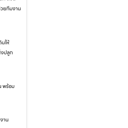
ด้วยทีมงาน
ินให้
ิ่งปลูก
น พร้อม
ม งาน