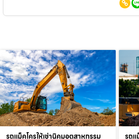
รถแม็คโครให้เช่านิคมอุตสาหกรรม
รถแม