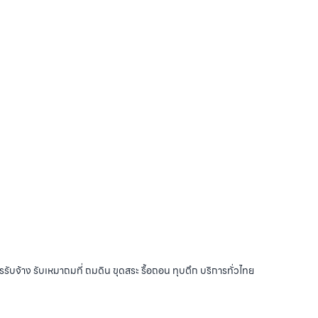
รับจ้าง รับเหมาถมที่ ถมดิน ขุดสระ รื้อถอน ทุบตึก บริการทั่วไทย