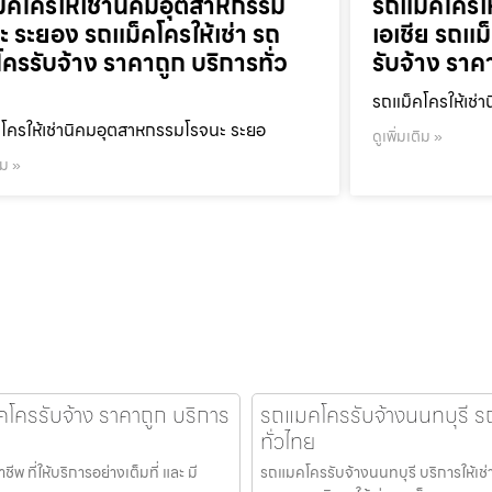
็คโครให้เช่านิคมอุตสาหกรรม
รถแม็คโครใ
ะ ระยอง รถแม็คโครให้เช่า รถ
เอเชีย รถแม
โครรับจ้าง ราคาถูก บริการทั่ว
รับจ้าง ราค
รถแม็คโครให้เช่า
โครให้เช่านิคมอุตสาหกรรมโรจนะ ระยอ
ดูเพิ่มเติม »
ิม »
คโครรับจ้าง ราคาถูก บริการ
รถแมคโครรับจ้างนนทบุรี รถ
ทั่วไทย
ที่ให้บริการอย่างเต็มที่ และ มี
รถแมคโครรับจ้างนนทบุรี บริการให้เช่า