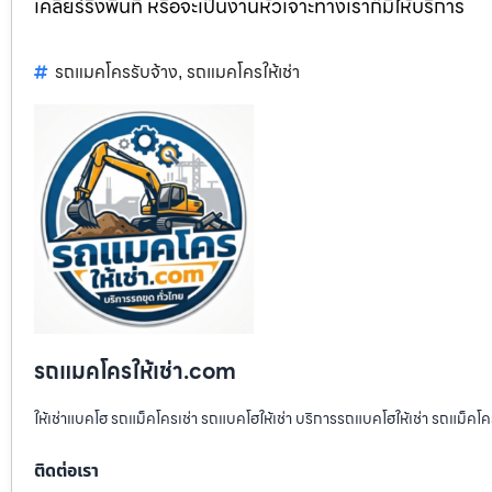
เคลียร์ริ่งพื้นที่ หรือจะเป็นงานหัวเจาะทางเราก็มีให้บริการ
รถแมคโครรับจ้าง
รถแมคโครให้เช่า
,
รถแมคโครให้เช่า.com
ให้เช่าแบคโฮ รถแม็คโครเช่า รถแบคโฮให้เช่า บริการรถแบคโฮให้เช่า รถแม็คโคร
ติดต่อเรา