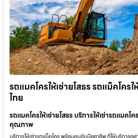
รถแมคโครให้เช่ายโสธร รถแม็คโครให้เ
ไทย
รถแมคโครให้เช่ายโสธร บริการให้เช่ารถแมคโคร พ
คุณภาพ
บริการให้เช่ารถแม็คโคร พร้อมคนขับมืออาชีพ ที่ให้บริการอย่าง