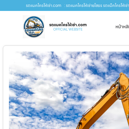
รถแมคโครให้เช่า.com
: รถแมคโครให้เช่ายโสธร รถแม็คโครให้เช่
รถแมคโครให้เช่า.com
หน้าหล
OFFICIAL WEBSITE