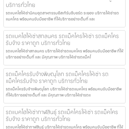
บริการทั่วไทย
รถแบคโฮให้เช่านิคมอุตสาหกรรมอีสเทิร์นซีบอร์ด ระยอง บริการให้เช่ารถ
แมคโคร พร้อมคนขับมืออาชีพ ที่ให้บริการอย่างเต็มที่ และ
รถแบคโฮให้เช่าสกลนคร รถแม็คโครให้เช่า รถแม็คโคร
รับจ้าง ราคาถูก บริการทั่วไทย
รถแบคโฮให้เช่าสกลนคร บริการให้เช่ารถแมคโคร พร้อมคนขับมืออาชีพ ที่ให้
บริการอย่างเต็มที่ และ มีคุณภาพ บริการให้เช่ารถแม็คโ
รถแม็คโครรับจ้างพิษณุโลก รถแม็คโครให้เช่า รถ
แม็คโครรับจ้าง ราคาถูก บริการทั่วไทย
รถแม็คโครรับจ้างพิษณุโลก บริการให้เช่ารถแมคโคร พร้อมคนขับมืออาชีพ
ที่ให้บริการอย่างเต็มที่ และ มีคุณภาพ บริการให้เช่ารถแ
รถแบคโฮให้เช่ากาฬสินธุ์ รถแม็คโครให้เช่า รถแม็คโคร
รับจ้าง ราคาถูก บริการทั่วไทย
รถแบคโฮให้เช่ากาฬสินธุ์ บริการให้เช่ารถแมคโคร พร้อมคนขับมืออาชีพ ที่ให้