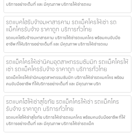
บริการอย่างเต็มที่ และ มีคุณภาพ บริการให้เช่ารถแม
รถแบคโฮรับจ้างมหาสารคาม รถแม็คโครให้เช่า รถ
แม็คโครรับจ้าง ราคาถูก บริการทั่วไทย
รถแบคโฮรับจ้างมหาสารคาม บริการให้เช่ารถแมคโคร พร้อมคนขับมือ
อาชีพ ที่ให้บริการอย่างเต็มที่ และ มีคุณภาพ บริการให้เช่ารถแม
รถแม็คโครให้เช่านิคมอุตสาหกรรมซัมมิท รถแม็คโครให้
เช่า รถแม็คโครรับจ้าง ราคาถูก บริการทั่วไทย
รถแม็คโครให้เช่านิคมอุตสาหกรรมซัมมิท บริการให้เช่ารถแมคโคร พร้อม
คนขับมืออาชีพ ที่ให้บริการอย่างเต็มที่ และ มีคุณภาพ บริก
รถแบคโฮให้เช่าสุโขทัย รถแม็คโครให้เช่า รถแม็คโคร
รับจ้าง ราคาถูก บริการทั่วไทย
รถแบคโฮให้เช่าสุโขทัย บริการให้เช่ารถแมคโคร พร้อมคนขับมืออาชีพ ที่ให้
บริการอย่างเต็มที่ และ มีคุณภาพ บริการให้เช่ารถแม็ค