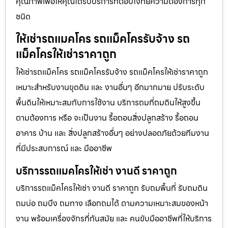
คุณภาพเพื่อให้คุณได้รับบริการที่ตอบโจทย์ความต้องการทุก
ชนิด
ให้เช่ารถแมคโคร รถแม็คโครรับจ้าง รถ
แม็คโครให้เช่าราคาถูก
ให้เช่ารถแม็คโคร รถแม็คโครรับจ้าง รถแม็คโครให้เช่าราคาถูก
เหมาะสำหรับงานขุดดิน และ งานอื่นๆ อีกมากมาย ปรับระดับ
พื้นดินให้เหมาะสมกับการใช้งาน บริการถมที่ถมดินให้สูงขึ้น
ตามต้องการ หรือ จะเป็นงาน รื้อถอนสิ่งปลูกสร้าง รื้อถอน
อาคาร บ้าน และ สิ่งปลูกสร้างอื่นๆ อย่างปลอดภัยด้วยทีมงาน
ที่มีประสบการณ์ และ มืออาชีพ
บริการรถแมคโครให้เช่า งานดี ราคาถูก
บริการรถแม็คโครให้เช่า งานดี ราคาถูก รับถมพื้นที่ รับถมดิน
ถมบ่อ ถมบึง ถมทาง เลือกถมได้ ตามความเหมาะสมของหน้า
งาน พร้อมเครื่องจักรที่ทันสมัย และ คนขับมืออาชีพที่ให้บริการ