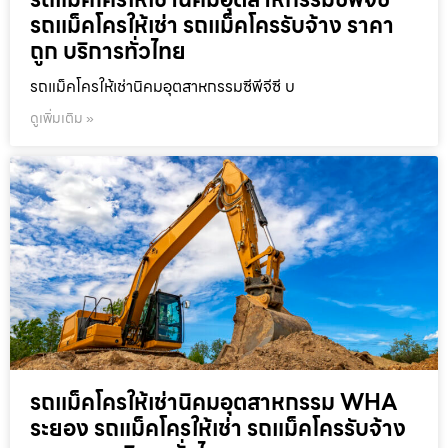
รถแม็คโครให้เช่า รถแม็คโครรับจ้าง ราคา
ถูก บริการทั่วไทย
รถแม็คโครให้เช่านิคมอุตสาหกรรมซีพีจีซี บ
ดูเพิ่มเติม »
รถแม็คโครให้เช่านิคมอุตสาหกรรม WHA
ระยอง รถแม็คโครให้เช่า รถแม็คโครรับจ้าง