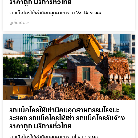
ราคาถูก บริการทั่วไทย
รถแม็คโครให้เช่านิคมอุตสาหกรรม WHA ระยอง
ดูเพิ่มเติม »
รถแม็คโครให้เช่านิคมอุตสาหกรรมโรจนะ
ระยอง รถแม็คโครให้เช่า รถแม็คโครรับจ้าง
ราคาถูก บริการทั่วไทย
รถแม็คโครให้เช่านิคมอุตสาหกรรมโรจนะ ระยอ