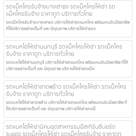
รถแม็คโครรับจ้างบางเสาธง รถแม็คโครให้เช่า รถ
แม็คโครรับจ้าง ราคาถูก บริการทั่วไทย
รถแม็คโครรับจ้างบางเสาธง บริการให้เช่ารถแมคโคร พร้อมคนขับมืออาชีพ
ที่ให้บริการอย่างเต็มที่ และ มีคุณภาพ บริการให้เช่ารถแ
รถแบคโฮให้เช่านนทบุรี รถแม็คโครให้เช่า รถแม็คโคร
รับจ้าง ราคาถูก บริการทั่วไทย
รถแบคโฮให้เช่านนทบุรี บริการให้เช่ารถแมคโคร พร้อมคนขับมืออาชีพ ที่ให้
บริการอย่างเต็มที่ และ มีคุณภาพ บริการให้เช่ารถแม็ค
รถแบคโฮให้เช่าลาดพร้าว รถแม็คโครให้เช่า รถแม็คโคร
รับจ้าง ราคาถูก บริการทั่วไทย
รถแบคโฮให้เช่าลาดพร้าว บริการให้เช่ารถแมคโคร พร้อมคนขับมืออาชีพ ที่
ให้บริการอย่างเต็มที่ และ มีคุณภาพ บริการให้เช่ารถแม็
รถแบคโฮให้เช่านิคมอุตสาหกรรมอีสเทิร์นซีบอร์ด
ระยอง รถแม็คโครให้เช่า รถแม็คโครรับจ้าง ราคาถูก