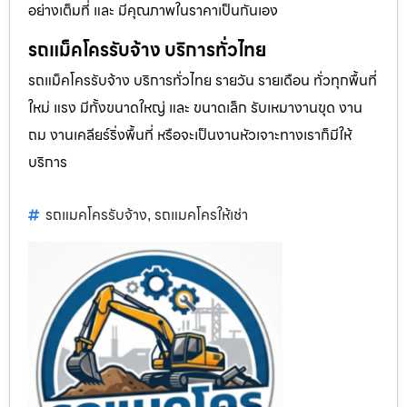
อย่างเต็มที่ และ มีคุณภาพในราคาเป็นกันเอง
รถแม็คโครรับจ้าง บริการทั่วไทย
รถแม็คโครรับจ้าง บริการทั่วไทย รายวัน รายเดือน ทั่วทุกพื้นที่
ใหม่ แรง มีทั้งขนาดใหญ่ และ ขนาดเล็ก รับเหมางานขุด งาน
ถม งานเคลียร์ริ่งพื้นที่ หรือจะเป็นงานหัวเจาะทางเราก็มีให้
บริการ
รถแมคโครรับจ้าง
รถแมคโครให้เช่า
,