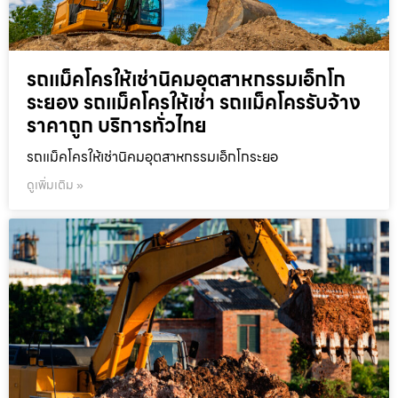
รถแม็คโครให้เช่านิคมอุตสาหกรรมเอ็กโก
ระยอง รถแม็คโครให้เช่า รถแม็คโครรับจ้าง
ราคาถูก บริการทั่วไทย
รถแม็คโครให้เช่านิคมอุตสาหกรรมเอ็กโกระยอ
ดูเพิ่มเติม »