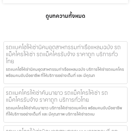
ดูบทความทั้งหมด
รถแบคโฮให้เช่านิคมอุตสาหกรรมท่าเรือแหลมฉบัง รถ
แม็คโครให้เช่า รถแม็คโครรับจ้าง ราคาถูก บริการทั่ว
ไทย
รถแบคโฮให้เช่านิคมอุตสาหกรรมท่าเรือแหลมฉบัง บริการให้เช่ารถแมคโคร
พร้อมคนขับมืออาชีพ ที่ให้บริการอย่างเต็มที่ และ มีคุณภ
รถแมคโครให้เช่าคันนายาว รถแม็คโครให้เช่า รถ
แม็คโครรับจ้าง ราคาถูก บริการทั่วไทย
รถแมคโครให้เช่าคันนายาว บริการให้เช่ารถแมคโคร พร้อมคนขับมืออาชีพ
ที่ให้บริการอย่างเต็มที่ และ มีคุณภาพ บริการให้เช่ารถแม