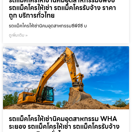
รถแม็คโครให้เช่านิคมอุตสาหกรรมซีพีจีซี
รถแม็คโครให้เช่า รถแม็คโครรับจ้าง ราคา
ถูก บริการทั่วไทย
รถแม็คโครให้เช่านิคมอุตสาหกรรมซีพีจีซี บ
ดูเพิ่มเติม »
รถแม็คโครให้เช่านิคมอุตสาหกรรม WHA
ระยอง รถแม็คโครให้เช่า รถแม็คโครรับจ้าง