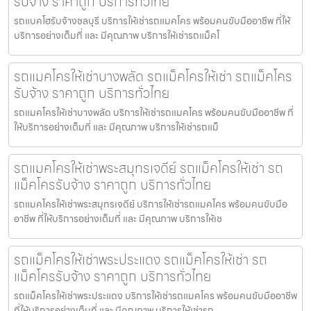
รับจ้าง ราคาถูก บริการทั่วไทย
รถแบคโฮรับจ้างชลบุรี บริการให้เช่ารถแมคโคร พร้อมคนขับมืออาชีพ ที่ให้
บริการอย่างเต็มที่ และ มีคุณภาพ บริการให้เช่ารถแม็คโ
รถแมคโครให้เช่าบางพลัด รถแม็คโครให้เช่า รถแม็คโคร
รับจ้าง ราคาถูก บริการทั่วไทย
รถแมคโครให้เช่าบางพลัด บริการให้เช่ารถแมคโคร พร้อมคนขับมืออาชีพ ที่
ให้บริการอย่างเต็มที่ และ มีคุณภาพ บริการให้เช่ารถแม็
รถแมคโครให้เช่าพระสมุทรเจดีย์ รถแม็คโครให้เช่า รถ
แม็คโครรับจ้าง ราคาถูก บริการทั่วไทย
รถแมคโครให้เช่าพระสมุทรเจดีย์ บริการให้เช่ารถแมคโคร พร้อมคนขับมือ
อาชีพ ที่ให้บริการอย่างเต็มที่ และ มีคุณภาพ บริการให้เช
รถแม็คโครให้เช่าพระประแดง รถแม็คโครให้เช่า รถ
แม็คโครรับจ้าง ราคาถูก บริการทั่วไทย
รถแม็คโครให้เช่าพระประแดง บริการให้เช่ารถแมคโคร พร้อมคนขับมืออาชีพ
ที่ให้บริการอย่างเต็มที่ และ มีคุณภาพ บริการให้เช่ารถ