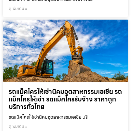
ดูเพิ่มเติม »
รถแม็คโครให้เช่านิคมอุตสาหกรรมเอเชีย รถ
แม็คโครให้เช่า รถแม็คโครรับจ้าง ราคาถูก
บริการทั่วไทย
รถแม็คโครให้เช่านิคมอุตสาหกรรมเอเชีย บริ
ดูเพิ่มเติม »