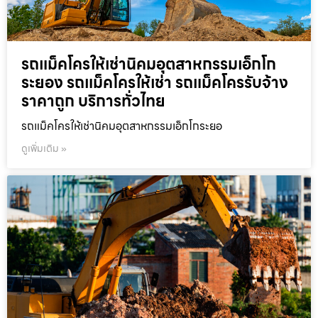
รถแม็คโครให้เช่านิคมอุตสาหกรรมเอ็กโก
ระยอง รถแม็คโครให้เช่า รถแม็คโครรับจ้าง
ราคาถูก บริการทั่วไทย
รถแม็คโครให้เช่านิคมอุตสาหกรรมเอ็กโกระยอ
ดูเพิ่มเติม »