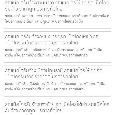
รถแบคโฮรับจ้างยานนาวา รถแม็คโครให้เช่า รถแม็คโคร
รับจ้าง ราคาถูก บริการทั่วไทย
รถแบคโฮรับจ้างยานนาวา บริการให้เช่ารถแมคโคร พร้อมคนขับมืออาชีพ ที่
ให้บริการอย่างเต็มที่ และ มีคุณภาพ บริการให้เช่ารถแม็ค
รถแมคโครรับจ้างฉะเชิงเทรา รถแม็คโครให้เช่า รถ
แม็คโครรับจ้าง ราคาถูก บริการทั่วไทย
รถแมคโครรับจ้างฉะเชิงเทรา บริการให้เช่ารถแมคโคร พร้อมคนขับมือ
อาชีพ ที่ให้บริการอย่างเต็มที่ และ มีคุณภาพ บริการให้เช่ารถ
รถแบคโฮรับจ้างเมืองปทุมธานี รถแม็คโครให้เช่า รถ
แม็คโครรับจ้าง ราคาถูก บริการทั่วไทย
รถแบคโฮรับจ้างเมืองปทุมธานี บริการให้เช่ารถแมคโคร พร้อมคนขับมือ
อาชีพ ที่ให้บริการอย่างเต็มที่ และ มีคุณภาพ บริการให้เช่า
รถแม็คโครรับจ้างบางซ้าย รถแม็คโครให้เช่า รถแม็คโคร
รับจ้าง ราคาถูก บริการทั่วไทย