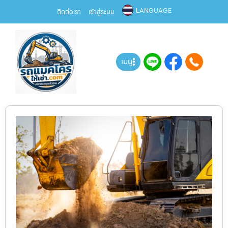
LANGUAGE
ติดต่อเรา
เข้าสู่ระบบ
เมนู