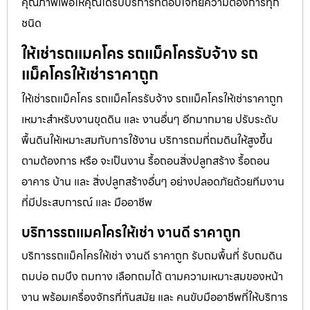
คุณภาพเพื่อให้คุณได้รับบริการที่ตอบโจทย์ความต้องการทุก
ชนิด
ให้เช่ารถแมคโคร รถแม็คโครรับจ้าง รถ
แม็คโครให้เช่าราคาถูก
ให้เช่ารถแม็คโคร รถแม็คโครรับจ้าง รถแม็คโครให้เช่าราคาถูก
เหมาะสำหรับงานขุดดิน และ งานอื่นๆ อีกมากมาย ปรับระดับ
พื้นดินให้เหมาะสมกับการใช้งาน บริการถมที่ถมดินให้สูงขึ้น
ตามต้องการ หรือ จะเป็นงาน รื้อถอนสิ่งปลูกสร้าง รื้อถอน
อาคาร บ้าน และ สิ่งปลูกสร้างอื่นๆ อย่างปลอดภัยด้วยทีมงาน
ที่มีประสบการณ์ และ มืออาชีพ
บริการรถแมคโครให้เช่า งานดี ราคาถูก
บริการรถแม็คโครให้เช่า งานดี ราคาถูก รับถมพื้นที่ รับถมดิน
ถมบ่อ ถมบึง ถมทาง เลือกถมได้ ตามความเหมาะสมของหน้า
งาน พร้อมเครื่องจักรที่ทันสมัย และ คนขับมืออาชีพที่ให้บริการ