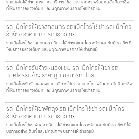
รถแบคโฮให้เช่าสมุทรสาคร บริการให้เช่ารถแมคโคร พร้อมคนขับมืออาชีพ
ที่ให้บริการอย่างเต็มที่ และ มีคุณภาพ บริการให้เช่ารถแม
รถแม็คโครให้เช่าสกลนคร รถแม็คโครให้เช่า รถแม็คโคร
รับจ้าง ราคาถูก บริการทั่วไทย
รถแม็คโครให้เช่าสกลนคร บริการให้เช่ารถแมคโคร พร้อมคนขับมืออาชีพ ที่
ให้บริการอย่างเต็มที่ และ มีคุณภาพ บริการให้เช่ารถแม็
รถแม็คโครรับจ้างหนองแขม รถแม็คโครให้เช่า รถ
แม็คโครรับจ้าง ราคาถูก บริการทั่วไทย
รถแม็คโครรับจ้างหนองแขม บริการให้เช่ารถแมคโคร พร้อมคนขับมืออาชีพ
ที่ให้บริการอย่างเต็มที่ และ มีคุณภาพ บริการให้เช่ารถแม
รถแม็คโครให้เช่าพัทลุง รถแม็คโครให้เช่า รถแม็คโคร
รับจ้าง ราคาถูก บริการทั่วไทย
รถแม็คโครให้เช่าพัทลุง บริการให้เช่ารถแมคโคร พร้อมคนขับมืออาชีพ ที่ให้
บริการอย่างเต็มที่ และ มีคุณภาพ บริการให้เช่ารถแม็