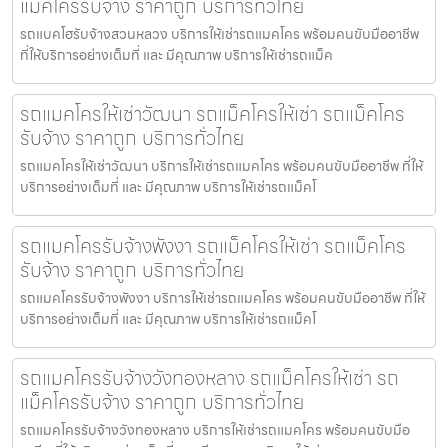
แม็คโครรับจ้าง ราคาถูก บริการทั่วไทย
รถแบคโฮรับจ้างสวนหลวง บริการให้เช่ารถแมคโคร พร้อมคนขับมืออาชีพ
ที่ให้บริการอย่างเต็มที่ และ มีคุณภาพ บริการให้เช่ารถแม็ค
รถแมคโครให้เช่าวัฒนา รถแม็คโครให้เช่า รถแม็คโคร
รับจ้าง ราคาถูก บริการทั่วไทย
รถแมคโครให้เช่าวัฒนา บริการให้เช่ารถแมคโคร พร้อมคนขับมืออาชีพ ที่ให้
บริการอย่างเต็มที่ และ มีคุณภาพ บริการให้เช่ารถแม็คโ
รถแมคโครรับจ้างพังงา รถแม็คโครให้เช่า รถแม็คโคร
รับจ้าง ราคาถูก บริการทั่วไทย
รถแมคโครรับจ้างพังงา บริการให้เช่ารถแมคโคร พร้อมคนขับมืออาชีพ ที่ให้
บริการอย่างเต็มที่ และ มีคุณภาพ บริการให้เช่ารถแม็คโ
รถแมคโครรับจ้างวังทองหลาง รถแม็คโครให้เช่า รถ
แม็คโครรับจ้าง ราคาถูก บริการทั่วไทย
รถแมคโครรับจ้างวังทองหลาง บริการให้เช่ารถแมคโคร พร้อมคนขับมือ