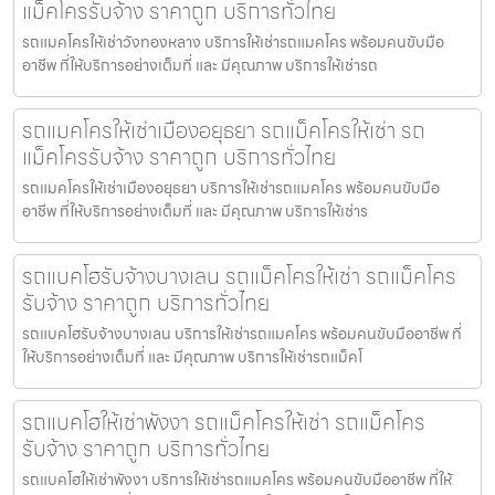
แม็คโครรับจ้าง ราคาถูก บริการทั่วไทย
รถแมคโครให้เช่าวังทองหลาง บริการให้เช่ารถแมคโคร พร้อมคนขับมือ
อาชีพ ที่ให้บริการอย่างเต็มที่ และ มีคุณภาพ บริการให้เช่ารถ
รถแมคโครให้เช่าเมืองอยุธยา รถแม็คโครให้เช่า รถ
แม็คโครรับจ้าง ราคาถูก บริการทั่วไทย
รถแมคโครให้เช่าเมืองอยุธยา บริการให้เช่ารถแมคโคร พร้อมคนขับมือ
อาชีพ ที่ให้บริการอย่างเต็มที่ และ มีคุณภาพ บริการให้เช่าร
รถแบคโฮรับจ้างบางเลน รถแม็คโครให้เช่า รถแม็คโคร
รับจ้าง ราคาถูก บริการทั่วไทย
รถแบคโฮรับจ้างบางเลน บริการให้เช่ารถแมคโคร พร้อมคนขับมืออาชีพ ที่
ให้บริการอย่างเต็มที่ และ มีคุณภาพ บริการให้เช่ารถแม็คโ
รถแบคโฮให้เช่าพังงา รถแม็คโครให้เช่า รถแม็คโคร
รับจ้าง ราคาถูก บริการทั่วไทย
รถแบคโฮให้เช่าพังงา บริการให้เช่ารถแมคโคร พร้อมคนขับมืออาชีพ ที่ให้