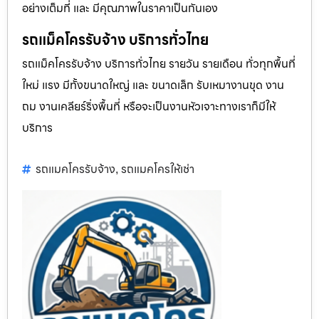
อย่างเต็มที่ และ มีคุณภาพในราคาเป็นกันเอง
รถแม็คโครรับจ้าง บริการทั่วไทย
รถแม็คโครรับจ้าง บริการทั่วไทย รายวัน รายเดือน ทั่วทุกพื้นที่
ใหม่ แรง มีทั้งขนาดใหญ่ และ ขนาดเล็ก รับเหมางานขุด งาน
ถม งานเคลียร์ริ่งพื้นที่ หรือจะเป็นงานหัวเจาะทางเราก็มีให้
บริการ
รถแมคโครรับจ้าง
รถแมคโครให้เช่า
,