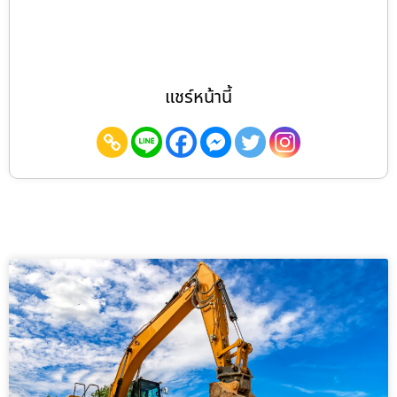
แชร์หน้านี้