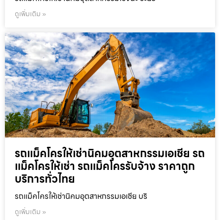
ดูเพิ่มเติม »
รถแม็คโครให้เช่านิคมอุตสาหกรรมเอเชีย รถ
แม็คโครให้เช่า รถแม็คโครรับจ้าง ราคาถูก
บริการทั่วไทย
รถแม็คโครให้เช่านิคมอุตสาหกรรมเอเชีย บริ
ดูเพิ่มเติม »