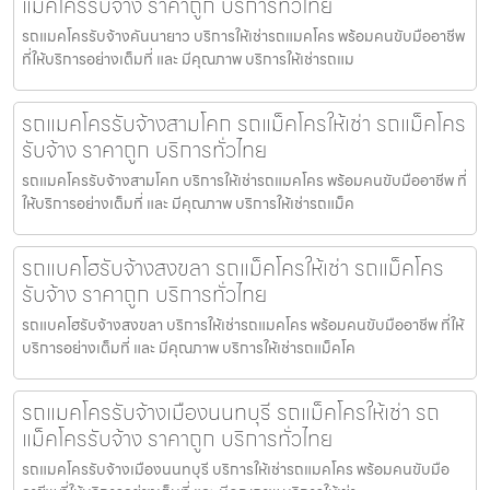
แม็คโครรับจ้าง ราคาถูก บริการทั่วไทย
รถแมคโครรับจ้างคันนายาว บริการให้เช่ารถแมคโคร พร้อมคนขับมืออาชีพ
ที่ให้บริการอย่างเต็มที่ และ มีคุณภาพ บริการให้เช่ารถแม
รถแมคโครรับจ้างสามโคก รถแม็คโครให้เช่า รถแม็คโคร
รับจ้าง ราคาถูก บริการทั่วไทย
รถแมคโครรับจ้างสามโคก บริการให้เช่ารถแมคโคร พร้อมคนขับมืออาชีพ ที่
ให้บริการอย่างเต็มที่ และ มีคุณภาพ บริการให้เช่ารถแม็ค
รถแบคโฮรับจ้างสงขลา รถแม็คโครให้เช่า รถแม็คโคร
รับจ้าง ราคาถูก บริการทั่วไทย
รถแบคโฮรับจ้างสงขลา บริการให้เช่ารถแมคโคร พร้อมคนขับมืออาชีพ ที่ให้
บริการอย่างเต็มที่ และ มีคุณภาพ บริการให้เช่ารถแม็คโค
รถแมคโครรับจ้างเมืองนนทบุรี รถแม็คโครให้เช่า รถ
แม็คโครรับจ้าง ราคาถูก บริการทั่วไทย
รถแมคโครรับจ้างเมืองนนทบุรี บริการให้เช่ารถแมคโคร พร้อมคนขับมือ