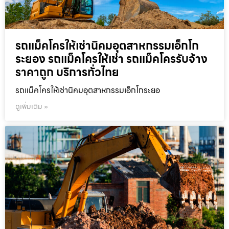
รถแม็คโครให้เช่านิคมอุตสาหกรรมเอ็กโก
ระยอง รถแม็คโครให้เช่า รถแม็คโครรับจ้าง
ราคาถูก บริการทั่วไทย
รถแม็คโครให้เช่านิคมอุตสาหกรรมเอ็กโกระยอ
ดูเพิ่มเติม »