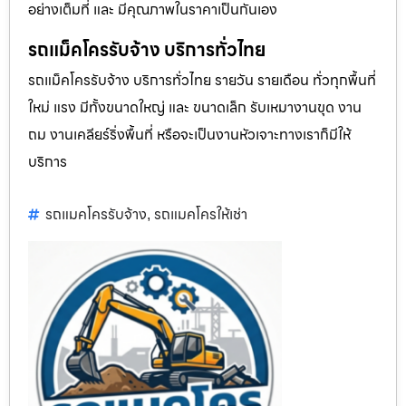
อย่างเต็มที่ และ มีคุณภาพในราคาเป็นกันเอง
รถแม็คโครรับจ้าง บริการทั่วไทย
รถแม็คโครรับจ้าง บริการทั่วไทย รายวัน รายเดือน ทั่วทุกพื้นที่
ใหม่ แรง มีทั้งขนาดใหญ่ และ ขนาดเล็ก รับเหมางานขุด งาน
ถม งานเคลียร์ริ่งพื้นที่ หรือจะเป็นงานหัวเจาะทางเราก็มีให้
บริการ
รถแมคโครรับจ้าง
รถแมคโครให้เช่า
,