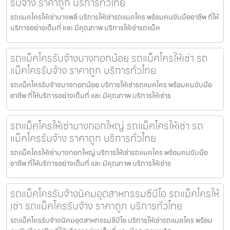
รับจ้าง ราคาถูก บริการทั่วไทย
รถแมคโครให้เช่าบางพลี บริการให้เช่ารถแมคโคร พร้อมคนขับมืออาชีพ ที่ให้
บริการอย่างเต็มที่ และ มีคุณภาพ บริการให้เช่ารถแม็ค
รถแม็คโครรับจ้างบางกอกน้อย รถแม็คโครให้เช่า รถ
แม็คโครรับจ้าง ราคาถูก บริการทั่วไทย
รถแม็คโครรับจ้างบางกอกน้อย บริการให้เช่ารถแมคโคร พร้อมคนขับมือ
อาชีพ ที่ให้บริการอย่างเต็มที่ และ มีคุณภาพ บริการให้เช่าร
รถแม็คโครให้เช่าบางกอกใหญ่ รถแม็คโครให้เช่า รถ
แม็คโครรับจ้าง ราคาถูก บริการทั่วไทย
รถแม็คโครให้เช่าบางกอกใหญ่ บริการให้เช่ารถแมคโคร พร้อมคนขับมือ
อาชีพ ที่ให้บริการอย่างเต็มที่ และ มีคุณภาพ บริการให้เช่าร
รถแม็คโครรับจ้างนิคมอุตสาหกรรมซีบีไอ รถแม็คโครให้
เช่า รถแม็คโครรับจ้าง ราคาถูก บริการทั่วไทย
รถแม็คโครรับจ้างนิคมอุตสาหกรรมซีบีไอ บริการให้เช่ารถแมคโคร พร้อม