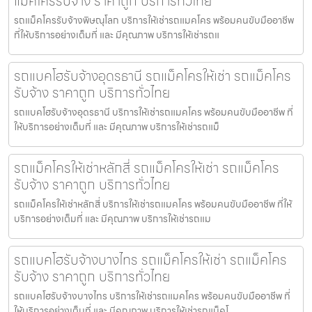
แม็คโครรับจ้าง ราคาถูก บริการทั่วไทย
รถแม็คโครรับจ้างพิษณุโลก บริการให้เช่ารถแมคโคร พร้อมคนขับมืออาชีพ
ที่ให้บริการอย่างเต็มที่ และ มีคุณภาพ บริการให้เช่ารถแ
รถแบคโฮรับจ้างอุดรธานี รถแม็คโครให้เช่า รถแม็คโคร
รับจ้าง ราคาถูก บริการทั่วไทย
รถแบคโฮรับจ้างอุดรธานี บริการให้เช่ารถแมคโคร พร้อมคนขับมืออาชีพ ที่
ให้บริการอย่างเต็มที่ และ มีคุณภาพ บริการให้เช่ารถแม็
รถแม็คโครให้เช่าหลักสี่ รถแม็คโครให้เช่า รถแม็คโคร
รับจ้าง ราคาถูก บริการทั่วไทย
รถแม็คโครให้เช่าหลักสี่ บริการให้เช่ารถแมคโคร พร้อมคนขับมืออาชีพ ที่ให้
บริการอย่างเต็มที่ และ มีคุณภาพ บริการให้เช่ารถแม
รถแบคโฮรับจ้างบางไทร รถแม็คโครให้เช่า รถแม็คโคร
รับจ้าง ราคาถูก บริการทั่วไทย
รถแบคโฮรับจ้างบางไทร บริการให้เช่ารถแมคโคร พร้อมคนขับมืออาชีพ ที่
ให้บริการอย่างเต็มที่ และ มีคุณภาพ บริการให้เช่ารถแม็คโ