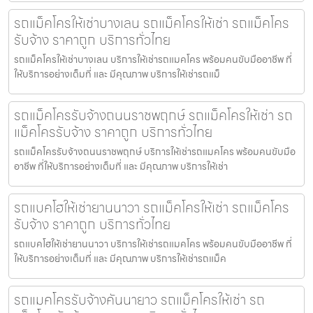
รถแม็คโครให้เช่าบางเลน รถแม็คโครให้เช่า รถแม็คโคร
รับจ้าง ราคาถูก บริการทั่วไทย
รถแม็คโครให้เช่าบางเลน บริการให้เช่ารถแมคโคร พร้อมคนขับมืออาชีพ ที่
ให้บริการอย่างเต็มที่ และ มีคุณภาพ บริการให้เช่ารถแม็
รถแม็คโครรับจ้างถนนราชพฤกษ์ รถแม็คโครให้เช่า รถ
แม็คโครรับจ้าง ราคาถูก บริการทั่วไทย
รถแม็คโครรับจ้างถนนราชพฤกษ์ บริการให้เช่ารถแมคโคร พร้อมคนขับมือ
อาชีพ ที่ให้บริการอย่างเต็มที่ และ มีคุณภาพ บริการให้เช่า
รถแบคโฮให้เช่ายานนาวา รถแม็คโครให้เช่า รถแม็คโคร
รับจ้าง ราคาถูก บริการทั่วไทย
รถแบคโฮให้เช่ายานนาวา บริการให้เช่ารถแมคโคร พร้อมคนขับมืออาชีพ ที่
ให้บริการอย่างเต็มที่ และ มีคุณภาพ บริการให้เช่ารถแม็ค
รถแมคโครรับจ้างคันนายาว รถแม็คโครให้เช่า รถ