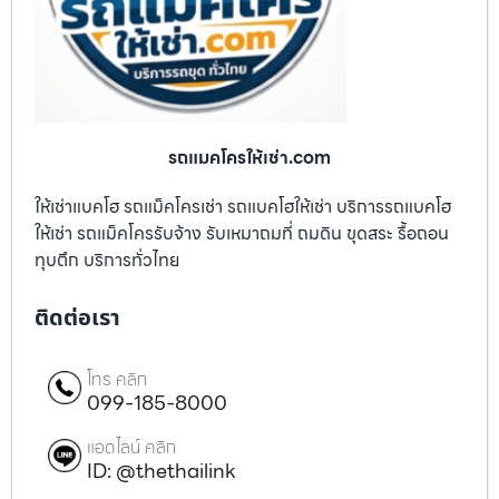
รถแมคโครให้เช่า.com
ให้เช่าแบคโฮ รถแม็คโครเช่า รถแบคโฮให้เช่า บริการรถแบคโฮ
ให้เช่า รถแม็คโครรับจ้าง รับเหมาถมที่ ถมดิน ขุดสระ รื้อถอน
ทุบตึก บริการทั่วไทย
ติดต่อเรา
โทร คลิก
099-185-8000
แอดไลน์ คลิก
ID: @thethailink