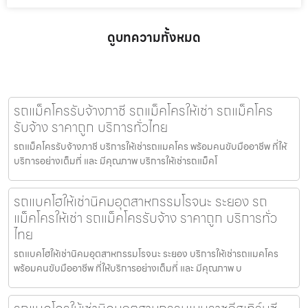
ดูบทความทั้งหมด
รถแม็คโครรับจ้างภาชี รถแม็คโครให้เช่า รถแม็คโคร
รับจ้าง ราคาถูก บริการทั่วไทย
รถแม็คโครรับจ้างภาชี บริการให้เช่ารถแมคโคร พร้อมคนขับมืออาชีพ ที่ให้
บริการอย่างเต็มที่ และ มีคุณภาพ บริการให้เช่ารถแม็คโ
รถแบคโฮให้เช่านิคมอุตสาหกรรมโรจนะ ระยอง รถ
แม็คโครให้เช่า รถแม็คโครรับจ้าง ราคาถูก บริการทั่ว
ไทย
รถแบคโฮให้เช่านิคมอุตสาหกรรมโรจนะ ระยอง บริการให้เช่ารถแมคโคร
พร้อมคนขับมืออาชีพ ที่ให้บริการอย่างเต็มที่ และ มีคุณภาพ บ