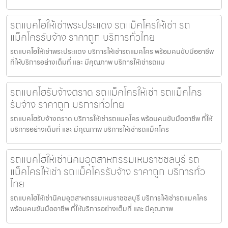
รถแบคโฮให้เช่าพระประแดง รถแม็คโครให้เช่า รถ
แม็คโครรับจ้าง ราคาถูก บริการทั่วไทย
รถแบคโฮให้เช่าพระประแดง บริการให้เช่ารถแมคโคร พร้อมคนขับมืออาชีพ
ที่ให้บริการอย่างเต็มที่ และ มีคุณภาพ บริการให้เช่ารถแม
รถแบคโฮรับจ้างตราด รถแม็คโครให้เช่า รถแม็คโคร
รับจ้าง ราคาถูก บริการทั่วไทย
รถแบคโฮรับจ้างตราด บริการให้เช่ารถแมคโคร พร้อมคนขับมืออาชีพ ที่ให้
บริการอย่างเต็มที่ และ มีคุณภาพ บริการให้เช่ารถแม็คโคร
รถแบคโฮให้เช่านิคมอุตสาหกรรมเหมราชชลบุรี รถ
แม็คโครให้เช่า รถแม็คโครรับจ้าง ราคาถูก บริการทั่ว
ไทย
รถแบคโฮให้เช่านิคมอุตสาหกรรมเหมราชชลบุรี บริการให้เช่ารถแมคโคร
พร้อมคนขับมืออาชีพ ที่ให้บริการอย่างเต็มที่ และ มีคุณภาพ