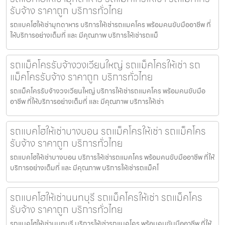
รับจ้าง ราคาถูก บริการทั่วไทย
รถแบคโฮให้เช่ามุกดาหาร บริการให้เช่ารถแมคโคร พร้อมคนขับมืออาชีพ ที่
ให้บริการอย่างเต็มที่ และ มีคุณภาพ บริการให้เช่ารถแม็
รถแม็คโครรับจ้างวงเวียนใหญ่ รถแม็คโครให้เช่า รถ
แม็คโครรับจ้าง ราคาถูก บริการทั่วไทย
รถแม็คโครรับจ้างวงเวียนใหญ่ บริการให้เช่ารถแมคโคร พร้อมคนขับมือ
อาชีพ ที่ให้บริการอย่างเต็มที่ และ มีคุณภาพ บริการให้เช่า
รถแบคโฮให้เช่าบางบอน รถแม็คโครให้เช่า รถแม็คโคร
รับจ้าง ราคาถูก บริการทั่วไทย
รถแบคโฮให้เช่าบางบอน บริการให้เช่ารถแมคโคร พร้อมคนขับมืออาชีพ ที่ให้
บริการอย่างเต็มที่ และ มีคุณภาพ บริการให้เช่ารถแม็คโ
รถแบคโฮให้เช่านนทบุรี รถแม็คโครให้เช่า รถแม็คโคร
รับจ้าง ราคาถูก บริการทั่วไทย
รถแบคโฮให้เช่านนทบุรี บริการให้เช่ารถแมคโคร พร้อมคนขับมืออาชีพ ที่ให้