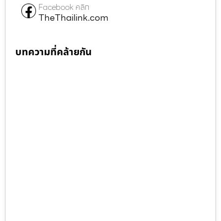
Facebook คลิก
TheThailink.com
บทความที่คล้ายกัน