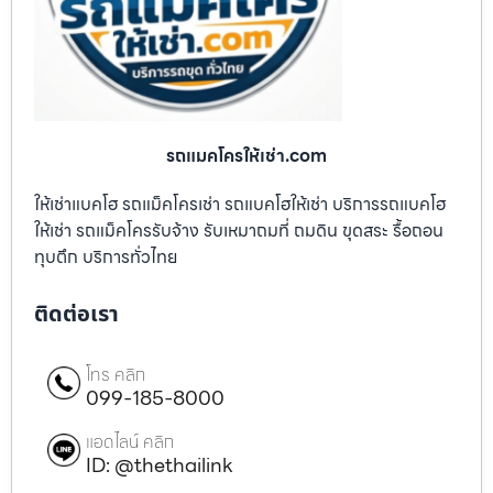
รถแมคโครให้เช่า.com
ให้เช่าแบคโฮ รถแม็คโครเช่า รถแบคโฮให้เช่า บริการรถแบคโฮ
ให้เช่า รถแม็คโครรับจ้าง รับเหมาถมที่ ถมดิน ขุดสระ รื้อถอน
ทุบตึก บริการทั่วไทย
ติดต่อเรา
โทร คลิก
099-185-8000
แอดไลน์ คลิก
ID: @thethailink