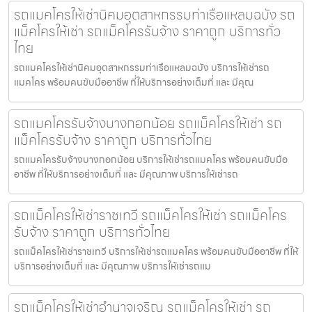
รถแมคโครให้เช่านิคมอุตสาหกรรมท่าเรือแหลมฉบัง รถ
แม็คโครให้เช่า รถแม็คโครรับจ้าง ราคาถูก บริการทั่ว
ไทย
รถแมคโครให้เช่านิคมอุตสาหกรรมท่าเรือแหลมฉบัง บริการให้เช่ารถ
แมคโคร พร้อมคนขับมืออาชีพ ที่ให้บริการอย่างเต็มที่ และ มีคุณ
รถแมคโครรับจ้างบางกอกน้อย รถแม็คโครให้เช่า รถ
แม็คโครรับจ้าง ราคาถูก บริการทั่วไทย
รถแมคโครรับจ้างบางกอกน้อย บริการให้เช่ารถแมคโคร พร้อมคนขับมือ
อาชีพ ที่ให้บริการอย่างเต็มที่ และ มีคุณภาพ บริการให้เช่ารถ
รถแม็คโครให้เช่าราชเทวี รถแม็คโครให้เช่า รถแม็คโคร
รับจ้าง ราคาถูก บริการทั่วไทย
รถแม็คโครให้เช่าราชเทวี บริการให้เช่ารถแมคโคร พร้อมคนขับมืออาชีพ ที่ให้
บริการอย่างเต็มที่ และ มีคุณภาพ บริการให้เช่ารถแม
รถแม็คโครให้เช่าอำนาจเจริญ รถแม็คโครให้เช่า รถ