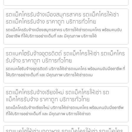
รถแม็คโครรับจ้างเมืองสมุทรสาคร รถแม็คโครให้เช่า
รถแม็คโครรับจ้าง ราคาถูก บริการทั่วไทย
รถแม็คโครรับจ้างเมืองสมุทรสาคร บริการให้เช่ารถแมคโคร พร้อมคนขับ
มืออาชีพ ที่ให้บริการอย่างเต็มที่ และ มีคุณภาพ บริการให้เ
รถแบคโฮรับจ้างอุตรดิตถ์ รถแม็คโครให้เช่า รถแม็คโคร
รับจ้าง ราคาถูก บริการทั่วไทย
รถแบคโฮรับจ้างอุตรดิตถ์ บริการให้เช่ารถแมคโคร พร้อมคนขับมืออาชีพ ที่
ให้บริการอย่างเต็มที่ และ มีคุณภาพ บริการให้เช่ารถแม
รถแม็คโครรับจ้างเชียงใหม่ รถแม็คโครให้เช่า รถ
แม็คโครรับจ้าง ราคาถูก บริการทั่วไทย
รถแม็คโครรับจ้างเชียงใหม่ บริการให้เช่ารถแมคโคร พร้อมคนขับมืออาชีพ
ที่ให้บริการอย่างเต็มที่ และ มีคุณภาพ บริการให้เช่ารถ
รถแบคโฮให้เช่ามุกดาหาร รถแม็คโครให้เช่า รถแม็คโคร