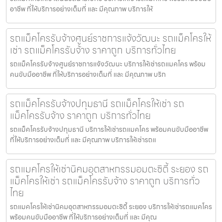
อาชีพ ที่ให้บริการอย่างเต็มที่ และ มีคุณภาพ บริการให้
รถแม็คโครรับจ้างศูนย์ราชการแจ้งวัฒนะ รถแม็คโครให้
เช่า รถแม็คโครรับจ้าง ราคาถูก บริการทั่วไทย
รถแม็คโครรับจ้างศูนย์ราชการแจ้งวัฒนะ บริการให้เช่ารถแมคโคร พร้อม
คนขับมืออาชีพ ที่ให้บริการอย่างเต็มที่ และ มีคุณภาพ บริก
รถแม็คโครรับจ้างปทุมธานี รถแม็คโครให้เช่า รถ
แม็คโครรับจ้าง ราคาถูก บริการทั่วไทย
รถแม็คโครรับจ้างปทุมธานี บริการให้เช่ารถแมคโคร พร้อมคนขับมืออาชีพ
ที่ให้บริการอย่างเต็มที่ และ มีคุณภาพ บริการให้เช่ารถแ
รถแมคโครให้เช่านิคมอุตสาหกรรมอมตะซิตี้ ระยอง รถ
แม็คโครให้เช่า รถแม็คโครรับจ้าง ราคาถูก บริการทั่ว
ไทย
รถแมคโครให้เช่านิคมอุตสาหกรรมอมตะซิตี้ ระยอง บริการให้เช่ารถแมคโคร
พร้อมคนขับมืออาชีพ ที่ให้บริการอย่างเต็มที่ และ มีคุณ