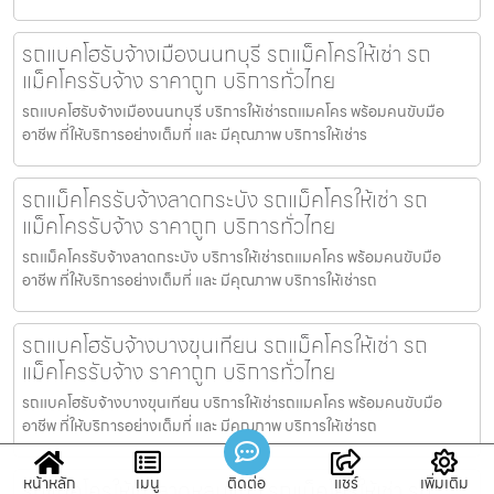
รถแบคโฮรับจ้างเมืองนนทบุรี รถแม็คโครให้เช่า รถ
แม็คโครรับจ้าง ราคาถูก บริการทั่วไทย
รถแบคโฮรับจ้างเมืองนนทบุรี บริการให้เช่ารถแมคโคร พร้อมคนขับมือ
อาชีพ ที่ให้บริการอย่างเต็มที่ และ มีคุณภาพ บริการให้เช่าร
รถแม็คโครรับจ้างลาดกระบัง รถแม็คโครให้เช่า รถ
แม็คโครรับจ้าง ราคาถูก บริการทั่วไทย
รถแม็คโครรับจ้างลาดกระบัง บริการให้เช่ารถแมคโคร พร้อมคนขับมือ
อาชีพ ที่ให้บริการอย่างเต็มที่ และ มีคุณภาพ บริการให้เช่ารถ
รถแบคโฮรับจ้างบางขุนเทียน รถแม็คโครให้เช่า รถ
แม็คโครรับจ้าง ราคาถูก บริการทั่วไทย
รถแบคโฮรับจ้างบางขุนเทียน บริการให้เช่ารถแมคโคร พร้อมคนขับมือ
อาชีพ ที่ให้บริการอย่างเต็มที่ และ มีคุณภาพ บริการให้เช่ารถ
หน้าหลัก
เมนู
ติดต่อ
แชร์
เพิ่มเติม
รถแม็คโครให้เช่าลาดหลุมแก้ว รถแม็คโครให้เช่า รถ