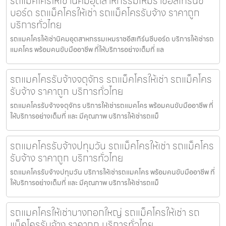
รถแมคโครให้เช่านิคมอุตสาหกรรมเหมราชอีสเทิร์นซี
บอร์ด รถแม็คโครให้เช่า รถแม็คโครรับจ้าง ราคาถูก
บริการทั่วไทย
รถแมคโครให้เช่านิคมอุตสาหกรรมเหมราชอีสเทิร์นซีบอร์ด บริการให้เช่ารถ
แมคโคร พร้อมคนขับมืออาชีพ ที่ให้บริการอย่างเต็มที่ แล
รถแมคโครรับจ้างจตุจักร รถแม็คโครให้เช่า รถแม็คโคร
รับจ้าง ราคาถูก บริการทั่วไทย
รถแมคโครรับจ้างจตุจักร บริการให้เช่ารถแมคโคร พร้อมคนขับมืออาชีพ ที่
ให้บริการอย่างเต็มที่ และ มีคุณภาพ บริการให้เช่ารถแม็
รถแมคโครรับจ้างปทุมวัน รถแม็คโครให้เช่า รถแม็คโคร
รับจ้าง ราคาถูก บริการทั่วไทย
รถแมคโครรับจ้างปทุมวัน บริการให้เช่ารถแมคโคร พร้อมคนขับมืออาชีพ ที่
ให้บริการอย่างเต็มที่ และ มีคุณภาพ บริการให้เช่ารถแม็
รถแมคโครให้เช่าบางกอกใหญ่ รถแม็คโครให้เช่า รถ
แม็คโครรับจ้าง ราคาถูก บริการทั่วไทย