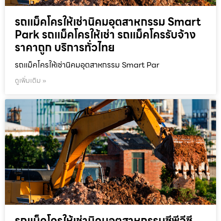
รถแม็คโครให้เช่านิคมอุตสาหกรรม Smart
Park รถแม็คโครให้เช่า รถแม็คโครรับจ้าง
ราคาถูก บริการทั่วไทย
รถแม็คโครให้เช่านิคมอุตสาหกรรม Smart Par
ดูเพิ่มเติม »
รถแม็คโครให้เช่านิคมอุตสาหกรรมซีพีจีซี