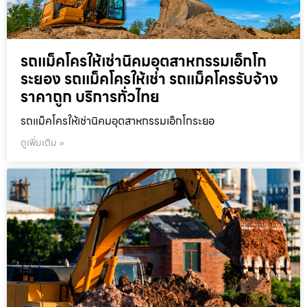
รถแม็คโครให้เช่านิคมอุตสาหกรรมเอ็กโก
ระยอง รถแม็คโครให้เช่า รถแม็คโครรับจ้าง
ราคาถูก บริการทั่วไทย
รถแม็คโครให้เช่านิคมอุตสาหกรรมเอ็กโกระยอ
ดูเพิ่มเติม »