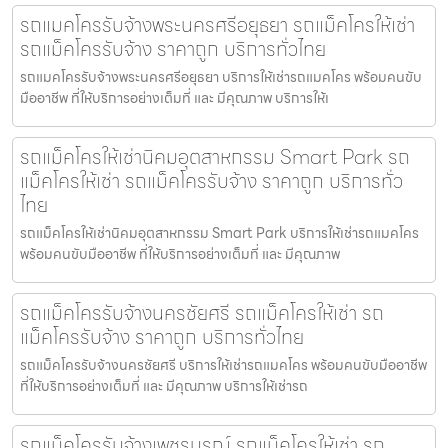
รถแมคโครรับจ้างพระนครศรีอยุธยา รถแม็คโครให้เช่า
รถแม็คโครรับจ้าง ราคาถูก บริการทั่วไทย
รถแมคโครรับจ้างพระนครศรีอยุธยา บริการให้เช่ารถแมคโคร พร้อมคนขับ
มืออาชีพ ที่ให้บริการอย่างเต็มที่ และ มีคุณภาพ บริการให้เ
รถแม็คโครให้เช่านิคมอุตสาหกรรม Smart Park รถ
แม็คโครให้เช่า รถแม็คโครรับจ้าง ราคาถูก บริการทั่ว
ไทย
รถแม็คโครให้เช่านิคมอุตสาหกรรม Smart Park บริการให้เช่ารถแมคโคร
พร้อมคนขับมืออาชีพ ที่ให้บริการอย่างเต็มที่ และ มีคุณภาพ
รถแม็คโครรับจ้างนครชัยศรี รถแม็คโครให้เช่า รถ
แม็คโครรับจ้าง ราคาถูก บริการทั่วไทย
รถแม็คโครรับจ้างนครชัยศรี บริการให้เช่ารถแมคโคร พร้อมคนขับมืออาชีพ
ที่ให้บริการอย่างเต็มที่ และ มีคุณภาพ บริการให้เช่ารถ
รถแม็คโครรับจ้างเพชรบูรณ์ รถแม็คโครให้เช่า รถ