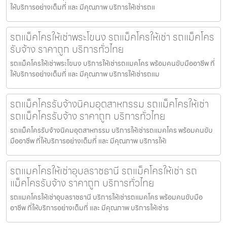
ให้บริการอย่างเต็มที่ และ มีคุณภาพ บริการให้เช่ารถแ
รถแม็คโครให้เช่าพระโขนง รถแม็คโครให้เช่า รถแม็คโคร
รับจ้าง ราคาถูก บริการทั่วไทย
รถแม็คโครให้เช่าพระโขนง บริการให้เช่ารถแมคโคร พร้อมคนขับมืออาชีพ ที่
ให้บริการอย่างเต็มที่ และ มีคุณภาพ บริการให้เช่ารถแม
รถแม็คโครรับจ้างนิคมอุตสาหกรรม รถแม็คโครให้เช่า
รถแม็คโครรับจ้าง ราคาถูก บริการทั่วไทย
รถแม็คโครรับจ้างนิคมอุตสาหกรรม บริการให้เช่ารถแมคโคร พร้อมคนขับ
มืออาชีพ ที่ให้บริการอย่างเต็มที่ และ มีคุณภาพ บริการให้เ
รถแมคโครให้เช่าอุบลราชธานี รถแม็คโครให้เช่า รถ
แม็คโครรับจ้าง ราคาถูก บริการทั่วไทย
รถแมคโครให้เช่าอุบลราชธานี บริการให้เช่ารถแมคโคร พร้อมคนขับมือ
อาชีพ ที่ให้บริการอย่างเต็มที่ และ มีคุณภาพ บริการให้เช่าร