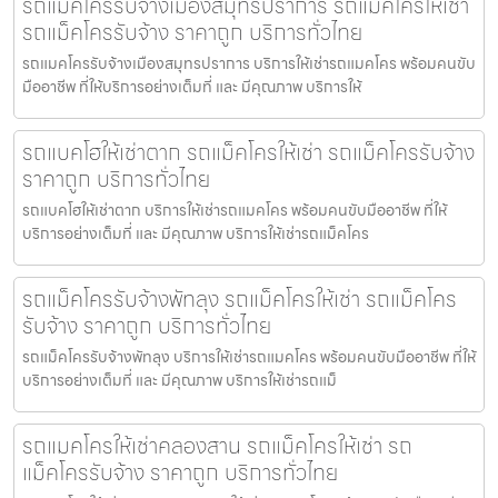
รถแมคโครรับจ้างเมืองสมุทรปราการ รถแม็คโครให้เช่า
รถแม็คโครรับจ้าง ราคาถูก บริการทั่วไทย
รถแมคโครรับจ้างเมืองสมุทรปราการ บริการให้เช่ารถแมคโคร พร้อมคนขับ
มืออาชีพ ที่ให้บริการอย่างเต็มที่ และ มีคุณภาพ บริการให้
รถแบคโฮให้เช่าตาก รถแม็คโครให้เช่า รถแม็คโครรับจ้าง
ราคาถูก บริการทั่วไทย
รถแบคโฮให้เช่าตาก บริการให้เช่ารถแมคโคร พร้อมคนขับมืออาชีพ ที่ให้
บริการอย่างเต็มที่ และ มีคุณภาพ บริการให้เช่ารถแม็คโคร
รถแม็คโครรับจ้างพัทลุง รถแม็คโครให้เช่า รถแม็คโคร
รับจ้าง ราคาถูก บริการทั่วไทย
รถแม็คโครรับจ้างพัทลุง บริการให้เช่ารถแมคโคร พร้อมคนขับมืออาชีพ ที่ให้
บริการอย่างเต็มที่ และ มีคุณภาพ บริการให้เช่ารถแม็
รถแมคโครให้เช่าคลองสาน รถแม็คโครให้เช่า รถ
แม็คโครรับจ้าง ราคาถูก บริการทั่วไทย