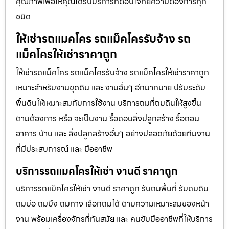
คุณภาพเพื่อให้คุณได้รับบริการที่ตอบโจทย์ความต้องการทุก
ชนิด
ให้เช่ารถแมคโคร รถแม็คโครรับจ้าง รถ
แม็คโครให้เช่าราคาถูก
ให้เช่ารถแม็คโคร รถแม็คโครรับจ้าง รถแม็คโครให้เช่าราคาถูก
เหมาะสำหรับงานขุดดิน และ งานอื่นๆ อีกมากมาย ปรับระดับ
พื้นดินให้เหมาะสมกับการใช้งาน บริการถมที่ถมดินให้สูงขึ้น
ตามต้องการ หรือ จะเป็นงาน รื้อถอนสิ่งปลูกสร้าง รื้อถอน
อาคาร บ้าน และ สิ่งปลูกสร้างอื่นๆ อย่างปลอดภัยด้วยทีมงาน
ที่มีประสบการณ์ และ มืออาชีพ
บริการรถแมคโครให้เช่า งานดี ราคาถูก
บริการรถแม็คโครให้เช่า งานดี ราคาถูก รับถมพื้นที่ รับถมดิน
ถมบ่อ ถมบึง ถมทาง เลือกถมได้ ตามความเหมาะสมของหน้า
งาน พร้อมเครื่องจักรที่ทันสมัย และ คนขับมืออาชีพที่ให้บริการ