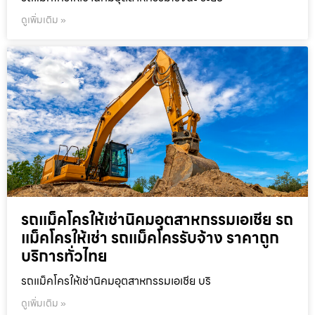
ดูเพิ่มเติม »
รถแม็คโครให้เช่านิคมอุตสาหกรรมเอเชีย รถ
แม็คโครให้เช่า รถแม็คโครรับจ้าง ราคาถูก
บริการทั่วไทย
รถแม็คโครให้เช่านิคมอุตสาหกรรมเอเชีย บริ
ดูเพิ่มเติม »