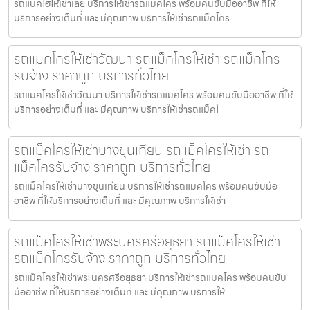
รถแบคโฮให้เช่าเลย บริการให้เช่ารถแมคโคร พร้อมคนขับมืออาชีพ ที่ให้
บริการอย่างเต็มที่ และ มีคุณภาพ บริการให้เช่ารถแม็คโคร
รถแมคโครให้เช่าวัฒนา รถแม็คโครให้เช่า รถแม็คโคร
รับจ้าง ราคาถูก บริการทั่วไทย
รถแมคโครให้เช่าวัฒนา บริการให้เช่ารถแมคโคร พร้อมคนขับมืออาชีพ ที่ให้
บริการอย่างเต็มที่ และ มีคุณภาพ บริการให้เช่ารถแม็คโ
รถแม็คโครให้เช่าบางขุนเทียน รถแม็คโครให้เช่า รถ
แม็คโครรับจ้าง ราคาถูก บริการทั่วไทย
รถแม็คโครให้เช่าบางขุนเทียน บริการให้เช่ารถแมคโคร พร้อมคนขับมือ
อาชีพ ที่ให้บริการอย่างเต็มที่ และ มีคุณภาพ บริการให้เช่า
รถแม็คโครให้เช่าพระนครศรีอยุธยา รถแม็คโครให้เช่า
รถแม็คโครรับจ้าง ราคาถูก บริการทั่วไทย
รถแม็คโครให้เช่าพระนครศรีอยุธยา บริการให้เช่ารถแมคโคร พร้อมคนขับ
มืออาชีพ ที่ให้บริการอย่างเต็มที่ และ มีคุณภาพ บริการให้