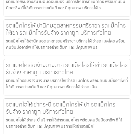
รถแบคโฮรับจ้างสนามบินดอนเมือง บริการให้เช่ารถแมคโคร พร้อมคนขับ
มืออาชีพ ที่ให้บริการอย่างเต็มที่ และ มีคุณภาพ บริการให้เช
รถแม็คโครให้เช่านิคมอุตสาหกรรมศรีราชา รถแม็คโคร
ให้เช่า รถแม็คโครรับจ้าง ราคาถูก บริการทั่วไทย
รถแม็คโครให้เช่านิคมอุตสาหกรรมศรีราชา บริการให้เช่ารถแมคโคร พร้อม
คนขับมืออาชีพ ที่ให้บริการอย่างเต็มที่ และ มีคุณภาพ บริ
รถแมคโครรับจ้างบางบาล รถแม็คโครให้เช่า รถแม็คโคร
รับจ้าง ราคาถูก บริการทั่วไทย
รถแมคโครรับจ้างบางบาล บริการให้เช่ารถแมคโคร พร้อมคนขับมืออาชีพ ที่
ให้บริการอย่างเต็มที่ และ มีคุณภาพ บริการให้เช่ารถแม็ค
รถแบคโฮให้เช่ากระบี่ รถแม็คโครให้เช่า รถแม็คโคร
รับจ้าง ราคาถูก บริการทั่วไทย
รถแบคโฮให้เช่ากระบี่ บริการให้เช่ารถแมคโคร พร้อมคนขับมืออาชีพ ที่ให้
บริการอย่างเต็มที่ และ มีคุณภาพ บริการให้เช่ารถแม็คโ