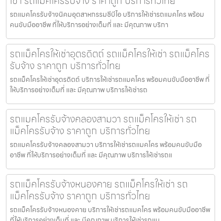
เช่า รถแม็คโครรับจ้าง ราคาถูก บริการทั่วไทย
รถแมคโครรับจ้างนิคมอุตสาหกรรมซีบีไอ บริการให้เช่ารถแมคโคร พร้อม
คนขับมืออาชีพ ที่ให้บริการอย่างเต็มที่ และ มีคุณภาพ บริกา
รถแม็คโครให้เช่าอุตรดิตถ์ รถแม็คโครให้เช่า รถแม็คโคร
รับจ้าง ราคาถูก บริการทั่วไทย
รถแม็คโครให้เช่าอุตรดิตถ์ บริการให้เช่ารถแมคโคร พร้อมคนขับมืออาชีพ ที่
ให้บริการอย่างเต็มที่ และ มีคุณภาพ บริการให้เช่ารถ
รถแมคโครรับจ้างคลองสามวา รถแม็คโครให้เช่า รถ
แม็คโครรับจ้าง ราคาถูก บริการทั่วไทย
รถแมคโครรับจ้างคลองสามวา บริการให้เช่ารถแมคโคร พร้อมคนขับมือ
อาชีพ ที่ให้บริการอย่างเต็มที่ และ มีคุณภาพ บริการให้เช่ารถแ
รถแม็คโครรับจ้างหนองคาย รถแม็คโครให้เช่า รถ
แม็คโครรับจ้าง ราคาถูก บริการทั่วไทย
รถแม็คโครรับจ้างหนองคาย บริการให้เช่ารถแมคโคร พร้อมคนขับมืออาชีพ
ที่ให้บริการอย่างเต็มที่ และ มีคุณภาพ บริการให้เช่ารถแม