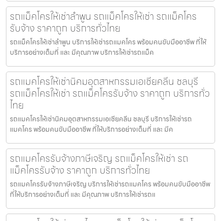
รถแม็คโครให้เช่าลำพูน รถแม็คโครให้เช่า รถแม็คโคร
รับจ้าง ราคาถูก บริการทั่วไทย
รถแม็คโครให้เช่าลำพูน บริการให้เช่ารถแมคโคร พร้อมคนขับมืออาชีพ ที่ให้
บริการอย่างเต็มที่ และ มีคุณภาพ บริการให้เช่ารถแม็ค
รถแมคโครให้เช่านิคมอุตสาหกรรมเอเชียคลีน ชลบุรี
รถแม็คโครให้เช่า รถแม็คโครรับจ้าง ราคาถูก บริการทั่ว
ไทย
รถแมคโครให้เช่านิคมอุตสาหกรรมเอเชียคลีน ชลบุรี บริการให้เช่ารถ
แมคโคร พร้อมคนขับมืออาชีพ ที่ให้บริการอย่างเต็มที่ และ มีค
รถแมคโครรับจ้างภาษีเจริญ รถแม็คโครให้เช่า รถ
แม็คโครรับจ้าง ราคาถูก บริการทั่วไทย
รถแมคโครรับจ้างภาษีเจริญ บริการให้เช่ารถแมคโคร พร้อมคนขับมืออาชีพ
ที่ให้บริการอย่างเต็มที่ และ มีคุณภาพ บริการให้เช่ารถแ