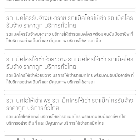
รถแมคโครรับจ้างมหาราช รถแม็คโครให้เช่า รถแม็คโคร
รับจ้าง ราคาถูก บริการทั่วไทย
รถแมคโครรับจ้างมหาราช บริการให้เช่ารถแมคโคร พร้อมคนขับมืออาชีพ ที่
ให้บริการอย่างเต็มที่ และ มีคุณภาพ บริการให้เช่ารถแม็ค
รถแม็คโครให้เช่าห้วยขวาง รถแม็คโครให้เช่า รถแม็คโคร
รับจ้าง ราคาถูก บริการทั่วไทย
รถแม็คโครให้เช่าห้วยขวาง บริการให้เช่ารถแมคโคร พร้อมคนขับมืออาชีพ ที่
ให้บริการอย่างเต็มที่ และ มีคุณภาพ บริการให้เช่ารถแ
รถแบคโฮให้เช่าแพร่ รถแม็คโครให้เช่า รถแม็คโครรับจ้าง
ราคาถูก บริการทั่วไทย
รถแบคโฮให้เช่าแพร่ บริการให้เช่ารถแมคโคร พร้อมคนขับมืออาชีพ ที่ให้
บริการอย่างเต็มที่ และ มีคุณภาพ บริการให้เช่ารถแม็คโคร