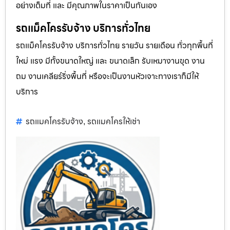
อย่างเต็มที่ และ มีคุณภาพในราคาเป็นกันเอง
รถแม็คโครรับจ้าง บริการทั่วไทย
รถแม็คโครรับจ้าง บริการทั่วไทย รายวัน รายเดือน ทั่วทุกพื้นที่
ใหม่ แรง มีทั้งขนาดใหญ่ และ ขนาดเล็ก รับเหมางานขุด งาน
ถม งานเคลียร์ริ่งพื้นที่ หรือจะเป็นงานหัวเจาะทางเราก็มีให้
บริการ
รถแมคโครรับจ้าง
รถแมคโครให้เช่า
,