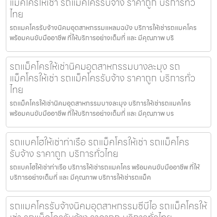
แม็คโครให้เช่า รถแม็คโครรับจ้าง ราคาถูก บริการทั่ว
ไทย
รถแมคโครรับจ้างนิคมอุตสาหกรรมแหลมฉบัง บริการให้เช่ารถแมคโคร
พร้อมคนขับมืออาชีพ ที่ให้บริการอย่างเต็มที่ และ มีคุณภาพ บริ
รถแม็คโครให้เช่านิคมอุตสาหกรรมบางละมุง รถ
แม็คโครให้เช่า รถแม็คโครรับจ้าง ราคาถูก บริการทั่ว
ไทย
รถแม็คโครให้เช่านิคมอุตสาหกรรมบางละมุง บริการให้เช่ารถแมคโคร
พร้อมคนขับมืออาชีพ ที่ให้บริการอย่างเต็มที่ และ มีคุณภาพ บร
รถแบคโฮให้เช่าท่าเรือ รถแม็คโครให้เช่า รถแม็คโคร
รับจ้าง ราคาถูก บริการทั่วไทย
รถแบคโฮให้เช่าท่าเรือ บริการให้เช่ารถแมคโคร พร้อมคนขับมืออาชีพ ที่ให้
บริการอย่างเต็มที่ และ มีคุณภาพ บริการให้เช่ารถแม็ค
รถแมคโครรับจ้างนิคมอุตสาหกรรมซีบีไอ รถแม็คโครให้