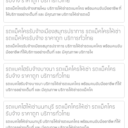
รับจ้าง ราคาถูก บริการทั่วไทย
รถแม็คโครรับจ้างสายไหม บริการให้เช่ารถแมคโคร พร้อมคนขับมืออาชีพ ที่
ให้บริการอย่างเต็มที่ และ มีคุณภาพ บริการให้เช่ารถแม็
รถแม็คโครรับจ้างเมืองสมุทรปราการ รถแม็คโครให้เช่า
รถแม็คโครรับจ้าง ราคาถูก บริการทั่วไทย
รถแม็คโครรับจ้างเมืองสมุทรปราการ บริการให้เช่ารถแมคโคร พร้อมคนขับ
มืออาชีพ ที่ให้บริการอย่างเต็มที่ และ มีคุณภาพ บริการให
รถแบคโฮรับจ้างบางนา รถแม็คโครให้เช่า รถแม็คโคร
รับจ้าง ราคาถูก บริการทั่วไทย
รถแบคโฮรับจ้างบางนา บริการให้เช่ารถแมคโคร พร้อมคนขับมืออาชีพ ที่ให้
บริการอย่างเต็มที่ และ มีคุณภาพ บริการให้เช่ารถแม็คโค
รถแบคโฮให้เช่านนทบุรี รถแม็คโครให้เช่า รถแม็คโคร
รับจ้าง ราคาถูก บริการทั่วไทย
รถแบคโฮให้เช่านนทบุรี บริการให้เช่ารถแมคโคร พร้อมคนขับมืออาชีพ ที่ให้
บริการอย่างเต็มที่ และ มีคุณภาพ บริการให้เช่ารถแม็ค