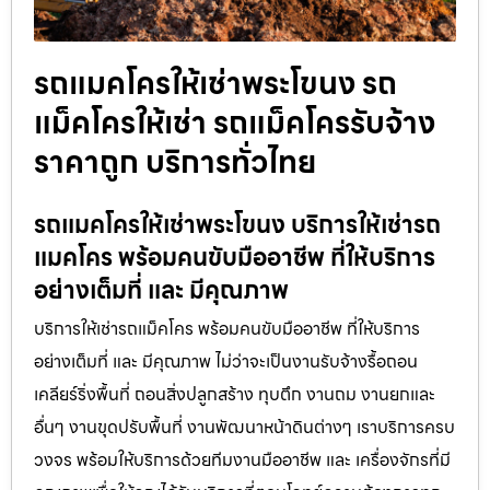
รถแมคโครให้เช่าพระโขนง รถ
แม็คโครให้เช่า รถแม็คโครรับจ้าง
ราคาถูก บริการทั่วไทย
รถแมคโครให้เช่าพระโขนง บริการให้เช่ารถ
แมคโคร พร้อมคนขับมืออาชีพ ที่ให้บริการ
อย่างเต็มที่ และ มีคุณภาพ
บริการให้เช่ารถแม็คโคร พร้อมคนขับมืออาชีพ ที่ให้บริการ
อย่างเต็มที่ และ มีคุณภาพ ไม่ว่าจะเป็นงานรับจ้างรื้อถอน
เคลียร์ริ่งพื้นที่ ถอนสิ่งปลูกสร้าง ทุบตึก งานถม งานยกและ
อื่นๆ งานขุดปรับพื้นที่ งานพัฒนาหน้าดินต่างๆ เราบริการครบ
วงจร พร้อมให้บริการด้วยทีมงานมืออาชีพ และ เครื่องจักรที่มี