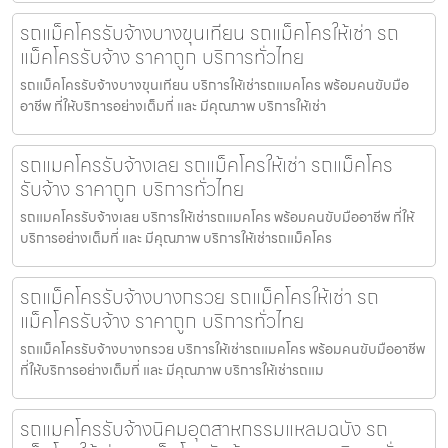
รถแม็คโครรับจ้างบางขุนเทียน รถแม็คโครให้เช่า รถ
แม็คโครรับจ้าง ราคาถูก บริการทั่วไทย
รถแม็คโครรับจ้างบางขุนเทียน บริการให้เช่ารถแมคโคร พร้อมคนขับมือ
อาชีพ ที่ให้บริการอย่างเต็มที่ และ มีคุณภาพ บริการให้เช่า
รถแมคโครรับจ้างเลย รถแม็คโครให้เช่า รถแม็คโคร
รับจ้าง ราคาถูก บริการทั่วไทย
รถแมคโครรับจ้างเลย บริการให้เช่ารถแมคโคร พร้อมคนขับมืออาชีพ ที่ให้
บริการอย่างเต็มที่ และ มีคุณภาพ บริการให้เช่ารถแม็คโคร
รถแม็คโครรับจ้างบางกรวย รถแม็คโครให้เช่า รถ
แม็คโครรับจ้าง ราคาถูก บริการทั่วไทย
รถแม็คโครรับจ้างบางกรวย บริการให้เช่ารถแมคโคร พร้อมคนขับมืออาชีพ
ที่ให้บริการอย่างเต็มที่ และ มีคุณภาพ บริการให้เช่ารถแม
รถแมคโครรับจ้างนิคมอุตสาหกรรมแหลมฉบัง รถ