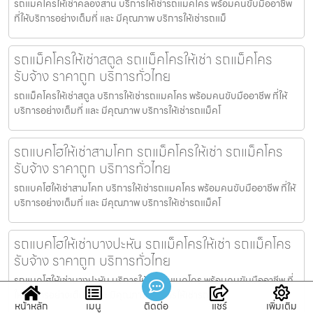
รถแมคโครให้เช่าคลองสาน บริการให้เช่ารถแมคโคร พร้อมคนขับมืออาชีพ
ที่ให้บริการอย่างเต็มที่ และ มีคุณภาพ บริการให้เช่ารถแม็
รถแม็คโครให้เช่าสตูล รถแม็คโครให้เช่า รถแม็คโคร
รับจ้าง ราคาถูก บริการทั่วไทย
รถแม็คโครให้เช่าสตูล บริการให้เช่ารถแมคโคร พร้อมคนขับมืออาชีพ ที่ให้
บริการอย่างเต็มที่ และ มีคุณภาพ บริการให้เช่ารถแม็คโ
รถแบคโฮให้เช่าสามโคก รถแม็คโครให้เช่า รถแม็คโคร
รับจ้าง ราคาถูก บริการทั่วไทย
รถแบคโฮให้เช่าสามโคก บริการให้เช่ารถแมคโคร พร้อมคนขับมืออาชีพ ที่ให้
บริการอย่างเต็มที่ และ มีคุณภาพ บริการให้เช่ารถแม็คโ
รถแบคโฮให้เช่าบางปะหัน รถแม็คโครให้เช่า รถแม็คโคร
รับจ้าง ราคาถูก บริการทั่วไทย
รถแบคโฮให้เช่าบางปะหัน บริการให้เช่ารถแมคโคร พร้อมคนขับมืออาชีพ ที่
ให้บริการอย่างเต็มที่ และ มีคุณภาพ บริการให้เช่ารถแม็
หน้าหลัก
เมนู
ติดต่อ
แชร์
เพิ่มเติม