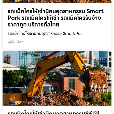
รถแม็คโครให้เช่านิคมอุตสาหกรรม Smart
Park รถแม็คโครให้เช่า รถแม็คโครรับจ้าง
ราคาถูก บริการทั่วไทย
รถแม็คโครให้เช่านิคมอุตสาหกรรม Smart Par
ดูเพิ่มเติม »
รถแม็คโครให้เช่านิคมอุตสาหกรรมซีพีจีซี