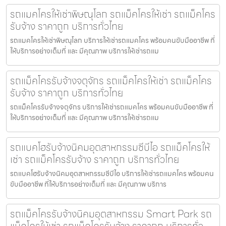
รถแมคโครให้เช่าพิษณุโลก รถแม็คโครให้เช่า รถแม็คโคร
รับจ้าง ราคาถูก บริการทั่วไทย
รถแมคโครให้เช่าพิษณุโลก บริการให้เช่ารถแมคโคร พร้อมคนขับมืออาชีพ ที่
ให้บริการอย่างเต็มที่ และ มีคุณภาพ บริการให้เช่ารถแม
รถแม็คโครรับจ้างจตุจักร รถแม็คโครให้เช่า รถแม็คโคร
รับจ้าง ราคาถูก บริการทั่วไทย
รถแม็คโครรับจ้างจตุจักร บริการให้เช่ารถแมคโคร พร้อมคนขับมืออาชีพ ที่
ให้บริการอย่างเต็มที่ และ มีคุณภาพ บริการให้เช่ารถแม
รถแบคโฮรับจ้างนิคมอุตสาหกรรมซีบีไอ รถแม็คโครให้
เช่า รถแม็คโครรับจ้าง ราคาถูก บริการทั่วไทย
รถแบคโฮรับจ้างนิคมอุตสาหกรรมซีบีไอ บริการให้เช่ารถแมคโคร พร้อมคน
ขับมืออาชีพ ที่ให้บริการอย่างเต็มที่ และ มีคุณภาพ บริการ
รถแม็คโครรับจ้างนิคมอุตสาหกรรม Smart Park รถ