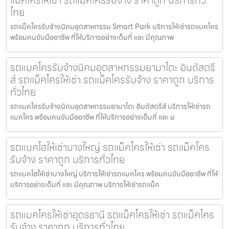
แม็คโครให้เช่า รถแม็คโครรับจ้าง ราคาถูก บริการทั่ว
ไทย
รถแม็คโครรับจ้างนิคมอุตสาหกรรม Smart Park บริการให้เช่ารถแมคโคร
พร้อมคนขับมืออาชีพ ที่ให้บริการอย่างเต็มที่ และ มีคุณภาพ
รถแมคโครรับจ้างนิคมอุตสาหกรรมยามาโตะ อินดัสตรี
ส์ รถแม็คโครให้เช่า รถแม็คโครรับจ้าง ราคาถูก บริการ
ทั่วไทย
รถแมคโครรับจ้างนิคมอุตสาหกรรมยามาโตะ อินดัสตรีส์ บริการให้เช่ารถ
แมคโคร พร้อมคนขับมืออาชีพ ที่ให้บริการอย่างเต็มที่ และ ม
รถแบคโฮให้เช่าบางใหญ่ รถแม็คโครให้เช่า รถแม็คโคร
รับจ้าง ราคาถูก บริการทั่วไทย
รถแบคโฮให้เช่าบางใหญ่ บริการให้เช่ารถแมคโคร พร้อมคนขับมืออาชีพ ที่ให้
บริการอย่างเต็มที่ และ มีคุณภาพ บริการให้เช่ารถแม็ค
รถแมคโครให้เช่าอุดรธานี รถแม็คโครให้เช่า รถแม็คโคร
รับจ้าง ราคาถูก บริการทั่วไทย