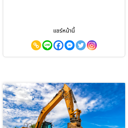
แชร์หน้านี้