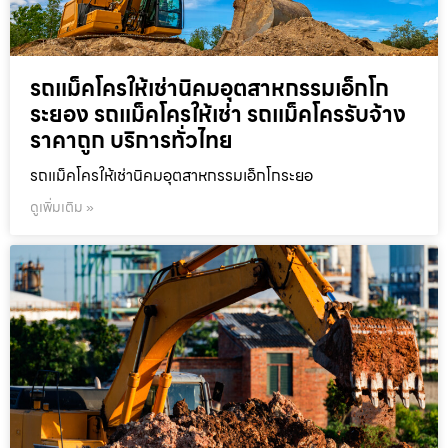
รถแม็คโครให้เช่านิคมอุตสาหกรรมเอ็กโก
ระยอง รถแม็คโครให้เช่า รถแม็คโครรับจ้าง
ราคาถูก บริการทั่วไทย
รถแม็คโครให้เช่านิคมอุตสาหกรรมเอ็กโกระยอ
ดูเพิ่มเติม »