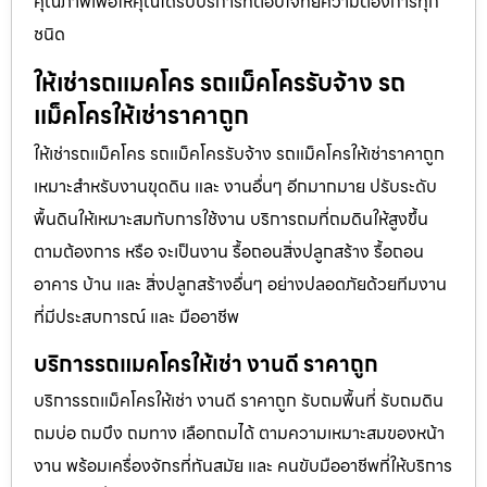
คุณภาพเพื่อให้คุณได้รับบริการที่ตอบโจทย์ความต้องการทุก
ชนิด
ให้เช่ารถแมคโคร รถแม็คโครรับจ้าง รถ
แม็คโครให้เช่าราคาถูก
ให้เช่ารถแม็คโคร รถแม็คโครรับจ้าง รถแม็คโครให้เช่าราคาถูก
เหมาะสำหรับงานขุดดิน และ งานอื่นๆ อีกมากมาย ปรับระดับ
พื้นดินให้เหมาะสมกับการใช้งาน บริการถมที่ถมดินให้สูงขึ้น
ตามต้องการ หรือ จะเป็นงาน รื้อถอนสิ่งปลูกสร้าง รื้อถอน
อาคาร บ้าน และ สิ่งปลูกสร้างอื่นๆ อย่างปลอดภัยด้วยทีมงาน
ที่มีประสบการณ์ และ มืออาชีพ
บริการรถแมคโครให้เช่า งานดี ราคาถูก
บริการรถแม็คโครให้เช่า งานดี ราคาถูก รับถมพื้นที่ รับถมดิน
ถมบ่อ ถมบึง ถมทาง เลือกถมได้ ตามความเหมาะสมของหน้า
งาน พร้อมเครื่องจักรที่ทันสมัย และ คนขับมืออาชีพที่ให้บริการ