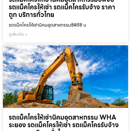
รถแม็คโครให้เช่า รถแม็คโครรับจ้าง ราคา
ถูก บริการทั่วไทย
รถแม็คโครให้เช่านิคมอุตสาหกรรมซีพีจีซี บ
ดูเพิ่มเติม »
รถแม็คโครให้เช่านิคมอุตสาหกรรม WHA
ระยอง รถแม็คโครให้เช่า รถแม็คโครรับจ้าง