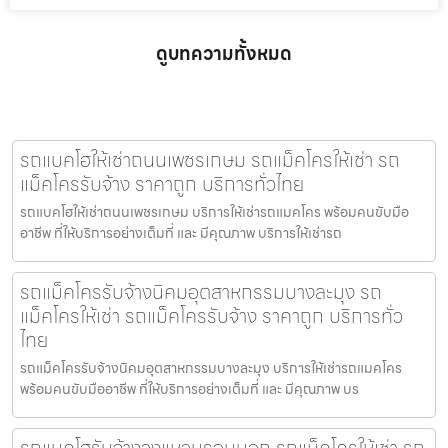
ดูบทความทั้งหมด
รถแบคโฮให้เช่าถนนเพชรเกษม รถแม็คโครให้เช่า รถ
แม็คโครรับจ้าง ราคาถูก บริการทั่วไทย
รถแบคโฮให้เช่าถนนเพชรเกษม บริการให้เช่ารถแมคโคร พร้อมคนขับมือ
อาชีพ ที่ให้บริการอย่างเต็มที่ และ มีคุณภาพ บริการให้เช่ารถ
รถแม็คโครรับจ้างนิคมอุตสาหกรรมบางละมุง รถ
แม็คโครให้เช่า รถแม็คโครรับจ้าง ราคาถูก บริการทั่ว
ไทย
รถแม็คโครรับจ้างนิคมอุตสาหกรรมบางละมุง บริการให้เช่ารถแมคโคร
พร้อมคนขับมืออาชีพ ที่ให้บริการอย่างเต็มที่ และ มีคุณภาพ บร