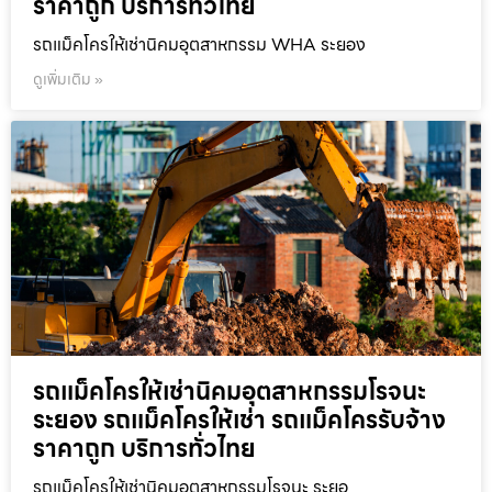
ราคาถูก บริการทั่วไทย
รถแม็คโครให้เช่านิคมอุตสาหกรรม WHA ระยอง
ดูเพิ่มเติม »
รถแม็คโครให้เช่านิคมอุตสาหกรรมโรจนะ
ระยอง รถแม็คโครให้เช่า รถแม็คโครรับจ้าง
ราคาถูก บริการทั่วไทย
รถแม็คโครให้เช่านิคมอุตสาหกรรมโรจนะ ระยอ