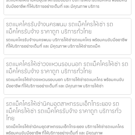
รถแบคโฮให้เช่านิคมอุตสาหกรรมซัมมิท บริการให้เช่ารถแมคโคร พร้อมคน
ขับมืออาชีพ ที่ให้บริการอย่างเต็มที่ และ มีคุณภาพ บริการ
รถแมคโครรับจ้างนครพนม รถแม็คโครให้เช่า รถ
แม็คโครรับจ้าง ราคาถูก บริการทั่วไทย
รถแมคโครรับจ้างนครพนม บริการให้เช่ารถแมคโคร พร้อมคนขับมืออาชีพ
ที่ให้บริการอย่างเต็มที่ และ มีคุณภาพ บริการให้เช่ารถแม็ค
รถแมคโครให้เช่าวงแหวนรอบนอก รถแม็คโครให้เช่า รถ
แม็คโครรับจ้าง ราคาถูก บริการทั่วไทย
รถแมคโครให้เช่าวงแหวนรอบนอก บริการให้เช่ารถแมคโคร พร้อมคนขับ
มืออาชีพ ที่ให้บริการอย่างเต็มที่ และ มีคุณภาพ บริการให้เช่า
รถแม็คโครให้เช่านิคมอุตสาหกรรมเอ็กโกระยอง รถ
แม็คโครให้เช่า รถแม็คโครรับจ้าง ราคาถูก บริการทั่ว
ไทย
รถแม็คโครให้เช่านิคมอุตสาหกรรมเอ็กโกระยอง บริการให้เช่ารถแมคโคร
พร้อมคนขับมืออาชีพ ที่ให้บริการอย่างเต็มที่ และ มีคุณภาพ