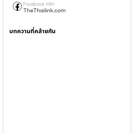
Facebook คลิก
TheThailink.com
บทความที่คล้ายกัน