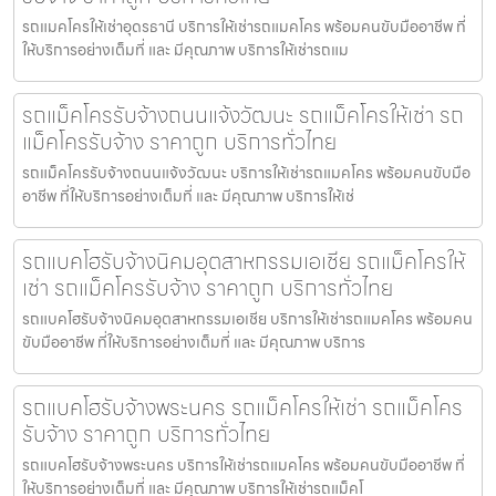
รถแมคโครให้เช่าอุดรธานี บริการให้เช่ารถแมคโคร พร้อมคนขับมืออาชีพ ที่
ให้บริการอย่างเต็มที่ และ มีคุณภาพ บริการให้เช่ารถแม
รถแม็คโครรับจ้างถนนแจ้งวัฒนะ รถแม็คโครให้เช่า รถ
แม็คโครรับจ้าง ราคาถูก บริการทั่วไทย
รถแม็คโครรับจ้างถนนแจ้งวัฒนะ บริการให้เช่ารถแมคโคร พร้อมคนขับมือ
อาชีพ ที่ให้บริการอย่างเต็มที่ และ มีคุณภาพ บริการให้เช่
รถแบคโฮรับจ้างนิคมอุตสาหกรรมเอเชีย รถแม็คโครให้
เช่า รถแม็คโครรับจ้าง ราคาถูก บริการทั่วไทย
รถแบคโฮรับจ้างนิคมอุตสาหกรรมเอเชีย บริการให้เช่ารถแมคโคร พร้อมคน
ขับมืออาชีพ ที่ให้บริการอย่างเต็มที่ และ มีคุณภาพ บริการ
รถแบคโฮรับจ้างพระนคร รถแม็คโครให้เช่า รถแม็คโคร
รับจ้าง ราคาถูก บริการทั่วไทย
รถแบคโฮรับจ้างพระนคร บริการให้เช่ารถแมคโคร พร้อมคนขับมืออาชีพ ที่
ให้บริการอย่างเต็มที่ และ มีคุณภาพ บริการให้เช่ารถแม็คโ