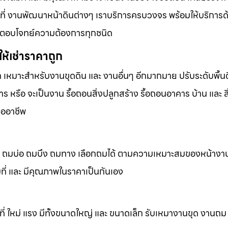
้นที่ งานพัฒนาหน้าดินต่างๆ เราบริการครบวงจร พร้อมให้บริการ
ารที่ตอบโจทย์ความต้องการทุกชนิด
ห้เช่าราคาถูก
ก เหมาะสำหรับงานขุดดิน และ งานอื่นๆ อีกมากมาย ปรับระดับพื้นด
 หรือ จะเป็นงาน รื้อถอนสิ่งปลูกสร้าง รื้อถอนอาคาร บ้าน และ ส
ืออาชีพ
ถมดิน ถมบ่อ ถมบึง ถมทาง เลือกถมได้ ตามความเหมาะสมของหน้างา
็มที่ และ มีคุณภาพในราคาเป็นกันเอง
้นที่ ใหม่ แรง มีทั้งขนาดใหญ่ และ ขนาดเล็ก รับเหมางานขุด งานถ