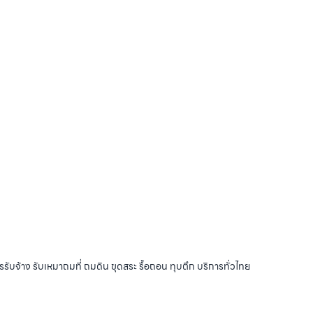
รับจ้าง รับเหมาถมที่ ถมดิน ขุดสระ รื้อถอน ทุบตึก บริการทั่วไทย