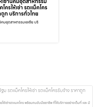
ห้เช่านิคมอุตสาหกรรม
็คโครให้เช่า รถแม็คโคร
าถูก บริการทั่วไทย
นิคมอุตสาหกรรมเอเชีย บริ
ฐม รถแม็คโครให้เช่า รถแม็คโครรับจ้าง ราคาถูก
ห้เช่ารถแมคโคร พร้อมคนขับมืออาชีพ ที่ให้บริการอย่างเต็มที่ และ มี