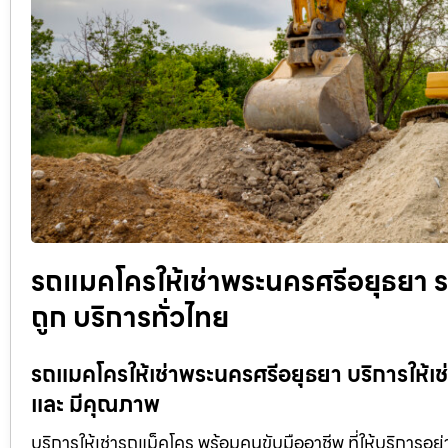
รถแมคโครให้เช่าพระนครศรีอยุธยา รถ
ถูก บริการทั่วไทย
รถแมคโครให้เช่าพระนครศรีอยุธยา บริการให้เช่
และ มีคุณภาพ
บริการให้เช่ารถแม็คโคร พร้อมคนขับมืออาชีพ ที่ให้บริการอย่าง