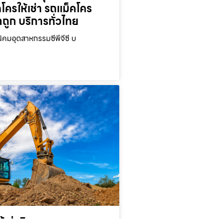
คโครให้เช่า รถแม็คโคร
าถูก บริการทั่วไทย
นิคมอุตสาหกรรมซีพีจีซี บ