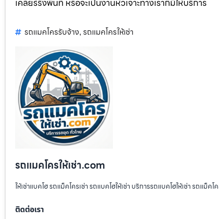
เคลียร์ริ่งพื้นที่ หรือจะเป็นงานหัวเจาะทางเราก็มีให้บริการ
รถแมคโครรับจ้าง
รถแมคโครให้เช่า
,
รถแมคโครให้เช่า.com
ให้เช่าแบคโฮ รถแม็คโครเช่า รถแบคโฮให้เช่า บริการรถแบคโฮให้เช่า รถแม็คโคร
ติดต่อเรา