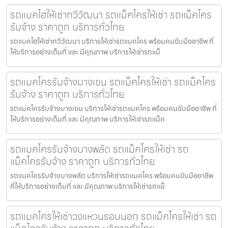
รถแบคโฮให้เช่าทวีวัฒนา รถแม็คโครให้เช่า รถแม็คโคร
รับจ้าง ราคาถูก บริการทั่วไทย
รถแบคโฮให้เช่าทวีวัฒนา บริการให้เช่ารถแมคโคร พร้อมคนขับมืออาชีพ ที่
ให้บริการอย่างเต็มที่ และ มีคุณภาพ บริการให้เช่ารถแม็
รถแมคโครรับจ้างบางเขน รถแม็คโครให้เช่า รถแม็คโคร
รับจ้าง ราคาถูก บริการทั่วไทย
รถแมคโครรับจ้างบางเขน บริการให้เช่ารถแมคโคร พร้อมคนขับมืออาชีพ ที่
ให้บริการอย่างเต็มที่ และ มีคุณภาพ บริการให้เช่ารถแม็ค
รถแมคโครรับจ้างบางพลัด รถแม็คโครให้เช่า รถ
แม็คโครรับจ้าง ราคาถูก บริการทั่วไทย
รถแมคโครรับจ้างบางพลัด บริการให้เช่ารถแมคโคร พร้อมคนขับมืออาชีพ
ที่ให้บริการอย่างเต็มที่ และ มีคุณภาพ บริการให้เช่ารถแม็
รถแมคโครให้เช่าวงแหวนรอบนอก รถแม็คโครให้เช่า รถ