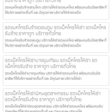
รับจ้าง ราคาถูก บริการทั่วไทย
รถแมคโครรับจ้างสามโคก บริการให้เช่ารถแมคโคร พร้อมคนขับมืออาชีพ ที่
ให้บริการอย่างเต็มที่ และ มีคุณภาพ บริการให้เช่ารถแม็ค
รถแมคโครรับจ้างดอนตูม รถแม็คโครให้เช่า รถแม็คโคร
รับจ้าง ราคาถูก บริการทั่วไทย
รถแมคโครรับจ้างดอนตูม บริการให้เช่ารถแมคโคร พร้อมคนขับมืออาชีพ ที่
ให้บริการอย่างเต็มที่ และ มีคุณภาพ บริการให้เช่ารถแม็ค
รถแม็คโครให้เช่าบางขุนเทียน รถแม็คโครให้เช่า รถ
แม็คโครรับจ้าง ราคาถูก บริการทั่วไทย
รถแม็คโครให้เช่าบางขุนเทียน บริการให้เช่ารถแมคโคร พร้อมคนขับมือ
อาชีพ ที่ให้บริการอย่างเต็มที่ และ มีคุณภาพ บริการให้เช่า
รถแม็คโครให้เช่านิคมอุตสาหกรรม รถแม็คโครให้เช่า
รถแม็คโครรับจ้าง ราคาถูก บริการทั่วไทย
รถแม็คโครให้เช่านิคมอุตสาหกรรม บริการให้เช่ารถแมคโคร พร้อมคนขับ
มืออาชีพ ที่ให้บริการอย่างเต็มที่ และ มีคุณภาพ บริการให้เ