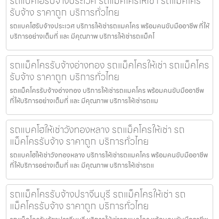
รถแบคโฮรับจ้างประเวศ รถแม็คโครให้เช่า รถแม็คโคร
รับจ้าง ราคาถูก บริการทั่วไทย
รถแบคโฮรับจ้างประเวศ บริการให้เช่ารถแมคโคร พร้อมคนขับมืออาชีพ ที่ให้
บริการอย่างเต็มที่ และ มีคุณภาพ บริการให้เช่ารถแม็คโ
รถแม็คโครรับจ้างอ่างทอง รถแม็คโครให้เช่า รถแม็คโคร
รับจ้าง ราคาถูก บริการทั่วไทย
รถแม็คโครรับจ้างอ่างทอง บริการให้เช่ารถแมคโคร พร้อมคนขับมืออาชีพ
ที่ให้บริการอย่างเต็มที่ และ มีคุณภาพ บริการให้เช่ารถแม
รถแบคโฮให้เช่าวังทองหลาง รถแม็คโครให้เช่า รถ
แม็คโครรับจ้าง ราคาถูก บริการทั่วไทย
รถแบคโฮให้เช่าวังทองหลาง บริการให้เช่ารถแมคโคร พร้อมคนขับมืออาชีพ
ที่ให้บริการอย่างเต็มที่ และ มีคุณภาพ บริการให้เช่ารถแ
รถแม็คโครรับจ้างปราจีนบุรี รถแม็คโครให้เช่า รถ
แม็คโครรับจ้าง ราคาถูก บริการทั่วไทย