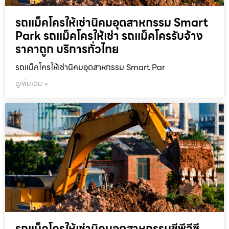
รถแม็คโครให้เช่านิคมอุตสาหกรรม Smart
Park รถแม็คโครให้เช่า รถแม็คโครรับจ้าง
ราคาถูก บริการทั่วไทย
รถแม็คโครให้เช่านิคมอุตสาหกรรม Smart Par
ดูเพิ่มเติม »
รถแม็คโครให้เช่านิคมอุตสาหกรรมซีพีจีซี