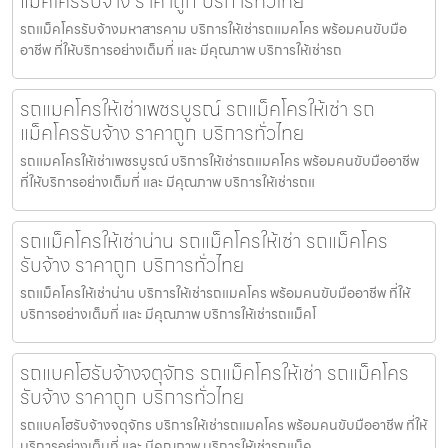
แม็คโครรับจ้าง ราคาถูก บริการทั่วไทย
รถแม็คโครรับจ้างมหาสารคาม บริการให้เช่ารถแมคโคร พร้อมคนขับมือ
อาชีพ ที่ให้บริการอย่างเต็มที่ และ มีคุณภาพ บริการให้เช่ารถ
รถแมคโครให้เช่าเพชรบูรณ์ รถแม็คโครให้เช่า รถ
แม็คโครรับจ้าง ราคาถูก บริการทั่วไทย
รถแมคโครให้เช่าเพชรบูรณ์ บริการให้เช่ารถแมคโคร พร้อมคนขับมืออาชีพ
ที่ให้บริการอย่างเต็มที่ และ มีคุณภาพ บริการให้เช่ารถแ
รถแม็คโครให้เช่าน่าน รถแม็คโครให้เช่า รถแม็คโคร
รับจ้าง ราคาถูก บริการทั่วไทย
รถแม็คโครให้เช่าน่าน บริการให้เช่ารถแมคโคร พร้อมคนขับมืออาชีพ ที่ให้
บริการอย่างเต็มที่ และ มีคุณภาพ บริการให้เช่ารถแม็คโ
รถแบคโฮรับจ้างจตุจักร รถแม็คโครให้เช่า รถแม็คโคร
รับจ้าง ราคาถูก บริการทั่วไทย
รถแบคโฮรับจ้างจตุจักร บริการให้เช่ารถแมคโคร พร้อมคนขับมืออาชีพ ที่ให้
บริการอย่างเต็มที่ และ มีคุณภาพ บริการให้เช่ารถแม็ค