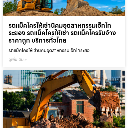
รถแม็คโครให้เช่านิคมอุตสาหกรรมเอ็กโก
ระยอง รถแม็คโครให้เช่า รถแม็คโครรับจ้าง
ราคาถูก บริการทั่วไทย
รถแม็คโครให้เช่านิคมอุตสาหกรรมเอ็กโกระยอ
ดูเพิ่มเติม »