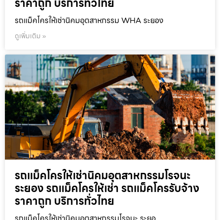
ราคาถูก บริการทั่วไทย
รถแม็คโครให้เช่านิคมอุตสาหกรรม WHA ระยอง
ดูเพิ่มเติม »
รถแม็คโครให้เช่านิคมอุตสาหกรรมโรจนะ
ระยอง รถแม็คโครให้เช่า รถแม็คโครรับจ้าง
ราคาถูก บริการทั่วไทย
รถแม็คโครให้เช่านิคมอุตสาหกรรมโรจนะ ระยอ