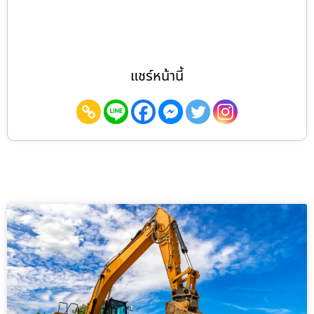
แชร์หน้านี้