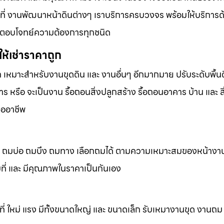
้นที่ งานพัฒนาหน้าดินต่างๆ เราบริการครบวงจร พร้อมให้บริการ
ารที่ตอบโจทย์ความต้องการทุกชนิด
ห้เช่าราคาถูก
ก เหมาะสำหรับงานขุดดิน และ งานอื่นๆ อีกมากมาย ปรับระดับพื้นด
 หรือ จะเป็นงาน รื้อถอนสิ่งปลูกสร้าง รื้อถอนอาคาร บ้าน และ ส
ืออาชีพ
ถมดิน ถมบ่อ ถมบึง ถมทาง เลือกถมได้ ตามความเหมาะสมของหน้างา
็มที่ และ มีคุณภาพในราคาเป็นกันเอง
้นที่ ใหม่ แรง มีทั้งขนาดใหญ่ และ ขนาดเล็ก รับเหมางานขุด งานถ