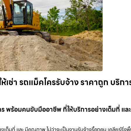
้เช่า รถแม็คโครรับจ้าง ราคาถูก บริกา
พร้อมคนขับมืออาชีพ ที่ให้บริการอย่างเต็มที่ และ
เต็มที่ และ มีคุณภาพ ไม่ว่าจะเป็นงานรับจ้างรื้อถอน เคลียร์ริ่งพื้