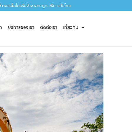
่า รถแม็คโครรับจ้าง ราคาถูก บริการทั่วไทย
ัก
บริการของเรา
ติดต่อเรา
เกี่ยวกับ