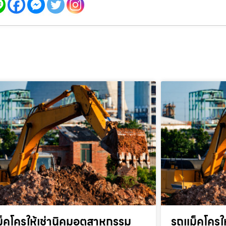
็คโครให้เช่านิคมอุตสาหกรรม
รถแม็คโครให