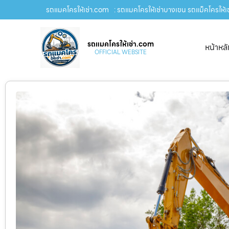
รถแมคโครให้เช่า.com
: รถแมคโครให้เช่าบางเขน รถแม็คโครให้เช
รถแมคโครให้เช่า.com
หน้าหล
OFFICIAL WEBSITE