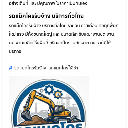
อย่างเต็มที่ และ มีคุณภาพในราคาเป็นกันเอง
รถแม็คโครรับจ้าง บริการทั่วไทย
รถแม็คโครรับจ้าง บริการทั่วไทย รายวัน รายเดือน ทั่วทุกพื้นที่
ใหม่ แรง มีทั้งขนาดใหญ่ และ ขนาดเล็ก รับเหมางานขุด งาน
ถม งานเคลียร์ริ่งพื้นที่ หรือจะเป็นงานหัวเจาะทางเราก็มีให้
บริการ
รถแมคโครรับจ้าง
รถแมคโครให้เช่า
,