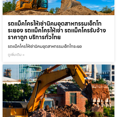
รถแม็คโครให้เช่านิคมอุตสาหกรรมเอ็กโก
ระยอง รถแม็คโครให้เช่า รถแม็คโครรับจ้าง
ราคาถูก บริการทั่วไทย
รถแม็คโครให้เช่านิคมอุตสาหกรรมเอ็กโกระยอ
ดูเพิ่มเติม »