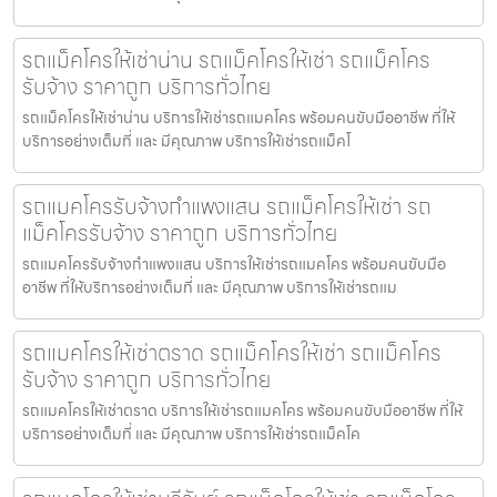
รถแม็คโครให้เช่าน่าน รถแม็คโครให้เช่า รถแม็คโคร
รับจ้าง ราคาถูก บริการทั่วไทย
รถแม็คโครให้เช่าน่าน บริการให้เช่ารถแมคโคร พร้อมคนขับมืออาชีพ ที่ให้
บริการอย่างเต็มที่ และ มีคุณภาพ บริการให้เช่ารถแม็คโ
รถแมคโครรับจ้างกำแพงแสน รถแม็คโครให้เช่า รถ
แม็คโครรับจ้าง ราคาถูก บริการทั่วไทย
รถแมคโครรับจ้างกำแพงแสน บริการให้เช่ารถแมคโคร พร้อมคนขับมือ
อาชีพ ที่ให้บริการอย่างเต็มที่ และ มีคุณภาพ บริการให้เช่ารถแม
รถแมคโครให้เช่าตราด รถแม็คโครให้เช่า รถแม็คโคร
รับจ้าง ราคาถูก บริการทั่วไทย
รถแมคโครให้เช่าตราด บริการให้เช่ารถแมคโคร พร้อมคนขับมืออาชีพ ที่ให้
บริการอย่างเต็มที่ และ มีคุณภาพ บริการให้เช่ารถแม็คโค