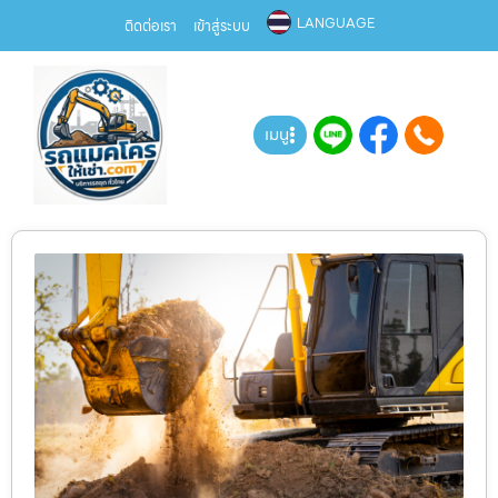
LANGUAGE
ติดต่อเรา
เข้าสู่ระบบ
เมนู