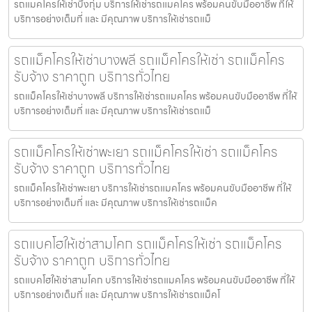
รถแมคโครให้เช่าบึงกุ่ม บริการให้เช่ารถแมคโคร พร้อมคนขับมืออาชีพ ที่ให้
บริการอย่างเต็มที่ และ มีคุณภาพ บริการให้เช่ารถแม็
รถแม็คโครให้เช่าบางพลี รถแม็คโครให้เช่า รถแม็คโคร
รับจ้าง ราคาถูก บริการทั่วไทย
รถแม็คโครให้เช่าบางพลี บริการให้เช่ารถแมคโคร พร้อมคนขับมืออาชีพ ที่ให้
บริการอย่างเต็มที่ และ มีคุณภาพ บริการให้เช่ารถแม็
รถแม็คโครให้เช่าพะเยา รถแม็คโครให้เช่า รถแม็คโคร
รับจ้าง ราคาถูก บริการทั่วไทย
รถแม็คโครให้เช่าพะเยา บริการให้เช่ารถแมคโคร พร้อมคนขับมืออาชีพ ที่ให้
บริการอย่างเต็มที่ และ มีคุณภาพ บริการให้เช่ารถแม็ค
รถแบคโฮให้เช่าสามโคก รถแม็คโครให้เช่า รถแม็คโคร
รับจ้าง ราคาถูก บริการทั่วไทย
รถแบคโฮให้เช่าสามโคก บริการให้เช่ารถแมคโคร พร้อมคนขับมืออาชีพ ที่ให้
บริการอย่างเต็มที่ และ มีคุณภาพ บริการให้เช่ารถแม็คโ