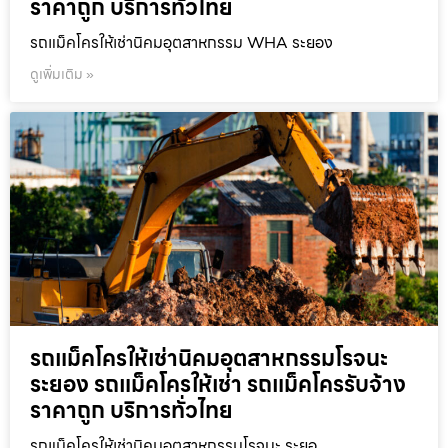
ราคาถูก บริการทั่วไทย
รถแม็คโครให้เช่านิคมอุตสาหกรรม WHA ระยอง
ดูเพิ่มเติม »
รถแม็คโครให้เช่านิคมอุตสาหกรรมโรจนะ
ระยอง รถแม็คโครให้เช่า รถแม็คโครรับจ้าง
ราคาถูก บริการทั่วไทย
รถแม็คโครให้เช่านิคมอุตสาหกรรมโรจนะ ระยอ