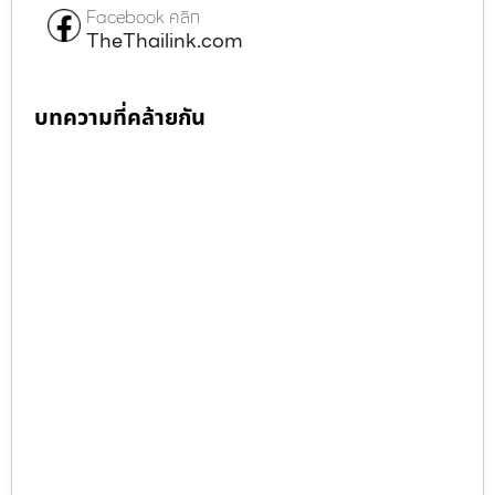
Facebook คลิก
TheThailink.com
บทความที่คล้ายกัน