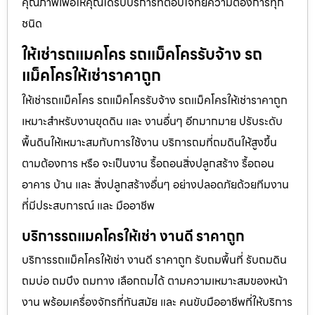
คุณภาพเพื่อให้คุณได้รับบริการที่ตอบโจทย์ความต้องการทุก
ชนิด
ให้เช่ารถแมคโคร รถแม็คโครรับจ้าง รถ
แม็คโครให้เช่าราคาถูก
ให้เช่ารถแม็คโคร รถแม็คโครรับจ้าง รถแม็คโครให้เช่าราคาถูก
เหมาะสำหรับงานขุดดิน และ งานอื่นๆ อีกมากมาย ปรับระดับ
พื้นดินให้เหมาะสมกับการใช้งาน บริการถมที่ถมดินให้สูงขึ้น
ตามต้องการ หรือ จะเป็นงาน รื้อถอนสิ่งปลูกสร้าง รื้อถอน
อาคาร บ้าน และ สิ่งปลูกสร้างอื่นๆ อย่างปลอดภัยด้วยทีมงาน
ที่มีประสบการณ์ และ มืออาชีพ
บริการรถแมคโครให้เช่า งานดี ราคาถูก
บริการรถแม็คโครให้เช่า งานดี ราคาถูก รับถมพื้นที่ รับถมดิน
ถมบ่อ ถมบึง ถมทาง เลือกถมได้ ตามความเหมาะสมของหน้า
งาน พร้อมเครื่องจักรที่ทันสมัย และ คนขับมืออาชีพที่ให้บริการ