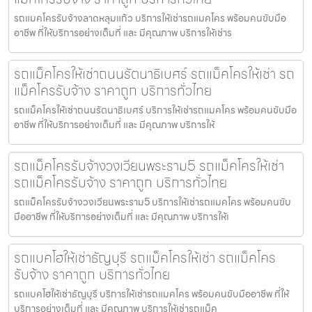
รถแมคโครรับจ้างลาดหลุมแก้ว บริการให้เช่ารถแมคโคร พร้อมคนขับมือ
อาชีพ ที่ให้บริการอย่างเต็มที่ และ มีคุณภาพ บริการให้เช่าร
รถแม็คโครให้เช่าถนนรัตนาธิเบศร์ รถแม็คโครให้เช่า รถ
แม็คโครรับจ้าง ราคาถูก บริการทั่วไทย
รถแม็คโครให้เช่าถนนรัตนาธิเบศร์ บริการให้เช่ารถแมคโคร พร้อมคนขับมือ
อาชีพ ที่ให้บริการอย่างเต็มที่ และ มีคุณภาพ บริการให้
รถแม็คโครรับจ้างวงเวียนพระราม5 รถแม็คโครให้เช่า
รถแม็คโครรับจ้าง ราคาถูก บริการทั่วไทย
รถแม็คโครรับจ้างวงเวียนพระราม5 บริการให้เช่ารถแมคโคร พร้อมคนขับ
มืออาชีพ ที่ให้บริการอย่างเต็มที่ และ มีคุณภาพ บริการให้เ
รถแบคโฮให้เช่าธัญบุรี รถแม็คโครให้เช่า รถแม็คโคร
รับจ้าง ราคาถูก บริการทั่วไทย
รถแบคโฮให้เช่าธัญบุรี บริการให้เช่ารถแมคโคร พร้อมคนขับมืออาชีพ ที่ให้
บริการอย่างเต็มที่ และ มีคุณภาพ บริการให้เช่ารถแม็ค