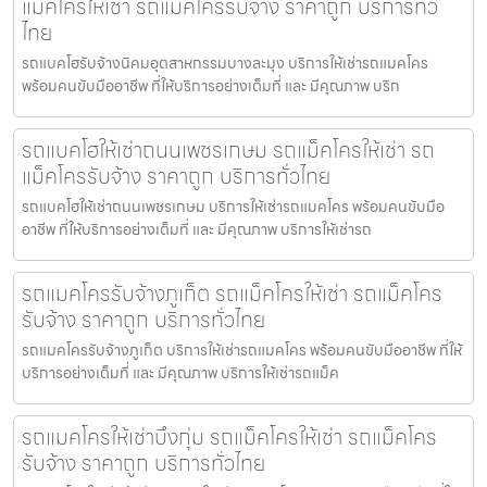
แม็คโครให้เช่า รถแม็คโครรับจ้าง ราคาถูก บริการทั่ว
ไทย
รถแบคโฮรับจ้างนิคมอุตสาหกรรมบางละมุง บริการให้เช่ารถแมคโคร
พร้อมคนขับมืออาชีพ ที่ให้บริการอย่างเต็มที่ และ มีคุณภาพ บริก
รถแบคโฮให้เช่าถนนเพชรเกษม รถแม็คโครให้เช่า รถ
แม็คโครรับจ้าง ราคาถูก บริการทั่วไทย
รถแบคโฮให้เช่าถนนเพชรเกษม บริการให้เช่ารถแมคโคร พร้อมคนขับมือ
อาชีพ ที่ให้บริการอย่างเต็มที่ และ มีคุณภาพ บริการให้เช่ารถ
รถแมคโครรับจ้างภูเก็ต รถแม็คโครให้เช่า รถแม็คโคร
รับจ้าง ราคาถูก บริการทั่วไทย
รถแมคโครรับจ้างภูเก็ต บริการให้เช่ารถแมคโคร พร้อมคนขับมืออาชีพ ที่ให้
บริการอย่างเต็มที่ และ มีคุณภาพ บริการให้เช่ารถแม็ค
รถแมคโครให้เช่าบึงกุ่ม รถแม็คโครให้เช่า รถแม็คโคร
รับจ้าง ราคาถูก บริการทั่วไทย