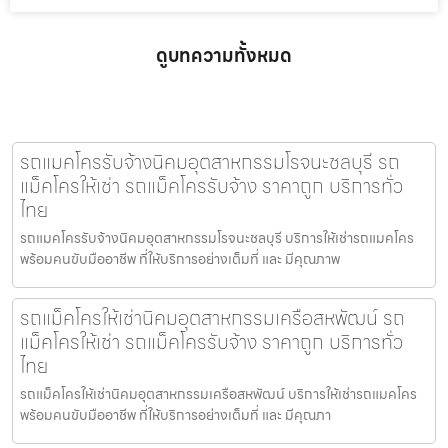
ดูบทความทั้งหมด
รถแมคโครรับจ้างนิคมอุตสาหกรรมโรจนะชลบุรี รถ
แม็คโครให้เช่า รถแม็คโครรับจ้าง ราคาถูก บริการทั่ว
ไทย
รถแมคโครรับจ้างนิคมอุตสาหกรรมโรจนะชลบุรี บริการให้เช่ารถแมคโคร
พร้อมคนขับมืออาชีพ ที่ให้บริการอย่างเต็มที่ และ มีคุณภาพ
รถแม็คโครให้เช่านิคมอุตสาหกรรมเครือสหพัฒน์ รถ
แม็คโครให้เช่า รถแม็คโครรับจ้าง ราคาถูก บริการทั่ว
ไทย
รถแม็คโครให้เช่านิคมอุตสาหกรรมเครือสหพัฒน์ บริการให้เช่ารถแมคโคร
พร้อมคนขับมืออาชีพ ที่ให้บริการอย่างเต็มที่ และ มีคุณภา