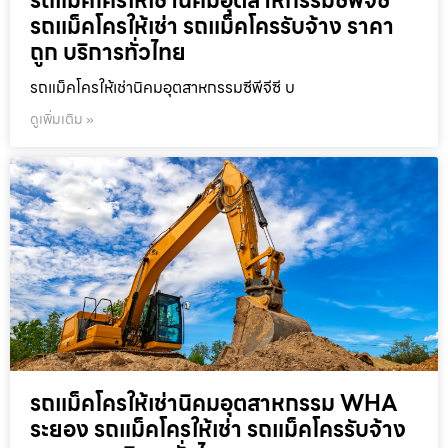
รถแม็คโครให้เช่านิคมอุตสาหกรรมซีพีจีซี
รถแม็คโครให้เช่า รถแม็คโครรับจ้าง ราคา
ถูก บริการทั่วไทย
รถแม็คโครให้เช่านิคมอุตสาหกรรมซีพีจีซี บ
ดูเพิ่มเติม »
รถแม็คโครให้เช่านิคมอุตสาหกรรม WHA
ระยอง รถแม็คโครให้เช่า รถแม็คโครรับจ้าง