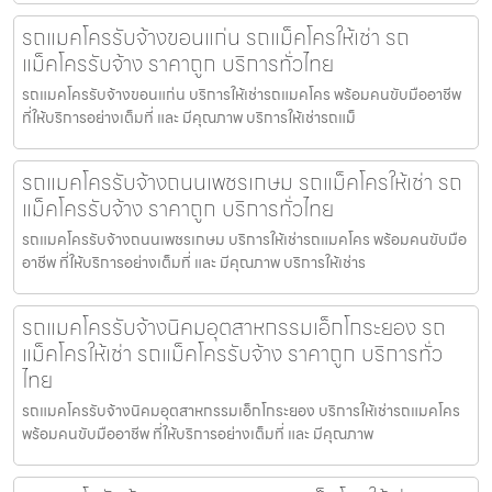
รถแมคโครรับจ้างขอนแก่น รถแม็คโครให้เช่า รถ
แม็คโครรับจ้าง ราคาถูก บริการทั่วไทย
รถแมคโครรับจ้างขอนแก่น บริการให้เช่ารถแมคโคร พร้อมคนขับมืออาชีพ
ที่ให้บริการอย่างเต็มที่ และ มีคุณภาพ บริการให้เช่ารถแม็
รถแมคโครรับจ้างถนนเพชรเกษม รถแม็คโครให้เช่า รถ
แม็คโครรับจ้าง ราคาถูก บริการทั่วไทย
รถแมคโครรับจ้างถนนเพชรเกษม บริการให้เช่ารถแมคโคร พร้อมคนขับมือ
อาชีพ ที่ให้บริการอย่างเต็มที่ และ มีคุณภาพ บริการให้เช่าร
รถแมคโครรับจ้างนิคมอุตสาหกรรมเอ็กโกระยอง รถ
แม็คโครให้เช่า รถแม็คโครรับจ้าง ราคาถูก บริการทั่ว
ไทย
รถแมคโครรับจ้างนิคมอุตสาหกรรมเอ็กโกระยอง บริการให้เช่ารถแมคโคร
พร้อมคนขับมืออาชีพ ที่ให้บริการอย่างเต็มที่ และ มีคุณภาพ