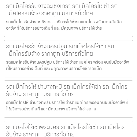
รถแม็คโครรับจ้างฉะเชิงเทรา รถแม็คโครให้เช่า รถ
แม็คโครรับจ้าง ราคาถูก บริการทั่วไทย
รถแม็คโครรับจ้างฉะเชิงเทรา บริการให้เช่ารถแมคโคร พร้อมคนขับมือ
อาชีพ ที่ให้บริการอย่างเต็มที่ และ มีคุณภาพ บริการให้เช่าร
รถแมคโครรับจ้างนครปฐม รถแม็คโครให้เช่า รถ
แม็คโครรับจ้าง ราคาถูก บริการทั่วไทย
รถแมคโครรับจ้างนครปฐม บริการให้เช่ารถแมคโคร พร้อมคนขับมืออาชีพ
ที่ให้บริการอย่างเต็มที่ และ มีคุณภาพ บริการให้เช่ารถแม็ค
รถแม็คโครให้เช่าบางกะปิ รถแม็คโครให้เช่า รถแม็คโคร
รับจ้าง ราคาถูก บริการทั่วไทย
รถแม็คโครให้เช่าบางกะปิ บริการให้เช่ารถแมคโคร พร้อมคนขับมืออาชีพ ที่
ให้บริการอย่างเต็มที่ และ มีคุณภาพ บริการให้เช่ารถแม
รถแบคโฮให้เช่าพระนคร รถแม็คโครให้เช่า รถแม็คโคร
รับจ้าง ราคาถูก บริการทั่วไทย