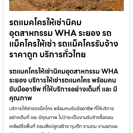
รถแมคโครให้เช่านิคม
อุตสาหกรรม WHA ระยอง รถ
แม็คโครให้เช่า รถแม็คโครรับจ้าง
ราคาถูก บริการทั่วไทย
รถแมคโครให้เช่านิคมอุตสาหกรรม WHA
ระยอง บริการให้เช่ารถแมคโคร พร้อมคน
ขับมืออาชีพ ที่ให้บริการอย่างเต็มที่ และ มี
คุณภาพ
บริการให้เช่ารถแม็คโคร พร้อมคนขับมืออาชีพ ที่ให้บริการ
อย่างเต็มที่ และ มีคุณภาพ ไม่ว่าจะเป็นงานรับจ้างรื้อถอน
เคลียร์ริ่งพื้นที่ ถอนสิ่งปลูกสร้าง ทุบตึก งานถม งานยกและ