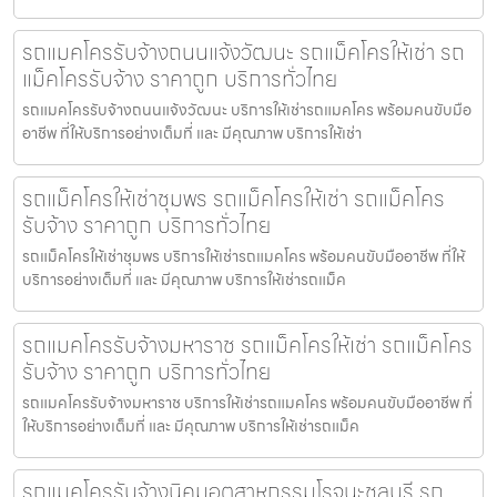
รถแมคโครรับจ้างถนนแจ้งวัฒนะ รถแม็คโครให้เช่า รถ
แม็คโครรับจ้าง ราคาถูก บริการทั่วไทย
รถแมคโครรับจ้างถนนแจ้งวัฒนะ บริการให้เช่ารถแมคโคร พร้อมคนขับมือ
อาชีพ ที่ให้บริการอย่างเต็มที่ และ มีคุณภาพ บริการให้เช่า
รถแม็คโครให้เช่าชุมพร รถแม็คโครให้เช่า รถแม็คโคร
รับจ้าง ราคาถูก บริการทั่วไทย
รถแม็คโครให้เช่าชุมพร บริการให้เช่ารถแมคโคร พร้อมคนขับมืออาชีพ ที่ให้
บริการอย่างเต็มที่ และ มีคุณภาพ บริการให้เช่ารถแม็ค
รถแมคโครรับจ้างมหาราช รถแม็คโครให้เช่า รถแม็คโคร
รับจ้าง ราคาถูก บริการทั่วไทย
รถแมคโครรับจ้างมหาราช บริการให้เช่ารถแมคโคร พร้อมคนขับมืออาชีพ ที่
ให้บริการอย่างเต็มที่ และ มีคุณภาพ บริการให้เช่ารถแม็ค
รถแมคโครรับจ้างนิคมอุตสาหกรรมโรจนะชลบุรี รถ