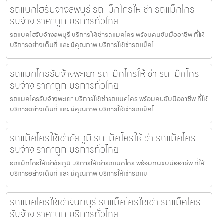
รถแบคโฮรับจ้างลพบุรี รถแม็คโครให้เช่า รถแม็คโคร
รับจ้าง ราคาถูก บริการทั่วไทย
รถแบคโฮรับจ้างลพบุรี บริการให้เช่ารถแมคโคร พร้อมคนขับมืออาชีพ ที่ให้
บริการอย่างเต็มที่ และ มีคุณภาพ บริการให้เช่ารถแม็คโ
รถแมคโครรับจ้างพะเยา รถแม็คโครให้เช่า รถแม็คโคร
รับจ้าง ราคาถูก บริการทั่วไทย
รถแมคโครรับจ้างพะเยา บริการให้เช่ารถแมคโคร พร้อมคนขับมืออาชีพ ที่ให้
บริการอย่างเต็มที่ และ มีคุณภาพ บริการให้เช่ารถแม็คโ
รถแม็คโครให้เช่าชัยภูมิ รถแม็คโครให้เช่า รถแม็คโคร
รับจ้าง ราคาถูก บริการทั่วไทย
รถแม็คโครให้เช่าชัยภูมิ บริการให้เช่ารถแมคโคร พร้อมคนขับมืออาชีพ ที่ให้
บริการอย่างเต็มที่ และ มีคุณภาพ บริการให้เช่ารถแม
รถแมคโครให้เช่าจันทบุรี รถแม็คโครให้เช่า รถแม็คโคร
รับจ้าง ราคาถูก บริการทั่วไทย