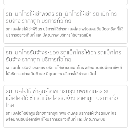
รถแมคโครให้เช่าพิจิตร รถแม็คโครให้เช่า รถแม็คโคร
รับจ้าง ราคาถูก บริการทั่วไทย
รถแมคโครให้เช่าพิจิตร บริการให้เช่ารถแมคโคร พร้อมคนขับมืออาชีพ ที่ให้
บริการอย่างเต็มที่ และ มีคุณภาพ บริการให้เช่ารถแม็ค
รถแมคโครรับจ้างระยอง รถแม็คโครให้เช่า รถแม็คโคร
รับจ้าง ราคาถูก บริการทั่วไทย
รถแมคโครรับจ้างระยอง บริการให้เช่ารถแมคโคร พร้อมคนขับมืออาชีพ ที่
ให้บริการอย่างเต็มที่ และ มีคุณภาพ บริการให้เช่ารถแม็คโ
รถแบคโฮให้เช่าศูนย์ราชการกรุงเทพมหานคร รถ
แม็คโครให้เช่า รถแม็คโครรับจ้าง ราคาถูก บริการทั่ว
ไทย
รถแบคโฮให้เช่าศูนย์ราชการกรุงเทพมหานคร บริการให้เช่ารถแมคโคร
พร้อมคนขับมืออาชีพ ที่ให้บริการอย่างเต็มที่ และ มีคุณภาพ บร