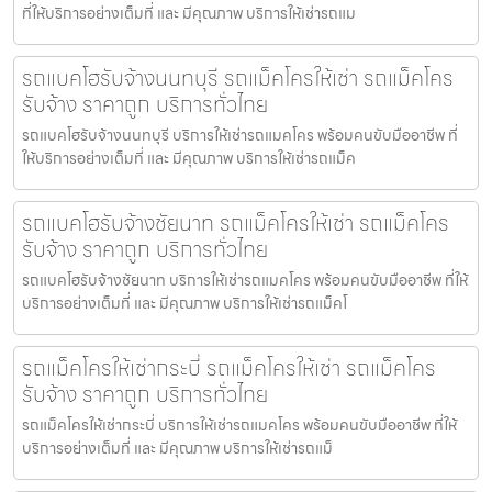
ที่ให้บริการอย่างเต็มที่ และ มีคุณภาพ บริการให้เช่ารถแม
รถแบคโฮรับจ้างนนทบุรี รถแม็คโครให้เช่า รถแม็คโคร
รับจ้าง ราคาถูก บริการทั่วไทย
รถแบคโฮรับจ้างนนทบุรี บริการให้เช่ารถแมคโคร พร้อมคนขับมืออาชีพ ที่
ให้บริการอย่างเต็มที่ และ มีคุณภาพ บริการให้เช่ารถแม็ค
รถแบคโฮรับจ้างชัยนาท รถแม็คโครให้เช่า รถแม็คโคร
รับจ้าง ราคาถูก บริการทั่วไทย
รถแบคโฮรับจ้างชัยนาท บริการให้เช่ารถแมคโคร พร้อมคนขับมืออาชีพ ที่ให้
บริการอย่างเต็มที่ และ มีคุณภาพ บริการให้เช่ารถแม็คโ
รถแม็คโครให้เช่ากระบี่ รถแม็คโครให้เช่า รถแม็คโคร
รับจ้าง ราคาถูก บริการทั่วไทย
รถแม็คโครให้เช่ากระบี่ บริการให้เช่ารถแมคโคร พร้อมคนขับมืออาชีพ ที่ให้
บริการอย่างเต็มที่ และ มีคุณภาพ บริการให้เช่ารถแม็