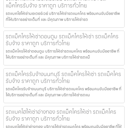
แม็คโครรับจ้าง ราคาถูก บริการทั่วไทย
รถแบคโฮให้เช่ามอเตอร์เวย์ บริการให้เช่ารถแมคโคร พร้อมคนขับมืออาชีพ
ที่ให้บริการอย่างเต็มที่ และ มีคุณภาพ บริการให้เช่ารถ
รถแม็คโครให้เช่าดอนตูม รถแม็คโครให้เช่า รถแม็คโคร
รับจ้าง ราคาถูก บริการทั่วไทย
รถแม็คโครให้เช่าดอนตูม บริการให้เช่ารถแมคโคร พร้อมคนขับมืออาชีพ ที่
ให้บริการอย่างเต็มที่ และ มีคุณภาพ บริการให้เช่ารถแม็
รถแม็คโครรับจ้างนนทบุรี รถแม็คโครให้เช่า รถแม็คโคร
รับจ้าง ราคาถูก บริการทั่วไทย
รถแม็คโครรับจ้างนนทบุรี บริการให้เช่ารถแมคโคร พร้อมคนขับมืออาชีพ ที่
ให้บริการอย่างเต็มที่ และ มีคุณภาพ บริการให้เช่ารถแม
รถแบคโฮให้เช่าอ่างทอง รถแม็คโครให้เช่า รถแม็คโคร
รับจ้าง ราคาถูก บริการทั่วไทย
รถแบคโฮให้เช่าอ่างทอง บริการให้เช่ารถแมคโคร พร้อมคนขับมืออาชีพ ที่ให้