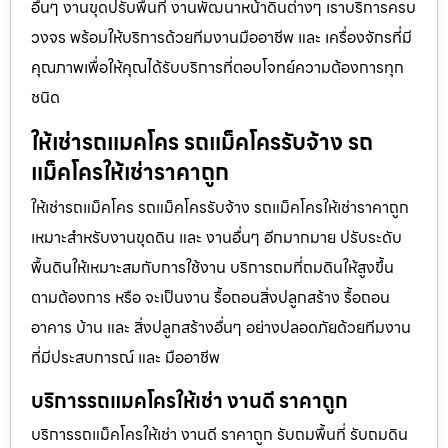
อื่นๆ งานขุดปรับพื้นที่ งานพัฒนาหน้าดินต่างๆ เราบริการครบ
วงจร พร้อมให้บริการด้วยทีมงานมืออาชีพ และ เครื่องจักรที่มี
คุณภาพเพื่อให้คุณได้รับบริการที่ตอบโจทย์ความต้องการทุก
ชนิด
ให้เช่ารถแมคโคร รถแม็คโครรับจ้าง รถ
แม็คโครให้เช่าราคาถูก
ให้เช่ารถแม็คโคร รถแม็คโครรับจ้าง รถแม็คโครให้เช่าราคาถูก
เหมาะสำหรับงานขุดดิน และ งานอื่นๆ อีกมากมาย ปรับระดับ
พื้นดินให้เหมาะสมกับการใช้งาน บริการถมที่ถมดินให้สูงขึ้น
ตามต้องการ หรือ จะเป็นงาน รื้อถอนสิ่งปลูกสร้าง รื้อถอน
อาคาร บ้าน และ สิ่งปลูกสร้างอื่นๆ อย่างปลอดภัยด้วยทีมงาน
ที่มีประสบการณ์ และ มืออาชีพ
บริการรถแมคโครให้เช่า งานดี ราคาถูก
บริการรถแม็คโครให้เช่า งานดี ราคาถูก รับถมพื้นที่ รับถมดิน