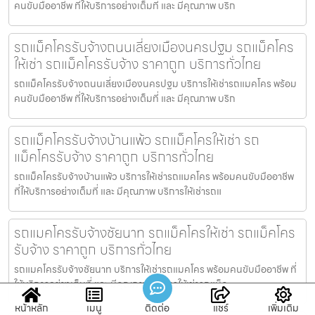
คนขับมืออาชีพ ที่ให้บริการอย่างเต็มที่ และ มีคุณภาพ บริก
รถแม็คโครรับจ้างถนนเลี่ยงเมืองนครปฐม รถแม็คโคร
ให้เช่า รถแม็คโครรับจ้าง ราคาถูก บริการทั่วไทย
รถแม็คโครรับจ้างถนนเลี่ยงเมืองนครปฐม บริการให้เช่ารถแมคโคร พร้อม
คนขับมืออาชีพ ที่ให้บริการอย่างเต็มที่ และ มีคุณภาพ บริก
รถแม็คโครรับจ้างบ้านแพ้ว รถแม็คโครให้เช่า รถ
แม็คโครรับจ้าง ราคาถูก บริการทั่วไทย
รถแม็คโครรับจ้างบ้านแพ้ว บริการให้เช่ารถแมคโคร พร้อมคนขับมืออาชีพ
ที่ให้บริการอย่างเต็มที่ และ มีคุณภาพ บริการให้เช่ารถแ
รถแมคโครรับจ้างชัยนาท รถแม็คโครให้เช่า รถแม็คโคร
รับจ้าง ราคาถูก บริการทั่วไทย
รถแมคโครรับจ้างชัยนาท บริการให้เช่ารถแมคโคร พร้อมคนขับมืออาชีพ ที่
ให้บริการอย่างเต็มที่ และ มีคุณภาพ บริการให้เช่ารถแม็ค
หน้าหลัก
เมนู
ติดต่อ
แชร์
เพิ่มเติม