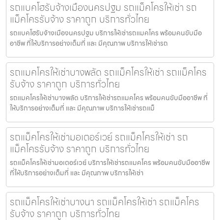
รถแบคโฮรับจ้างเมืองนครปฐม รถแม็คโครให้เช่า รถ
แม็คโครรับจ้าง ราคาถูก บริการทั่วไทย
รถแบคโฮรับจ้างเมืองนครปฐม บริการให้เช่ารถแมคโคร พร้อมคนขับมือ
อาชีพ ที่ให้บริการอย่างเต็มที่ และ มีคุณภาพ บริการให้เช่ารถ
รถแมคโครให้เช่าบางพลัด รถแม็คโครให้เช่า รถแม็คโคร
รับจ้าง ราคาถูก บริการทั่วไทย
รถแมคโครให้เช่าบางพลัด บริการให้เช่ารถแมคโคร พร้อมคนขับมืออาชีพ ที่
ให้บริการอย่างเต็มที่ และ มีคุณภาพ บริการให้เช่ารถแม็
รถแม็คโครให้เช่ามอเตอร์เวย์ รถแม็คโครให้เช่า รถ
แม็คโครรับจ้าง ราคาถูก บริการทั่วไทย
รถแม็คโครให้เช่ามอเตอร์เวย์ บริการให้เช่ารถแมคโคร พร้อมคนขับมืออาชีพ
ที่ให้บริการอย่างเต็มที่ และ มีคุณภาพ บริการให้เช่า
รถแม็คโครให้เช่าบางนา รถแม็คโครให้เช่า รถแม็คโคร
รับจ้าง ราคาถูก บริการทั่วไทย