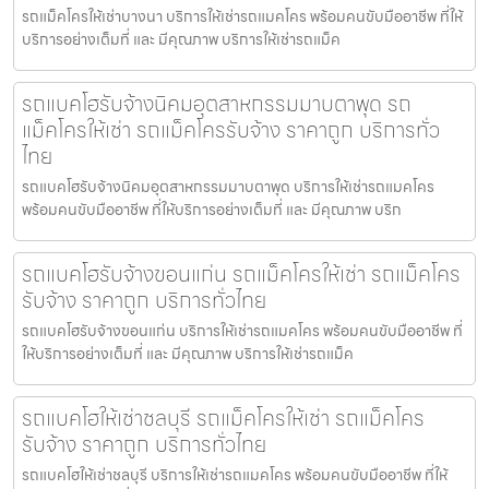
รถแม็คโครให้เช่าบางนา บริการให้เช่ารถแมคโคร พร้อมคนขับมืออาชีพ ที่ให้
บริการอย่างเต็มที่ และ มีคุณภาพ บริการให้เช่ารถแม็ค
รถแบคโฮรับจ้างนิคมอุตสาหกรรมมาบตาพุด รถ
แม็คโครให้เช่า รถแม็คโครรับจ้าง ราคาถูก บริการทั่ว
ไทย
รถแบคโฮรับจ้างนิคมอุตสาหกรรมมาบตาพุด บริการให้เช่ารถแมคโคร
พร้อมคนขับมืออาชีพ ที่ให้บริการอย่างเต็มที่ และ มีคุณภาพ บริก
รถแบคโฮรับจ้างขอนแก่น รถแม็คโครให้เช่า รถแม็คโคร
รับจ้าง ราคาถูก บริการทั่วไทย
รถแบคโฮรับจ้างขอนแก่น บริการให้เช่ารถแมคโคร พร้อมคนขับมืออาชีพ ที่
ให้บริการอย่างเต็มที่ และ มีคุณภาพ บริการให้เช่ารถแม็ค
รถแบคโฮให้เช่าชลบุรี รถแม็คโครให้เช่า รถแม็คโคร
รับจ้าง ราคาถูก บริการทั่วไทย
รถแบคโฮให้เช่าชลบุรี บริการให้เช่ารถแมคโคร พร้อมคนขับมืออาชีพ ที่ให้