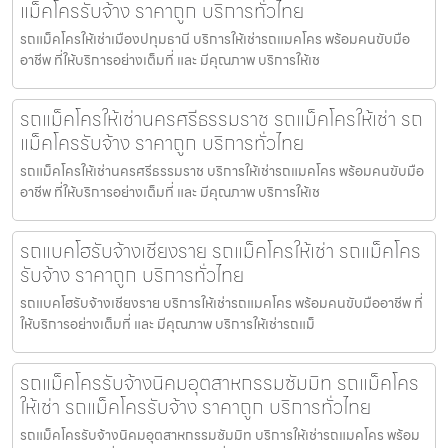
แม็คโครรับจ้าง ราคาถูก บริการทั่วไทย
รถแม็คโครให้เช่าเมืองปทุมธานี บริการให้เช่ารถแมคโคร พร้อมคนขับมือ
อาชีพ ที่ให้บริการอย่างเต็มที่ และ มีคุณภาพ บริการให้เช
รถแม็คโครให้เช่านครศรีธรรมราช รถแม็คโครให้เช่า รถ
แม็คโครรับจ้าง ราคาถูก บริการทั่วไทย
รถแม็คโครให้เช่านครศรีธรรมราช บริการให้เช่ารถแมคโคร พร้อมคนขับมือ
อาชีพ ที่ให้บริการอย่างเต็มที่ และ มีคุณภาพ บริการให้เช
รถแบคโฮรับจ้างเชียงราย รถแม็คโครให้เช่า รถแม็คโคร
รับจ้าง ราคาถูก บริการทั่วไทย
รถแบคโฮรับจ้างเชียงราย บริการให้เช่ารถแมคโคร พร้อมคนขับมืออาชีพ ที่
ให้บริการอย่างเต็มที่ และ มีคุณภาพ บริการให้เช่ารถแม็
รถแม็คโครรับจ้างนิคมอุตสาหกรรมซัมมิท รถแม็คโคร
ให้เช่า รถแม็คโครรับจ้าง ราคาถูก บริการทั่วไทย
รถแม็คโครรับจ้างนิคมอุตสาหกรรมซัมมิท บริการให้เช่ารถแมคโคร พร้อม