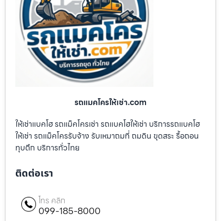
รถแมคโครให้เช่า.com
ให้เช่าแบคโฮ รถแม็คโครเช่า รถแบคโฮให้เช่า บริการรถแบคโฮ
ให้เช่า รถแม็คโครรับจ้าง รับเหมาถมที่ ถมดิน ขุดสระ รื้อถอน
ทุบตึก บริการทั่วไทย
ติดต่อเรา
โทร คลิก
099-185-8000