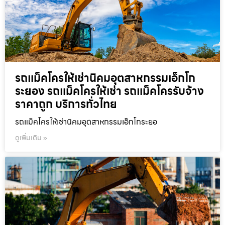
รถแม็คโครให้เช่านิคมอุตสาหกรรมเอ็กโก
ระยอง รถแม็คโครให้เช่า รถแม็คโครรับจ้าง
ราคาถูก บริการทั่วไทย
รถแม็คโครให้เช่านิคมอุตสาหกรรมเอ็กโกระยอ
ดูเพิ่มเติม »