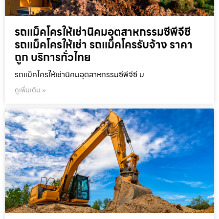
รถแม็คโครให้เช่านิคมอุตสาหกรรมซีพีจีซี
รถแม็คโครให้เช่า รถแม็คโครรับจ้าง ราคา
ถูก บริการทั่วไทย
รถแม็คโครให้เช่านิคมอุตสาหกรรมซีพีจีซี บ
ดูเพิ่มเติม »