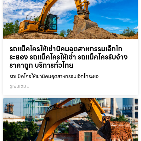
รถแม็คโครให้เช่านิคมอุตสาหกรรมเอ็กโก
ระยอง รถแม็คโครให้เช่า รถแม็คโครรับจ้าง
ราคาถูก บริการทั่วไทย
รถแม็คโครให้เช่านิคมอุตสาหกรรมเอ็กโกระยอ
ดูเพิ่มเติม »