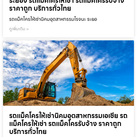
ระยอง รถแม็คโครให้เช่า รถแม็คโครรับจ้าง
ราคาถูก บริการทั่วไทย
รถแม็คโครให้เช่านิคมอุตสาหกรรมโรจนะ ระยอ
ดูเพิ่มเติม »
รถแม็คโครให้เช่านิคมอุตสาหกรรมเอเชีย รถ
แม็คโครให้เช่า รถแม็คโครรับจ้าง ราคาถูก
บริการทั่วไทย