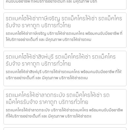
คนขับมืออาชีพ ที่ให้บริการอย่างเต็มที่ และ มีคุณภาพ บริก
รถแบคโฮให้เช่าภาษีเจริญ รถแม็คโครให้เช่า รถแม็คโคร
รับจ้าง ราคาถูก บริการทั่วไทย
รถแบคโฮให้เช่าภาษีเจริญ บริการให้เช่ารถแมคโคร พร้อมคนขับมืออาชีพ ที่
ให้บริการอย่างเต็มที่ และ มีคุณภาพ บริการให้เช่ารถแม
รถแบคโฮให้เช่าสิงห์บุรี รถแม็คโครให้เช่า รถแม็คโคร
รับจ้าง ราคาถูก บริการทั่วไทย
รถแบคโฮให้เช่าสิงห์บุรี บริการให้เช่ารถแมคโคร พร้อมคนขับมืออาชีพ ที่ให้
บริการอย่างเต็มที่ และ มีคุณภาพ บริการให้เช่ารถแม
รถแมคโครให้เช่าลาดกระบัง รถแม็คโครให้เช่า รถ
แม็คโครรับจ้าง ราคาถูก บริการทั่วไทย
รถแมคโครให้เช่าลาดกระบัง บริการให้เช่ารถแมคโคร พร้อมคนขับมืออาชีพ
ที่ให้บริการอย่างเต็มที่ และ มีคุณภาพ บริการให้เช่ารถแ