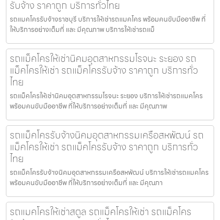
รับจ้าง ราคาถูก บริการทั่วไทย
รถแมคโครรับจ้างราชบุรี บริการให้เช่ารถแมคโคร พร้อมคนขับมืออาชีพ ที่
ให้บริการอย่างเต็มที่ และ มีคุณภาพ บริการให้เช่ารถแม็
รถแม็คโครให้เช่านิคมอุตสาหกรรมโรจนะ ระยอง รถ
แม็คโครให้เช่า รถแม็คโครรับจ้าง ราคาถูก บริการทั่ว
ไทย
รถแม็คโครให้เช่านิคมอุตสาหกรรมโรจนะ ระยอง บริการให้เช่ารถแมคโคร
พร้อมคนขับมืออาชีพ ที่ให้บริการอย่างเต็มที่ และ มีคุณภาพ
รถแม็คโครรับจ้างนิคมอุตสาหกรรมเครือสหพัฒน์ รถ
แม็คโครให้เช่า รถแม็คโครรับจ้าง ราคาถูก บริการทั่ว
ไทย
รถแม็คโครรับจ้างนิคมอุตสาหกรรมเครือสหพัฒน์ บริการให้เช่ารถแมคโคร
พร้อมคนขับมืออาชีพ ที่ให้บริการอย่างเต็มที่ และ มีคุณภา
รถแมคโครให้เช่าสตูล รถแม็คโครให้เช่า รถแม็คโคร