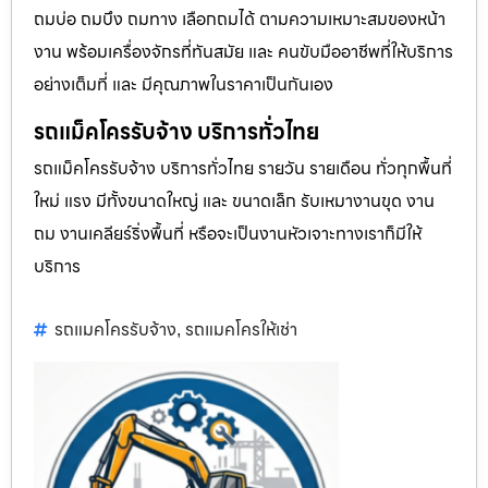
ถมบ่อ ถมบึง ถมทาง เลือกถมได้ ตามความเหมาะสมของหน้า
งาน พร้อมเครื่องจักรที่ทันสมัย และ คนขับมืออาชีพที่ให้บริการ
อย่างเต็มที่ และ มีคุณภาพในราคาเป็นกันเอง
รถแม็คโครรับจ้าง บริการทั่วไทย
รถแม็คโครรับจ้าง บริการทั่วไทย รายวัน รายเดือน ทั่วทุกพื้นที่
ใหม่ แรง มีทั้งขนาดใหญ่ และ ขนาดเล็ก รับเหมางานขุด งาน
ถม งานเคลียร์ริ่งพื้นที่ หรือจะเป็นงานหัวเจาะทางเราก็มีให้
บริการ
รถแมคโครรับจ้าง
รถแมคโครให้เช่า
,