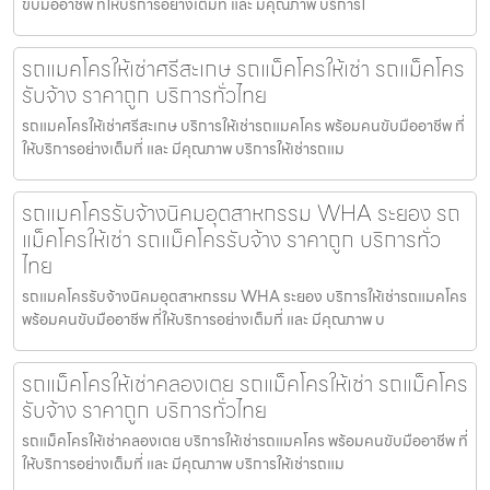
ขับมืออาชีพ ที่ให้บริการอย่างเต็มที่ และ มีคุณภาพ บริการใ
รถแมคโครให้เช่าศรีสะเกษ รถแม็คโครให้เช่า รถแม็คโคร
รับจ้าง ราคาถูก บริการทั่วไทย
รถแมคโครให้เช่าศรีสะเกษ บริการให้เช่ารถแมคโคร พร้อมคนขับมืออาชีพ ที่
ให้บริการอย่างเต็มที่ และ มีคุณภาพ บริการให้เช่ารถแม
รถแมคโครรับจ้างนิคมอุตสาหกรรม WHA ระยอง รถ
แม็คโครให้เช่า รถแม็คโครรับจ้าง ราคาถูก บริการทั่ว
ไทย
รถแมคโครรับจ้างนิคมอุตสาหกรรม WHA ระยอง บริการให้เช่ารถแมคโคร
พร้อมคนขับมืออาชีพ ที่ให้บริการอย่างเต็มที่ และ มีคุณภาพ บ
รถแม็คโครให้เช่าคลองเตย รถแม็คโครให้เช่า รถแม็คโคร
รับจ้าง ราคาถูก บริการทั่วไทย
รถแม็คโครให้เช่าคลองเตย บริการให้เช่ารถแมคโคร พร้อมคนขับมืออาชีพ ที่
ให้บริการอย่างเต็มที่ และ มีคุณภาพ บริการให้เช่ารถแม