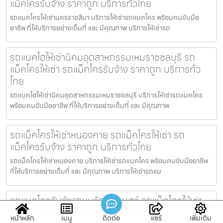
แม็คโครรับจ้าง ราคาถูก บริการทั่วไทย
รถแมคโครให้เช่านครราชสีมา บริการให้เช่ารถแมคโคร พร้อมคนขับมือ
อาชีพ ที่ให้บริการอย่างเต็มที่ และ มีคุณภาพ บริการให้เช่ารถ
รถแบคโฮให้เช่านิคมอุตสาหกรรมเหมราชชลบุรี รถ
แม็คโครให้เช่า รถแม็คโครรับจ้าง ราคาถูก บริการทั่ว
ไทย
รถแบคโฮให้เช่านิคมอุตสาหกรรมเหมราชชลบุรี บริการให้เช่ารถแมคโคร
พร้อมคนขับมืออาชีพ ที่ให้บริการอย่างเต็มที่ และ มีคุณภาพ
รถแม็คโครให้เช่าหนองคาย รถแม็คโครให้เช่า รถ
แม็คโครรับจ้าง ราคาถูก บริการทั่วไทย
รถแม็คโครให้เช่าหนองคาย บริการให้เช่ารถแมคโคร พร้อมคนขับมืออาชีพ
ที่ให้บริการอย่างเต็มที่ และ มีคุณภาพ บริการให้เช่ารถแม
รถแมคโครรับจ้างถนนรัตนาธิเบศร์ รถแม็คโครให้เช่า
รถแม็คโครรับจ้าง ราคาถูก บริการทั่วไทย
หน้าหลัก
เมนู
ติดต่อ
แชร์
เพิ่มเติม