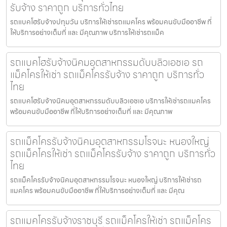
รับจ้าง ราคาถูก บริการทั่วไทย
รถแบคโฮรับจ้างปทุมวัน บริการให้เช่ารถแมคโคร พร้อมคนขับมืออาชีพ ที่
ให้บริการอย่างเต็มที่ และ มีคุณภาพ บริการให้เช่ารถแม็ค
รถแบคโฮรับจ้างนิคมอุตสาหกรรมดับบลิวเอชเอ รถ
แม็คโครให้เช่า รถแม็คโครรับจ้าง ราคาถูก บริการทั่ว
ไทย
รถแบคโฮรับจ้างนิคมอุตสาหกรรมดับบลิวเอชเอ บริการให้เช่ารถแมคโคร
พร้อมคนขับมืออาชีพ ที่ให้บริการอย่างเต็มที่ และ มีคุณภาพ
รถแม็คโครรับจ้างนิคมอุตสาหกรรมโรจนะ หนองใหญ่
รถแม็คโครให้เช่า รถแม็คโครรับจ้าง ราคาถูก บริการทั่ว
ไทย
รถแม็คโครรับจ้างนิคมอุตสาหกรรมโรจนะ หนองใหญ่ บริการให้เช่ารถ
แมคโคร พร้อมคนขับมืออาชีพ ที่ให้บริการอย่างเต็มที่ และ มีคุณ
รถแมคโครรับจ้างราชบุรี รถแม็คโครให้เช่า รถแม็คโคร