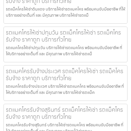
รับจ้าง ราคาถูก บริการทั่วไทย
รถแม็คโครให้เช่าดินแดง บริการให้เช่ารถแมคโคร พร้อมคนขับมืออาชีพ ที่ให้
บริการอย่างเต็มที่ และ มีคุณภาพ บริการให้เช่ารถแม็
รถแมคโครให้เช่าปทุมวัน รถแม็คโครให้เช่า รถแม็คโคร
รับจ้าง ราคาถูก บริการทั่วไทย
รถแมคโครให้เช่าปทุมวัน บริการให้เช่ารถแมคโคร พร้อมคนขับมืออาชีพ ที่
ให้บริการอย่างเต็มที่ และ มีคุณภาพ บริการให้เช่ารถแม็
รถแมคโครรับจ้างประเวศ รถแม็คโครให้เช่า รถแม็คโคร
รับจ้าง ราคาถูก บริการทั่วไทย
รถแมคโครรับจ้างประเวศ บริการให้เช่ารถแมคโคร พร้อมคนขับมืออาชีพ ที่
ให้บริการอย่างเต็มที่ และ มีคุณภาพ บริการให้เช่ารถแม็ค
รถแมคโครรับจ้างสุรินทร์ รถแม็คโครให้เช่า รถแม็คโคร
รับจ้าง ราคาถูก บริการทั่วไทย
รถแมคโครรับจ้างสุรินทร์ บริการให้เช่ารถแมคโคร พร้อมคนขับมืออาชีพ ที่