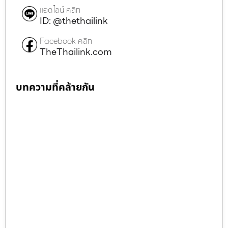
แอดไลน์ คลิก
ID: @thethailink
Facebook คลิก
TheThailink.com
บทความที่คล้ายกัน