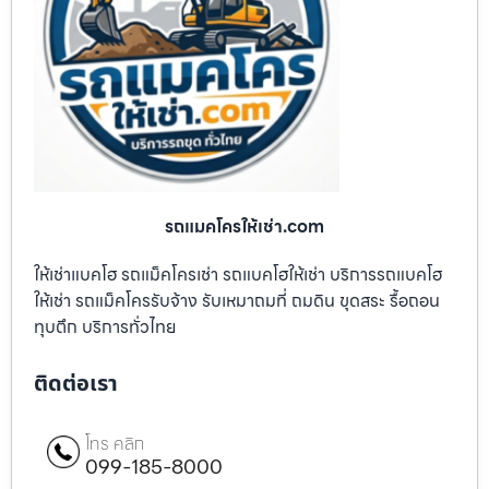
รถแมคโครให้เช่า.com
ให้เช่าแบคโฮ รถแม็คโครเช่า รถแบคโฮให้เช่า บริการรถแบคโฮ
ให้เช่า รถแม็คโครรับจ้าง รับเหมาถมที่ ถมดิน ขุดสระ รื้อถอน
ทุบตึก บริการทั่วไทย
ติดต่อเรา
โทร คลิก
099-185-8000