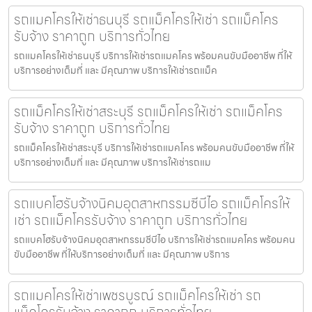
รถแมคโครให้เช่าธนบุรี รถแม็คโครให้เช่า รถแม็คโคร
รับจ้าง ราคาถูก บริการทั่วไทย
รถแมคโครให้เช่าธนบุรี บริการให้เช่ารถแมคโคร พร้อมคนขับมืออาชีพ ที่ให้
บริการอย่างเต็มที่ และ มีคุณภาพ บริการให้เช่ารถแม็ค
รถแม็คโครให้เช่าสระบุรี รถแม็คโครให้เช่า รถแม็คโคร
รับจ้าง ราคาถูก บริการทั่วไทย
รถแม็คโครให้เช่าสระบุรี บริการให้เช่ารถแมคโคร พร้อมคนขับมืออาชีพ ที่ให้
บริการอย่างเต็มที่ และ มีคุณภาพ บริการให้เช่ารถแม
รถแบคโฮรับจ้างนิคมอุตสาหกรรมซีบีไอ รถแม็คโครให้
เช่า รถแม็คโครรับจ้าง ราคาถูก บริการทั่วไทย
รถแบคโฮรับจ้างนิคมอุตสาหกรรมซีบีไอ บริการให้เช่ารถแมคโคร พร้อมคน
ขับมืออาชีพ ที่ให้บริการอย่างเต็มที่ และ มีคุณภาพ บริการ
รถแมคโครให้เช่าเพชรบูรณ์ รถแม็คโครให้เช่า รถ