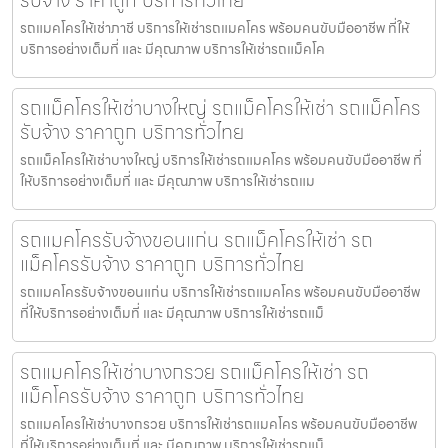
รับจ้าง ราคาถูก บริการทั่วไทย
รถแมคโครให้เช่าภาชี บริการให้เช่ารถแมคโคร พร้อมคนขับมืออาชีพ ที่ให้
บริการอย่างเต็มที่ และ มีคุณภาพ บริการให้เช่ารถแม็คโค
รถแม็คโครให้เช่าบางใหญ่ รถแม็คโครให้เช่า รถแม็คโคร
รับจ้าง ราคาถูก บริการทั่วไทย
รถแม็คโครให้เช่าบางใหญ่ บริการให้เช่ารถแมคโคร พร้อมคนขับมืออาชีพ ที่
ให้บริการอย่างเต็มที่ และ มีคุณภาพ บริการให้เช่ารถแม
รถแมคโครรับจ้างขอนแก่น รถแม็คโครให้เช่า รถ
แม็คโครรับจ้าง ราคาถูก บริการทั่วไทย
รถแมคโครรับจ้างขอนแก่น บริการให้เช่ารถแมคโคร พร้อมคนขับมืออาชีพ
ที่ให้บริการอย่างเต็มที่ และ มีคุณภาพ บริการให้เช่ารถแม็
รถแมคโครให้เช่าบางกรวย รถแม็คโครให้เช่า รถ
แม็คโครรับจ้าง ราคาถูก บริการทั่วไทย
รถแมคโครให้เช่าบางกรวย บริการให้เช่ารถแมคโคร พร้อมคนขับมืออาชีพ
ที่ให้บริการอย่างเต็มที่ และ มีคุณภาพ บริการให้เช่ารถแม็