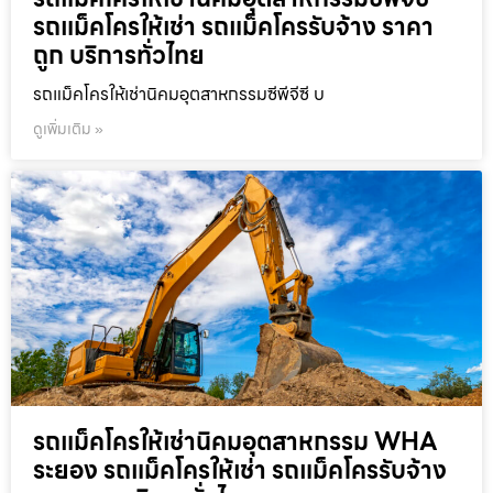
รถแม็คโครให้เช่า รถแม็คโครรับจ้าง ราคา
ถูก บริการทั่วไทย
รถแม็คโครให้เช่านิคมอุตสาหกรรมซีพีจีซี บ
ดูเพิ่มเติม »
รถแม็คโครให้เช่านิคมอุตสาหกรรม WHA
ระยอง รถแม็คโครให้เช่า รถแม็คโครรับจ้าง