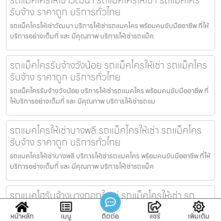
รถแม็คโครให้เช่าวัฒนา รถแม็คโครให้เช่า รถแม็คโคร
รับจ้าง ราคาถูก บริการทั่วไทย
รถแม็คโครให้เช่าวัฒนา บริการให้เช่ารถแมคโคร พร้อมคนขับมืออาชีพ ที่ให้
บริการอย่างเต็มที่ และ มีคุณภาพ บริการให้เช่ารถแม็ค
รถแม็คโครรับจ้างวังน้อย รถแม็คโครให้เช่า รถแม็คโคร
รับจ้าง ราคาถูก บริการทั่วไทย
รถแม็คโครรับจ้างวังน้อย บริการให้เช่ารถแมคโคร พร้อมคนขับมืออาชีพ ที่
ให้บริการอย่างเต็มที่ และ มีคุณภาพ บริการให้เช่ารถแม
รถแมคโครให้เช่าบางพลี รถแม็คโครให้เช่า รถแม็คโคร
รับจ้าง ราคาถูก บริการทั่วไทย
รถแมคโครให้เช่าบางพลี บริการให้เช่ารถแมคโคร พร้อมคนขับมืออาชีพ ที่ให้
บริการอย่างเต็มที่ และ มีคุณภาพ บริการให้เช่ารถแม็ค
รถแบคโฮรับจ้างบางกอกใหญ่ รถแม็คโครให้เช่า รถ
แม็คโครรับจ้าง ราคาถูก บริการทั่วไทย
หน้าหลัก
เมนู
ติดต่อ
แชร์
เพิ่มเติม