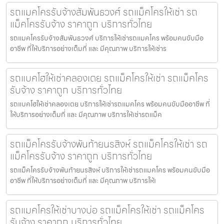
รถแมคโครรับจ้างสัมพันธวงศ์ รถแม็คโครให้เช่า รถ
แม็คโครรับจ้าง ราคาถูก บริการทั่วไทย
รถแมคโครรับจ้างสัมพันธวงศ์ บริการให้เช่ารถแมคโคร พร้อมคนขับมือ
อาชีพ ที่ให้บริการอย่างเต็มที่ และ มีคุณภาพ บริการให้เช่าร
รถแบคโฮให้เช่าคลองเตย รถแม็คโครให้เช่า รถแม็คโคร
รับจ้าง ราคาถูก บริการทั่วไทย
รถแบคโฮให้เช่าคลองเตย บริการให้เช่ารถแมคโคร พร้อมคนขับมืออาชีพ ที่
ให้บริการอย่างเต็มที่ และ มีคุณภาพ บริการให้เช่ารถแม็ค
รถแม็คโครรับจ้างพันท้ายนรสิงห์ รถแม็คโครให้เช่า รถ
แม็คโครรับจ้าง ราคาถูก บริการทั่วไทย
รถแม็คโครรับจ้างพันท้ายนรสิงห์ บริการให้เช่ารถแมคโคร พร้อมคนขับมือ
อาชีพ ที่ให้บริการอย่างเต็มที่ และ มีคุณภาพ บริการให้เ
รถแมคโครให้เช่าบางบ่อ รถแม็คโครให้เช่า รถแม็คโคร
รับจ้าง ราคาถูก บริการทั่วไทย