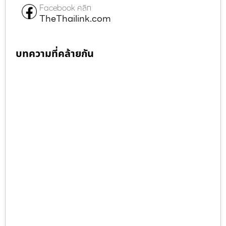
Facebook คลิก
TheThailink.com
บทความที่คล้ายกัน