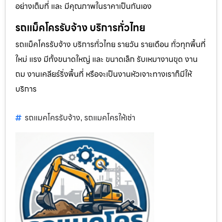
อย่างเต็มที่ และ มีคุณภาพในราคาเป็นกันเอง
รถแม็คโครรับจ้าง บริการทั่วไทย
รถแม็คโครรับจ้าง บริการทั่วไทย รายวัน รายเดือน ทั่วทุกพื้นที่
ใหม่ แรง มีทั้งขนาดใหญ่ และ ขนาดเล็ก รับเหมางานขุด งาน
ถม งานเคลียร์ริ่งพื้นที่ หรือจะเป็นงานหัวเจาะทางเราก็มีให้
บริการ
รถแมคโครรับจ้าง
รถแมคโครให้เช่า
,