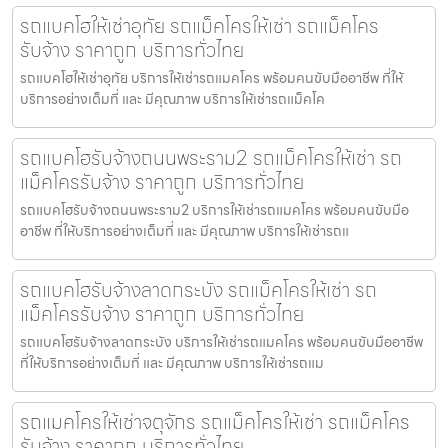
รถแบคโฮให้เช่าอุทัย รถแม็คโครให้เช่า รถแม็คโคร
รับจ้าง ราคาถูก บริการทั่วไทย
รถแบคโฮให้เช่าอุทัย บริการให้เช่ารถแมคโคร พร้อมคนขับมืออาชีพ ที่ให้
บริการอย่างเต็มที่ และ มีคุณภาพ บริการให้เช่ารถแม็คโค
รถแบคโฮรับจ้างถนนพระราม2 รถแม็คโครให้เช่า รถ
แม็คโครรับจ้าง ราคาถูก บริการทั่วไทย
รถแบคโฮรับจ้างถนนพระราม2 บริการให้เช่ารถแมคโคร พร้อมคนขับมือ
อาชีพ ที่ให้บริการอย่างเต็มที่ และ มีคุณภาพ บริการให้เช่ารถแ
รถแบคโฮรับจ้างลาดกระบัง รถแม็คโครให้เช่า รถ
แม็คโครรับจ้าง ราคาถูก บริการทั่วไทย
รถแบคโฮรับจ้างลาดกระบัง บริการให้เช่ารถแมคโคร พร้อมคนขับมืออาชีพ
ที่ให้บริการอย่างเต็มที่ และ มีคุณภาพ บริการให้เช่ารถแม
รถแมคโครให้เช่าจตุจักร รถแม็คโครให้เช่า รถแม็คโคร
รับจ้าง ราคาถูก บริการทั่วไทย