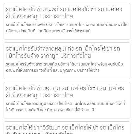
รถแม็คโครให้เช่าบางพลี รถแม็คโครให้เช่า รถแม็คโคร
รับจ้าง ราคาถูก บริการทั่วไทย
รถแม็คโครให้เช่าบางพลี บริการให้เช่ารถแมคโคร พร้อมคนขับมืออาชีพ ที่ให้
บริการอย่างเต็มที่ และ มีคุณภาพ บริการให้เช่ารถแม็
รถแมคโครรับจ้างลาดหลุมแก้ว รถแม็คโครให้เช่า รถ
แม็คโครรับจ้าง ราคาถูก บริการทั่วไทย
รถแมคโครรับจ้างลาดหลุมแก้ว บริการให้เช่ารถแมคโคร พร้อมคนขับมือ
อาชีพ ที่ให้บริการอย่างเต็มที่ และ มีคุณภาพ บริการให้เช่าร
รถแม็คโครให้เช่าดอนตูม รถแม็คโครให้เช่า รถแม็คโคร
รับจ้าง ราคาถูก บริการทั่วไทย
รถแม็คโครให้เช่าดอนตูม บริการให้เช่ารถแมคโคร พร้อมคนขับมืออาชีพ ที่
ให้บริการอย่างเต็มที่ และ มีคุณภาพ บริการให้เช่ารถแม็
รถแบคโฮให้เช่าทวีวัฒนา รถแม็คโครให้เช่า รถแม็คโคร