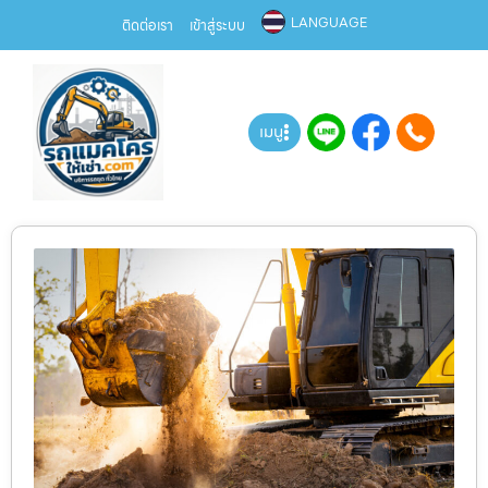
LANGUAGE
ติดต่อเรา
เข้าสู่ระบบ
เมนู