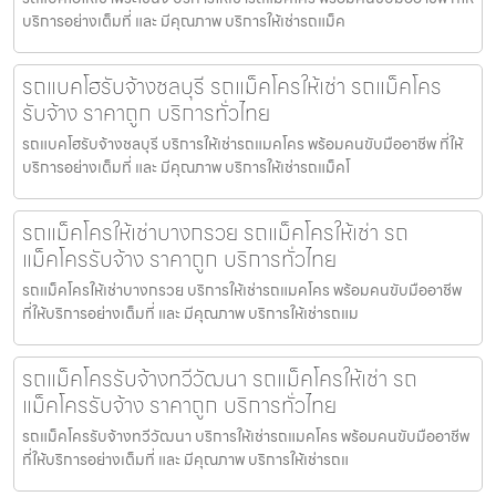
บริการอย่างเต็มที่ และ มีคุณภาพ บริการให้เช่ารถแม็ค
รถแบคโฮรับจ้างชลบุรี รถแม็คโครให้เช่า รถแม็คโคร
รับจ้าง ราคาถูก บริการทั่วไทย
รถแบคโฮรับจ้างชลบุรี บริการให้เช่ารถแมคโคร พร้อมคนขับมืออาชีพ ที่ให้
บริการอย่างเต็มที่ และ มีคุณภาพ บริการให้เช่ารถแม็คโ
รถแม็คโครให้เช่าบางกรวย รถแม็คโครให้เช่า รถ
แม็คโครรับจ้าง ราคาถูก บริการทั่วไทย
รถแม็คโครให้เช่าบางกรวย บริการให้เช่ารถแมคโคร พร้อมคนขับมืออาชีพ
ที่ให้บริการอย่างเต็มที่ และ มีคุณภาพ บริการให้เช่ารถแม
รถแม็คโครรับจ้างทวีวัฒนา รถแม็คโครให้เช่า รถ
แม็คโครรับจ้าง ราคาถูก บริการทั่วไทย
รถแม็คโครรับจ้างทวีวัฒนา บริการให้เช่ารถแมคโคร พร้อมคนขับมืออาชีพ
ที่ให้บริการอย่างเต็มที่ และ มีคุณภาพ บริการให้เช่ารถแ