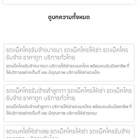
ดูบทความทั้งหมด
รถแม็คโครรับจ้างบางนา รถแม็คโครให้เช่า รถแม็คโคร
รับจ้าง ราคาถูก บริการทั่วไทย
รถแม็คโครรับจ้างบางนา บริการให้เช่ารถแมคโคร พร้อมคนขับมืออาชีพ ที่
ให้บริการอย่างเต็มที่ และ มีคุณภาพ บริการให้เช่ารถแม็ค
รถแม็คโครรับจ้างลำลูกกา รถแม็คโครให้เช่า รถแม็คโคร
รับจ้าง ราคาถูก บริการทั่วไทย
รถแม็คโครรับจ้างลำลูกกา บริการให้เช่ารถแมคโคร พร้อมคนขับมืออาชีพ ที่
ให้บริการอย่างเต็มที่ และ มีคุณภาพ บริการให้เช่ารถแม
รถแบคโฮให้เช่าเลย รถแม็คโครให้เช่า รถแม็คโครรับจ้าง