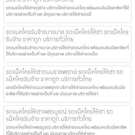
รถแมคโครให้เช่าจตุจักร บริการให้เช่ารถแมคโคร พร้อมคนขับมืออาชีพ ที่ให้
บริการอย่างเต็มที่ และ มีคุณภาพ บริการให้เช่ารถแม็
รถแมคโครรับจ้างบางบาล รถแม็คโครให้เช่า รถแม็คโคร
รับจ้าง ราคาถูก บริการทั่วไทย
รถแมคโครรับจ้างบางบาล บริการให้เช่ารถแมคโคร พร้อมคนขับมืออาชีพ ที่
ให้บริการอย่างเต็มที่ และ มีคุณภาพ บริการให้เช่ารถแม็ค
รถแม็คโครให้เช่าถนนราชพฤกษ์ รถแม็คโครให้เช่า รถ
แม็คโครรับจ้าง ราคาถูก บริการทั่วไทย
รถแม็คโครให้เช่าถนนราชพฤกษ์ บริการให้เช่ารถแมคโคร พร้อมคนขับมือ
อาชีพ ที่ให้บริการอย่างเต็มที่ และ มีคุณภาพ บริการให้เช่า
รถแมคโครให้เช่าเพชรบูรณ์ รถแม็คโครให้เช่า รถ
แม็คโครรับจ้าง ราคาถูก บริการทั่วไทย
รถแมคโครให้เช่าเพชรบูรณ์ บริการให้เช่ารถแมคโคร พร้อมคนขับมืออาชีพ
ที่ให้บริการอย่างเต็มที่ และ มีคุณภาพ บริการให้เช่ารถแ