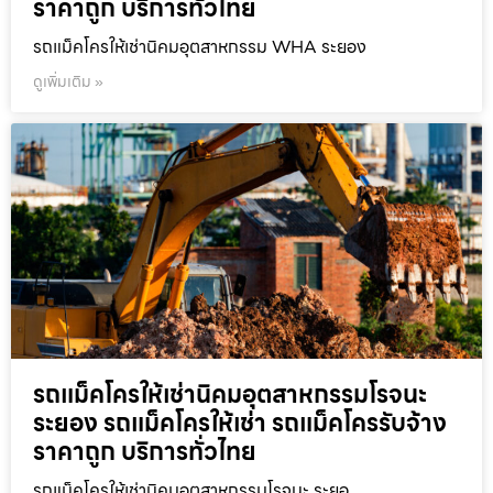
ราคาถูก บริการทั่วไทย
รถแม็คโครให้เช่านิคมอุตสาหกรรม WHA ระยอง
ดูเพิ่มเติม »
รถแม็คโครให้เช่านิคมอุตสาหกรรมโรจนะ
ระยอง รถแม็คโครให้เช่า รถแม็คโครรับจ้าง
ราคาถูก บริการทั่วไทย
รถแม็คโครให้เช่านิคมอุตสาหกรรมโรจนะ ระยอ