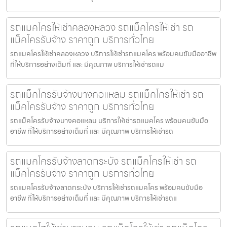
รถแมคโครให้เช่าคลองหลวง รถแม็คโครให้เช่า รถ
แม็คโครรับจ้าง ราคาถูก บริการทั่วไทย
รถแมคโครให้เช่าคลองหลวง บริการให้เช่ารถแมคโคร พร้อมคนขับมืออาชีพ
ที่ให้บริการอย่างเต็มที่ และ มีคุณภาพ บริการให้เช่ารถแม
รถแม็คโครรับจ้างบางคอแหลม รถแม็คโครให้เช่า รถ
แม็คโครรับจ้าง ราคาถูก บริการทั่วไทย
รถแม็คโครรับจ้างบางคอแหลม บริการให้เช่ารถแมคโคร พร้อมคนขับมือ
อาชีพ ที่ให้บริการอย่างเต็มที่ และ มีคุณภาพ บริการให้เช่ารถ
รถแมคโครรับจ้างลาดกระบัง รถแม็คโครให้เช่า รถ
แม็คโครรับจ้าง ราคาถูก บริการทั่วไทย
รถแมคโครรับจ้างลาดกระบัง บริการให้เช่ารถแมคโคร พร้อมคนขับมือ
อาชีพ ที่ให้บริการอย่างเต็มที่ และ มีคุณภาพ บริการให้เช่ารถแ