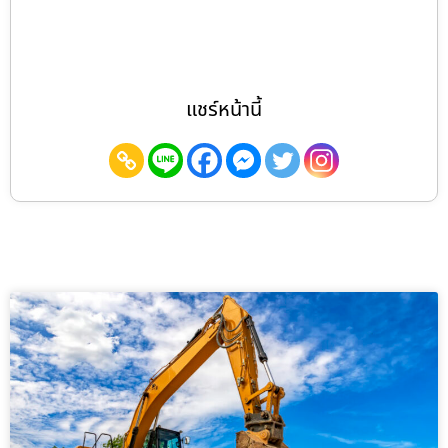
แชร์หน้านี้