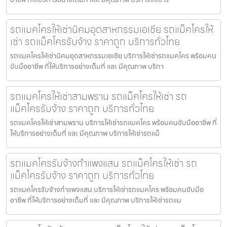
รถแมคโครให้เช่านิคมอุตสาหกรรมเอเชีย รถแม็คโครให้
เช่า รถแม็คโครรับจ้าง ราคาถูก บริการทั่วไทย
รถแมคโครให้เช่านิคมอุตสาหกรรมเอเชีย บริการให้เช่ารถแมคโคร พร้อมคน
ขับมืออาชีพ ที่ให้บริการอย่างเต็มที่ และ มีคุณภาพ บริกา
รถแมคโครให้เช่าสามพราน รถแม็คโครให้เช่า รถ
แม็คโครรับจ้าง ราคาถูก บริการทั่วไทย
รถแมคโครให้เช่าสามพราน บริการให้เช่ารถแมคโคร พร้อมคนขับมืออาชีพ ที่
ให้บริการอย่างเต็มที่ และ มีคุณภาพ บริการให้เช่ารถแม็
รถแมคโครรับจ้างกำแพงแสน รถแม็คโครให้เช่า รถ
แม็คโครรับจ้าง ราคาถูก บริการทั่วไทย
รถแมคโครรับจ้างกำแพงแสน บริการให้เช่ารถแมคโคร พร้อมคนขับมือ
อาชีพ ที่ให้บริการอย่างเต็มที่ และ มีคุณภาพ บริการให้เช่ารถแม