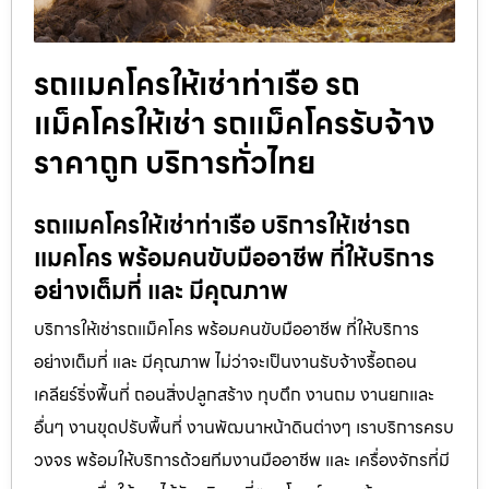
รถแมคโครให้เช่าท่าเรือ รถ
แม็คโครให้เช่า รถแม็คโครรับจ้าง
ราคาถูก บริการทั่วไทย
รถแมคโครให้เช่าท่าเรือ บริการให้เช่ารถ
แมคโคร พร้อมคนขับมืออาชีพ ที่ให้บริการ
อย่างเต็มที่ และ มีคุณภาพ
บริการให้เช่ารถแม็คโคร พร้อมคนขับมืออาชีพ ที่ให้บริการ
อย่างเต็มที่ และ มีคุณภาพ ไม่ว่าจะเป็นงานรับจ้างรื้อถอน
เคลียร์ริ่งพื้นที่ ถอนสิ่งปลูกสร้าง ทุบตึก งานถม งานยกและ
อื่นๆ งานขุดปรับพื้นที่ งานพัฒนาหน้าดินต่างๆ เราบริการครบ
วงจร พร้อมให้บริการด้วยทีมงานมืออาชีพ และ เครื่องจักรที่มี