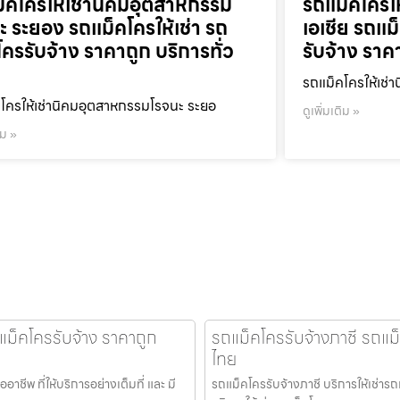
็คโครให้เช่านิคมอุตสาหกรรม
รถแม็คโครใ
ะ ระยอง รถแม็คโครให้เช่า รถ
เอเชีย รถแม
โครรับจ้าง ราคาถูก บริการทั่ว
รับจ้าง ราค
รถแม็คโครให้เช่า
โครให้เช่านิคมอุตสาหกรรมโรจนะ ระยอ
ดูเพิ่มเติม »
ิม »
แม็คโครรับจ้าง ราคาถูก
รถแม็คโครรับจ้างภาชี รถแม็
ไทย
ีพ ที่ให้บริการอย่างเต็มที่ และ มี
รถแม็คโครรับจ้างภาชี บริการให้เช่ารถ