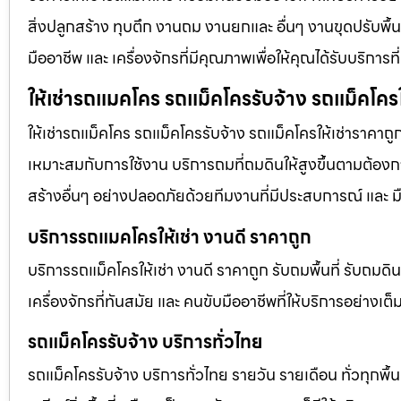
สิ่งปลูกสร้าง ทุบตึก งานถม งานยกและ อื่นๆ งานขุดปรับพื
มืออาชีพ และ เครื่องจักรที่มีคุณภาพเพื่อให้คุณได้รับบริก
ให้เช่ารถแมคโคร รถแม็คโครรับจ้าง รถแม็คโครใ
ให้เช่ารถแม็คโคร รถแม็คโครรับจ้าง รถแม็คโครให้เช่าราคาถู
เหมาะสมกับการใช้งาน บริการถมที่ถมดินให้สูงขึ้นตามต้องการ
สร้างอื่นๆ อย่างปลอดภัยด้วยทีมงานที่มีประสบการณ์ และ ม
บริการรถแมคโครให้เช่า งานดี ราคาถูก
บริการรถแม็คโครให้เช่า งานดี ราคาถูก รับถมพื้นที่ รับ
เครื่องจักรที่ทันสมัย และ คนขับมืออาชีพที่ให้บริการอย่างเต
รถแม็คโครรับจ้าง บริการทั่วไทย
รถแม็คโครรับจ้าง บริการทั่วไทย รายวัน รายเดือน ทั่วทุกพื