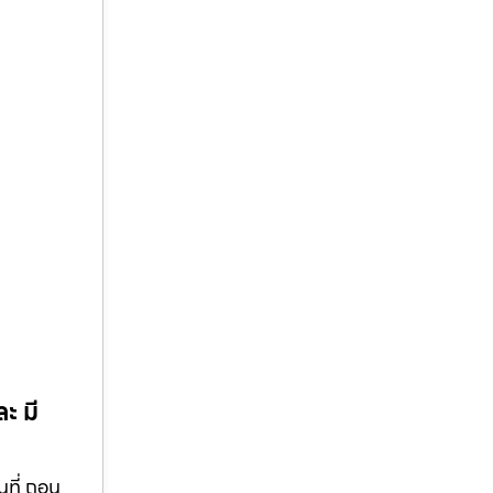
ะ มี
นที่ ถอน