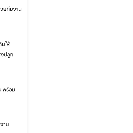
ด้วยทีมงาน
ินให้
ิ่งปลูก
น พร้อม
ม งาน