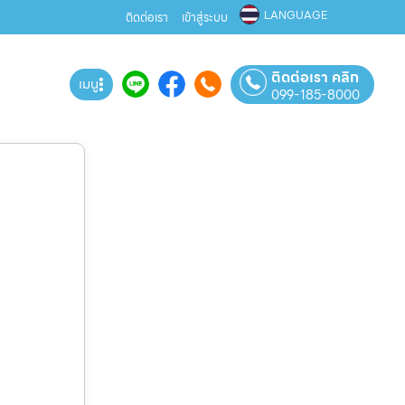
LANGUAGE
ติดต่อเรา
เข้าสู่ระบบ
ติดต่อเรา คลิก
เมนู
099-185-8000