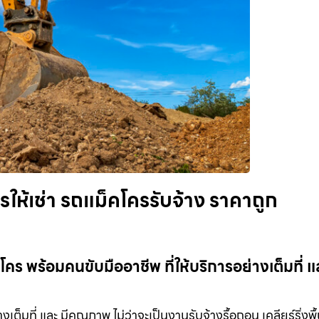
ให้เช่า รถแม็คโครรับจ้าง ราคาถูก
ร พร้อมคนขับมืออาชีพ ที่ให้บริการอย่างเต็มที่ แล
เต็มที่ และ มีคุณภาพ ไม่ว่าจะเป็นงานรับจ้างรื้อถอน เคลียร์ริ่งพื้