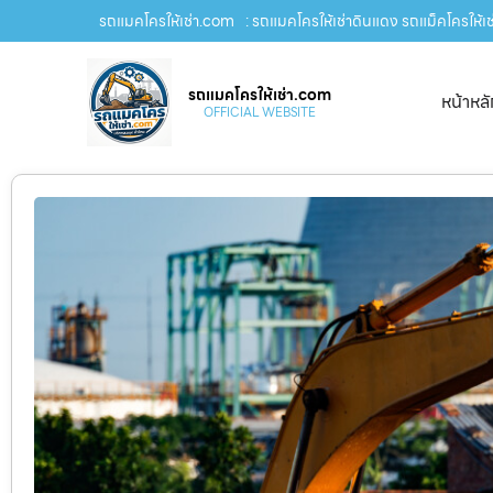
รถแมคโครให้เช่า.com
: รถแมคโครให้เช่าดินแดง รถแม็คโครให้เช
รถแมคโครให้เช่า.com
หน้าหล
OFFICIAL WEBSITE