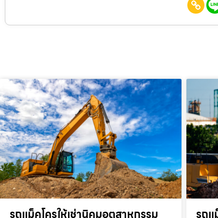
รถแม็คโครให้เช่านิคมอุตสาหกรรม
รถแม