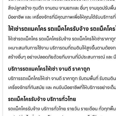
สิ่งปลูกสร้าง ทุบตึก งานถม งานยกและ อื่นๆ งานขุดปรับพื
มืออาชีพ และ เครื่องจักรที่มีคุณภาพเพื่อให้คุณได้รับบริก
ให้เช่ารถแมคโคร รถแม็คโครรับจ้าง รถแม็คโครใ
ให้เช่ารถแม็คโคร รถแม็คโครรับจ้าง รถแม็คโครให้เช่าราคาถู
เหมาะสมกับการใช้งาน บริการถมที่ถมดินให้สูงขึ้นตามต้องการ
สร้างอื่นๆ อย่างปลอดภัยด้วยทีมงานที่มีประสบการณ์ และ ม
บริการรถแมคโครให้เช่า งานดี ราคาถูก
บริการรถแม็คโครให้เช่า งานดี ราคาถูก รับถมพื้นที่ รับ
เครื่องจักรที่ทันสมัย และ คนขับมืออาชีพที่ให้บริการอย่างเต
รถแม็คโครรับจ้าง บริการทั่วไทย
รถแม็คโครรับจ้าง บริการทั่วไทย รายวัน รายเดือน ทั่วทุกพื