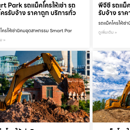
t Park รถแม็คโครให้เช่า รถ
พีจีซี รถแม็
โครรับจ้าง ราคาถูก บริการทั่ว
รับจ้าง ราค
รถแม็คโครให้เช่า
โครให้เช่านิคมอุตสาหกรรม Smart Par
ดูเพิ่มเติม »
ิม »