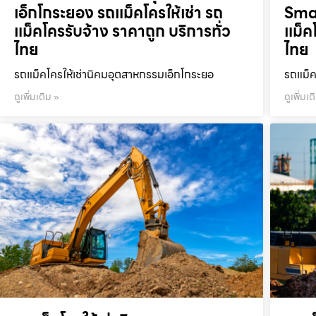
เอ็กโกระยอง รถแม็คโครให้เช่า รถ
Smar
แม็คโครรับจ้าง ราคาถูก บริการทั่ว
แม็ค
ไทย
ไทย
รถแม็คโครให้เช่านิคมอุตสาหกรรมเอ็กโกระยอ
รถแม็ค
ดูเพิ่มเติม »
ดูเพิ่มเต