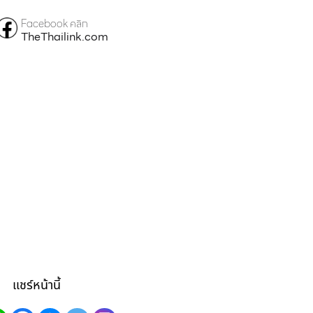
Facebook คลิก
TheThailink.com
แชร์หน้านี้