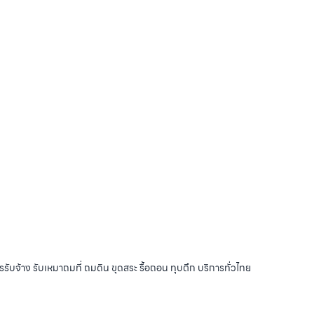
รับจ้าง รับเหมาถมที่ ถมดิน ขุดสระ รื้อถอน ทุบตึก บริการทั่วไทย