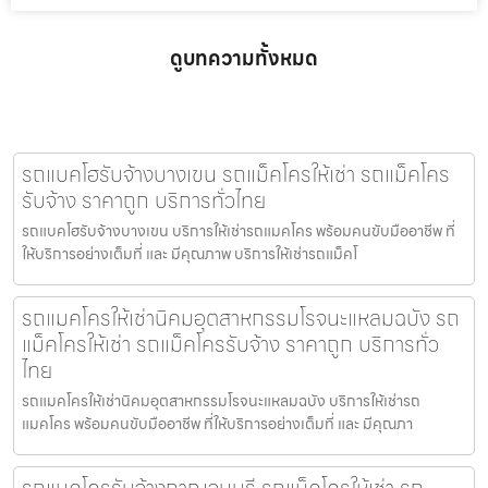
ดูบทความทั้งหมด
รถแบคโฮรับจ้างบางเขน รถแม็คโครให้เช่า รถแม็คโคร
รับจ้าง ราคาถูก บริการทั่วไทย
รถแบคโฮรับจ้างบางเขน บริการให้เช่ารถแมคโคร พร้อมคนขับมืออาชีพ ที่
ให้บริการอย่างเต็มที่ และ มีคุณภาพ บริการให้เช่ารถแม็คโ
รถแมคโครให้เช่านิคมอุตสาหกรรมโรจนะแหลมฉบัง รถ
แม็คโครให้เช่า รถแม็คโครรับจ้าง ราคาถูก บริการทั่ว
ไทย
รถแมคโครให้เช่านิคมอุตสาหกรรมโรจนะแหลมฉบัง บริการให้เช่ารถ
แมคโคร พร้อมคนขับมืออาชีพ ที่ให้บริการอย่างเต็มที่ และ มีคุณภา