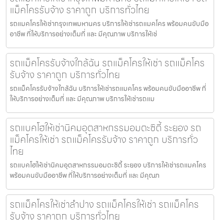
แม็คโครรับจ้าง ราคาถูก บริการทั่วไทย
รถแมคโครให้เช่ากรุงเทพมหานคร บริการให้เช่ารถแมคโคร พร้อมคนขับมือ
อาชีพ ที่ให้บริการอย่างเต็มที่ และ มีคุณภาพ บริการให้เช่
รถแม็คโครรับจ้างใกล้ฉัน รถแม็คโครให้เช่า รถแม็คโคร
รับจ้าง ราคาถูก บริการทั่วไทย
รถแม็คโครรับจ้างใกล้ฉัน บริการให้เช่ารถแมคโคร พร้อมคนขับมืออาชีพ ที่
ให้บริการอย่างเต็มที่ และ มีคุณภาพ บริการให้เช่ารถแม
รถแบคโฮให้เช่านิคมอุตสาหกรรมอมตะซิตี้ ระยอง รถ
แม็คโครให้เช่า รถแม็คโครรับจ้าง ราคาถูก บริการทั่ว
ไทย
รถแบคโฮให้เช่านิคมอุตสาหกรรมอมตะซิตี้ ระยอง บริการให้เช่ารถแมคโคร
พร้อมคนขับมืออาชีพ ที่ให้บริการอย่างเต็มที่ และ มีคุณภ
รถแม็คโครให้เช่าลำปาง รถแม็คโครให้เช่า รถแม็คโคร
รับจ้าง ราคาถูก บริการทั่วไทย