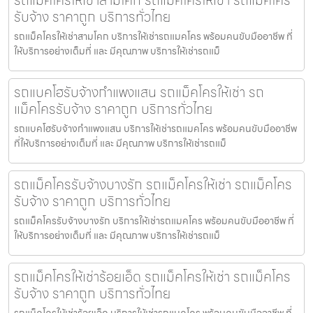
รถแม็คโครให้เช่าสามโคก รถแม็คโครให้เช่า รถแม็คโคร
รับจ้าง ราคาถูก บริการทั่วไทย
รถแม็คโครให้เช่าสามโคก บริการให้เช่ารถแมคโคร พร้อมคนขับมืออาชีพ ที่
ให้บริการอย่างเต็มที่ และ มีคุณภาพ บริการให้เช่ารถแม็
รถแบคโฮรับจ้างกำแพงแสน รถแม็คโครให้เช่า รถ
แม็คโครรับจ้าง ราคาถูก บริการทั่วไทย
รถแบคโฮรับจ้างกำแพงแสน บริการให้เช่ารถแมคโคร พร้อมคนขับมืออาชีพ
ที่ให้บริการอย่างเต็มที่ และ มีคุณภาพ บริการให้เช่ารถแม็
รถแม็คโครรับจ้างบางรัก รถแม็คโครให้เช่า รถแม็คโคร
รับจ้าง ราคาถูก บริการทั่วไทย
รถแม็คโครรับจ้างบางรัก บริการให้เช่ารถแมคโคร พร้อมคนขับมืออาชีพ ที่
ให้บริการอย่างเต็มที่ และ มีคุณภาพ บริการให้เช่ารถแม็
รถแม็คโครให้เช่าร้อยเอ็ด รถแม็คโครให้เช่า รถแม็คโคร
รับจ้าง ราคาถูก บริการทั่วไทย