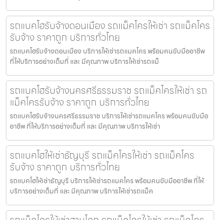
รถแบคโฮรับจ้างดอนเมือง รถแม็คโครให้เช่า รถแม็คโคร
รับจ้าง ราคาถูก บริการทั่วไทย
รถแบคโฮรับจ้างดอนเมือง บริการให้เช่ารถแมคโคร พร้อมคนขับมืออาชีพ
ที่ให้บริการอย่างเต็มที่ และ มีคุณภาพ บริการให้เช่ารถแม็
รถแบคโฮรับจ้างนครศรีธรรมราช รถแม็คโครให้เช่า รถ
แม็คโครรับจ้าง ราคาถูก บริการทั่วไทย
รถแบคโฮรับจ้างนครศรีธรรมราช บริการให้เช่ารถแมคโคร พร้อมคนขับมือ
อาชีพ ที่ให้บริการอย่างเต็มที่ และ มีคุณภาพ บริการให้เช่า
รถแบคโฮให้เช่าธัญบุรี รถแม็คโครให้เช่า รถแม็คโคร
รับจ้าง ราคาถูก บริการทั่วไทย
รถแบคโฮให้เช่าธัญบุรี บริการให้เช่ารถแมคโคร พร้อมคนขับมืออาชีพ ที่ให้
บริการอย่างเต็มที่ และ มีคุณภาพ บริการให้เช่ารถแม็ค