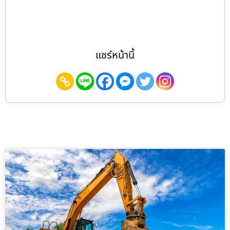
แชร์หน้านี้