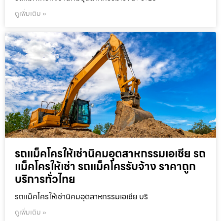
ดูเพิ่มเติม »
รถแม็คโครให้เช่านิคมอุตสาหกรรมเอเชีย รถ
แม็คโครให้เช่า รถแม็คโครรับจ้าง ราคาถูก
บริการทั่วไทย
รถแม็คโครให้เช่านิคมอุตสาหกรรมเอเชีย บริ
ดูเพิ่มเติม »