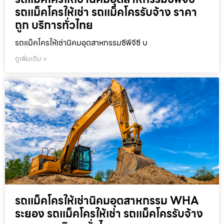
รถแม็คโครให้เช่า รถแม็คโครรับจ้าง ราคา
ถูก บริการทั่วไทย
รถแม็คโครให้เช่านิคมอุตสาหกรรมซีพีจีซี บ
ดูเพิ่มเติม »
รถแม็คโครให้เช่านิคมอุตสาหกรรม WHA
ระยอง รถแม็คโครให้เช่า รถแม็คโครรับจ้าง