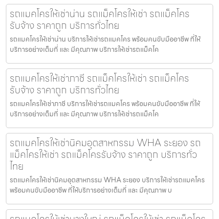
รถแมคโครให้เช่าน่าน รถแม็คโครให้เช่า รถแม็คโคร
รับจ้าง ราคาถูก บริการทั่วไทย
รถแมคโครให้เช่าน่าน บริการให้เช่ารถแมคโคร พร้อมคนขับมืออาชีพ ที่ให้
บริการอย่างเต็มที่ และ มีคุณภาพ บริการให้เช่ารถแม็คโค
รถแมคโครให้เช่าภาชี รถแม็คโครให้เช่า รถแม็คโคร
รับจ้าง ราคาถูก บริการทั่วไทย
รถแมคโครให้เช่าภาชี บริการให้เช่ารถแมคโคร พร้อมคนขับมืออาชีพ ที่ให้
บริการอย่างเต็มที่ และ มีคุณภาพ บริการให้เช่ารถแม็คโค
รถแมคโครให้เช่านิคมอุตสาหกรรม WHA ระยอง รถ
แม็คโครให้เช่า รถแม็คโครรับจ้าง ราคาถูก บริการทั่ว
ไทย
รถแมคโครให้เช่านิคมอุตสาหกรรม WHA ระยอง บริการให้เช่ารถแมคโคร
พร้อมคนขับมืออาชีพ ที่ให้บริการอย่างเต็มที่ และ มีคุณภาพ บ