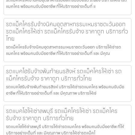
รถแม็คโครให้เช่านิคมอุตสาหกรรมอีสเทิร์นซีบอร์ด ระยอง บริการให้เช่ารถ
แมคโคร พร้อมคนขับมืออาชีพ ที่ให้บริการอย่างเต็มที่ แ
รถแม็คโครรับจ้างนิคมอุตสาหกรรมเหมราชตะวันออก
รถแม็คโครให้เช่า รถแม็คโครรับจ้าง ราคาถูก บริการทั่ว
ไทย
รถแม็คโครรับจ้างนิคมอุตสาหกรรมเหมราชตะวันออก บริการให้เช่ารถ
แมคโคร พร้อมคนขับมืออาชีพ ที่ให้บริการอย่างเต็มที่ และ มีคุณ
รถแบคโฮรับจ้างพันท้ายนรสิงห์ รถแม็คโครให้เช่า รถ
แม็คโครรับจ้าง ราคาถูก บริการทั่วไทย
รถแบคโฮรับจ้างพันท้ายนรสิงห์ บริการให้เช่ารถแมคโคร พร้อมคนขับมือ
อาชีพ ที่ให้บริการอย่างเต็มที่ และ มีคุณภาพ บริการให้เช่
รถแบคโฮให้เช่าลพบุรี รถแม็คโครให้เช่า รถแม็คโคร
รับจ้าง ราคาถูก บริการทั่วไทย
รถแบคโฮให้เช่าลพบุรี บริการให้เช่ารถแมคโคร พร้อมคนขับมืออาชีพ ที่ให้
บริการอย่างเต็มที่ และ มีคุณภาพ บริการให้เช่ารถแม็คโ