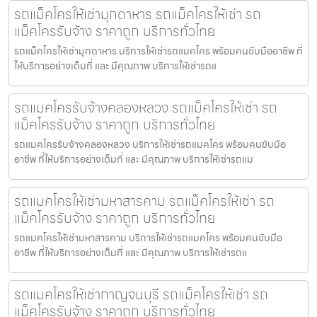
รถแม็คโครให้เช่ามุกดาหาร รถแม็คโครให้เช่า รถ
แม็คโครรับจ้าง ราคาถูก บริการทั่วไทย
รถแม็คโครให้เช่ามุกดาหาร บริการให้เช่ารถแมคโคร พร้อมคนขับมืออาชีพ ที่
ให้บริการอย่างเต็มที่ และ มีคุณภาพ บริการให้เช่ารถแ
รถแมคโครรับจ้างคลองหลวง รถแม็คโครให้เช่า รถ
แม็คโครรับจ้าง ราคาถูก บริการทั่วไทย
รถแมคโครรับจ้างคลองหลวง บริการให้เช่ารถแมคโคร พร้อมคนขับมือ
อาชีพ ที่ให้บริการอย่างเต็มที่ และ มีคุณภาพ บริการให้เช่ารถแม
รถแมคโครให้เช่ามหาสารคาม รถแม็คโครให้เช่า รถ
แม็คโครรับจ้าง ราคาถูก บริการทั่วไทย
รถแมคโครให้เช่ามหาสารคาม บริการให้เช่ารถแมคโคร พร้อมคนขับมือ
อาชีพ ที่ให้บริการอย่างเต็มที่ และ มีคุณภาพ บริการให้เช่ารถแ
รถแมคโครให้เช่ากาญจนบุรี รถแม็คโครให้เช่า รถ
แม็คโครรับจ้าง ราคาถูก บริการทั่วไทย