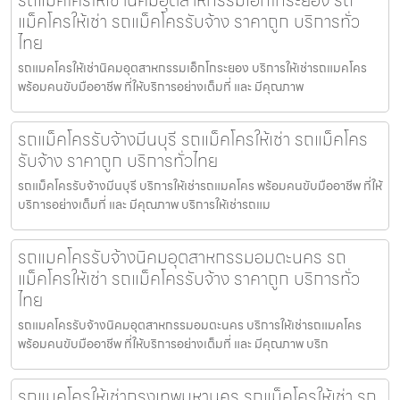
รถแมคโครให้เช่านิคมอุตสาหกรรมเอ็กโกระยอง รถ
แม็คโครให้เช่า รถแม็คโครรับจ้าง ราคาถูก บริการทั่ว
ไทย
รถแมคโครให้เช่านิคมอุตสาหกรรมเอ็กโกระยอง บริการให้เช่ารถแมคโคร
พร้อมคนขับมืออาชีพ ที่ให้บริการอย่างเต็มที่ และ มีคุณภาพ
รถแม็คโครรับจ้างมีนบุรี รถแม็คโครให้เช่า รถแม็คโคร
รับจ้าง ราคาถูก บริการทั่วไทย
รถแม็คโครรับจ้างมีนบุรี บริการให้เช่ารถแมคโคร พร้อมคนขับมืออาชีพ ที่ให้
บริการอย่างเต็มที่ และ มีคุณภาพ บริการให้เช่ารถแม
รถแมคโครรับจ้างนิคมอุตสาหกรรมอมตะนคร รถ
แม็คโครให้เช่า รถแม็คโครรับจ้าง ราคาถูก บริการทั่ว
ไทย
รถแมคโครรับจ้างนิคมอุตสาหกรรมอมตะนคร บริการให้เช่ารถแมคโคร
พร้อมคนขับมืออาชีพ ที่ให้บริการอย่างเต็มที่ และ มีคุณภาพ บริก
รถแมคโครให้เช่ากรุงเทพมหานคร รถแม็คโครให้เช่า รถ