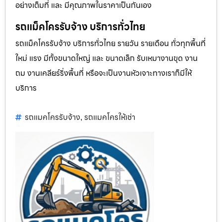
อย่างเต็มที่ และ มีคุณภาพในราคาเป็นกันเอง
รถแม็คโครรับจ้าง บริการทั่วไทย
รถแม็คโครรับจ้าง บริการทั่วไทย รายวัน รายเดือน ทั่วทุกพื้นที่
ใหม่ แรง มีทั้งขนาดใหญ่ และ ขนาดเล็ก รับเหมางานขุด งาน
ถม งานเคลียร์ริ่งพื้นที่ หรือจะเป็นงานหัวเจาะทางเราก็มีให้
บริการ
รถแมคโครรับจ้าง
รถแมคโครให้เช่า
,