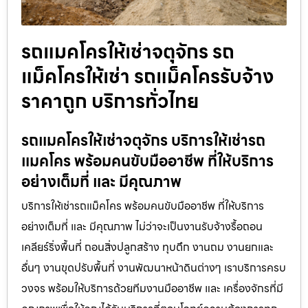
รถแมคโครให้เช่าจตุจักร รถ
แม็คโครให้เช่า รถแม็คโครรับจ้าง
ราคาถูก บริการทั่วไทย
รถแมคโครให้เช่าจตุจักร บริการให้เช่ารถ
แมคโคร พร้อมคนขับมืออาชีพ ที่ให้บริการ
อย่างเต็มที่ และ มีคุณภาพ
บริการให้เช่ารถแม็คโคร พร้อมคนขับมืออาชีพ ที่ให้บริการ
อย่างเต็มที่ และ มีคุณภาพ ไม่ว่าจะเป็นงานรับจ้างรื้อถอน
เคลียร์ริ่งพื้นที่ ถอนสิ่งปลูกสร้าง ทุบตึก งานถม งานยกและ
อื่นๆ งานขุดปรับพื้นที่ งานพัฒนาหน้าดินต่างๆ เราบริการครบ
วงจร พร้อมให้บริการด้วยทีมงานมืออาชีพ และ เครื่องจักรที่มี