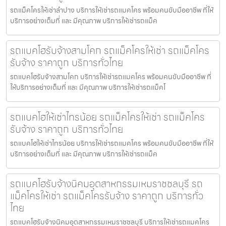
รถแม็คโครให้เช่าลำปาง บริการให้เช่ารถแมคโคร พร้อมคนขับมืออาชีพ ที่ให้
บริการอย่างเต็มที่ และ มีคุณภาพ บริการให้เช่ารถแม็ค
รถแบคโฮรับจ้างสามโคก รถแม็คโครให้เช่า รถแม็คโคร
รับจ้าง ราคาถูก บริการทั่วไทย
รถแบคโฮรับจ้างสามโคก บริการให้เช่ารถแมคโคร พร้อมคนขับมืออาชีพ ที่
ให้บริการอย่างเต็มที่ และ มีคุณภาพ บริการให้เช่ารถแม็คโ
รถแบคโฮให้เช่าไทรน้อย รถแม็คโครให้เช่า รถแม็คโคร
รับจ้าง ราคาถูก บริการทั่วไทย
รถแบคโฮให้เช่าไทรน้อย บริการให้เช่ารถแมคโคร พร้อมคนขับมืออาชีพ ที่ให้
บริการอย่างเต็มที่ และ มีคุณภาพ บริการให้เช่ารถแม็ค
รถแบคโฮรับจ้างนิคมอุตสาหกรรมเหมราชชลบุรี รถ
แม็คโครให้เช่า รถแม็คโครรับจ้าง ราคาถูก บริการทั่ว
ไทย
รถแบคโฮรับจ้างนิคมอุตสาหกรรมเหมราชชลบุรี บริการให้เช่ารถแมคโคร