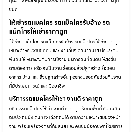
คุณภาพเพื่อให้คุณได้รับบริการที่ตอบโจทย์ความต้องการทุก
ชนิด
ให้เช่ารถแมคโคร รถแม็คโครรับจ้าง รถ
แม็คโครให้เช่าราคาถูก
ให้เช่ารถแม็คโคร รถแม็คโครรับจ้าง รถแม็คโครให้เช่าราคาถูก
เหมาะสำหรับงานขุดดิน และ งานอื่นๆ อีกมากมาย ปรับระดับ
พื้นดินให้เหมาะสมกับการใช้งาน บริการถมที่ถมดินให้สูงขึ้น
ตามต้องการ หรือ จะเป็นงาน รื้อถอนสิ่งปลูกสร้าง รื้อถอน
อาคาร บ้าน และ สิ่งปลูกสร้างอื่นๆ อย่างปลอดภัยด้วยทีมงาน
ที่มีประสบการณ์ และ มืออาชีพ
บริการรถแมคโครให้เช่า งานดี ราคาถูก
บริการรถแม็คโครให้เช่า งานดี ราคาถูก รับถมพื้นที่ รับถมดิน
ถมบ่อ ถมบึง ถมทาง เลือกถมได้ ตามความเหมาะสมของหน้า
งาน พร้อมเครื่องจักรที่ทันสมัย และ คนขับมืออาชีพที่ให้บริการ