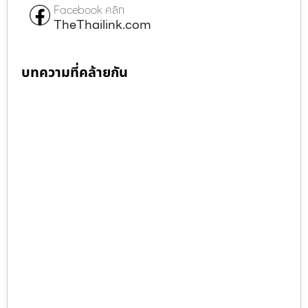
Facebook คลิก
TheThailink.com
บทความที่คล้ายกัน