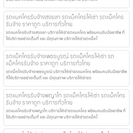
รถแมคโครรับจ้างสงขลา รถแม็คโครให้เช่า รถแม็คโคร
รับจ้าง ราคาถูก บริการทั่วไทย
รถแมคโครรับจ้างสงขลา บริการให้เช่ารถแมคโคร พร้อมคนขับมืออาชีพ ที่
ให้บริการอย่างเต็มที่ และ มีคุณภาพ บริการให้เช่ารถแม็คโ
รถแม็คโครรับจ้างเพชรบูรณ์ รถแม็คโครให้เช่า รถ
แม็คโครรับจ้าง ราคาถูก บริการทั่วไทย
รถแม็คโครรับจ้างเพชรบูรณ์ บริการให้เช่ารถแมคโคร พร้อมคนขับมืออาชีพ
ที่ให้บริการอย่างเต็มที่ และ มีคุณภาพ บริการให้เช่ารถ
รถแมคโครรับจ้างพญาไท รถแม็คโครให้เช่า รถแม็คโคร
รับจ้าง ราคาถูก บริการทั่วไทย
รถแมคโครรับจ้างพญาไท บริการให้เช่ารถแมคโคร พร้อมคนขับมืออาชีพ ที่
ให้บริการอย่างเต็มที่ และ มีคุณภาพ บริการให้เช่ารถแม็คโ