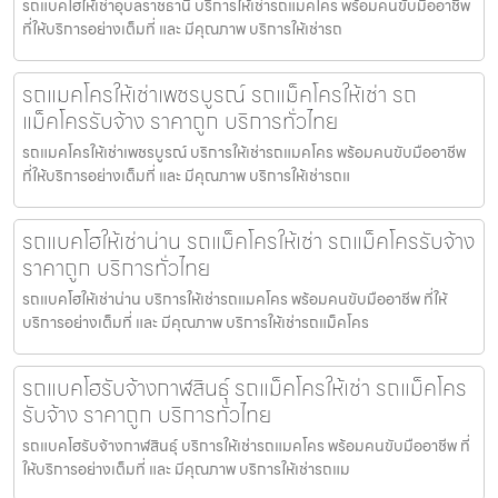
รถแบคโฮให้เช่าอุบลราชธานี บริการให้เช่ารถแมคโคร พร้อมคนขับมืออาชีพ
ที่ให้บริการอย่างเต็มที่ และ มีคุณภาพ บริการให้เช่ารถ
รถแมคโครให้เช่าเพชรบูรณ์ รถแม็คโครให้เช่า รถ
แม็คโครรับจ้าง ราคาถูก บริการทั่วไทย
รถแมคโครให้เช่าเพชรบูรณ์ บริการให้เช่ารถแมคโคร พร้อมคนขับมืออาชีพ
ที่ให้บริการอย่างเต็มที่ และ มีคุณภาพ บริการให้เช่ารถแ
รถแบคโฮให้เช่าน่าน รถแม็คโครให้เช่า รถแม็คโครรับจ้าง
ราคาถูก บริการทั่วไทย
รถแบคโฮให้เช่าน่าน บริการให้เช่ารถแมคโคร พร้อมคนขับมืออาชีพ ที่ให้
บริการอย่างเต็มที่ และ มีคุณภาพ บริการให้เช่ารถแม็คโคร
รถแบคโฮรับจ้างกาฬสินธุ์ รถแม็คโครให้เช่า รถแม็คโคร
รับจ้าง ราคาถูก บริการทั่วไทย
รถแบคโฮรับจ้างกาฬสินธุ์ บริการให้เช่ารถแมคโคร พร้อมคนขับมืออาชีพ ที่
ให้บริการอย่างเต็มที่ และ มีคุณภาพ บริการให้เช่ารถแม