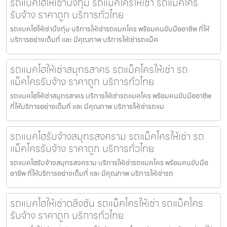
รถแบคโฮให้เช่าบึงกุ่ม รถแม็คโครให้เช่า รถแม็คโคร
รับจ้าง ราคาถูก บริการทั่วไทย
รถแบคโฮให้เช่าบึงกุ่ม บริการให้เช่ารถแมคโคร พร้อมคนขับมืออาชีพ ที่ให้
บริการอย่างเต็มที่ และ มีคุณภาพ บริการให้เช่ารถแม็ค
รถแบคโฮให้เช่าสมุทรสาคร รถแม็คโครให้เช่า รถ
แม็คโครรับจ้าง ราคาถูก บริการทั่วไทย
รถแบคโฮให้เช่าสมุทรสาคร บริการให้เช่ารถแมคโคร พร้อมคนขับมืออาชีพ
ที่ให้บริการอย่างเต็มที่ และ มีคุณภาพ บริการให้เช่ารถแม
รถแบคโฮรับจ้างสมุทรสงคราม รถแม็คโครให้เช่า รถ
แม็คโครรับจ้าง ราคาถูก บริการทั่วไทย
รถแบคโฮรับจ้างสมุทรสงคราม บริการให้เช่ารถแมคโคร พร้อมคนขับมือ
อาชีพ ที่ให้บริการอย่างเต็มที่ และ มีคุณภาพ บริการให้เช่ารถ
รถแบคโฮให้เช่าตลิ่งชัน รถแม็คโครให้เช่า รถแม็คโคร
รับจ้าง ราคาถูก บริการทั่วไทย