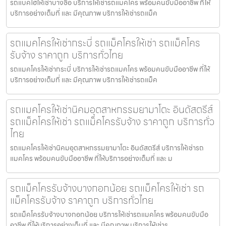
รถแบคโฮให้เช่าบางซื่อ บริการให้เช่ารถแมคโคร พร้อมคนขับมืออาชีพ ที่ให้
บริการอย่างเต็มที่ และ มีคุณภาพ บริการให้เช่ารถแม็ค
รถแมคโครให้เช่ากระบี่ รถแม็คโครให้เช่า รถแม็คโคร
รับจ้าง ราคาถูก บริการทั่วไทย
รถแมคโครให้เช่ากระบี่ บริการให้เช่ารถแมคโคร พร้อมคนขับมืออาชีพ ที่ให้
บริการอย่างเต็มที่ และ มีคุณภาพ บริการให้เช่ารถแม็ค
รถแมคโครให้เช่านิคมอุตสาหกรรมยามาโตะ อินดัสตรีส์
รถแม็คโครให้เช่า รถแม็คโครรับจ้าง ราคาถูก บริการทั่ว
ไทย
รถแมคโครให้เช่านิคมอุตสาหกรรมยามาโตะ อินดัสตรีส์ บริการให้เช่ารถ
แมคโคร พร้อมคนขับมืออาชีพ ที่ให้บริการอย่างเต็มที่ และ ม
รถแม็คโครรับจ้างบางกอกน้อย รถแม็คโครให้เช่า รถ
แม็คโครรับจ้าง ราคาถูก บริการทั่วไทย
รถแม็คโครรับจ้างบางกอกน้อย บริการให้เช่ารถแมคโคร พร้อมคนขับมือ
อาชีพ ที่ให้บริการอย่างเต็มที่ และ มีคุณภาพ บริการให้เช่าร