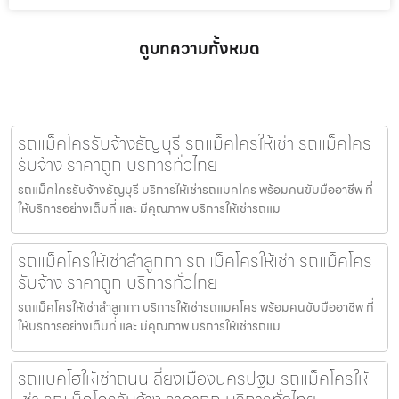
ดูบทความทั้งหมด
รถแม็คโครรับจ้างธัญบุรี รถแม็คโครให้เช่า รถแม็คโคร
รับจ้าง ราคาถูก บริการทั่วไทย
รถแม็คโครรับจ้างธัญบุรี บริการให้เช่ารถแมคโคร พร้อมคนขับมืออาชีพ ที่
ให้บริการอย่างเต็มที่ และ มีคุณภาพ บริการให้เช่ารถแม
รถแม็คโครให้เช่าลำลูกกา รถแม็คโครให้เช่า รถแม็คโคร
รับจ้าง ราคาถูก บริการทั่วไทย
รถแม็คโครให้เช่าลำลูกกา บริการให้เช่ารถแมคโคร พร้อมคนขับมืออาชีพ ที่
ให้บริการอย่างเต็มที่ และ มีคุณภาพ บริการให้เช่ารถแม
รถแบคโฮให้เช่าถนนเลี่ยงเมืองนครปฐม รถแม็คโครให้