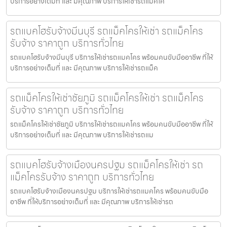
บริการอย่างเต็มที่ และ มีคุณภาพ บริการให้เช่ารถแม็คโค
รถแบคโฮรับจ้างมีนบุรี รถแม็คโครให้เช่า รถแม็คโคร
รับจ้าง ราคาถูก บริการทั่วไทย
รถแบคโฮรับจ้างมีนบุรี บริการให้เช่ารถแมคโคร พร้อมคนขับมืออาชีพ ที่ให้
บริการอย่างเต็มที่ และ มีคุณภาพ บริการให้เช่ารถแม็ค
รถแม็คโครให้เช่าชัยภูมิ รถแม็คโครให้เช่า รถแม็คโคร
รับจ้าง ราคาถูก บริการทั่วไทย
รถแม็คโครให้เช่าชัยภูมิ บริการให้เช่ารถแมคโคร พร้อมคนขับมืออาชีพ ที่ให้
บริการอย่างเต็มที่ และ มีคุณภาพ บริการให้เช่ารถแม
รถแบคโฮรับจ้างเมืองนครปฐม รถแม็คโครให้เช่า รถ
แม็คโครรับจ้าง ราคาถูก บริการทั่วไทย
รถแบคโฮรับจ้างเมืองนครปฐม บริการให้เช่ารถแมคโคร พร้อมคนขับมือ
อาชีพ ที่ให้บริการอย่างเต็มที่ และ มีคุณภาพ บริการให้เช่ารถ