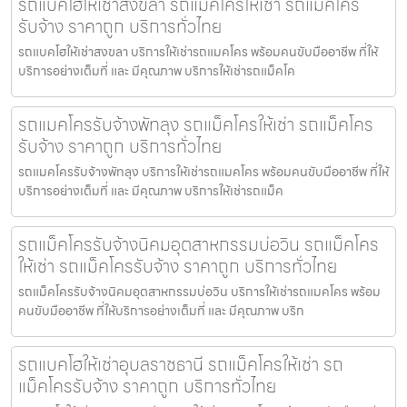
รถแบคโฮให้เช่าสงขลา รถแม็คโครให้เช่า รถแม็คโคร
รับจ้าง ราคาถูก บริการทั่วไทย
รถแบคโฮให้เช่าสงขลา บริการให้เช่ารถแมคโคร พร้อมคนขับมืออาชีพ ที่ให้
บริการอย่างเต็มที่ และ มีคุณภาพ บริการให้เช่ารถแม็คโค
รถแมคโครรับจ้างพัทลุง รถแม็คโครให้เช่า รถแม็คโคร
รับจ้าง ราคาถูก บริการทั่วไทย
รถแมคโครรับจ้างพัทลุง บริการให้เช่ารถแมคโคร พร้อมคนขับมืออาชีพ ที่ให้
บริการอย่างเต็มที่ และ มีคุณภาพ บริการให้เช่ารถแม็ค
รถแม็คโครรับจ้างนิคมอุตสาหกรรมบ่อวิน รถแม็คโคร
ให้เช่า รถแม็คโครรับจ้าง ราคาถูก บริการทั่วไทย
รถแม็คโครรับจ้างนิคมอุตสาหกรรมบ่อวิน บริการให้เช่ารถแมคโคร พร้อม
คนขับมืออาชีพ ที่ให้บริการอย่างเต็มที่ และ มีคุณภาพ บริก
รถแบคโฮให้เช่าอุบลราชธานี รถแม็คโครให้เช่า รถ
แม็คโครรับจ้าง ราคาถูก บริการทั่วไทย