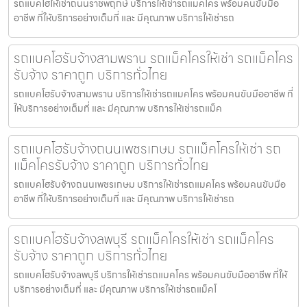
รถแบคโฮให้เช่าถนนราชพฤกษ์ บริการให้เช่ารถแมคโคร พร้อมคนขับมือ
อาชีพ ที่ให้บริการอย่างเต็มที่ และ มีคุณภาพ บริการให้เช่ารถ
รถแบคโฮรับจ้างสามพราน รถแม็คโครให้เช่า รถแม็คโคร
รับจ้าง ราคาถูก บริการทั่วไทย
รถแบคโฮรับจ้างสามพราน บริการให้เช่ารถแมคโคร พร้อมคนขับมืออาชีพ ที่
ให้บริการอย่างเต็มที่ และ มีคุณภาพ บริการให้เช่ารถแม็ค
รถแบคโฮรับจ้างถนนเพชรเกษม รถแม็คโครให้เช่า รถ
แม็คโครรับจ้าง ราคาถูก บริการทั่วไทย
รถแบคโฮรับจ้างถนนเพชรเกษม บริการให้เช่ารถแมคโคร พร้อมคนขับมือ
อาชีพ ที่ให้บริการอย่างเต็มที่ และ มีคุณภาพ บริการให้เช่ารถ
รถแบคโฮรับจ้างลพบุรี รถแม็คโครให้เช่า รถแม็คโคร
รับจ้าง ราคาถูก บริการทั่วไทย
รถแบคโฮรับจ้างลพบุรี บริการให้เช่ารถแมคโคร พร้อมคนขับมืออาชีพ ที่ให้
บริการอย่างเต็มที่ และ มีคุณภาพ บริการให้เช่ารถแม็คโ