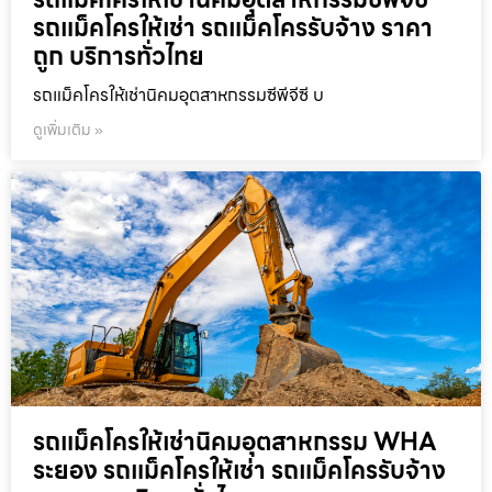
รถแม็คโครให้เช่า รถแม็คโครรับจ้าง ราคา
ถูก บริการทั่วไทย
รถแม็คโครให้เช่านิคมอุตสาหกรรมซีพีจีซี บ
ดูเพิ่มเติม »
รถแม็คโครให้เช่านิคมอุตสาหกรรม WHA
ระยอง รถแม็คโครให้เช่า รถแม็คโครรับจ้าง