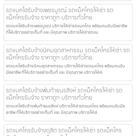
รถแบคโฮรับจ้างเพชรบูรณ์ รถแม็คโครให้เช่า รถ
แม็คโครรับจ้าง ราคาถูก บริการทั่วไทย
รถแบคโฮรับจ้างเพชรบูรณ์ บริการให้เช่ารถแมคโคร พร้อมคนขับมืออาชีพ
ที่ให้บริการอย่างเต็มที่ และ มีคุณภาพ บริการให้เช่ารถแม
รถแบคโฮรับจ้างนิคมอุตสาหกรรม รถแม็คโครให้เช่า รถ
แม็คโครรับจ้าง ราคาถูก บริการทั่วไทย
รถแบคโฮรับจ้างนิคมอุตสาหกรรม บริการให้เช่ารถแมคโคร พร้อมคนขับ
มืออาชีพ ที่ให้บริการอย่างเต็มที่ และ มีคุณภาพ บริการให้เช่
รถแบคโฮรับจ้างพันท้ายนรสิงห์ รถแม็คโครให้เช่า รถ
แม็คโครรับจ้าง ราคาถูก บริการทั่วไทย
รถแบคโฮรับจ้างพันท้ายนรสิงห์ บริการให้เช่ารถแมคโคร พร้อมคนขับมือ
อาชีพ ที่ให้บริการอย่างเต็มที่ และ มีคุณภาพ บริการให้เช่
รถแมคโครรับจ้างดุสิต รถแม็คโครให้เช่า รถแม็คโคร