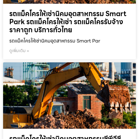
รถแม็คโครให้เช่านิคมอุตสาหกรรม Smart
Park รถแม็คโครให้เช่า รถแม็คโครรับจ้าง
ราคาถูก บริการทั่วไทย
รถแม็คโครให้เช่านิคมอุตสาหกรรม Smart Par
ดูเพิ่มเติม »
รถแม็คโครให้เช่านิคมอุตสาหกรรมซีพีจีซี