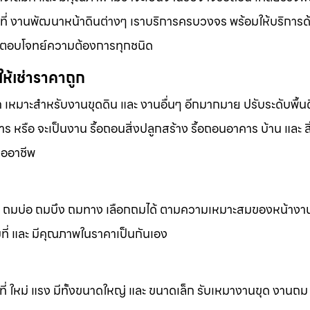
้นที่ งานพัฒนาหน้าดินต่างๆ เราบริการครบวงจร พร้อมให้บริการ
ารที่ตอบโจทย์ความต้องการทุกชนิด
ห้เช่าราคาถูก
ก เหมาะสำหรับงานขุดดิน และ งานอื่นๆ อีกมากมาย ปรับระดับพื้นด
 หรือ จะเป็นงาน รื้อถอนสิ่งปลูกสร้าง รื้อถอนอาคาร บ้าน และ ส
ืออาชีพ
ถมดิน ถมบ่อ ถมบึง ถมทาง เลือกถมได้ ตามความเหมาะสมของหน้างา
็มที่ และ มีคุณภาพในราคาเป็นกันเอง
้นที่ ใหม่ แรง มีทั้งขนาดใหญ่ และ ขนาดเล็ก รับเหมางานขุด งานถ