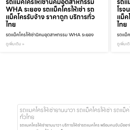
รถแม็คโครให้เช่านิคมอุตสาหกรรม
รถแม
WHA ระยอง รถแม็คโครให้เช่า รถ
โรจน
แม็คโครรับจ้าง ราคาถูก บริการทั่ว
แม็ค
ไทย
ไทย
รถแม็คโครให้เช่านิคมอุตสาหกรรม WHA ระยอง
รถแม็ค
ดูเพิ่มเติม »
ดูเพิ่มเต
รถแมคโครให้เช่ายานนาวา รถแม็คโครให้เช่า รถแม็ค
ทั่วไทย
รถแมคโครให้เช่ายานนาวา บริการให้เช่ารถแมคโคร พร้อมคนขับมืออาชีพ ท