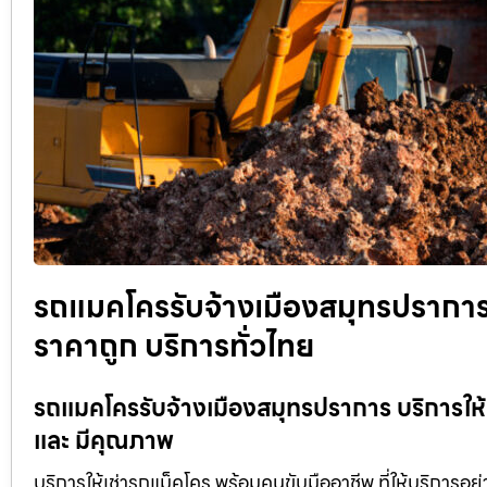
รถแมคโครรับจ้างเมืองสมุทรปราการ 
ราคาถูก บริการทั่วไทย
รถแมคโครรับจ้างเมืองสมุทรปราการ บริการให้เช
และ มีคุณภาพ
บริการให้เช่ารถแม็คโคร พร้อมคนขับมืออาชีพ ที่ให้บริการอย่าง