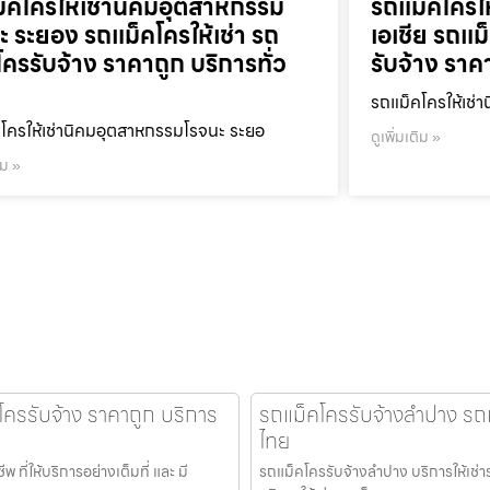
็คโครให้เช่านิคมอุตสาหกรรม
รถแม็คโครใ
ะ ระยอง รถแม็คโครให้เช่า รถ
เอเชีย รถแม
โครรับจ้าง ราคาถูก บริการทั่ว
รับจ้าง ราค
รถแม็คโครให้เช่า
โครให้เช่านิคมอุตสาหกรรมโรจนะ ระยอ
ดูเพิ่มเติม »
ิม »
โครรับจ้าง ราคาถูก บริการ
รถแม็คโครรับจ้างลำปาง รถแม
ไทย
ี่ให้บริการอย่างเต็มที่ และ มี
รถแม็คโครรับจ้างลำปาง บริการให้เช่า