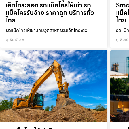
เอ็กโกระยอง รถแม็คโครให้เช่า รถ
Smar
แม็คโครรับจ้าง ราคาถูก บริการทั่ว
แม็ค
ไทย
ไทย
รถแม็คโครให้เช่านิคมอุตสาหกรรมเอ็กโกระยอ
รถแม็ค
ดูเพิ่มเติม »
ดูเพิ่มเต