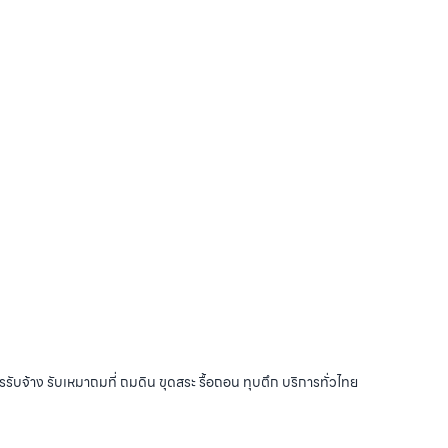
รับจ้าง รับเหมาถมที่ ถมดิน ขุดสระ รื้อถอน ทุบตึก บริการทั่วไทย