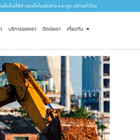
ม็คโครให้เช่า รถแม็คโครรับจ้าง ราคาถูก บริการทั่วไทย
ัก
บริการของเรา
ติดต่อเรา
เกี่ยวกับ