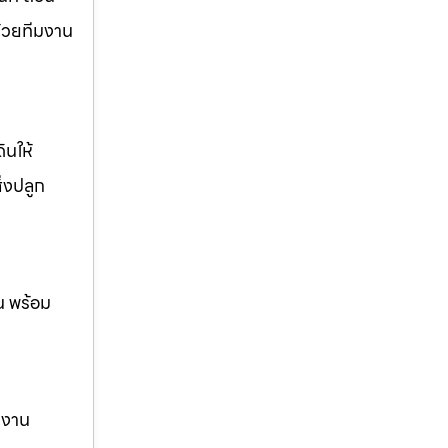
ด้วยทีมงาน
ินให้
ิ่งปลูก
น พร้อม
ม งาน