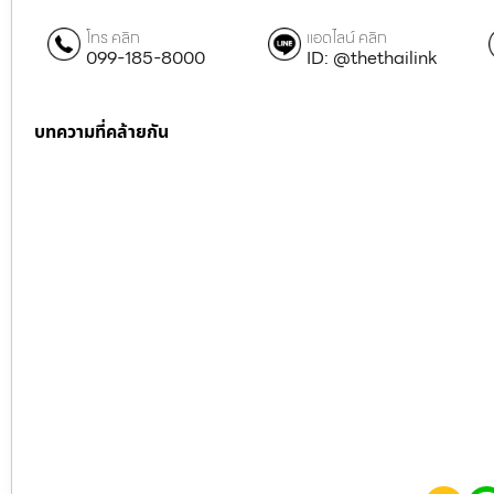
โทร คลิก
แอดไลน์ คลิก
099-185-8000
ID: @thethailink
บทความที่คล้ายกัน