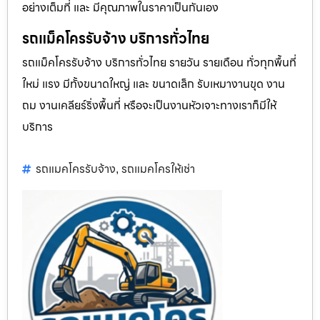
อย่างเต็มที่ และ มีคุณภาพในราคาเป็นกันเอง
รถแม็คโครรับจ้าง บริการทั่วไทย
รถแม็คโครรับจ้าง บริการทั่วไทย รายวัน รายเดือน ทั่วทุกพื้นที่
ใหม่ แรง มีทั้งขนาดใหญ่ และ ขนาดเล็ก รับเหมางานขุด งาน
ถม งานเคลียร์ริ่งพื้นที่ หรือจะเป็นงานหัวเจาะทางเราก็มีให้
บริการ
รถแมคโครรับจ้าง
รถแมคโครให้เช่า
,