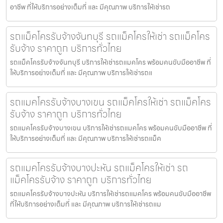
อาชีพ ที่ให้บริการอย่างเต็มที่ และ มีคุณภาพ บริการให้เช่ารถ
รถแม็คโครรับจ้างจันทบุรี รถแม็คโครให้เช่า รถแม็คโคร
รับจ้าง ราคาถูก บริการทั่วไทย
รถแม็คโครรับจ้างจันทบุรี บริการให้เช่ารถแมคโคร พร้อมคนขับมืออาชีพ ที่
ให้บริการอย่างเต็มที่ และ มีคุณภาพ บริการให้เช่ารถแ
รถแมคโครรับจ้างบางเขน รถแม็คโครให้เช่า รถแม็คโคร
รับจ้าง ราคาถูก บริการทั่วไทย
รถแมคโครรับจ้างบางเขน บริการให้เช่ารถแมคโคร พร้อมคนขับมืออาชีพ ที่
ให้บริการอย่างเต็มที่ และ มีคุณภาพ บริการให้เช่ารถแม็ค
รถแมคโครรับจ้างบางปะหัน รถแม็คโครให้เช่า รถ
แม็คโครรับจ้าง ราคาถูก บริการทั่วไทย
รถแมคโครรับจ้างบางปะหัน บริการให้เช่ารถแมคโคร พร้อมคนขับมืออาชีพ
ที่ให้บริการอย่างเต็มที่ และ มีคุณภาพ บริการให้เช่ารถแม