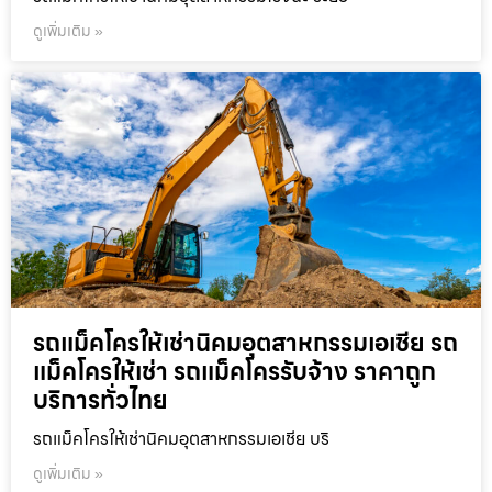
ดูเพิ่มเติม »
รถแม็คโครให้เช่านิคมอุตสาหกรรมเอเชีย รถ
แม็คโครให้เช่า รถแม็คโครรับจ้าง ราคาถูก
บริการทั่วไทย
รถแม็คโครให้เช่านิคมอุตสาหกรรมเอเชีย บริ
ดูเพิ่มเติม »