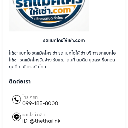
รถแมคโครให้เช่า.com
ให้เช่าแบคโฮ รถแม็คโครเช่า รถแบคโฮให้เช่า บริการรถแบคโฮ
ให้เช่า รถแม็คโครรับจ้าง รับเหมาถมที่ ถมดิน ขุดสระ รื้อถอน
ทุบตึก บริการทั่วไทย
ติดต่อเรา
โทร คลิก
099-185-8000
แอดไลน์ คลิก
ID: @thethailink