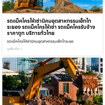
รถแม็คโครให้เช่านิคมอุตสาหกรรมเอ็กโก
ระยอง รถแม็คโครให้เช่า รถแม็คโครรับจ้าง
ราคาถูก บริการทั่วไทย
รถแม็คโครให้เช่านิคมอุตสาหกรรมเอ็กโกระยอ
ดูเพิ่มเติม »