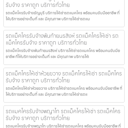
รับจ้าง ราคาถูก บริการทั่วไทย
รถแม็คโครรับจ้างธัญบุรี บริการให้เช่ารถแมคโคร พร้อมคนขับมืออาชีพ ที่
ให้บริการอย่างเต็มที่ และ มีคุณภาพ บริการให้เช่ารถแม
รถแม็คโครรับจ้างพันท้ายนรสิงห์ รถแม็คโครให้เช่า รถ
แม็คโครรับจ้าง ราคาถูก บริการทั่วไทย
รถแม็คโครรับจ้างพันท้ายนรสิงห์ บริการให้เช่ารถแมคโคร พร้อมคนขับมือ
อาชีพ ที่ให้บริการอย่างเต็มที่ และ มีคุณภาพ บริการให้เ
รถแม็คโครให้เช่าห้วยขวาง รถแม็คโครให้เช่า รถแม็คโคร
รับจ้าง ราคาถูก บริการทั่วไทย
รถแม็คโครให้เช่าห้วยขวาง บริการให้เช่ารถแมคโคร พร้อมคนขับมืออาชีพ ที่
ให้บริการอย่างเต็มที่ และ มีคุณภาพ บริการให้เช่ารถแ
รถแมคโครรับจ้างพญาไท รถแม็คโครให้เช่า รถแม็คโคร
รับจ้าง ราคาถูก บริการทั่วไทย
รถแมคโครรับจ้างพญาไท บริการให้เช่ารถแมคโคร พร้อมคนขับมืออาชีพ ที่