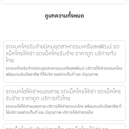
ดูบทความทั้งหมด
รถแมคโครรับจ้างนิคมอุตสาหกรรมเครือสหพัฒน์ รถ
แม็คโครให้เช่า รถแม็คโครรับจ้าง ราคาถูก บริการทั่ว
ไทย
รถแมคโครรับจ้างนิคมอุตสาหกรรมเครือสหพัฒน์ บริการให้เช่ารถแมคโคร
พร้อมคนขับมืออาชีพ ที่ให้บริการอย่างเต็มที่ และ มีคุณภาพ
รถแบคโฮให้เช่าหนองคาย รถแม็คโครให้เช่า รถแม็คโคร
รับจ้าง ราคาถูก บริการทั่วไทย
รถแบคโฮให้เช่าหนองคาย บริการให้เช่ารถแมคโคร พร้อมคนขับมืออาชีพ ที่
ให้บริการอย่างเต็มที่ และ มีคุณภาพ บริการให้เช่ารถแม็ค