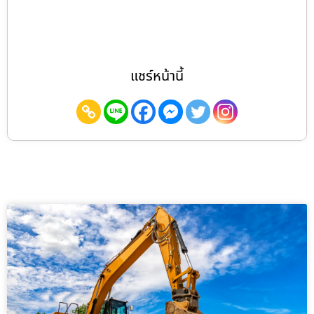
แชร์หน้านี้