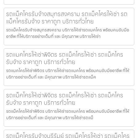
รถแม็คโครรับจ้างสมุทรสงคราม รถแม็คโครให้เช่า รถ
แม็คโครรับจ้าง ราคาถูก บริการทั่วไทย
รถแม็คโครรับจ้างสมุทรสงคราม บริการให้เช่ารถแมคโคร พร้อมคนขับมือ
อาชีพ ที่ให้บริการอย่างเต็มที่ และ มีคุณภาพ บริการให้เช่า
รถแมคโครให้เช่าพิจิตร รถแม็คโครให้เช่า รถแม็คโคร
รับจ้าง ราคาถูก บริการทั่วไทย
รถแมคโครให้เช่าพิจิตร บริการให้เช่ารถแมคโคร พร้อมคนขับมืออาชีพ ที่ให้
บริการอย่างเต็มที่ และ มีคุณภาพ บริการให้เช่ารถแม็ค
รถแม็คโครให้เช่าพิจิตร รถแม็คโครให้เช่า รถแม็คโคร
รับจ้าง ราคาถูก บริการทั่วไทย
รถแม็คโครให้เช่าพิจิตร บริการให้เช่ารถแมคโคร พร้อมคนขับมืออาชีพ ที่ให้
บริการอย่างเต็มที่ และ มีคุณภาพ บริการให้เช่ารถแม็
รถแม็คโครรับจ้างบุรีรัมย์ รถแม็คโครให้เช่า รถแม็คโคร