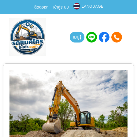
LANGUAGE
ติดต่อเรา
เข้าสู่ระบบ
เมนู