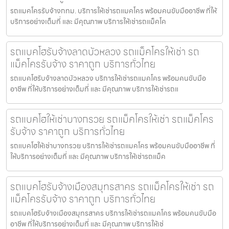
รถแมคโครรับจ้างกทม. บริการให้เช่ารถแมคโคร พร้อมคนขับมืออาชีพ ที่ให้
บริการอย่างเต็มที่ และ มีคุณภาพ บริการให้เช่ารถแม็คโค
รถแบคโฮรับจ้างลาดบัวหลวง รถแม็คโครให้เช่า รถ
แม็คโครรับจ้าง ราคาถูก บริการทั่วไทย
รถแบคโฮรับจ้างลาดบัวหลวง บริการให้เช่ารถแมคโคร พร้อมคนขับมือ
อาชีพ ที่ให้บริการอย่างเต็มที่ และ มีคุณภาพ บริการให้เช่ารถแ
รถแบคโฮให้เช่าบางกรวย รถแม็คโครให้เช่า รถแม็คโคร
รับจ้าง ราคาถูก บริการทั่วไทย
รถแบคโฮให้เช่าบางกรวย บริการให้เช่ารถแมคโคร พร้อมคนขับมืออาชีพ ที่
ให้บริการอย่างเต็มที่ และ มีคุณภาพ บริการให้เช่ารถแม็ค
รถแบคโฮรับจ้างเมืองสมุทรสาคร รถแม็คโครให้เช่า รถ
แม็คโครรับจ้าง ราคาถูก บริการทั่วไทย
รถแบคโฮรับจ้างเมืองสมุทรสาคร บริการให้เช่ารถแมคโคร พร้อมคนขับมือ
อาชีพ ที่ให้บริการอย่างเต็มที่ และ มีคุณภาพ บริการให้เช่