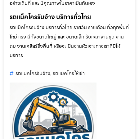
อย่างเต็มที่ และ มีคุณภาพในราคาเป็นกันเอง
รถแม็คโครรับจ้าง บริการทั่วไทย
รถแม็คโครรับจ้าง บริการทั่วไทย รายวัน รายเดือน ทั่วทุกพื้นที่
ใหม่ แรง มีทั้งขนาดใหญ่ และ ขนาดเล็ก รับเหมางานขุด งาน
ถม งานเคลียร์ริ่งพื้นที่ หรือจะเป็นงานหัวเจาะทางเราก็มีให้
บริการ
รถแมคโครรับจ้าง
รถแมคโครให้เช่า
,