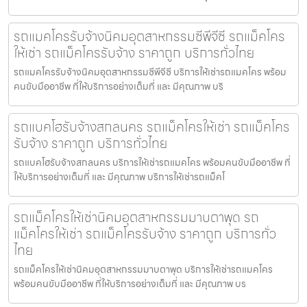
รถแมคโครรับจ้างนิคมอุตสาหกรรมซีพีจีซี รถแม็คโคร
ให้เช่า รถแม็คโครรับจ้าง ราคาถูก บริการทั่วไทย
รถแมคโครรับจ้างนิคมอุตสาหกรรมซีพีจีซี บริการให้เช่ารถแมคโคร พร้อม
คนขับมืออาชีพ ที่ให้บริการอย่างเต็มที่ และ มีคุณภาพ บริ
รถแบคโฮรับจ้างสกลนคร รถแม็คโครให้เช่า รถแม็คโคร
รับจ้าง ราคาถูก บริการทั่วไทย
รถแบคโฮรับจ้างสกลนคร บริการให้เช่ารถแมคโคร พร้อมคนขับมืออาชีพ ที่
ให้บริการอย่างเต็มที่ และ มีคุณภาพ บริการให้เช่ารถแม็คโ
รถแม็คโครให้เช่านิคมอุตสาหกรรมมาบตาพุด รถ
แม็คโครให้เช่า รถแม็คโครรับจ้าง ราคาถูก บริการทั่ว
ไทย
รถแม็คโครให้เช่านิคมอุตสาหกรรมมาบตาพุด บริการให้เช่ารถแมคโคร
พร้อมคนขับมืออาชีพ ที่ให้บริการอย่างเต็มที่ และ มีคุณภาพ บร