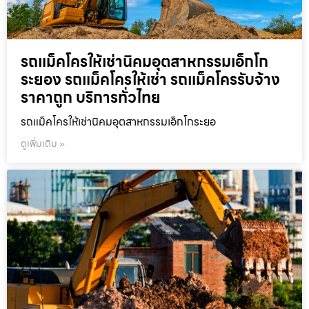
รถแม็คโครให้เช่านิคมอุตสาหกรรมเอ็กโก
ระยอง รถแม็คโครให้เช่า รถแม็คโครรับจ้าง
ราคาถูก บริการทั่วไทย
รถแม็คโครให้เช่านิคมอุตสาหกรรมเอ็กโกระยอ
ดูเพิ่มเติม »