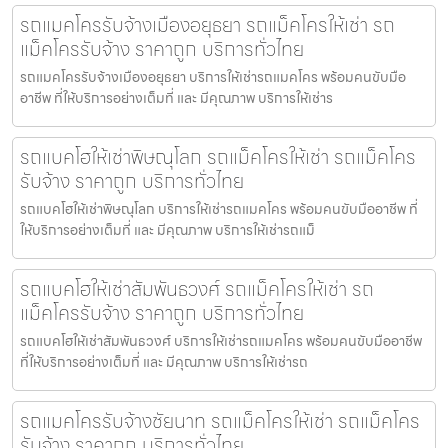
รถแมคโครรับจ้างเมืองอยุธยา รถแม็คโครให้เช่า รถ
แม็คโครรับจ้าง ราคาถูก บริการทั่วไทย
รถแมคโครรับจ้างเมืองอยุธยา บริการให้เช่ารถแมคโคร พร้อมคนขับมือ
อาชีพ ที่ให้บริการอย่างเต็มที่ และ มีคุณภาพ บริการให้เช่าร
รถแบคโฮให้เช่าพิษณุโลก รถแม็คโครให้เช่า รถแม็คโคร
รับจ้าง ราคาถูก บริการทั่วไทย
รถแบคโฮให้เช่าพิษณุโลก บริการให้เช่ารถแมคโคร พร้อมคนขับมืออาชีพ ที่
ให้บริการอย่างเต็มที่ และ มีคุณภาพ บริการให้เช่ารถแม็
รถแบคโฮให้เช่าสัมพันธวงศ์ รถแม็คโครให้เช่า รถ
แม็คโครรับจ้าง ราคาถูก บริการทั่วไทย
รถแบคโฮให้เช่าสัมพันธวงศ์ บริการให้เช่ารถแมคโคร พร้อมคนขับมืออาชีพ
ที่ให้บริการอย่างเต็มที่ และ มีคุณภาพ บริการให้เช่ารถ
รถแมคโครรับจ้างชัยนาท รถแม็คโครให้เช่า รถแม็คโคร
รับจ้าง ราคาถูก บริการทั่วไทย