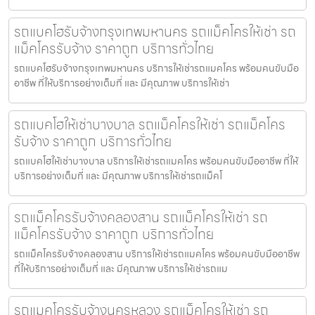
รถแบคโฮรับจ้างกรุงเทพมหานคร รถแม็คโครให้เช่า รถ
แม็คโครรับจ้าง ราคาถูก บริการทั่วไทย
รถแบคโฮรับจ้างกรุงเทพมหานคร บริการให้เช่ารถแมคโคร พร้อมคนขับมือ
อาชีพ ที่ให้บริการอย่างเต็มที่ และ มีคุณภาพ บริการให้เช่า
รถแบคโฮให้เช่าบางบาล รถแม็คโครให้เช่า รถแม็คโคร
รับจ้าง ราคาถูก บริการทั่วไทย
รถแบคโฮให้เช่าบางบาล บริการให้เช่ารถแมคโคร พร้อมคนขับมืออาชีพ ที่ให้
บริการอย่างเต็มที่ และ มีคุณภาพ บริการให้เช่ารถแม็คโ
รถแม็คโครรับจ้างคลองสาน รถแม็คโครให้เช่า รถ
แม็คโครรับจ้าง ราคาถูก บริการทั่วไทย
รถแม็คโครรับจ้างคลองสาน บริการให้เช่ารถแมคโคร พร้อมคนขับมืออาชีพ
ที่ให้บริการอย่างเต็มที่ และ มีคุณภาพ บริการให้เช่ารถแม
รถแมคโครรับจ้างนครหลวง รถแม็คโครให้เช่า รถ