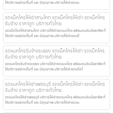
ให้บริการอย่างเต็มที่ และ มีคุณภาพ บริการให้เช่ารถแม
รถแม็คโครให้เช่าสามโคก รถแม็คโครให้เช่า รถแม็คโคร
รับจ้าง ราคาถูก บริการทั่วไทย
รถแม็คโครให้เช่าสามโคก บริการให้เช่ารถแมคโคร พร้อมคนขับมืออาชีพ ที่
ให้บริการอย่างเต็มที่ และ มีคุณภาพ บริการให้เช่ารถแม็
รถแมคโครรับจ้างระยอง รถแม็คโครให้เช่า รถแม็คโคร
รับจ้าง ราคาถูก บริการทั่วไทย
รถแมคโครรับจ้างระยอง บริการให้เช่ารถแมคโคร พร้อมคนขับมืออาชีพ ที่
ให้บริการอย่างเต็มที่ และ มีคุณภาพ บริการให้เช่ารถแม็คโ
รถแมคโครให้เช่าเพชรบุรี รถแม็คโครให้เช่า รถแม็คโคร
รับจ้าง ราคาถูก บริการทั่วไทย
รถแมคโครให้เช่าเพชรบุรี บริการให้เช่ารถแมคโคร พร้อมคนขับมืออาชีพ ที่
ให้บริการอย่างเต็มที่ และ มีคุณภาพ บริการให้เช่ารถแม