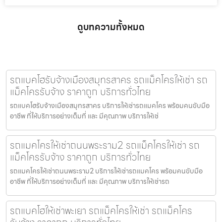
ดูบทความทั้งหมด
รถแบคโฮรับจ้างเมืองสมุทรสาคร รถแม็คโครให้เช่า รถ
แม็คโครรับจ้าง ราคาถูก บริการทั่วไทย
รถแบคโฮรับจ้างเมืองสมุทรสาคร บริการให้เช่ารถแมคโคร พร้อมคนขับมือ
อาชีพ ที่ให้บริการอย่างเต็มที่ และ มีคุณภาพ บริการให้เช่
รถแมคโครให้เช่าถนนพระราม2 รถแม็คโครให้เช่า รถ
แม็คโครรับจ้าง ราคาถูก บริการทั่วไทย
รถแมคโครให้เช่าถนนพระราม2 บริการให้เช่ารถแมคโคร พร้อมคนขับมือ
อาชีพ ที่ให้บริการอย่างเต็มที่ และ มีคุณภาพ บริการให้เช่ารถ
รถแบคโฮให้เช่าพะเยา รถแม็คโครให้เช่า รถแม็คโคร