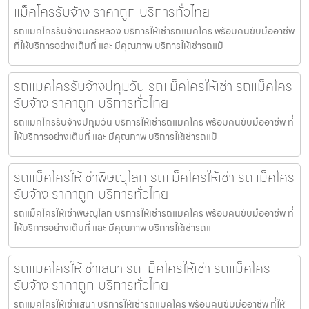
แม็คโครรับจ้าง ราคาถูก บริการทั่วไทย
รถแมคโครรับจ้างนครหลวง บริการให้เช่ารถแมคโคร พร้อมคนขับมืออาชีพ
ที่ให้บริการอย่างเต็มที่ และ มีคุณภาพ บริการให้เช่ารถแม็
รถแมคโครรับจ้างปทุมวัน รถแม็คโครให้เช่า รถแม็คโคร
รับจ้าง ราคาถูก บริการทั่วไทย
รถแมคโครรับจ้างปทุมวัน บริการให้เช่ารถแมคโคร พร้อมคนขับมืออาชีพ ที่
ให้บริการอย่างเต็มที่ และ มีคุณภาพ บริการให้เช่ารถแม็
รถแม็คโครให้เช่าพิษณุโลก รถแม็คโครให้เช่า รถแม็คโคร
รับจ้าง ราคาถูก บริการทั่วไทย
รถแม็คโครให้เช่าพิษณุโลก บริการให้เช่ารถแมคโคร พร้อมคนขับมืออาชีพ ที่
ให้บริการอย่างเต็มที่ และ มีคุณภาพ บริการให้เช่ารถแ
รถแมคโครให้เช่าเสนา รถแม็คโครให้เช่า รถแม็คโคร
รับจ้าง ราคาถูก บริการทั่วไทย
รถแมคโครให้เช่าเสนา บริการให้เช่ารถแมคโคร พร้อมคนขับมืออาชีพ ที่ให้