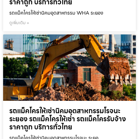
ราคาถูก บริการทั่วไทย
รถแม็คโครให้เช่านิคมอุตสาหกรรม WHA ระยอง
ดูเพิ่มเติม »
รถแม็คโครให้เช่านิคมอุตสาหกรรมโรจนะ
ระยอง รถแม็คโครให้เช่า รถแม็คโครรับจ้าง
ราคาถูก บริการทั่วไทย
รถแม็คโครให้เช่านิคมอุตสาหกรรมโรจนะ ระยอ