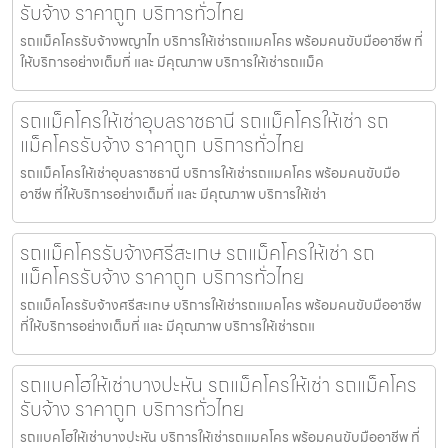
รับจ้าง ราคาถูก บริการทั่วไทย
รถแม็คโครรับจ้างพญาไท บริการให้เช่ารถแมคโคร พร้อมคนขับมืออาชีพ ที่
ให้บริการอย่างเต็มที่ และ มีคุณภาพ บริการให้เช่ารถแม็ค
รถแม็คโครให้เช่าอุบลราชธานี รถแม็คโครให้เช่า รถ
แม็คโครรับจ้าง ราคาถูก บริการทั่วไทย
รถแม็คโครให้เช่าอุบลราชธานี บริการให้เช่ารถแมคโคร พร้อมคนขับมือ
อาชีพ ที่ให้บริการอย่างเต็มที่ และ มีคุณภาพ บริการให้เช่า
รถแม็คโครรับจ้างศรีสะเกษ รถแม็คโครให้เช่า รถ
แม็คโครรับจ้าง ราคาถูก บริการทั่วไทย
รถแม็คโครรับจ้างศรีสะเกษ บริการให้เช่ารถแมคโคร พร้อมคนขับมืออาชีพ
ที่ให้บริการอย่างเต็มที่ และ มีคุณภาพ บริการให้เช่ารถแ
รถแบคโฮให้เช่าบางปะหัน รถแม็คโครให้เช่า รถแม็คโคร
รับจ้าง ราคาถูก บริการทั่วไทย
รถแบคโฮให้เช่าบางปะหัน บริการให้เช่ารถแมคโคร พร้อมคนขับมืออาชีพ ที่