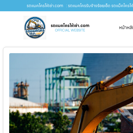
รถแมคโครให้เช่า.com
: รถแมคโครรับจ้างร้อยเอ็ด รถแม็คโครให้
รถแมคโครให้เช่า.com
หน้าหล
OFFICIAL WEBSITE