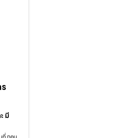
าร
ะ มี
นที่ ถอน