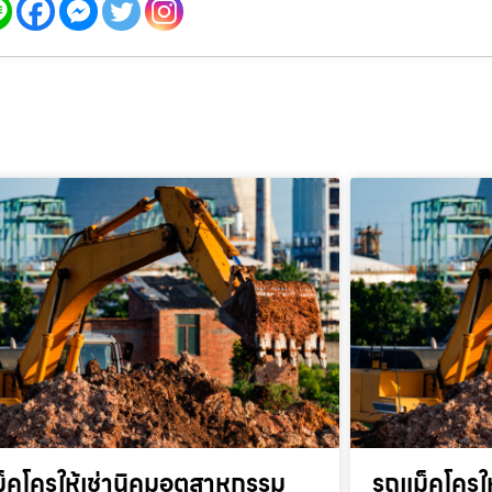
็คโครให้เช่านิคมอุตสาหกรรม
รถแม็คโครให