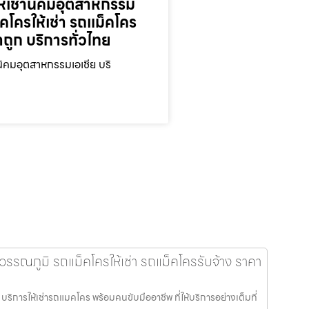
ห้เช่านิคมอุตสาหกรรม
็คโครให้เช่า รถแม็คโคร
าถูก บริการทั่วไทย
นิคมอุตสาหกรรมเอเชีย บริ
รรณภูมิ รถแม็คโครให้เช่า รถแม็คโครรับจ้าง ราคา
ิการให้เช่ารถแมคโคร พร้อมคนขับมืออาชีพ ที่ให้บริการอย่างเต็มที่