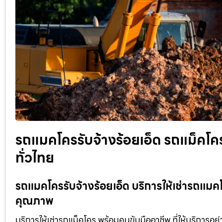
รถแมคโครรับจ้างร้อยเอ็ด รถแม็คโคร
ทั่วไทย
รถแมคโครรับจ้างร้อยเอ็ด บริการให้เช่ารถแมคโค
คุณภาพ
บริการให้เช่ารถแม็คโคร พร้อมคนขับมืออาชีพ ที่ให้บริการอย่าง