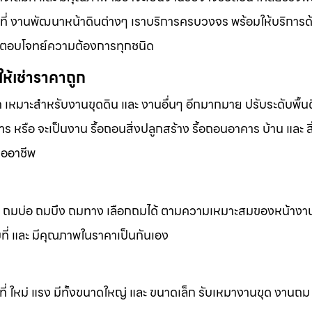
้นที่ งานพัฒนาหน้าดินต่างๆ เราบริการครบวงจร พร้อมให้บริการ
ารที่ตอบโจทย์ความต้องการทุกชนิด
ห้เช่าราคาถูก
ก เหมาะสำหรับงานขุดดิน และ งานอื่นๆ อีกมากมาย ปรับระดับพื้นด
 หรือ จะเป็นงาน รื้อถอนสิ่งปลูกสร้าง รื้อถอนอาคาร บ้าน และ ส
ืออาชีพ
ถมดิน ถมบ่อ ถมบึง ถมทาง เลือกถมได้ ตามความเหมาะสมของหน้างา
็มที่ และ มีคุณภาพในราคาเป็นกันเอง
้นที่ ใหม่ แรง มีทั้งขนาดใหญ่ และ ขนาดเล็ก รับเหมางานขุด งานถ