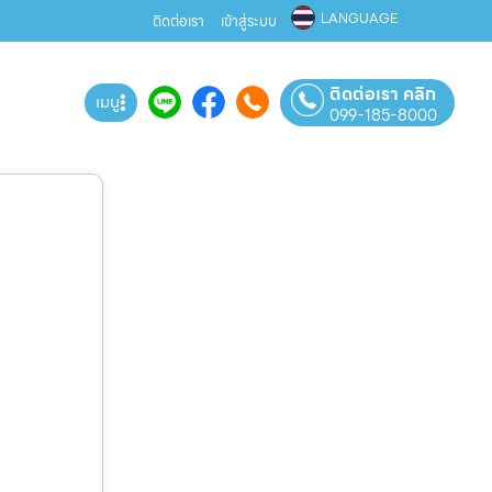
LANGUAGE
ติดต่อเรา
เข้าสู่ระบบ
ติดต่อเรา คลิก
เมนู
099-185-8000