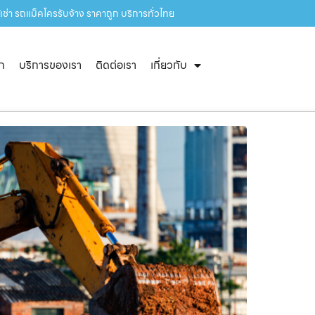
เช่า รถแม็คโครรับจ้าง ราคาถูก บริการทั่วไทย
ัก
บริการของเรา
ติดต่อเรา
เกี่ยวกับ