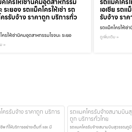
็คโครให้เช่านิคมอุตสาหกรรม
รถแม็คโครใ
ะ ระยอง รถแม็คโครให้เช่า รถ
เอเชีย รถแม
โครรับจ้าง ราคาถูก บริการทั่ว
รับจ้าง ราค
รถแม็คโครให้เช่า
โครให้เช่านิคมอุตสาหกรรมโรจนะ ระยอ
ดูเพิ่มเติม »
ิม »
โครรับจ้าง ราคาถูก บริการ
รถแมคโครรับจ้างสนามบินสุว
ถูก บริการทั่วไทย
ที่ให้บริการอย่างเต็มที่ และ มี
รถแมคโครรับจ้างสนามบินสุวรรณภูมิ บร