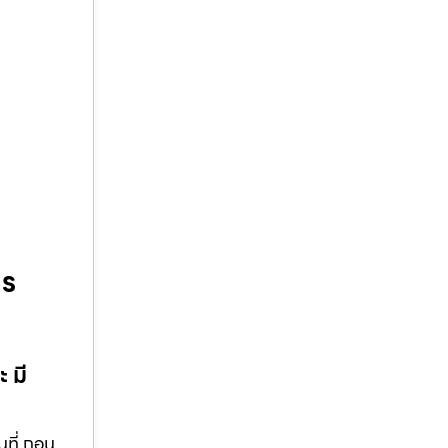
าร
 มี
นที่ ถอน