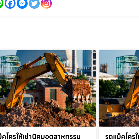
็คโครให้เช่านิคมอุตสาหกรรม
รถแม็คโครให