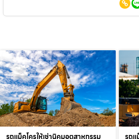
รถแม็คโครให้เช่านิคมอุตสาหกรรม
รถแม