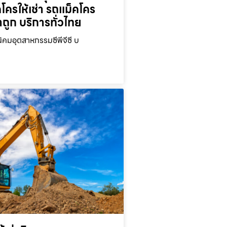
คโครให้เช่า รถแม็คโคร
าถูก บริการทั่วไทย
นิคมอุตสาหกรรมซีพีจีซี บ