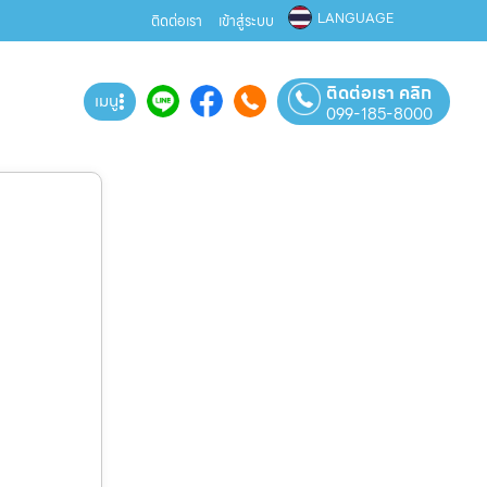
LANGUAGE
ติดต่อเรา
เข้าสู่ระบบ
ติดต่อเรา คลิก
เมนู
099-185-8000