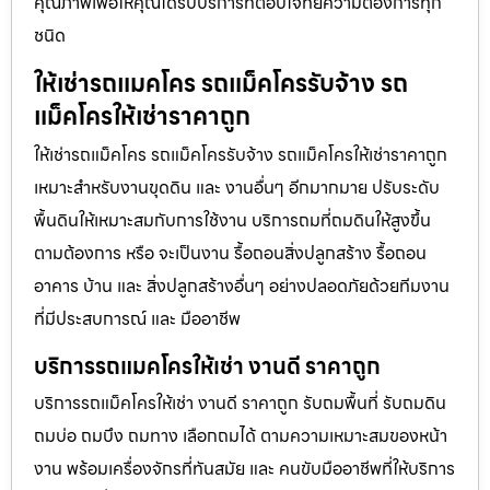
คุณภาพเพื่อให้คุณได้รับบริการที่ตอบโจทย์ความต้องการทุก
ชนิด
ให้เช่ารถแมคโคร รถแม็คโครรับจ้าง รถ
แม็คโครให้เช่าราคาถูก
ให้เช่ารถแม็คโคร รถแม็คโครรับจ้าง รถแม็คโครให้เช่าราคาถูก
เหมาะสำหรับงานขุดดิน และ งานอื่นๆ อีกมากมาย ปรับระดับ
พื้นดินให้เหมาะสมกับการใช้งาน บริการถมที่ถมดินให้สูงขึ้น
ตามต้องการ หรือ จะเป็นงาน รื้อถอนสิ่งปลูกสร้าง รื้อถอน
อาคาร บ้าน และ สิ่งปลูกสร้างอื่นๆ อย่างปลอดภัยด้วยทีมงาน
ที่มีประสบการณ์ และ มืออาชีพ
บริการรถแมคโครให้เช่า งานดี ราคาถูก
บริการรถแม็คโครให้เช่า งานดี ราคาถูก รับถมพื้นที่ รับถมดิน
ถมบ่อ ถมบึง ถมทาง เลือกถมได้ ตามความเหมาะสมของหน้า
งาน พร้อมเครื่องจักรที่ทันสมัย และ คนขับมืออาชีพที่ให้บริการ