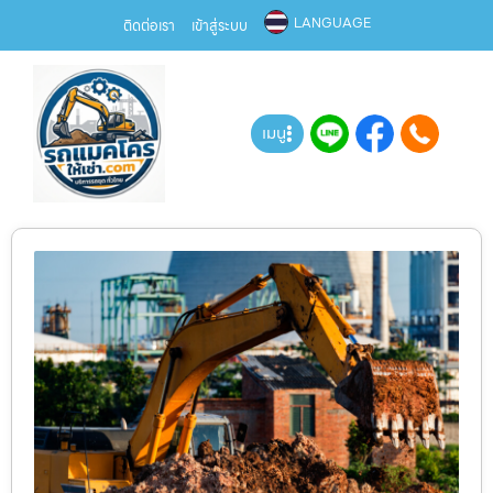
LANGUAGE
ติดต่อเรา
เข้าสู่ระบบ
เมนู