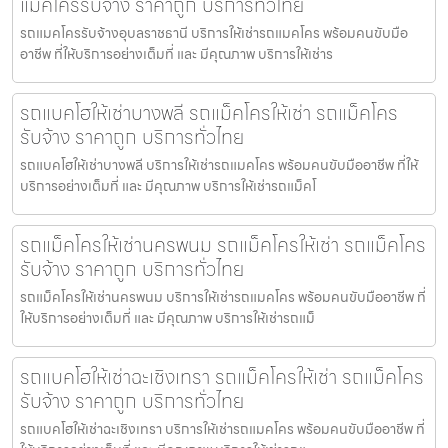
แม็คโครรับจ้าง ราคาถูก บริการทั่วไทย
รถแมคโครรับจ้างอุบลราชธานี บริการให้เช่ารถแมคโคร พร้อมคนขับมือ
อาชีพ ที่ให้บริการอย่างเต็มที่ และ มีคุณภาพ บริการให้เช่าร
รถแบคโฮให้เช่าบางพลี รถแม็คโครให้เช่า รถแม็คโคร
รับจ้าง ราคาถูก บริการทั่วไทย
รถแบคโฮให้เช่าบางพลี บริการให้เช่ารถแมคโคร พร้อมคนขับมืออาชีพ ที่ให้
บริการอย่างเต็มที่ และ มีคุณภาพ บริการให้เช่ารถแม็คโ
รถแม็คโครให้เช่านครพนม รถแม็คโครให้เช่า รถแม็คโคร
รับจ้าง ราคาถูก บริการทั่วไทย
รถแม็คโครให้เช่านครพนม บริการให้เช่ารถแมคโคร พร้อมคนขับมืออาชีพ ที่
ให้บริการอย่างเต็มที่ และ มีคุณภาพ บริการให้เช่ารถแม็
รถแบคโฮให้เช่าฉะเชิงเทรา รถแม็คโครให้เช่า รถแม็คโคร
รับจ้าง ราคาถูก บริการทั่วไทย
รถแบคโฮให้เช่าฉะเชิงเทรา บริการให้เช่ารถแมคโคร พร้อมคนขับมืออาชีพ ที่