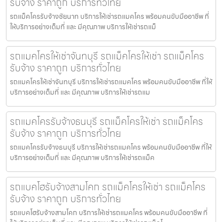
รับจ้าง ราคาถูก บริการทั่วไทย
รถแม็คโครรับจ้างชัยนาท บริการให้เช่ารถแมคโคร พร้อมคนขับมืออาชีพ ที่
ให้บริการอย่างเต็มที่ และ มีคุณภาพ บริการให้เช่ารถแม็
รถแมคโครให้เช่าจันทบุรี รถแม็คโครให้เช่า รถแม็คโคร
รับจ้าง ราคาถูก บริการทั่วไทย
รถแมคโครให้เช่าจันทบุรี บริการให้เช่ารถแมคโคร พร้อมคนขับมืออาชีพ ที่ให้
บริการอย่างเต็มที่ และ มีคุณภาพ บริการให้เช่ารถแม
รถแมคโครรับจ้างธนบุรี รถแม็คโครให้เช่า รถแม็คโคร
รับจ้าง ราคาถูก บริการทั่วไทย
รถแมคโครรับจ้างธนบุรี บริการให้เช่ารถแมคโคร พร้อมคนขับมืออาชีพ ที่ให้
บริการอย่างเต็มที่ และ มีคุณภาพ บริการให้เช่ารถแม็ค
รถแบคโฮรับจ้างสามโคก รถแม็คโครให้เช่า รถแม็คโคร
รับจ้าง ราคาถูก บริการทั่วไทย
รถแบคโฮรับจ้างสามโคก บริการให้เช่ารถแมคโคร พร้อมคนขับมืออาชีพ ที่