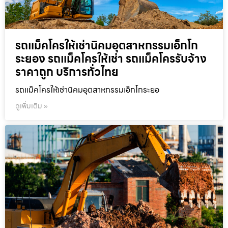
รถแม็คโครให้เช่านิคมอุตสาหกรรมเอ็กโก
ระยอง รถแม็คโครให้เช่า รถแม็คโครรับจ้าง
ราคาถูก บริการทั่วไทย
รถแม็คโครให้เช่านิคมอุตสาหกรรมเอ็กโกระยอ
ดูเพิ่มเติม »