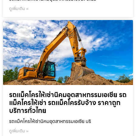
ดูเพิ่มเติม »
รถแม็คโครให้เช่านิคมอุตสาหกรรมเอเชีย รถ
แม็คโครให้เช่า รถแม็คโครรับจ้าง ราคาถูก
บริการทั่วไทย
รถแม็คโครให้เช่านิคมอุตสาหกรรมเอเชีย บริ
ดูเพิ่มเติม »