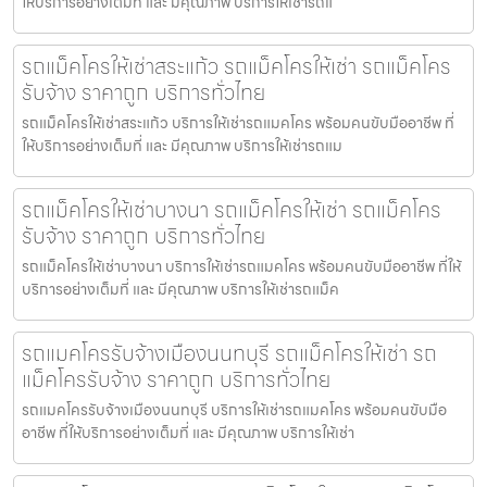
ให้บริการอย่างเต็มที่ และ มีคุณภาพ บริการให้เช่ารถแ
รถแม็คโครให้เช่าสระแก้ว รถแม็คโครให้เช่า รถแม็คโคร
รับจ้าง ราคาถูก บริการทั่วไทย
รถแม็คโครให้เช่าสระแก้ว บริการให้เช่ารถแมคโคร พร้อมคนขับมืออาชีพ ที่
ให้บริการอย่างเต็มที่ และ มีคุณภาพ บริการให้เช่ารถแม
รถแม็คโครให้เช่าบางนา รถแม็คโครให้เช่า รถแม็คโคร
รับจ้าง ราคาถูก บริการทั่วไทย
รถแม็คโครให้เช่าบางนา บริการให้เช่ารถแมคโคร พร้อมคนขับมืออาชีพ ที่ให้
บริการอย่างเต็มที่ และ มีคุณภาพ บริการให้เช่ารถแม็ค
รถแมคโครรับจ้างเมืองนนทบุรี รถแม็คโครให้เช่า รถ
แม็คโครรับจ้าง ราคาถูก บริการทั่วไทย
รถแมคโครรับจ้างเมืองนนทบุรี บริการให้เช่ารถแมคโคร พร้อมคนขับมือ
อาชีพ ที่ให้บริการอย่างเต็มที่ และ มีคุณภาพ บริการให้เช่า