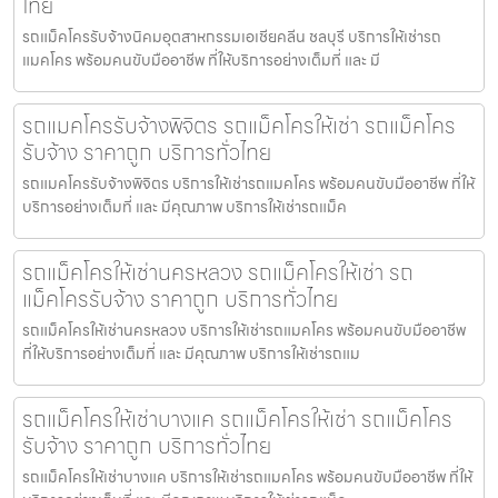
ไทย
รถแม็คโครรับจ้างนิคมอุตสาหกรรมเอเชียคลีน ชลบุรี บริการให้เช่ารถ
แมคโคร พร้อมคนขับมืออาชีพ ที่ให้บริการอย่างเต็มที่ และ มี
รถแมคโครรับจ้างพิจิตร รถแม็คโครให้เช่า รถแม็คโคร
รับจ้าง ราคาถูก บริการทั่วไทย
รถแมคโครรับจ้างพิจิตร บริการให้เช่ารถแมคโคร พร้อมคนขับมืออาชีพ ที่ให้
บริการอย่างเต็มที่ และ มีคุณภาพ บริการให้เช่ารถแม็ค
รถแม็คโครให้เช่านครหลวง รถแม็คโครให้เช่า รถ
แม็คโครรับจ้าง ราคาถูก บริการทั่วไทย
รถแม็คโครให้เช่านครหลวง บริการให้เช่ารถแมคโคร พร้อมคนขับมืออาชีพ
ที่ให้บริการอย่างเต็มที่ และ มีคุณภาพ บริการให้เช่ารถแม
รถแม็คโครให้เช่าบางแค รถแม็คโครให้เช่า รถแม็คโคร
รับจ้าง ราคาถูก บริการทั่วไทย
รถแม็คโครให้เช่าบางแค บริการให้เช่ารถแมคโคร พร้อมคนขับมืออาชีพ ที่ให้