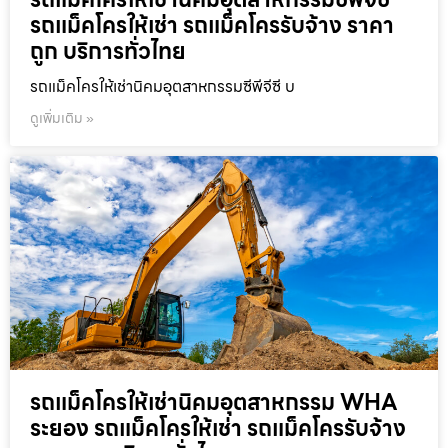
รถแม็คโครให้เช่า รถแม็คโครรับจ้าง ราคา
ถูก บริการทั่วไทย
รถแม็คโครให้เช่านิคมอุตสาหกรรมซีพีจีซี บ
ดูเพิ่มเติม »
รถแม็คโครให้เช่านิคมอุตสาหกรรม WHA
ระยอง รถแม็คโครให้เช่า รถแม็คโครรับจ้าง