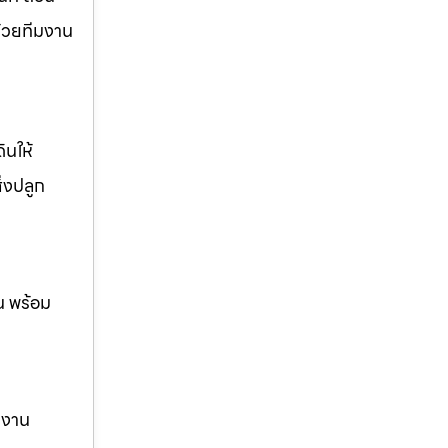
ด้วยทีมงาน
ินให้
ิ่งปลูก
น พร้อม
ม งาน