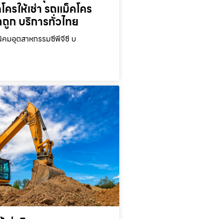
คโครให้เช่า รถแม็คโคร
าถูก บริการทั่วไทย
นิคมอุตสาหกรรมซีพีจีซี บ