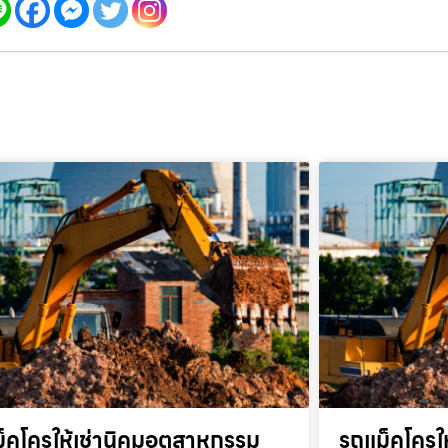
็คโครให้เช่านิคมอุตสาหกรรม
รถแม็คโครให