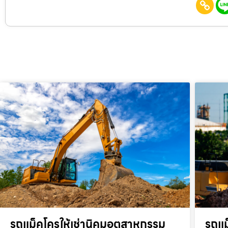
รถแม็คโครให้เช่านิคมอุตสาหกรรม
รถแม