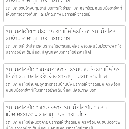
รับจ้าง ราคาถูก บริการทั่วไทย
รถแบคโฮรับจ้างปทุมธานี บริการให้เช่ารถแมคโคร พร้อมคนขับมืออาชีพ ที่
ให้บริการอย่างเต็มที่ และ มีคุณภาพ บริการให้เช่ารถแม็
รถแบคโฮให้เช่าประเวศ รถแม็คโครให้เช่า รถแม็คโคร
รับจ้าง ราคาถูก บริการทั่วไทย
รถแบคโฮให้เช่าประเวศ บริการให้เช่ารถแมคโคร พร้อมคนขับมืออาชีพ ที่ให้
บริการอย่างเต็มที่ และ มีคุณภาพ บริการให้เช่ารถแม็คโ
รถแมคโครให้เช่านิคมอุตสาหกรรมบ้านบึง รถแม็คโคร
ให้เช่า รถแม็คโครรับจ้าง ราคาถูก บริการทั่วไทย
รถแมคโครให้เช่านิคมอุตสาหกรรมบ้านบึง บริการให้เช่ารถแมคโคร พร้อม
คนขับมืออาชีพ ที่ให้บริการอย่างเต็มที่ และ มีคุณภาพ บริก
รถแมคโครให้เช่าหนองคาย รถแม็คโครให้เช่า รถ
แม็คโครรับจ้าง ราคาถูก บริการทั่วไทย
รถแมคโครให้เช่าหนองคาย บริการให้เช่ารถแมคโคร พร้อมคนขับมืออาชีพ
ที่ให้บริการอย่างเต็มที่ และ มีคุณภาพ บริการให้เช่ารถแม็