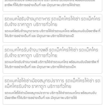
รถแม็คโครรับจ้างพระประแดง บริการให้เช่ารถแมคโคร พร้อมคนขับมือ
อาชีพ ที่ให้บริการอย่างเต็มที่ และ มีคุณภาพ บริการให้เช่ารถ
รถแบคโฮรับจ้างมุกดาหาร รถแม็คโครให้เช่า รถแม็คโคร
รับจ้าง ราคาถูก บริการทั่วไทย
รถแบคโฮรับจ้างมุกดาหาร บริการให้เช่ารถแมคโคร พร้อมคนขับมืออาชีพ ที่
ให้บริการอย่างเต็มที่ และ มีคุณภาพ บริการให้เช่ารถแม็
รถแมคโครรับจ้างบางพลี รถแม็คโครให้เช่า รถแม็คโคร
รับจ้าง ราคาถูก บริการทั่วไทย
รถแมคโครรับจ้างบางพลี บริการให้เช่ารถแมคโคร พร้อมคนขับมืออาชีพ ที่
ให้บริการอย่างเต็มที่ และ มีคุณภาพ บริการให้เช่ารถแม็ค
รถแบคโฮให้เช่าเมืองสมุทรปราการ รถแม็คโครให้เช่า รถ
แม็คโครรับจ้าง ราคาถูก บริการทั่วไทย
รถแบคโฮให้เช่าเมืองสมุทรปราการ บริการให้เช่ารถแมคโคร พร้อมคนขับ
มืออาชีพ ที่ให้บริการอย่างเต็มที่ และ มีคุณภาพ บริการให้เ