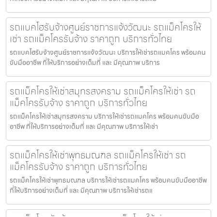
รถแบคโฮรับจ้างศูนย์ราชการแจ้งวัฒนะ รถแม็คโครให้
เช่า รถแม็คโครรับจ้าง ราคาถูก บริการทั่วไทย
รถแบคโฮรับจ้างศูนย์ราชการแจ้งวัฒนะ บริการให้เช่ารถแมคโคร พร้อมคน
ขับมืออาชีพ ที่ให้บริการอย่างเต็มที่ และ มีคุณภาพ บริการ
รถแม็คโครให้เช่าสมุทรสงคราม รถแม็คโครให้เช่า รถ
แม็คโครรับจ้าง ราคาถูก บริการทั่วไทย
รถแม็คโครให้เช่าสมุทรสงคราม บริการให้เช่ารถแมคโคร พร้อมคนขับมือ
อาชีพ ที่ให้บริการอย่างเต็มที่ และ มีคุณภาพ บริการให้เช่า
รถแม็คโครให้เช่าพุทธมณฑล รถแม็คโครให้เช่า รถ
แม็คโครรับจ้าง ราคาถูก บริการทั่วไทย
รถแม็คโครให้เช่าพุทธมณฑล บริการให้เช่ารถแมคโคร พร้อมคนขับมืออาชีพ
ที่ให้บริการอย่างเต็มที่ และ มีคุณภาพ บริการให้เช่ารถแ