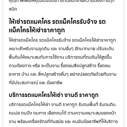
คุณภาพเพื่อให้คุณได้รับบริการที่ตอบโจทย์ความต้องการทุก
ชนิด
ให้เช่ารถแมคโคร รถแม็คโครรับจ้าง รถ
แม็คโครให้เช่าราคาถูก
ให้เช่ารถแม็คโคร รถแม็คโครรับจ้าง รถแม็คโครให้เช่าราคาถูก
เหมาะสำหรับงานขุดดิน และ งานอื่นๆ อีกมากมาย ปรับระดับ
พื้นดินให้เหมาะสมกับการใช้งาน บริการถมที่ถมดินให้สูงขึ้น
ตามต้องการ หรือ จะเป็นงาน รื้อถอนสิ่งปลูกสร้าง รื้อถอน
อาคาร บ้าน และ สิ่งปลูกสร้างอื่นๆ อย่างปลอดภัยด้วยทีมงาน
ที่มีประสบการณ์ และ มืออาชีพ
บริการรถแมคโครให้เช่า งานดี ราคาถูก
บริการรถแม็คโครให้เช่า งานดี ราคาถูก รับถมพื้นที่ รับถมดิน
ถมบ่อ ถมบึง ถมทาง เลือกถมได้ ตามความเหมาะสมของหน้า
งาน พร้อมเครื่องจักรที่ทันสมัย และ คนขับมืออาชีพที่ให้บริการ