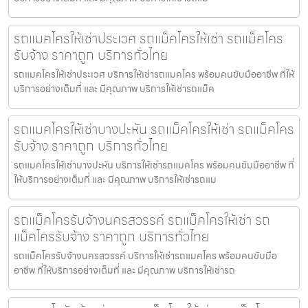
รถแมคโครให้เช่าประเวศ รถแม็คโครให้เช่า รถแม็คโคร
รับจ้าง ราคาถูก บริการทั่วไทย
รถแมคโครให้เช่าประเวศ บริการให้เช่ารถแมคโคร พร้อมคนขับมืออาชีพ ที่ให้
บริการอย่างเต็มที่ และ มีคุณภาพ บริการให้เช่ารถแม็ค
รถแมคโครให้เช่าบางปะหัน รถแม็คโครให้เช่า รถแม็คโคร
รับจ้าง ราคาถูก บริการทั่วไทย
รถแมคโครให้เช่าบางปะหัน บริการให้เช่ารถแมคโคร พร้อมคนขับมืออาชีพ ที่
ให้บริการอย่างเต็มที่ และ มีคุณภาพ บริการให้เช่ารถแม
รถแม็คโครรับจ้างนครสวรรค์ รถแม็คโครให้เช่า รถ
แม็คโครรับจ้าง ราคาถูก บริการทั่วไทย
รถแม็คโครรับจ้างนครสวรรค์ บริการให้เช่ารถแมคโคร พร้อมคนขับมือ
อาชีพ ที่ให้บริการอย่างเต็มที่ และ มีคุณภาพ บริการให้เช่ารถ