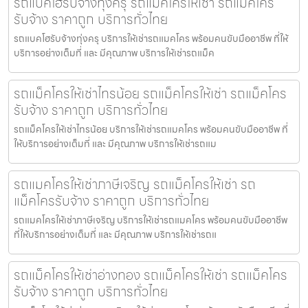
รถแบคโฮรับจ้างทุ่งครุ รถแม็คโครให้เช่า รถแม็คโคร
รับจ้าง ราคาถูก บริการทั่วไทย
รถแบคโฮรับจ้างทุ่งครุ บริการให้เช่ารถแมคโคร พร้อมคนขับมืออาชีพ ที่ให้
บริการอย่างเต็มที่ และ มีคุณภาพ บริการให้เช่ารถแม็ค
รถแม็คโครให้เช่าไทรน้อย รถแม็คโครให้เช่า รถแม็คโคร
รับจ้าง ราคาถูก บริการทั่วไทย
รถแม็คโครให้เช่าไทรน้อย บริการให้เช่ารถแมคโคร พร้อมคนขับมืออาชีพ ที่
ให้บริการอย่างเต็มที่ และ มีคุณภาพ บริการให้เช่ารถแม
รถแมคโครให้เช่าภาษีเจริญ รถแม็คโครให้เช่า รถ
แม็คโครรับจ้าง ราคาถูก บริการทั่วไทย
รถแมคโครให้เช่าภาษีเจริญ บริการให้เช่ารถแมคโคร พร้อมคนขับมืออาชีพ
ที่ให้บริการอย่างเต็มที่ และ มีคุณภาพ บริการให้เช่ารถแ
รถแม็คโครให้เช่าอ่างทอง รถแม็คโครให้เช่า รถแม็คโคร
รับจ้าง ราคาถูก บริการทั่วไทย