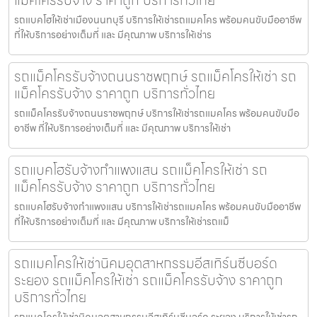
แม็คโครรับจ้าง ราคาถูก บริการทั่วไทย
รถแบคโฮให้เช่าเมืองนนทบุรี บริการให้เช่ารถแมคโคร พร้อมคนขับมืออาชีพ
ที่ให้บริการอย่างเต็มที่ และ มีคุณภาพ บริการให้เช่าร
รถแม็คโครรับจ้างถนนราชพฤกษ์ รถแม็คโครให้เช่า รถ
แม็คโครรับจ้าง ราคาถูก บริการทั่วไทย
รถแม็คโครรับจ้างถนนราชพฤกษ์ บริการให้เช่ารถแมคโคร พร้อมคนขับมือ
อาชีพ ที่ให้บริการอย่างเต็มที่ และ มีคุณภาพ บริการให้เช่า
รถแบคโฮรับจ้างกำแพงแสน รถแม็คโครให้เช่า รถ
แม็คโครรับจ้าง ราคาถูก บริการทั่วไทย
รถแบคโฮรับจ้างกำแพงแสน บริการให้เช่ารถแมคโคร พร้อมคนขับมืออาชีพ
ที่ให้บริการอย่างเต็มที่ และ มีคุณภาพ บริการให้เช่ารถแม็
รถแมคโครให้เช่านิคมอุตสาหกรรมอีสเทิร์นซีบอร์ด
ระยอง รถแม็คโครให้เช่า รถแม็คโครรับจ้าง ราคาถูก
บริการทั่วไทย