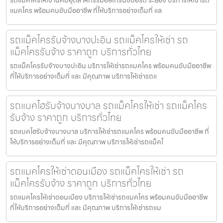
รถแมคโครให้เช่านิคมอุตสาหกรรมอีสเทิร์นซีบอร์ด ระยอง บริการให้เช่ารถ
แมคโคร พร้อมคนขับมืออาชีพ ที่ให้บริการอย่างเต็มที่ แล
รถแม็คโครรับจ้างบางปะอิน รถแม็คโครให้เช่า รถ
แม็คโครรับจ้าง ราคาถูก บริการทั่วไทย
รถแม็คโครรับจ้างบางปะอิน บริการให้เช่ารถแมคโคร พร้อมคนขับมืออาชีพ
ที่ให้บริการอย่างเต็มที่ และ มีคุณภาพ บริการให้เช่ารถแ
รถแบคโฮรับจ้างบางบาล รถแม็คโครให้เช่า รถแม็คโคร
รับจ้าง ราคาถูก บริการทั่วไทย
รถแบคโฮรับจ้างบางบาล บริการให้เช่ารถแมคโคร พร้อมคนขับมืออาชีพ ที่
ให้บริการอย่างเต็มที่ และ มีคุณภาพ บริการให้เช่ารถแม็คโ
รถแมคโครให้เช่าดอนเมือง รถแม็คโครให้เช่า รถ
แม็คโครรับจ้าง ราคาถูก บริการทั่วไทย
รถแมคโครให้เช่าดอนเมือง บริการให้เช่ารถแมคโคร พร้อมคนขับมืออาชีพ
ที่ให้บริการอย่างเต็มที่ และ มีคุณภาพ บริการให้เช่ารถแม