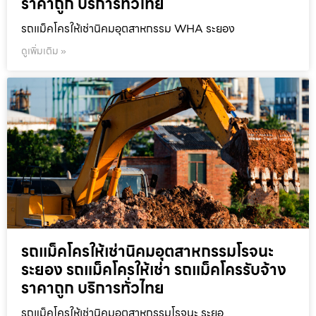
ราคาถูก บริการทั่วไทย
รถแม็คโครให้เช่านิคมอุตสาหกรรม WHA ระยอง
ดูเพิ่มเติม »
รถแม็คโครให้เช่านิคมอุตสาหกรรมโรจนะ
ระยอง รถแม็คโครให้เช่า รถแม็คโครรับจ้าง
ราคาถูก บริการทั่วไทย
รถแม็คโครให้เช่านิคมอุตสาหกรรมโรจนะ ระยอ