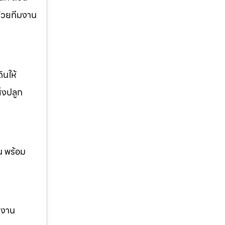
ด้วยทีมงาน
ินให้
ิ่งปลูก
น พร้อม
ม งาน