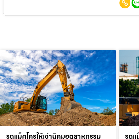
รถแม็คโครให้เช่านิคมอุตสาหกรรม
รถแม