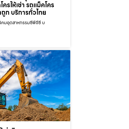
คโครให้เช่า รถแม็คโคร
าถูก บริการทั่วไทย
นิคมอุตสาหกรรมซีพีจีซี บ