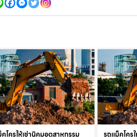
็คโครให้เช่านิคมอุตสาหกรรม
รถแม็คโครให