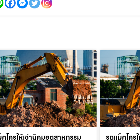
็คโครให้เช่านิคมอุตสาหกรรม
รถแม็คโครให