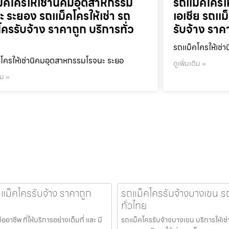
็คโครให้เช่านิคมอุตสาหกรรม
รถแม็คโครใ
ะ ระยอง รถแม็คโครให้เช่า รถ
เอเชีย รถแม
โครรับจ้าง ราคาถูก บริการทั่ว
รับจ้าง ราค
รถแม็คโครให้เช่า
โครให้เช่านิคมอุตสาหกรรมโรจนะ ระยอ
ดูเพิ่มเติม »
ิม »
แม็คโครรับจ้าง ราคาถูก
รถแม็คโครรับจ้างบางเขน รถ
ทั่วไทย
ชีพ ที่ให้บริการอย่างเต็มที่ และ มี
รถแม็คโครรับจ้างบางเขน บริการให้เช่า