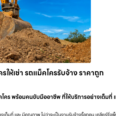
ให้เช่า รถแม็คโครรับจ้าง ราคาถูก
ร พร้อมคนขับมืออาชีพ ที่ให้บริการอย่างเต็มที่ แ
เต็มที่ และ มีคุณภาพ ไม่ว่าจะเป็นงานรับจ้างรื้อถอน เคลียร์ริ่งพื้