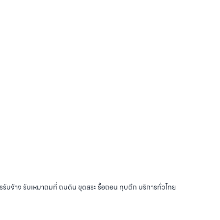
รับจ้าง รับเหมาถมที่ ถมดิน ขุดสระ รื้อถอน ทุบตึก บริการทั่วไทย