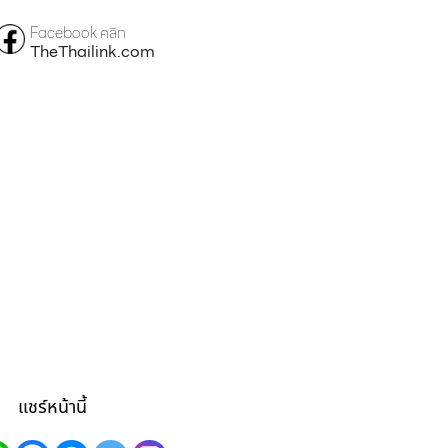
Facebook คลิก
TheThailink.com
แชร์หน้านี้