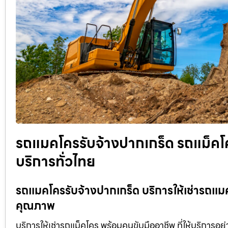
รถแมคโครรับจ้างปากเกร็ด รถแม็คโคร
บริการทั่วไทย
รถแมคโครรับจ้างปากเกร็ด บริการให้เช่ารถแมคโค
คุณภาพ
บริการให้เช่ารถแม็คโคร พร้อมคนขับมืออาชีพ ที่ให้บริการอย่าง