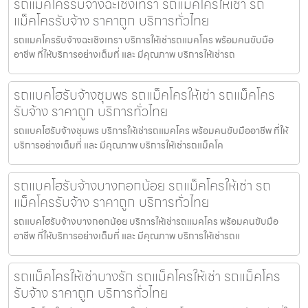
รถแมคโครรับจ้างฉะเชิงเทรา รถแม็คโครให้เช่า รถ
แม็คโครรับจ้าง ราคาถูก บริการทั่วไทย
รถแมคโครรับจ้างฉะเชิงเทรา บริการให้เช่ารถแมคโคร พร้อมคนขับมือ
อาชีพ ที่ให้บริการอย่างเต็มที่ และ มีคุณภาพ บริการให้เช่ารถ
รถแบคโฮรับจ้างชุมพร รถแม็คโครให้เช่า รถแม็คโคร
รับจ้าง ราคาถูก บริการทั่วไทย
รถแบคโฮรับจ้างชุมพร บริการให้เช่ารถแมคโคร พร้อมคนขับมืออาชีพ ที่ให้
บริการอย่างเต็มที่ และ มีคุณภาพ บริการให้เช่ารถแม็คโค
รถแบคโฮรับจ้างบางกอกน้อย รถแม็คโครให้เช่า รถ
แม็คโครรับจ้าง ราคาถูก บริการทั่วไทย
รถแบคโฮรับจ้างบางกอกน้อย บริการให้เช่ารถแมคโคร พร้อมคนขับมือ
อาชีพ ที่ให้บริการอย่างเต็มที่ และ มีคุณภาพ บริการให้เช่ารถแ
รถแม็คโครให้เช่าบางรัก รถแม็คโครให้เช่า รถแม็คโคร
รับจ้าง ราคาถูก บริการทั่วไทย