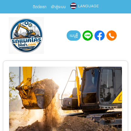
LANGUAGE
ติดต่อเรา
เข้าสู่ระบบ
เมนู