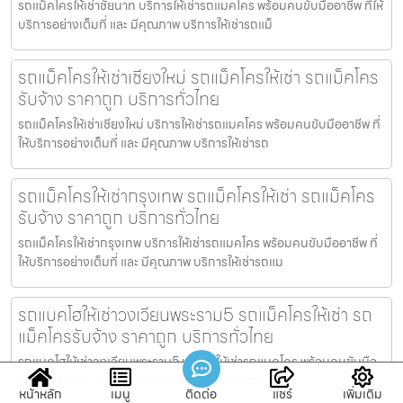
รถแม็คโครให้เช่าชัยนาท บริการให้เช่ารถแมคโคร พร้อมคนขับมืออาชีพ ที่ให้
บริการอย่างเต็มที่ และ มีคุณภาพ บริการให้เช่ารถแม็
รถแม็คโครให้เช่าเชียงใหม่ รถแม็คโครให้เช่า รถแม็คโคร
รับจ้าง ราคาถูก บริการทั่วไทย
รถแม็คโครให้เช่าเชียงใหม่ บริการให้เช่ารถแมคโคร พร้อมคนขับมืออาชีพ ที่
ให้บริการอย่างเต็มที่ และ มีคุณภาพ บริการให้เช่ารถ
รถแม็คโครให้เช่ากรุงเทพ รถแม็คโครให้เช่า รถแม็คโคร
รับจ้าง ราคาถูก บริการทั่วไทย
รถแม็คโครให้เช่ากรุงเทพ บริการให้เช่ารถแมคโคร พร้อมคนขับมืออาชีพ ที่
ให้บริการอย่างเต็มที่ และ มีคุณภาพ บริการให้เช่ารถแม
รถแบคโฮให้เช่าวงเวียนพระราม5 รถแม็คโครให้เช่า รถ
แม็คโครรับจ้าง ราคาถูก บริการทั่วไทย
รถแบคโฮให้เช่าวงเวียนพระราม5 บริการให้เช่ารถแมคโคร พร้อมคนขับมือ
อาชีพ ที่ให้บริการอย่างเต็มที่ และ มีคุณภาพ บริการให้เช่
หน้าหลัก
เมนู
ติดต่อ
แชร์
เพิ่มเติม