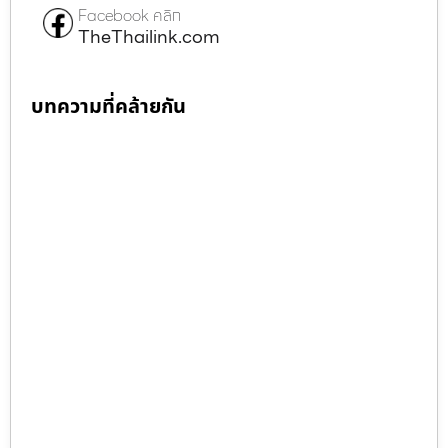
Facebook คลิก
TheThailink.com
บทความที่คล้ายกัน