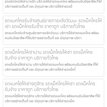
รถแม็คโครให้เช่าบางรัก บริการให้เช่ารถแมคโคร พร้อมคนขับมืออาชีพ ที่ให้
บริการอย่างเต็มที่ และ มีคุณภาพ บริการให้เช่ารถแม็
รถแมคโครรับจ้างศูนย์ราชการแจ้งวัฒนะ รถแม็คโครให้
เช่า รถแม็คโครรับจ้าง ราคาถูก บริการทั่วไทย
รถแมคโครรับจ้างศูนย์ราชการแจ้งวัฒนะ บริการให้เช่ารถแมคโคร พร้อม
คนขับมืออาชีพ ที่ให้บริการอย่างเต็มที่ และ มีคุณภาพ บริกา
รถแม็คโครให้เช่าน่าน รถแม็คโครให้เช่า รถแม็คโคร
รับจ้าง ราคาถูก บริการทั่วไทย
รถแม็คโครให้เช่าน่าน บริการให้เช่ารถแมคโคร พร้อมคนขับมืออาชีพ ที่ให้
บริการอย่างเต็มที่ และ มีคุณภาพ บริการให้เช่ารถแม็คโ
รถแบคโฮให้เช่าจตุจักร รถแม็คโครให้เช่า รถแม็คโคร
รับจ้าง ราคาถูก บริการทั่วไทย
รถแบคโฮให้เช่าจตุจักร บริการให้เช่ารถแมคโคร พร้อมคนขับมืออาชีพ ที่ให้
บริการอย่างเต็มที่ และ มีคุณภาพ บริการให้เช่ารถแม็ค