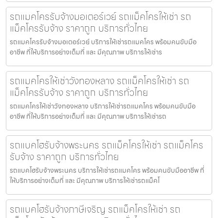
รถแมคโครรับจ้างมอเตอร์เวย์ รถแม็คโครให้เช่า รถ
แม็คโครรับจ้าง ราคาถูก บริการทั่วไทย
รถแมคโครรับจ้างมอเตอร์เวย์ บริการให้เช่ารถแมคโคร พร้อมคนขับมือ
อาชีพ ที่ให้บริการอย่างเต็มที่ และ มีคุณภาพ บริการให้เช่าร
รถแมคโครให้เช่าวังทองหลาง รถแม็คโครให้เช่า รถ
แม็คโครรับจ้าง ราคาถูก บริการทั่วไทย
รถแมคโครให้เช่าวังทองหลาง บริการให้เช่ารถแมคโคร พร้อมคนขับมือ
อาชีพ ที่ให้บริการอย่างเต็มที่ และ มีคุณภาพ บริการให้เช่ารถ
รถแบคโฮรับจ้างพระนคร รถแม็คโครให้เช่า รถแม็คโคร
รับจ้าง ราคาถูก บริการทั่วไทย
รถแบคโฮรับจ้างพระนคร บริการให้เช่ารถแมคโคร พร้อมคนขับมืออาชีพ ที่
ให้บริการอย่างเต็มที่ และ มีคุณภาพ บริการให้เช่ารถแม็คโ
รถแบคโฮรับจ้างภาษีเจริญ รถแม็คโครให้เช่า รถ