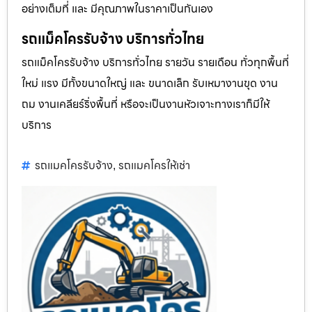
อย่างเต็มที่ และ มีคุณภาพในราคาเป็นกันเอง
รถแม็คโครรับจ้าง บริการทั่วไทย
รถแม็คโครรับจ้าง บริการทั่วไทย รายวัน รายเดือน ทั่วทุกพื้นที่
ใหม่ แรง มีทั้งขนาดใหญ่ และ ขนาดเล็ก รับเหมางานขุด งาน
ถม งานเคลียร์ริ่งพื้นที่ หรือจะเป็นงานหัวเจาะทางเราก็มีให้
บริการ
รถแมคโครรับจ้าง
รถแมคโครให้เช่า
,