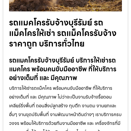
รถแมคโครรับจ้างบุรีรัมย์ รถ
แม็คโครให้เช่า รถแม็คโครรับจ้าง
ราคาถูก บริการทั่วไทย
รถแมคโครรับจ้างบุรีรัมย์ บริการให้เช่ารถ
แมคโคร พร้อมคนขับมืออาชีพ ที่ให้บริการ
อย่างเต็มที่ และ มีคุณภาพ
บริการให้เช่ารถแม็คโคร พร้อมคนขับมืออาชีพ ที่ให้บริการ
อย่างเต็มที่ และ มีคุณภาพ ไม่ว่าจะเป็นงานรับจ้างรื้อถอน
เคลียร์ริ่งพื้นที่ ถอนสิ่งปลูกสร้าง ทุบตึก งานถม งานยกและ
อื่นๆ งานขุดปรับพื้นที่ งานพัฒนาหน้าดินต่างๆ เราบริการครบ
วงจร พร้อมให้บริการด้วยทีมงานมืออาชีพ และ เครื่องจักรที่มี