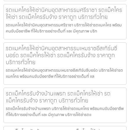
รถแมคโครให้เช่านิคมอุตสาหกรรมศรีราชา รถแม็คโคร
ให้เช่า รถแม็คโครรับจ้าง ราคาถูก บริการทั่วไทย
รถแมคโครให้เช่านิคมอุตสาหกรรมศรีราชา บริการให้เช่ารถแมคโคร พร้อม
คนขับมืออาชีพ ที่ให้บริการอย่างเต็มที่ และ มีคุณภาพ บริก
รถแมคโครให้เช่านิคมอุตสาหกรรมเหมราชอีสเทิร์นซี
บอร์ด รถแม็คโครให้เช่า รถแม็คโครรับจ้าง ราคาถูก
บริการทั่วไทย
รถแมคโครให้เช่านิคมอุตสาหกรรมเหมราชอีสเทิร์นซีบอร์ด บริการให้เช่ารถ
แมคโคร พร้อมคนขับมืออาชีพ ที่ให้บริการอย่างเต็มที่ แล
รถแม็คโครรับจ้างบ้านแพรก รถแม็คโครให้เช่า รถ
แม็คโครรับจ้าง ราคาถูก บริการทั่วไทย
รถแม็คโครรับจ้างบ้านแพรก บริการให้เช่ารถแมคโคร พร้อมคนขับมืออาชีพ
ที่ให้บริการอย่างเต็มที่ และ มีคุณภาพ บริการให้เช่ารถแ