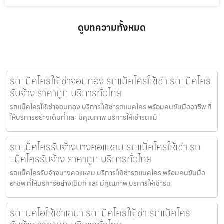
ดูบทความทั้งหมด
รถแม็คโครให้เช่าจอมทอง รถแม็คโครให้เช่า รถแม็คโคร
รับจ้าง ราคาถูก บริการทั่วไทย
รถแม็คโครให้เช่าจอมทอง บริการให้เช่ารถแมคโคร พร้อมคนขับมืออาชีพ ที่
ให้บริการอย่างเต็มที่ และ มีคุณภาพ บริการให้เช่ารถแม็
รถแม็คโครรับจ้างบางคอแหลม รถแม็คโครให้เช่า รถ
แม็คโครรับจ้าง ราคาถูก บริการทั่วไทย
รถแม็คโครรับจ้างบางคอแหลม บริการให้เช่ารถแมคโคร พร้อมคนขับมือ
อาชีพ ที่ให้บริการอย่างเต็มที่ และ มีคุณภาพ บริการให้เช่ารถ
รถแบคโฮให้เช่าเสนา รถแม็คโครให้เช่า รถแม็คโคร