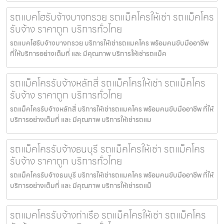
รถแบคโฮรับจ้างบางกรวย รถแม็คโครให้เช่า รถแม็คโคร
รับจ้าง ราคาถูก บริการทั่วไทย
รถแบคโฮรับจ้างบางกรวย บริการให้เช่ารถแมคโคร พร้อมคนขับมืออาชีพ
ที่ให้บริการอย่างเต็มที่ และ มีคุณภาพ บริการให้เช่ารถแม็ค
รถแม็คโครรับจ้างหลักสี่ รถแม็คโครให้เช่า รถแม็คโคร
รับจ้าง ราคาถูก บริการทั่วไทย
รถแม็คโครรับจ้างหลักสี่ บริการให้เช่ารถแมคโคร พร้อมคนขับมืออาชีพ ที่ให้
บริการอย่างเต็มที่ และ มีคุณภาพ บริการให้เช่ารถแม
รถแม็คโครรับจ้างธนบุรี รถแม็คโครให้เช่า รถแม็คโคร
รับจ้าง ราคาถูก บริการทั่วไทย
รถแม็คโครรับจ้างธนบุรี บริการให้เช่ารถแมคโคร พร้อมคนขับมืออาชีพ ที่ให้
บริการอย่างเต็มที่ และ มีคุณภาพ บริการให้เช่ารถแม็
รถแมคโครรับจ้างท่าเรือ รถแม็คโครให้เช่า รถแม็คโคร