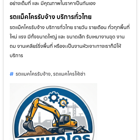
อย่างเต็มที่ และ มีคุณภาพในราคาเป็นกันเอง
รถแม็คโครรับจ้าง บริการทั่วไทย
รถแม็คโครรับจ้าง บริการทั่วไทย รายวัน รายเดือน ทั่วทุกพื้นที่
ใหม่ แรง มีทั้งขนาดใหญ่ และ ขนาดเล็ก รับเหมางานขุด งาน
ถม งานเคลียร์ริ่งพื้นที่ หรือจะเป็นงานหัวเจาะทางเราก็มีให้
บริการ
รถแมคโครรับจ้าง
รถแมคโครให้เช่า
,