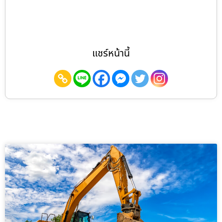
แชร์หน้านี้