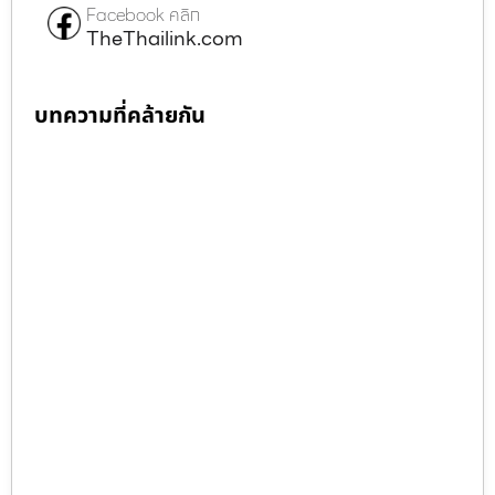
Facebook คลิก
TheThailink.com
บทความที่คล้ายกัน