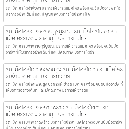
รับจ้าง ราคาถูก บริการทั่วไทย
รถแม็คโครให้เช่าพังงา บริการให้เช่ารถแมคโคร พร้อมคนขับมืออาชีพ ที่ให้
บริการอย่างเต็มที่ และ มีคุณภาพ บริการให้เช่ารถแม็ค
รถแม็คโครรับจ้างราษฎร์บูรณะ รถแม็คโครให้เช่า รถ
แม็คโครรับจ้าง ราคาถูก บริการทั่วไทย
รถแม็คโครรับจ้างราษฎร์บูรณะ บริการให้เช่ารถแมคโคร พร้อมคนขับมือ
อาชีพ ที่ให้บริการอย่างเต็มที่ และ มีคุณภาพ บริการให้เช่า
รถแม็คโครให้เช่าสะพานสูง รถแม็คโครให้เช่า รถแม็คโคร
รับจ้าง ราคาถูก บริการทั่วไทย
รถแม็คโครให้เช่าสะพานสูง บริการให้เช่ารถแมคโคร พร้อมคนขับมืออาชีพ ที่
ให้บริการอย่างเต็มที่ และ มีคุณภาพ บริการให้เช่ารถแ
รถแม็คโครรับจ้างลาดพร้าว รถแม็คโครให้เช่า รถ
แม็คโครรับจ้าง ราคาถูก บริการทั่วไทย
รถแม็คโครรับจ้างลาดพร้าว บริการให้เช่ารถแมคโคร พร้อมคนขับมืออาชีพ
ที่ให้บริการอย่างเต็มที่ และ มีคุณภาพ บริการให้เช่ารถแ