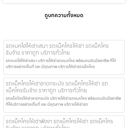
ดูบทความทั้งหมด
รถแบคโฮให้เช่าเสนา รถแม็คโครให้เช่า รถแม็คโคร
รับจ้าง ราคาถูก บริการทั่วไทย
รถแบคโฮให้เช่าเสนา บริการให้เช่ารถแมคโคร พร้อมคนขับมืออาชีพ ที่ให้
บริการอย่างเต็มที่ และ มีคุณภาพ บริการให้เช่ารถแม็คโคร
รถแม็คโครให้เช่าลาดกระบัง รถแม็คโครให้เช่า รถ
แม็คโครรับจ้าง ราคาถูก บริการทั่วไทย
รถแม็คโครให้เช่าลาดกระบัง บริการให้เช่ารถแมคโคร พร้อมคนขับมืออาชีพ
ที่ให้บริการอย่างเต็มที่ และ มีคุณภาพ บริการให้เช่ารถ
รถแม็คโครให้เช่าพังงา รถแม็คโครให้เช่า รถแม็คโคร