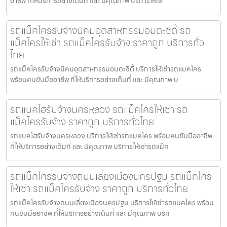
อาชีพ ที่ให้บริการอย่างเต็มที่ และ มีคุณภาพ บริการให้เช
รถแม็คโครรับจ้างนิคมอุตสาหกรรมอมตะซิตี้ รถ
แม็คโครให้เช่า รถแม็คโครรับจ้าง ราคาถูก บริการทั่ว
ไทย
รถแม็คโครรับจ้างนิคมอุตสาหกรรมอมตะซิตี้ บริการให้เช่ารถแมคโคร
พร้อมคนขับมืออาชีพ ที่ให้บริการอย่างเต็มที่ และ มีคุณภาพ บ
รถแบคโฮรับจ้างนครหลวง รถแม็คโครให้เช่า รถ
แม็คโครรับจ้าง ราคาถูก บริการทั่วไทย
รถแบคโฮรับจ้างนครหลวง บริการให้เช่ารถแมคโคร พร้อมคนขับมืออาชีพ
ที่ให้บริการอย่างเต็มที่ และ มีคุณภาพ บริการให้เช่ารถแม็ค
รถแม็คโครรับจ้างถนนเลี่ยงเมืองนครปฐม รถแม็คโคร
ให้เช่า รถแม็คโครรับจ้าง ราคาถูก บริการทั่วไทย
รถแม็คโครรับจ้างถนนเลี่ยงเมืองนครปฐม บริการให้เช่ารถแมคโคร พร้อม
คนขับมืออาชีพ ที่ให้บริการอย่างเต็มที่ และ มีคุณภาพ บริก