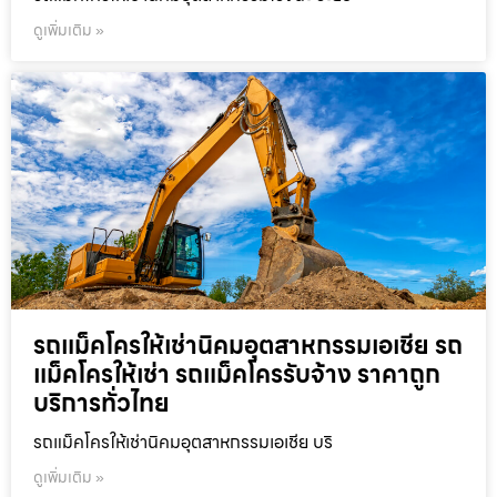
ดูเพิ่มเติม »
รถแม็คโครให้เช่านิคมอุตสาหกรรมเอเชีย รถ
แม็คโครให้เช่า รถแม็คโครรับจ้าง ราคาถูก
บริการทั่วไทย
รถแม็คโครให้เช่านิคมอุตสาหกรรมเอเชีย บริ
ดูเพิ่มเติม »