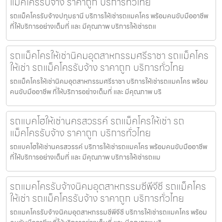
แม็คโครรับจ้าง ราคาถูก บริการทั่วไทย
รถแม็คโครรับจ้างปทุมธานี บริการให้เช่ารถแมคโคร พร้อมคนขับมืออาชีพ
ที่ให้บริการอย่างเต็มที่ และ มีคุณภาพ บริการให้เช่ารถแ
รถแม็คโครให้เช่านิคมอุตสาหกรรมศรีราชา รถแม็คโคร
ให้เช่า รถแม็คโครรับจ้าง ราคาถูก บริการทั่วไทย
รถแม็คโครให้เช่านิคมอุตสาหกรรมศรีราชา บริการให้เช่ารถแมคโคร พร้อม
คนขับมืออาชีพ ที่ให้บริการอย่างเต็มที่ และ มีคุณภาพ บริ
รถแบคโฮให้เช่านครสวรรค์ รถแม็คโครให้เช่า รถ
แม็คโครรับจ้าง ราคาถูก บริการทั่วไทย
รถแบคโฮให้เช่านครสวรรค์ บริการให้เช่ารถแมคโคร พร้อมคนขับมืออาชีพ
ที่ให้บริการอย่างเต็มที่ และ มีคุณภาพ บริการให้เช่ารถแม
รถแมคโครรับจ้างนิคมอุตสาหกรรมซีพีจีซี รถแม็คโคร
ให้เช่า รถแม็คโครรับจ้าง ราคาถูก บริการทั่วไทย
รถแมคโครรับจ้างนิคมอุตสาหกรรมซีพีจีซี บริการให้เช่ารถแมคโคร พร้อม