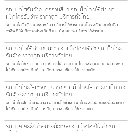
รถแบคโฮรับจ้างนครราชสีมา รถแม็คโครให้เช่า รถ
แม็คโครรับจ้าง ราคาถูก บริการทั่วไทย
รถแบคโฮรับจ้างนครราชสีมา บริการให้เช่ารถแมคโคร พร้อมคนขับมือ
อาชีพ ที่ให้บริการอย่างเต็มที่ และ มีคุณภาพ บริการให้เช่ารถแ
รถแบคโฮให้เช่ายานนาวา รถแม็คโครให้เช่า รถแม็คโคร
รับจ้าง ราคาถูก บริการทั่วไทย
รถแบคโฮให้เช่ายานนาวา บริการให้เช่ารถแมคโคร พร้อมคนขับมืออาชีพ ที่
ให้บริการอย่างเต็มที่ และ มีคุณภาพ บริการให้เช่ารถแม็ค
รถแม็คโครให้เช่ายานนาวา รถแม็คโครให้เช่า รถแม็คโคร
รับจ้าง ราคาถูก บริการทั่วไทย
รถแม็คโครให้เช่ายานนาวา บริการให้เช่ารถแมคโคร พร้อมคนขับมืออาชีพ ที่
ให้บริการอย่างเต็มที่ และ มีคุณภาพ บริการให้เช่ารถแม
รถแมคโครรับจ้างบางบัวทอง รถแม็คโครให้เช่า รถ