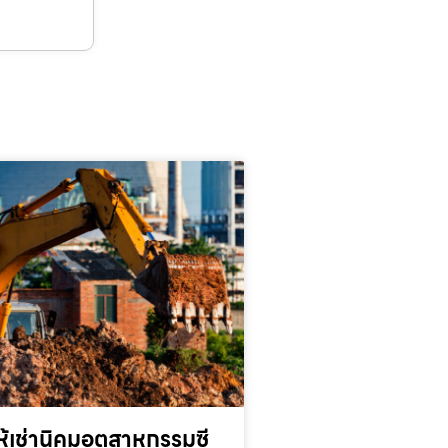
้เช่านิคมอุตสาหกรรมซี