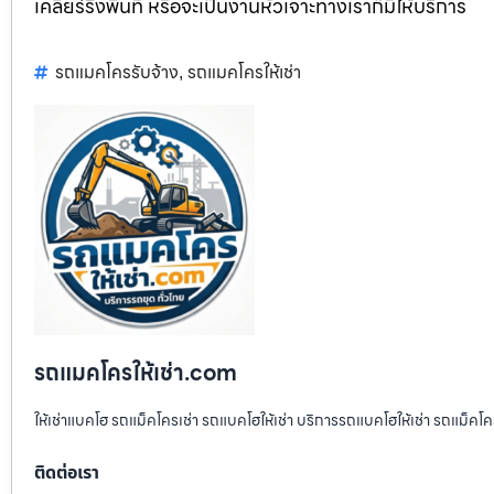
เคลียร์ริ่งพื้นที่ หรือจะเป็นงานหัวเจาะทางเราก็มีให้บริการ
รถแมคโครรับจ้าง
รถแมคโครให้เช่า
,
รถแมคโครให้เช่า.com
ให้เช่าแบคโฮ รถแม็คโครเช่า รถแบคโฮให้เช่า บริการรถแบคโฮให้เช่า รถแม็คโคร
ติดต่อเรา