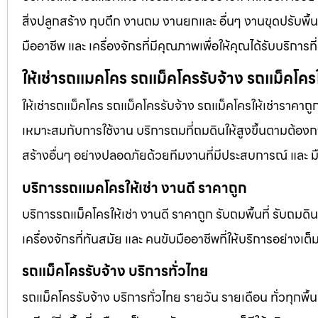
สิ่งปลูกสร้าง ทุบตึก งานถม งานยกและ อื่นๆ งานขุดปรับพื
มืออาชีพ และ เครื่องจักรที่มีคุณภาพเพื่อให้คุณได้รับบริก
ให้เช่ารถแมคโคร รถแม็คโครรับจ้าง รถแม็คโครใ
ให้เช่ารถแม็คโคร รถแม็คโครรับจ้าง รถแม็คโครให้เช่าราคาถู
เหมาะสมกับการใช้งาน บริการถมที่ถมดินให้สูงขึ้นตามต้องการ
สร้างอื่นๆ อย่างปลอดภัยด้วยทีมงานที่มีประสบการณ์ และ ม
บริการรถแมคโครให้เช่า งานดี ราคาถูก
บริการรถแม็คโครให้เช่า งานดี ราคาถูก รับถมพื้นที่ รับ
เครื่องจักรที่ทันสมัย และ คนขับมืออาชีพที่ให้บริการอย่างเต
รถแม็คโครรับจ้าง บริการทั่วไทย
รถแม็คโครรับจ้าง บริการทั่วไทย รายวัน รายเดือน ทั่วทุกพื