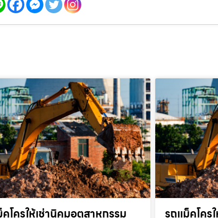
็คโครให้เช่านิคมอุตสาหกรรม
รถแม็คโครให