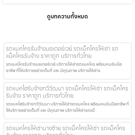
ดูบทความทั้งหมด
รถแมคโครรับจ้างมอเตอร์เวย์ รถแม็คโครให้เช่า รถ
แม็คโครรับจ้าง ราคาถูก บริการทั่วไทย
รถแมคโครรับจ้างมอเตอร์เวย์ บริการให้เช่ารถแมคโคร พร้อมคนขับมือ
อาชีพ ที่ให้บริการอย่างเต็มที่ และ มีคุณภาพ บริการให้เช่าร
รถแบคโฮรับจ้างทวีวัฒนา รถแม็คโครให้เช่า รถแม็คโคร
รับจ้าง ราคาถูก บริการทั่วไทย
รถแบคโฮรับจ้างทวีวัฒนา บริการให้เช่ารถแมคโคร พร้อมคนขับมืออาชีพ ที่
ให้บริการอย่างเต็มที่ และ มีคุณภาพ บริการให้เช่ารถแม็
รถแมคโครให้เช่าบางซ้าย รถแม็คโครให้เช่า รถแม็คโคร