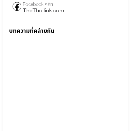
Facebook คลิก
TheThailink.com
บทความที่คล้ายกัน