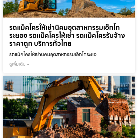
รถแม็คโครให้เช่านิคมอุตสาหกรรมเอ็กโก
ระยอง รถแม็คโครให้เช่า รถแม็คโครรับจ้าง
ราคาถูก บริการทั่วไทย
รถแม็คโครให้เช่านิคมอุตสาหกรรมเอ็กโกระยอ
ดูเพิ่มเติม »