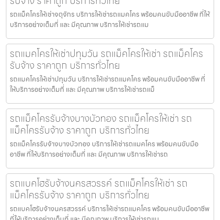
รับจ้าง ราคาถูก บริการทั่วไทย
รถแม็คโครให้เช่าจตุจักร บริการให้เช่ารถแมคโคร พร้อมคนขับมืออาชีพ ที่ให้
บริการอย่างเต็มที่ และ มีคุณภาพ บริการให้เช่ารถแม
รถแมคโครให้เช่าปทุมวัน รถแม็คโครให้เช่า รถแม็คโคร
รับจ้าง ราคาถูก บริการทั่วไทย
รถแมคโครให้เช่าปทุมวัน บริการให้เช่ารถแมคโคร พร้อมคนขับมืออาชีพ ที่
ให้บริการอย่างเต็มที่ และ มีคุณภาพ บริการให้เช่ารถแม็
รถแม็คโครรับจ้างบางบัวทอง รถแม็คโครให้เช่า รถ
แม็คโครรับจ้าง ราคาถูก บริการทั่วไทย
รถแม็คโครรับจ้างบางบัวทอง บริการให้เช่ารถแมคโคร พร้อมคนขับมือ
อาชีพ ที่ให้บริการอย่างเต็มที่ และ มีคุณภาพ บริการให้เช่ารถ
รถแบคโฮรับจ้างนครสวรรค์ รถแม็คโครให้เช่า รถ
แม็คโครรับจ้าง ราคาถูก บริการทั่วไทย
รถแบคโฮรับจ้างนครสวรรค์ บริการให้เช่ารถแมคโคร พร้อมคนขับมืออาชีพ
ที่ให้บริการอย่างเต็มที่ และ มีคุณภาพ บริการให้เช่ารถแม