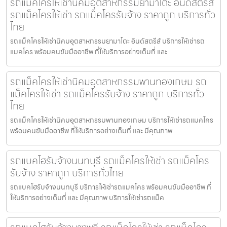
รถแม็คโครให้เช่านิคมอุตสาหกรรมยามาโตะ อินดัสตรีส์
รถแม็คโครให้เช่า รถแม็คโครรับจ้าง ราคาถูก บริการทั่ว
ไทย
รถแม็คโครให้เช่านิคมอุตสาหกรรมยามาโตะ อินดัสตรีส์ บริการให้เช่ารถ
แมคโคร พร้อมคนขับมืออาชีพ ที่ให้บริการอย่างเต็มที่ และ
รถแม็คโครให้เช่านิคมอุตสาหกรรมพานทองเกษม รถ
แม็คโครให้เช่า รถแม็คโครรับจ้าง ราคาถูก บริการทั่ว
ไทย
รถแม็คโครให้เช่านิคมอุตสาหกรรมพานทองเกษม บริการให้เช่ารถแมคโคร
พร้อมคนขับมืออาชีพ ที่ให้บริการอย่างเต็มที่ และ มีคุณภาพ
รถแบคโฮรับจ้างนนทบุรี รถแม็คโครให้เช่า รถแม็คโคร
รับจ้าง ราคาถูก บริการทั่วไทย
รถแบคโฮรับจ้างนนทบุรี บริการให้เช่ารถแมคโคร พร้อมคนขับมืออาชีพ ที่
ให้บริการอย่างเต็มที่ และ มีคุณภาพ บริการให้เช่ารถแม็ค