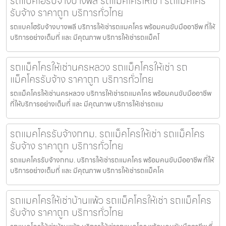
รถแบคโฮรับจ้างบางพลี รถแม็คโครให้เช่า รถแม็คโคร
รับจ้าง ราคาถูก บริการทั่วไทย
รถแบคโฮรับจ้างบางพลี บริการให้เช่ารถแมคโคร พร้อมคนขับมืออาชีพ ที่ให้
บริการอย่างเต็มที่ และ มีคุณภาพ บริการให้เช่ารถแม็คโ
รถแม็คโครให้เช่านครหลวง รถแม็คโครให้เช่า รถ
แม็คโครรับจ้าง ราคาถูก บริการทั่วไทย
รถแม็คโครให้เช่านครหลวง บริการให้เช่ารถแมคโคร พร้อมคนขับมืออาชีพ
ที่ให้บริการอย่างเต็มที่ และ มีคุณภาพ บริการให้เช่ารถแม
รถแมคโครรับจ้างกทม. รถแม็คโครให้เช่า รถแม็คโคร
รับจ้าง ราคาถูก บริการทั่วไทย
รถแมคโครรับจ้างกทม. บริการให้เช่ารถแมคโคร พร้อมคนขับมืออาชีพ ที่ให้
บริการอย่างเต็มที่ และ มีคุณภาพ บริการให้เช่ารถแม็คโค
รถแมคโครให้เช่าบ้านแพ้ว รถแม็คโครให้เช่า รถแม็คโคร
รับจ้าง ราคาถูก บริการทั่วไทย