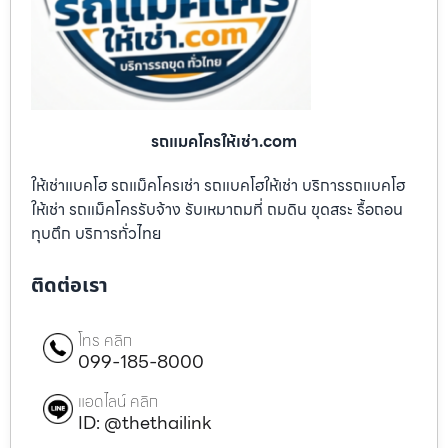
รถแมคโครให้เช่า.com
ให้เช่าแบคโฮ รถแม็คโครเช่า รถแบคโฮให้เช่า บริการรถแบคโฮ
ให้เช่า รถแม็คโครรับจ้าง รับเหมาถมที่ ถมดิน ขุดสระ รื้อถอน
ทุบตึก บริการทั่วไทย
ติดต่อเรา
โทร คลิก
099-185-8000
แอดไลน์ คลิก
ID: @thethailink