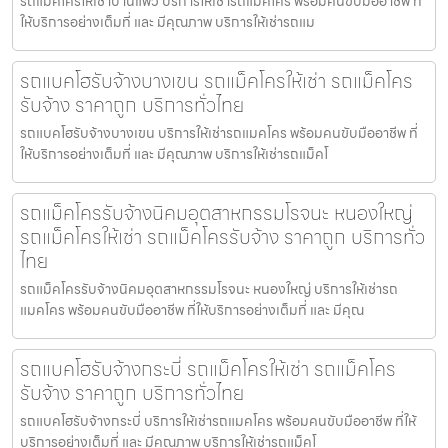
รถแมคโครให้เช่าบ้านแพ้ว บริการให้เช่ารถแมคโคร พร้อมคนขับมืออาชีพ ที่
ให้บริการอย่างเต็มที่ และ มีคุณภาพ บริการให้เช่ารถแม
รถแบคโฮรับจ้างบางเขน รถแม็คโครให้เช่า รถแม็คโคร
รับจ้าง ราคาถูก บริการทั่วไทย
รถแบคโฮรับจ้างบางเขน บริการให้เช่ารถแมคโคร พร้อมคนขับมืออาชีพ ที่
ให้บริการอย่างเต็มที่ และ มีคุณภาพ บริการให้เช่ารถแม็คโ
รถแม็คโครรับจ้างนิคมอุตสาหกรรมโรจนะ หนองใหญ่
รถแม็คโครให้เช่า รถแม็คโครรับจ้าง ราคาถูก บริการทั่ว
ไทย
รถแม็คโครรับจ้างนิคมอุตสาหกรรมโรจนะ หนองใหญ่ บริการให้เช่ารถ
แมคโคร พร้อมคนขับมืออาชีพ ที่ให้บริการอย่างเต็มที่ และ มีคุณ
รถแบคโฮรับจ้างกระบี่ รถแม็คโครให้เช่า รถแม็คโคร
รับจ้าง ราคาถูก บริการทั่วไทย
รถแบคโฮรับจ้างกระบี่ บริการให้เช่ารถแมคโคร พร้อมคนขับมืออาชีพ ที่ให้
บริการอย่างเต็มที่ และ มีคุณภาพ บริการให้เช่ารถแม็คโ