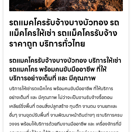
รถแมคโครรับจ้างบางบัวทอง รถ
แม็คโครให้เช่า รถแม็คโครรับจ้าง
ราคาถูก บริการทั่วไทย
รถแมคโครรับจ้างบางบัวทอง บริการให้เช่า
รถแมคโคร พร้อมคนขับมืออาชีพ ที่ให้
บริการอย่างเต็มที่ และ มีคุณภาพ
บริการให้เช่ารถแม็คโคร พร้อมคนขับมืออาชีพ ที่ให้บริการ
อย่างเต็มที่ และ มีคุณภาพ ไม่ว่าจะเป็นงานรับจ้างรื้อถอน
เคลียร์ริ่งพื้นที่ ถอนสิ่งปลูกสร้าง ทุบตึก งานถม งานยกและ
อื่นๆ งานขุดปรับพื้นที่ งานพัฒนาหน้าดินต่างๆ เราบริการครบ
วงจร พร้อมให้บริการด้วยทีมงานมืออาชีพ และ เครื่องจักรที่มี