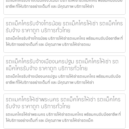
รถแมคโครรับจ้างถนนแจ้งวัฒนะ บริการให้เช่ารถแมคโคร พร้อมคนขับมือ
อาชีพ ที่ให้บริการอย่างเต็มที่ และ มีคุณภาพ บริการให้เช่า
รถแม็คโครรับจ้างไทรน้อย รถแม็คโครให้เช่า รถแม็คโคร
รับจ้าง ราคาถูก บริการทั่วไทย
รถแม็คโครรับจ้างไทรน้อย บริการให้เช่ารถแมคโคร พร้อมคนขับมืออาชีพ ที่
ให้บริการอย่างเต็มที่ และ มีคุณภาพ บริการให้เช่ารถแม
รถแม็คโครรับจ้างเมืองนครปฐม รถแม็คโครให้เช่า รถ
แม็คโครรับจ้าง ราคาถูก บริการทั่วไทย
รถแม็คโครรับจ้างเมืองนครปฐม บริการให้เช่ารถแมคโคร พร้อมคนขับมือ
อาชีพ ที่ให้บริการอย่างเต็มที่ และ มีคุณภาพ บริการให้เช่า
รถแมคโครให้เช่าพระนคร รถแม็คโครให้เช่า รถแม็คโคร
รับจ้าง ราคาถูก บริการทั่วไทย
รถแมคโครให้เช่าพระนคร บริการให้เช่ารถแมคโคร พร้อมคนขับมืออาชีพ ที่
ให้บริการอย่างเต็มที่ และ มีคุณภาพ บริการให้เช่ารถแม็ค