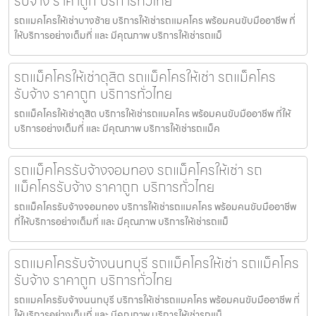
รับจ้าง ราคาถูก บริการทั่วไทย
รถแมคโครให้เช่าบางซ้าย บริการให้เช่ารถแมคโคร พร้อมคนขับมืออาชีพ ที่
ให้บริการอย่างเต็มที่ และ มีคุณภาพ บริการให้เช่ารถแม็
รถแม็คโครให้เช่าดุสิต รถแม็คโครให้เช่า รถแม็คโคร
รับจ้าง ราคาถูก บริการทั่วไทย
รถแม็คโครให้เช่าดุสิต บริการให้เช่ารถแมคโคร พร้อมคนขับมืออาชีพ ที่ให้
บริการอย่างเต็มที่ และ มีคุณภาพ บริการให้เช่ารถแม็ค
รถแม็คโครรับจ้างจอมทอง รถแม็คโครให้เช่า รถ
แม็คโครรับจ้าง ราคาถูก บริการทั่วไทย
รถแม็คโครรับจ้างจอมทอง บริการให้เช่ารถแมคโคร พร้อมคนขับมืออาชีพ
ที่ให้บริการอย่างเต็มที่ และ มีคุณภาพ บริการให้เช่ารถแม็
รถแมคโครรับจ้างนนทบุรี รถแม็คโครให้เช่า รถแม็คโคร
รับจ้าง ราคาถูก บริการทั่วไทย
รถแมคโครรับจ้างนนทบุรี บริการให้เช่ารถแมคโคร พร้อมคนขับมืออาชีพ ที่
ให้บริการอย่างเต็มที่ และ มีคุณภาพ บริการให้เช่ารถแม็