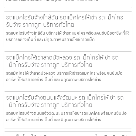
รถแบคโฮรับจ้างใกล้ฉัน รถแม็คโครให้เช่า รถแม็คโคร
รับจ้าง ราคาถูก บริการทั่วไทย
รถแบคโฮรับจ้างใกล้ฉัน บริการให้เช่ารถแมคโคร พร้อมคนขับมืออาชีพ ที่ให้
บริการอย่างเต็มที่ และ มีคุณภาพ บริการให้เช่ารถแม็ค
รถแม็คโครให้เช่าลาดบัวหลวง รถแม็คโครให้เช่า รถ
แม็คโครรับจ้าง ราคาถูก บริการทั่วไทย
รถแม็คโครให้เช่าลาดบัวหลวง บริการให้เช่ารถแมคโคร พร้อมคนขับมือ
อาชีพ ที่ให้บริการอย่างเต็มที่ และ มีคุณภาพ บริการให้เช่าร
รถแบคโฮรับจ้างถนนแจ้งวัฒนะ รถแม็คโครให้เช่า รถ
แม็คโครรับจ้าง ราคาถูก บริการทั่วไทย
รถแบคโฮรับจ้างถนนแจ้งวัฒนะ บริการให้เช่ารถแมคโคร พร้อมคนขับมือ
อาชีพ ที่ให้บริการอย่างเต็มที่ และ มีคุณภาพ บริการให้เช่าร