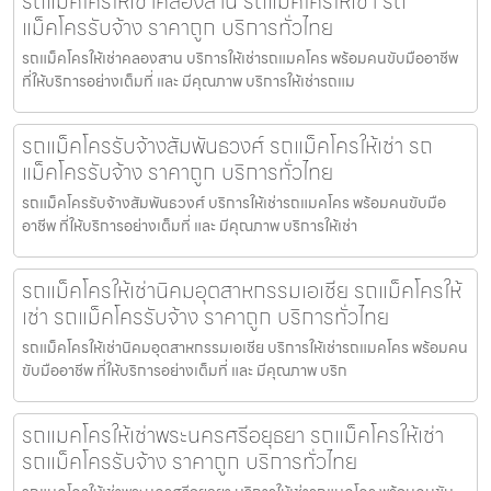
รถแม็คโครให้เช่าคลองสาน รถแม็คโครให้เช่า รถ
แม็คโครรับจ้าง ราคาถูก บริการทั่วไทย
รถแม็คโครให้เช่าคลองสาน บริการให้เช่ารถแมคโคร พร้อมคนขับมืออาชีพ
ที่ให้บริการอย่างเต็มที่ และ มีคุณภาพ บริการให้เช่ารถแม
รถแม็คโครรับจ้างสัมพันธวงศ์ รถแม็คโครให้เช่า รถ
แม็คโครรับจ้าง ราคาถูก บริการทั่วไทย
รถแม็คโครรับจ้างสัมพันธวงศ์ บริการให้เช่ารถแมคโคร พร้อมคนขับมือ
อาชีพ ที่ให้บริการอย่างเต็มที่ และ มีคุณภาพ บริการให้เช่า
รถแม็คโครให้เช่านิคมอุตสาหกรรมเอเชีย รถแม็คโครให้
เช่า รถแม็คโครรับจ้าง ราคาถูก บริการทั่วไทย
รถแม็คโครให้เช่านิคมอุตสาหกรรมเอเชีย บริการให้เช่ารถแมคโคร พร้อมคน
ขับมืออาชีพ ที่ให้บริการอย่างเต็มที่ และ มีคุณภาพ บริก
รถแมคโครให้เช่าพระนครศรีอยุธยา รถแม็คโครให้เช่า
รถแม็คโครรับจ้าง ราคาถูก บริการทั่วไทย